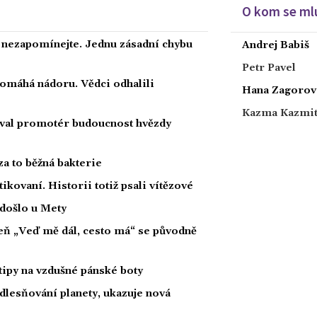
O kom se mlu
a nezapomínejte. Jednu zásadní chybu
Andrej Babiš
Petr Pavel
 pomáhá nádoru. Vědci odhalili
Hana Zagorov
Kazma Kazmi
oval promotér budoucnost hvězdy
za to běžná bakterie
tikovaní. Historii totiž psali vítězové
 došlo u Mety
íseň „Veď mě dál, cesto má“ se původně
tipy na vzdušné pánské boty
dlesňování planety, ukazuje nová