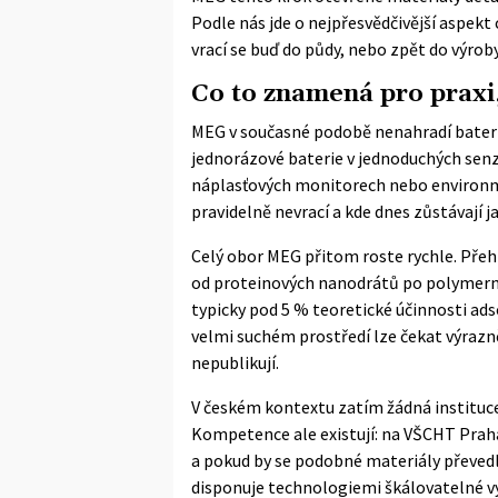
Podle nás jde o nejpřesvědčivější aspekt 
vrací se buď do půdy, nebo zpět do výroby
Co to znamená pro praxi
MEG v současné podobě nenahradí baterii
jednorázové baterie v jednoduchých senz
náplasťových monitorech nebo environme
pravidelně nevrací a kde dnes zůstávají j
Celý obor MEG přitom roste rychle. Přeh
od proteinových nanodrátů po polymern
typicky pod 5 % teoretické účinnosti adso
velmi suchém prostředí lze čekat výrazně
nepublikují.
V českém kontextu zatím žádná instituc
Kompetence ale existují: na VŠCHT Praha
a pokud by se podobné materiály převed
disponuje technologiemi škálovatelné v