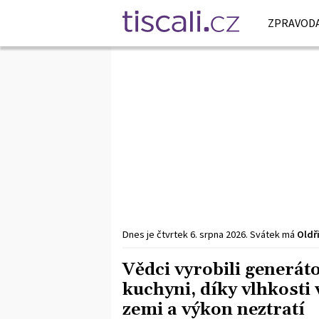
ZPRAVODA
Dnes je
čtvrtek
6. srpna
2026
.
Svátek má
Oldř
Vědci vyrobili generátor
kuchyni, díky vlhkosti 
zemi a výkon neztratí