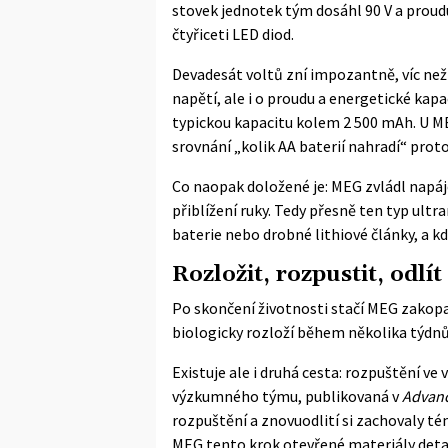
stovek jednotek tým dosáhl 90 V a proudu
čtyřiceti LED diod.
Devadesát voltů zní impozantně, víc než 
napětí, ale i o proudu a energetické kap
typickou kapacitu kolem 2 500 mAh. U M
srovnání „kolik AA baterií nahradí“ proto
Co naopak doložené je: MEG zvládl napáj
přiblížení ruky. Tedy přesně ten typ ult
baterie nebo drobné lithiové články, a
Rozložit, rozpustit, odlí
Po skončení životnosti stačí MEG zakop
biologicky rozloží během několika týdnů.
Existuje ale i druhá cesta: rozpuštění ve
výzkumného týmu, publikovaná v
Advanc
rozpuštění a znovuodlití si zachovaly t
MEG tento krok otevřené materiály detai