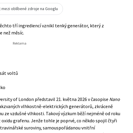
t mezi oblíbené zdroje na Googlu
těchto tří ingrediencí vznikl tenký generátor, který z
le než měsíc.
esát voltů
sko
sity of London představil 21. května 2026 v časopise
Nano
takzvaných vlhkostně-elektrických generátorů, zkráceně
inu ze vzdušné vlhkosti. Takový výzkum běží nejméně od roku
z oxidu grafenu. Jenže tohle je poprvé, co někdo spojil čtyři
otravinářské suroviny, samouspořádanou vnitřní