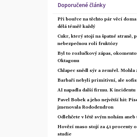
Doporučené články
Při bouřce na těchto pár věcí dom
dělá téměř každý
Cukr, který stojí na špatné straně,
nebezpečnou roli fruktózy
Byl to rozlučkový zápas, okoment
Oktagonu
Chlapec snědl sýr a zemřel. Mohla 
Barbaři nebyli primitivní, ale sofis
AI napadla další firmu. K incidentu
Pavel Bobek a jeho největší hit: P
jmenovala Rododendron
Odlehčete v létě svým nohám aneb 
Hovězí maso stojí za 41 procenty o
studie