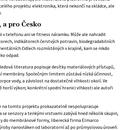
celého projektu: elektronika, která nekončí na skládce, ale
.
, a pro Česko
 v telefonu ani ve fitness náramku. Může ale nahradit
orech, indikátorech čerstvých potravin, biodegradabilních
ntálních čidlech rozmístěných v krajině, kam se nikdo
ako odpad.
ledová literatura popisuje desítky materiálových přístupů,
í membrány. Společným limitem zůstává nízká účinnost,
rpce vody, a závislost na dostatečné vlhkosti okolí. Ve
 horší výkon; konkrétní spodní hranici vlhkosti ale autoři
e na tomto projektu prokazatelně nespolupracuje.
 se senzory a tenkými vrstvami zabývá hned několik skupin,
ly do membránové formy, liberecká firma
Elmarco
ýroby nanovláken od laboratorní až po průmyslovou úroveň.