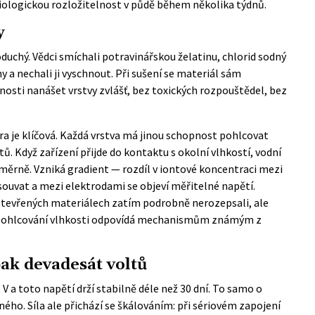
a biologickou rozložitelnost v půdě během několika týdnů.
y
uchý. Vědci smíchali potravinářskou želatinu, chlorid sodný
my a nechali ji vyschnout. Při sušení se materiál sám
tnosti nanášet vrstvy zvlášť, bez toxických rozpouštědel, bez
 je klíčová. Každá vrstva má jinou schopnost pohlcovat
ů. Když zařízení přijde do kontaktu s okolní vlhkostí, vodní
ěrně. Vzniká gradient — rozdíl v iontové koncentraci mezi
esouvat a mezi elektrodami se objeví měřitelné napětí.
v otevřených materiálech zatím podrobně nerozepsali, ale
o pohlcování vlhkosti odpovídá mechanismům známým z
 pak devadesát voltů
V a toto napětí drží stabilně déle než 30 dní. To samo o
ného. Síla ale přichází se škálováním: při sériovém zapojení