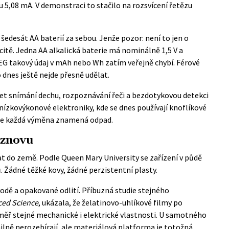
 5,08 mA. V demonstraci to stačilo na rozsvícení řetězu
šedesát AA baterií za sebou. Jenže pozor: není to jen o
acitě. Jedna AA alkalická baterie má nominálně 1,5 V a
EG takový údaj v mAh nebo Wh zatím veřejně chybí. Férové
 dnes ještě nejde přesně udělat.
et snímání dechu, rozpoznávání řeči a bezdotykovou detekci
ranízkovýkonové elektroniky, kde se dnes používají knoflíkové
 kde každá výměna znamená odpad.
t znovu
at do země. Podle
Queen Mary University
se zařízení v půdě
 Žádné těžké kovy, žádné perzistentní plasty.
 vodě a opakované odlití. Příbuzná studie stejného
ed Science
, ukázala, že želatinovo-uhlíkové filmy po
éměř stejné mechanické i elektrické vlastnosti. U samotného
lně nerozebírají, ale materiálová platforma je totožná.