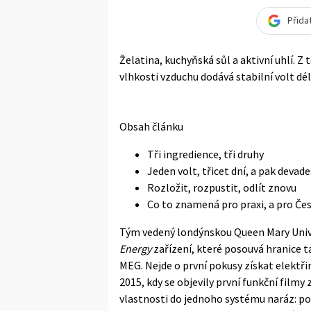
Přida
Želatina, kuchyňská sůl a aktivní uhlí. Z 
vlhkosti vzduchu dodává stabilní volt dé
Obsah článku
Tři ingredience, tři druhy
Jeden volt, třicet dní, a pak devad
Rozložit, rozpustit, odlít znovu
Co to znamená pro praxi, a pro Če
Tým vedený londýnskou Queen Mary Univer
Energy
zařízení, které posouvá hranice 
MEG. Nejde o první pokusy získat elektř
2015, kdy se objevily první funkční filmy 
vlastnosti do jednoho systému naráz: p