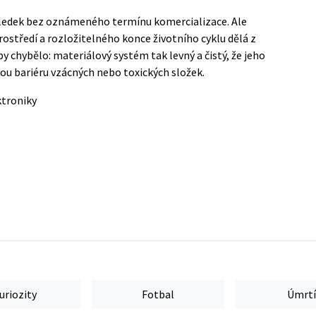
ýsledek bez oznámeného termínu komercializace. Ale
ostředí a rozložitelného konce životního cyklu dělá z
 chybělo: materiálový systém tak levný a čistý, že jeho
u bariéru vzácných nebo toxických složek.
ktroniky
uriozity
Fotbal
Úmrtí