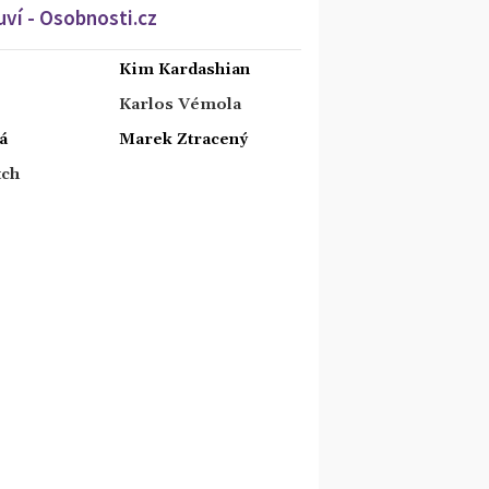
ví - Osobnosti.cz
Kim Kardashian
Karlos Vémola
á
Marek Ztracený
tch