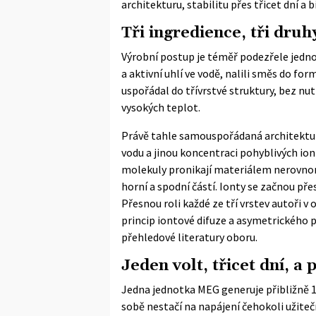
architekturu, stabilitu přes třicet dní 
Tři ingredience, tři druh
Výrobní postup je téměř podezřele jednod
a aktivní uhlí ve vodě, nalili směs do for
uspořádal do třívrstvé struktury, bez nu
vysokých teplot.
Právě tahle samouspořádaná architektura
vodu a jinou koncentraci pohyblivých iont
molekuly pronikají materiálem nerovnom
horní a spodní částí. Ionty se začnou př
Přesnou roli každé ze tří vrstev autoři 
princip iontové difuze a asymetrickéh
přehledové literatury oboru
.
Jeden volt, třicet dní, a
Jedna jednotka MEG generuje přibližně 1 
sobě nestačí na napájení čehokoli užiteč