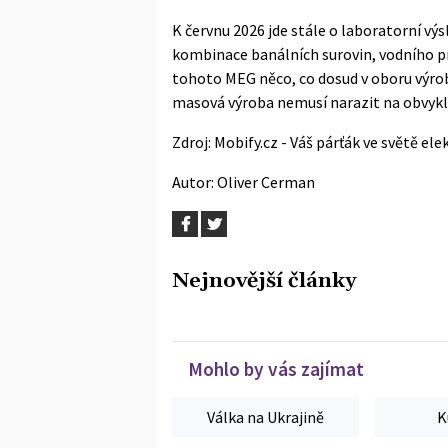
K červnu 2026 jde stále o laboratorní v
kombinace banálních surovin, vodního pr
tohoto MEG něco, co dosud v oboru výroby
masová výroba nemusí narazit na obvyklo
Zdroj:
Mobify.cz - Váš párťák ve světě ele
Autor:
Oliver Cerman
Nejnovější články
Mohlo by vás zajímat
Válka na Ukrajině
K