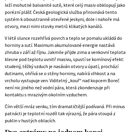
leží mohutné balvanité sutě, které celý masiv obklopují jako
porézní plášť. Česká geologická služba přirovnává tento
systém k
oboustranně otevřené jeskyni
, dole i nahoře má
otvory, mezi nimi stovky metrů klikatých kanálů.
V létě slunce rozehřívá povrch a teplo se pomalu ukládá do
horniny a sutí. Maximum akumulované energie nastává
zhruba v září až říjnu. Jakmile přijde zima a venkovní teplota
klesne pod teplotu uvnitř masivu, spustí se komínový efekt:
studený, těžký vzduch je nasáván otvory u úpatí, prochází
dutinami, ohřívá se o stěny horniny, nabírá vlhkost a na
vrcholu vystupuje ven. Viditelný „kouř“ nad kopcem Boreč
není nic jiného než vodní pára, která zkondenzuje při
kontaktu s mrazivým okolním vzduchem.
Čím větší mráz venku, tím dramatičtější podívaná. Při minus
patnácti je teplotní rozdíl tak výrazný, že pára stoupá z
puklin v hustých oblacích.