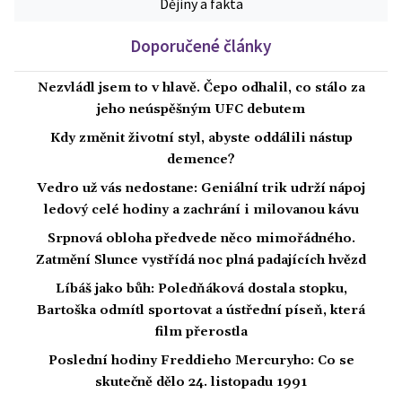
Dějiny a fakta
Doporučené články
Nezvládl jsem to v hlavě. Čepo odhalil, co stálo za
jeho neúspěšným UFC debutem
Kdy změnit životní styl, abyste oddálili nástup
demence?
Vedro už vás nedostane: Geniální trik udrží nápoj
ledový celé hodiny a zachrání i milovanou kávu
Srpnová obloha předvede něco mimořádného.
Zatmění Slunce vystřídá noc plná padajících hvězd
Líbáš jako bůh: Poledňáková dostala stopku,
Bartoška odmítl sportovat a ústřední píseň, která
film přerostla
Poslední hodiny Freddieho Mercuryho: Co se
skutečně dělo 24. listopadu 1991