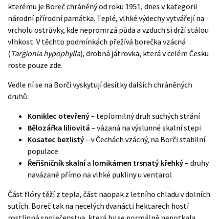
kterému je Boreč chráněný od roku 1951, dnes v kategorii
národní přírodní památka. Teplé, vlhké výdechy vytvářejí na
vrcholu ostrůvky, kde nepromrzá půda a vzduch si drží stálou
vlhkost. V těchto podmínkách přežívá borečka vzácná
(
Targionia hypophylla
), drobná játrovka, která v celém Česku
roste pouze zde.
Vedle ní se na Borči vyskytují desítky dalších chráněných
druhů:
Koniklec otevřený
– teplomilný druh suchých strání
Bělozářka liliovitá
– vázaná na výslunné skalní stepi
Kosatec bezlistý
– v Čechách vzácný, na Borči stabilní
populace
Řeřišničník skalní
a
lomikámen trsnatý křehký
– druhy
navázané přímo na vlhké pukliny u ventarol
Část flóry těží z tepla, část naopak z letního chladu v dolních
sutích. Boreč tak na necelých dvanácti hektarech hostí
rostlinná společenstva, která by se normálně nepotkala.