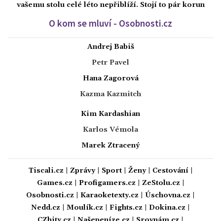
vašemu stolu celé léto nepřiblíží. Stojí to pár korun
O kom se mluví - Osobnosti.cz
Andrej Babiš
Petr Pavel
Hana Zagorová
Kazma Kazmitch
Kim Kardashian
Karlos Vémola
Marek Ztracený
Tiscali.cz
|
Zprávy
|
Sport
|
Ženy
|
Cestování
|
Games.cz
|
Profigamers.cz
|
ZeStolu.cz
|
Osobnosti.cz
|
Karaoketexty.cz
|
Úschovna.cz
|
Nedd.cz
|
Moulík.cz
|
Fights.cz
|
Dokina.cz
|
CZhity.cz
|
Našepeníze.cz
|
Srovnám.cz
|