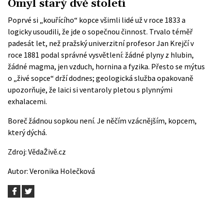
Omyl starý dvě století
Poprvé si „kouřícího“ kopce všimli lidé už v roce 1833 a
logicky usoudili, že jde o sopečnou činnost. Trvalo téměř
padesát let, než pražský univerzitní profesor Jan Krejčí v
roce 1881 podal správné vysvětlení: žádné plyny z hlubin,
žádné magma, jen vzduch, hornina a fyzika. Přesto se mýtus
o „živé sopce“ drží dodnes; geologická služba opakovaně
upozorňuje, že laici si ventaroly pletou s plynnými
exhalacemi.
Boreč žádnou sopkou není. Je něčím vzácnějším, kopcem,
který dýchá.
Zdroj:
VědaŽivě.cz
Autor:
Veronika Holečková