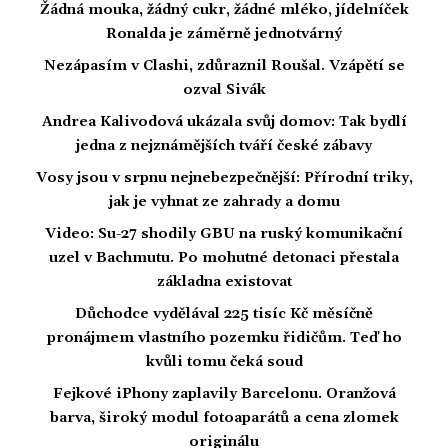
Žádná mouka, žádný cukr, žádné mléko, jídelníček
Ronalda je záměrně jednotvárný
Nezápasím v Clashi, zdůraznil Roušal. Vzápětí se
ozval Sivák
Andrea Kalivodová ukázala svůj domov: Tak bydlí
jedna z nejznámějších tváří české zábavy
Vosy jsou v srpnu nejnebezpečnější: Přírodní triky,
jak je vyhnat ze zahrady a domu
Video: Su-27 shodily GBU na ruský komunikační
uzel v Bachmutu. Po mohutné detonaci přestala
základna existovat
Důchodce vydělával 225 tisíc Kč měsíčně
pronájmem vlastního pozemku řidičům. Teď ho
kvůli tomu čeká soud
Fejkové iPhony zaplavily Barcelonu. Oranžová
barva, široký modul fotoaparátů a cena zlomek
originálu