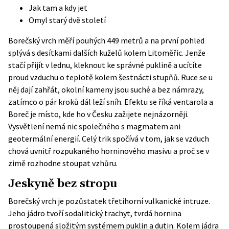
Jak tam a kdy jet
Omyl starý dvě století
Borečský vrch měří pouhých 449 metrů a na první pohled
splývá s desítkami dalších kuželů kolem Litoměřic. Jenže
stačí přijít v lednu, kleknout ke správné puklině a ucítíte
proud vzduchu o teplotě kolem šestnácti stupňů. Ruce se u
něj dají zahřát, okolní kameny jsou suché a bez námrazy,
zatímco o pár kroků dál leží sníh. Efektu se říká ventarola a
Boreč je místo, kde ho v Česku zažijete nejnázorněji.
Vysvětlení nemá nic společného s magmatem ani
geotermální energií. Celý trik spočívá v tom, jak se vzduch
chová uvnitř rozpukaného horninového masivu a proč se v
zimě rozhodne stoupat vzhůru.
Jeskyně bez stropu
Borečský vrch je pozůstatek třetihorní vulkanické intruze.
Jeho jádro tvoří sodalitický trachyt, tvrdá hornina
prostoupená složitým systémem puklin a dutin. Kolem jádra