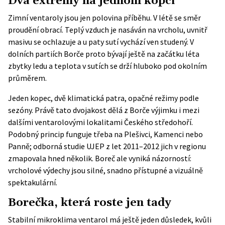
Dva extrémy na jednom kopci
Zimní ventaroly jsou jen polovina příběhu. V létě se směr
proudění obrací. Teplý vzduch je nasáván na vrcholu, uvnitř
masivu se ochlazuje a u paty sutí vychází ven studený. V
dolních partiích Borče proto bývají ještě na začátku léta
zbytky ledu a teplota v sutích se drží hluboko pod okolním
průměrem.
Jeden kopec, dvě klimatická patra, opačné režimy podle
sezóny. Právě tato dvojakost dělá z Borče výjimku i mezi
dalšími ventarolovými lokalitami Českého středohoří.
Podobný princip funguje třeba na Plešivci, Kamenci nebo
Panně; odborná
studie UJEP z let 2011–2012
jich v regionu
zmapovala hned několik. Boreč ale vyniká názorností:
vrcholové výdechy jsou silné, snadno přístupné a vizuálně
spektakulární.
Borečka, která roste jen tady
Stabilní mikroklima ventarol má ještě jeden důsledek, kvůli