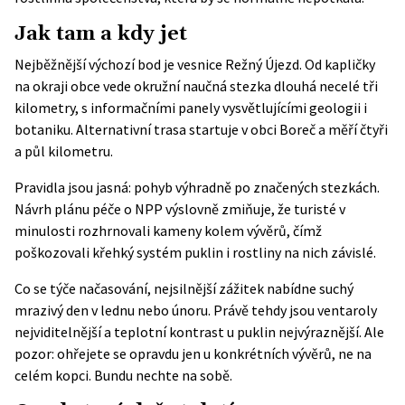
Jak tam a kdy jet
Nejběžnější výchozí bod je vesnice Režný Újezd. Od kapličky
na okraji obce vede okružní
naučná stezka
dlouhá necelé tři
kilometry, s informačními panely vysvětlujícími geologii i
botaniku. Alternativní trasa startuje v obci Boreč a měří čtyři
a půl kilometru.
Pravidla jsou jasná: pohyb výhradně po značených stezkách.
Návrh plánu péče o NPP výslovně zmiňuje, že turisté v
minulosti rozhrnovali kameny kolem vývěrů, čímž
poškozovali křehký systém puklin i rostliny na nich závislé.
Co se týče načasování, nejsilnější zážitek nabídne suchý
mrazivý den v lednu nebo únoru. Právě tehdy jsou ventaroly
nejviditelnější a teplotní kontrast u puklin nejvýraznější. Ale
pozor: ohřejete se opravdu jen u konkrétních vývěrů, ne na
celém kopci. Bundu nechte na sobě.