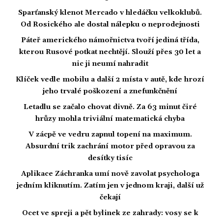
Sparťanský klenot Mercado v hledáčku velkoklubů.
Od Rosického ale dostal nálepku o neprodejnosti
Páteř amerického námořnictva tvoří jediná třída,
kterou Rusové potkat nechtějí. Slouží přes 30 let a
nic ji neumí nahradit
Klíček vedle mobilu a další 2 místa v autě, kde hrozí
jeho trvalé poškození a znefunkčnění
Letadlu se začalo chovat divně. Za 63 minut čiré
hrůzy mohla triviální matematická chyba
V zácpě ve vedru zapnul topení na maximum.
Absurdní trik zachrání motor před opravou za
desítky tisíc
Aplikace Záchranka umí nově zavolat psychologa
jedním kliknutím. Zatím jen v jednom kraji, další už
čekají
Ocet ve spreji a pět bylinek ze zahrady: vosy se k