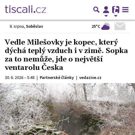
25°C
8. srpna
,
Soběslav
Vedle Milešovky je kopec, který
dýchá teplý vzduch i v zimě. Sopka
za to nemůže, jde o největší
ventarolu Česka
30. 6. 2026 – 5:48
|
Partnerské články
|
vedazive.cz