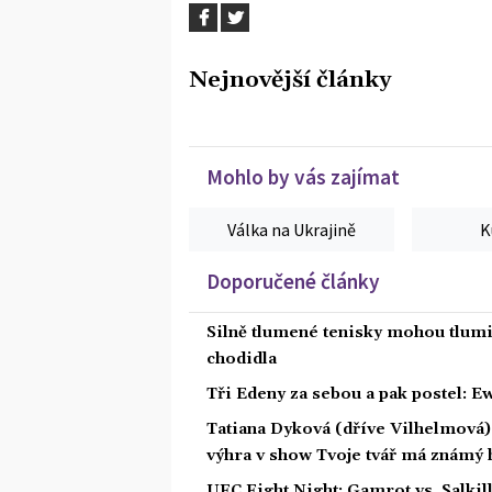
Nejnovější články
Mohlo by vás zajímat
Válka na Ukrajině
K
Doporučené články
Silně tlumené tenisky mohou tlumit
chodidla
Tři Edeny za sebou a pak postel: E
Tatiana Dyková (dříve Vilhelmová): 
výhra v show Tvoje tvář má známý 
UFC Fight Night: Gamrot vs. Salkil