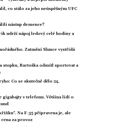
alil, co stálo za jeho neúspěšným UFC
dálili nástup demence?
rik udrží nápoj ledový celé hodiny a
ořádného. Zatmění Slunce vystřídá
a stopku, Bartoška odmítl sportovat a
a
ho: Co se skutečně dělo 24.
gigabajty v telefonu. Většina lidí o
kund
íňku". Na F-35 připravena je, ale
á cena za provoz