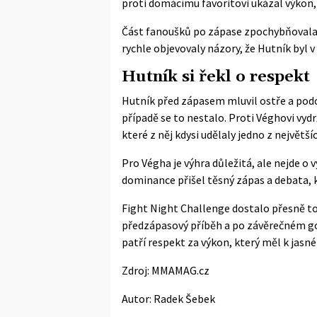
proti domácímu favoritovi ukázal výkon,
Část fanoušků po zápase zpochybňovala, 
rychle objevovaly názory, že Hutník byl v 
Hutník si řekl o respekt
Hutník před zápasem mluvil ostře a pod
případě se to nestalo. Proti Véghovi vydrž
které z něj kdysi udělaly jedno z největš
Pro Végha je výhra důležitá, ale nejde o 
dominance přišel těsný zápas a debata, k
Fight Night Challenge dostalo přesně to
předzápasový příběh a po závěrečném gong
patří respekt za výkon, který měl k jasn
Zdroj:
MMAMAG.cz
Autor:
Radek Šebek