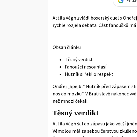
Přida
Attila Végh zvládl boxerský duel s Ondř
rychle rozjela debata. Část fanoušků má za
Obsah článku
Těsný verdikt
Fanoušci nesouhlasí
Hutník si řekl o respekt
Ondřej „Spejbl“ Hutník před zápasem slib
nos do mozku“. V Bratislavě nakonec vydrž
než mnozí čekali.
Těsný verdikt
Attila Végh šel do zápasu jako větší jmén
Vémolou měl za sebou čerstvou zkušenos