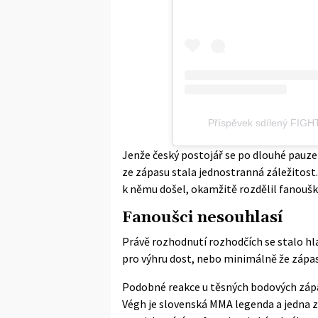
Příspěvek sdílený FIG
Jenže český postojář se po dlouhé pauze 
ze zápasu stala jednostranná záležitost.
k němu došel, okamžitě rozdělil fanoušk
Fanoušci nesouhlasí
Právě rozhodnutí rozhodčích se stalo h
pro výhru dost, nebo minimálně že zápa
Podobné reakce u těsných bodových zápas
Végh je slovenská MMA legenda a jedna z 