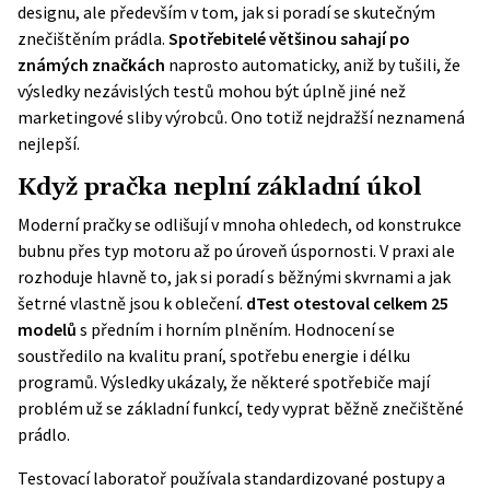
designu, ale především v tom, jak si poradí se skutečným
znečištěním prádla.
Spotřebitelé většinou sahají po
známých značkách
naprosto automaticky, aniž by tušili, že
výsledky nezávislých testů mohou být úplně jiné než
marketingové sliby výrobců. Ono totiž nejdražší neznamená
nejlepší.
Když pračka neplní základní úkol
Moderní pračky se odlišují v mnoha ohledech, od konstrukce
bubnu přes typ motoru až po úroveň úspornosti. V praxi ale
rozhoduje hlavně to, jak si poradí s běžnými skvrnami a jak
šetrné vlastně jsou k oblečení.
dTest otestoval celkem 25
modelů
s předním i horním plněním. Hodnocení se
soustředilo na kvalitu praní, spotřebu energie i délku
programů. Výsledky ukázaly, že některé spotřebiče mají
problém už se základní funkcí, tedy vyprat běžně znečištěné
prádlo.
Testovací laboratoř používala standardizované postupy a