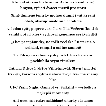
Klid od otravného bzučení: Action zlevnil lapač
hmyzu, vyčistí dvacet metrů prostoru
Silně tlumené tenisky mohou tlumit i váš krevní
oběh, ukazuje anatomie chodidla
2. ledna 1965 poprvé zazněla znělka Večerníčku: Jak
vznikl pořad, který vychoval generace českých dětí
„Chci psát písničky, ne točit reelska.“ Katarzia o
selhání, terapii a online samotě
Tři Edeny za sebou a pak postel: Ewa Farna se
pochlubila svým rituálem
Tatiana Dyková (dříve Vilhelmová): Slavný manžel,
tři děti, kariéra i výhra v show Tvoje tvář má známý
hlas
UFC Fight Night: Gamrot vs. Salkilld – výsledky a
nejlepší momenty
Ani ocet, ani cukr: nakládané okurky zůstanou