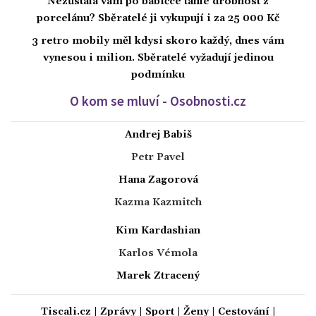
Nezůstala vám po babičce tahle drobnost z
porcelánu? Sběratelé ji vykupují i za 25 000 Kč
3 retro mobily měl kdysi skoro každý, dnes vám
vynesou i milion. Sběratelé vyžadují jedinou
podmínku
O kom se mluví - Osobnosti.cz
Andrej Babiš
Petr Pavel
Hana Zagorová
Kazma Kazmitch
Kim Kardashian
Karlos Vémola
Marek Ztracený
Tiscali.cz
|
Zprávy
|
Sport
|
Ženy
|
Cestování
|