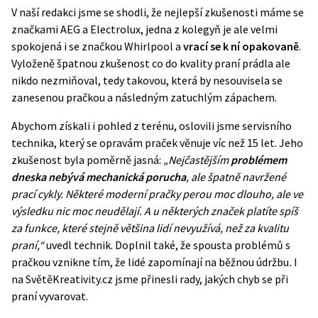
V naší redakci jsme se shodli, že nejlepší zkušenosti máme se
značkami AEG a Electrolux, jedna z kolegyň je ale velmi
spokojená i se značkou Whirlpool a
vrací se k ní opakovaně
.
Vyloženě špatnou zkušenost co do kvality praní prádla ale
nikdo nezmiňoval, tedy takovou, která by nesouvisela se
zanesenou pračkou a následným zatuchlým zápachem.
Abychom získali i pohled z terénu, oslovili jsme servisního
technika, který se opravám praček věnuje víc než 15 let. Jeho
zkušenost byla poměrně jasná:
„Nejčastějším
problémem
dneska nebývá mechanická porucha
, ale špatně navržené
prací cykly. Některé moderní pračky perou moc dlouho, ale ve
výsledku nic moc neudělají. A u některých značek platíte spíš
za funkce, které stejně většina lidí nevyužívá, než za kvalitu
praní,“
uvedl technik. Doplnil také, že spousta problémů s
pračkou vznikne tím, že lidé zapomínají na běžnou údržbu
.
I
na SvětěKreativity.cz jsme přinesli rady, jakých
chyb se při
praní vyvarovat
.