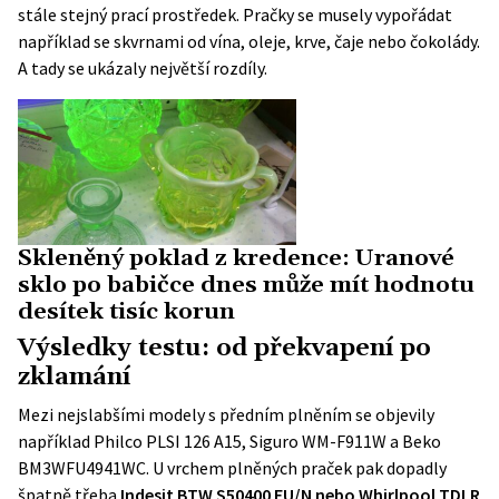
stále stejný prací prostředek. Pračky se musely vypořádat
například se skvrnami od vína, oleje, krve, čaje nebo čokolády.
A tady se ukázaly největší rozdíly.
Skleněný poklad z kredence: Uranové
sklo po babičce dnes může mít hodnotu
desítek tisíc korun
Výsledky testu: od překvapení po
zklamání
Mezi nejslabšími modely s předním plněním se objevily
například Philco PLSI 126 A15, Siguro WM-F911W a Beko
BM3WFU4941WC. U vrchem plněných praček pak dopadly
špatně třeba
Indesit BTW S50400 EU/N nebo Whirlpool TDLR