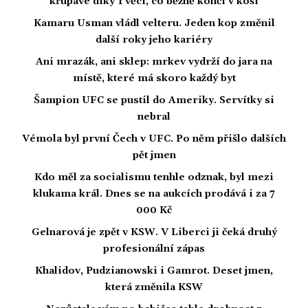
křupavé díky 1 věci, co běžně končí v koši
Kamaru Usman vládl velteru. Jeden kop změnil
další roky jeho kariéry
Ani mrazák, ani sklep: mrkev vydrží do jara na
místě, které má skoro každý byt
Šampion UFC se pustil do Ameriky. Servítky si
nebral
Vémola byl první Čech v UFC. Po něm přišlo dalších
pět jmen
Kdo měl za socialismu tenhle odznak, byl mezi
klukama král. Dnes se na aukcích prodává i za 7
000 Kč
Gelnarová je zpět v KSW. V Liberci ji čeká druhý
profesionální zápas
Khalidov, Pudzianowski i Gamrot. Deset jmen,
která změnila KSW