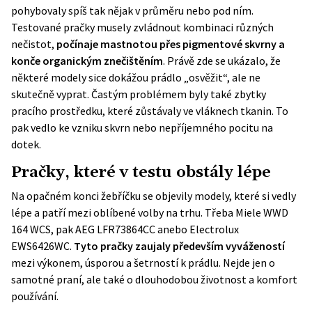
pohybovaly spíš tak nějak v průměru nebo pod ním.
Testované pračky musely zvládnout kombinaci různých
nečistot,
počínaje mastnotou přes pigmentové skvrny a
konče organickým znečištěním
. Právě zde se ukázalo, že
některé modely sice dokážou prádlo „osvěžit“, ale ne
skutečně vyprat. Častým problémem byly také zbytky
pracího prostředku, které zůstávaly ve vláknech tkanin. To
pak vedlo ke vzniku skvrn nebo nepříjemného pocitu na
dotek.
Pračky, které v testu obstály lépe
Na opačném konci žebříčku se objevily modely, které si vedly
lépe a patří mezi oblíbené volby na trhu. Třeba Miele WWD
164 WCS, pak AEG LFR73864CC anebo Electrolux
EWS6426WC.
Tyto pračky zaujaly především vyvážeností
mezi výkonem, úsporou a šetrností k prádlu. Nejde jen o
samotné praní, ale také o dlouhodobou životnost a komfort
používání.