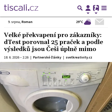
29°C
9. srpna
,
Roman
Velké překvapení pro zákazníky:
dTest porovnal 25 praček a podle
výsledků jsou Češi úplně mimo
18. 6. 2026 – 2:26
|
Partnerské články
|
svetkreativity.cz