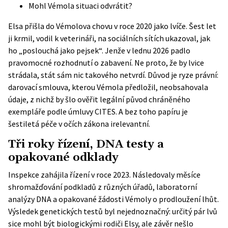
Mohl Vémola situaci odvrátit?
Elsa přišla do Vémolova chovu v roce 2020 jako lvíče. Šest let
ji krmil, vodil k veterináři, na sociálních sítích ukazoval, jak
ho „poslouchá jako pejsek“. Jenže v lednu 2026 padlo
pravomocné rozhodnutí o zabavení. Ne proto, že by lvice
strádala, stát sám nic takového netvrdí. Důvod je ryze právní:
darovací smlouva, kterou Vémola předložil, neobsahovala
údaje, z nichž by šlo ověřit legální původ chráněného
exempláře podle úmluvy CITES. A bez toho papíru je
šestiletá péče v očích zákona irelevantní.
Tři roky řízení, DNA testy a
opakované odklady
Inspekce zahájila řízení v roce 2023. Následovaly měsíce
shromažďování podkladů z různých úřadů, laboratorní
analýzy DNA a opakované žádosti Vémoly o prodloužení lhůt.
Výsledek genetických testů byl nejednoznačný: určitý pár lvů
sice mohl být biologickými rodiči Elsy, ale závěr nešlo