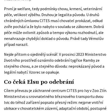
První je welfare, tedy podmínky chovu, krmení, veterinární
péče, velikost výběhu. Druhou je legalita původu. U druhů
chráněných úmluvou CITES musí chovatel prokázat, odkud
zvíře pochází a že bylo nabyto v souladu se zákonem. Dobrá
péče může ovlivnit způsob a tempo výkonu rozhodnutí, ale
nenahrazuje chybějící doklad o původu. Právě tady Vémolův
případ narazil.
Nejde přitom o ojedinělý scénář. V prosinci 2023
Ministerstvo
životního prostředí
oznámilo odebrání tygřice Ramby ze
stejného chovu, a ze stejného důvodu: neprokázaný původ a
legální nabytí. Vzorec se opakuje.
Co čeká Elsu po odebrání
Cílem převozu je záchranné centrum CITES pro lvy v Zoo Zlín.
Ministerstvo u srovnatelného březnového transportu dvou
lvic do téhož zařízení popsalo přesný režim: nejprve vnitřní
ubikace v chovatelském zázemí, adaptační období, postupné