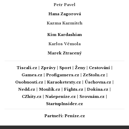
Petr Pavel
Hana Zagorová
Kazma Kazmitch
Kim Kardashian
Karlos Vémola
Marek Ztracený
Tiscali.cz
|
Zprávy
|
Sport
|
Ženy
|
Cestování
|
Games.cz
|
Profigamers.cz
|
ZeStolu.cz
|
Osobnosti.cz
|
Karaoketexty.cz
|
Úschovna.cz
|
Nedd.cz
|
Moulík.cz
|
Fights.cz
|
Dokina.cz
|
CZhity.cz
|
Našepeníze.cz
|
Srovnám.cz
|
StartupInsider.cz
Partneři:
Peníze.cz