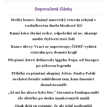
Doporučené články
Hořký konec: Známý americký veterán schytal v
rozlučkovém duelu bleskové KO
Ranní káva chrání srdce, odpolední už ne, ukazuje
studie čtyřiceti tisíc lidí
Konec úlevy: Vrací se supertropy, ČHMÚ vydává
výstrahu pro dvanáct krajů
Pět písní, které definovaly Iggyho Popa: od Stooges
po sólovou legendu
Příběhy za písněmi skupiny Jelen: Jindra Polák
nechává čtenáře nahlédnout tam, kam fanoušci
dosud nesměli
„Až mi ho skoro bylo líto." Jaromíra Soukupa našli
zle zbitého po útoku maskovaných mužů
Opak dejá vu existuje. Je ale ještě podivnější