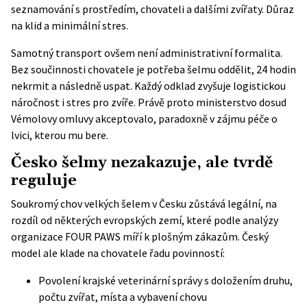
seznamování s prostředím, chovateli a dalšími zvířaty. Důraz
na klid a minimální stres.
Samotný transport ovšem není administrativní formalita.
Bez součinnosti chovatele je potřeba šelmu oddělit, 24 hodin
nekrmit a následně uspat. Každý odklad zvyšuje logistickou
náročnost i stres pro zvíře. Právě proto ministerstvo dosud
Vémolovy omluvy akceptovalo, paradoxně v zájmu péče o
lvici, kterou mu bere.
Česko šelmy nezakazuje, ale tvrdě
reguluje
Soukromý chov velkých šelem v Česku zůstává legální, na
rozdíl od některých evropských zemí, které podle analýzy
organizace
FOUR PAWS
míří k plošným zákazům. Český
model ale klade na chovatele řadu povinností:
Povolení krajské veterinární správy s doložením druhu,
počtu zvířat, místa a vybavení chovu