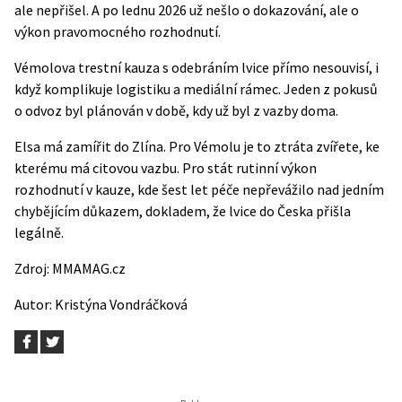
ale nepřišel. A po lednu 2026 už nešlo o dokazování, ale o
výkon pravomocného rozhodnutí.
Vémolova trestní kauza s odebráním lvice přímo nesouvisí, i
když komplikuje logistiku a mediální rámec. Jeden z pokusů
o odvoz byl plánován v době, kdy už byl z vazby doma.
Elsa má zamířit do Zlína. Pro Vémolu je to ztráta zvířete, ke
kterému má citovou vazbu. Pro stát rutinní výkon
rozhodnutí v kauze, kde šest let péče nepřevážilo nad jedním
chybějícím důkazem, dokladem, že lvice do Česka přišla
legálně.
Zdroj:
MMAMAG.cz
Autor:
Kristýna Vondráčková