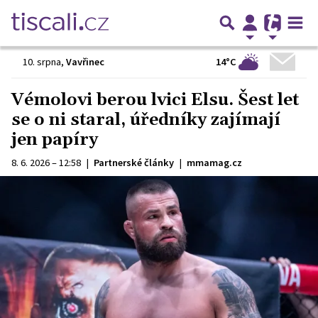
14°C
10. srpna
,
Vavřinec
Vémolovi berou lvici Elsu. Šest let
se o ni staral, úředníky zajímají
jen papíry
8. 6. 2026 – 12:58
|
Partnerské články
|
mmamag.cz