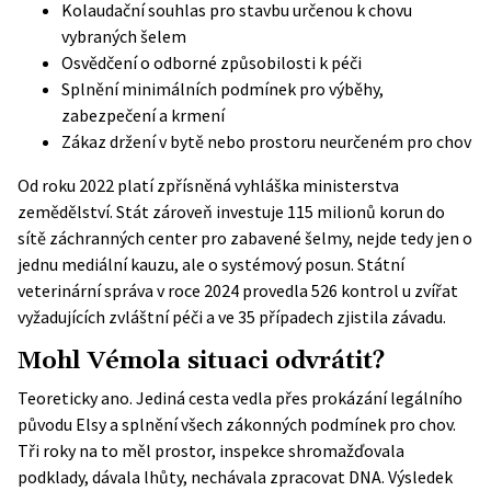
Kolaudační souhlas pro stavbu určenou k chovu
vybraných šelem
Osvědčení o odborné způsobilosti k péči
Splnění minimálních podmínek pro výběhy,
zabezpečení a krmení
Zákaz držení v bytě nebo prostoru neurčeném pro chov
Od roku 2022 platí zpřísněná vyhláška ministerstva
zemědělství. Stát zároveň investuje 115 milionů korun do
sítě záchranných center pro zabavené šelmy, nejde tedy jen o
jednu mediální kauzu, ale o systémový posun. Státní
veterinární správa v roce 2024 provedla 526 kontrol u zvířat
vyžadujících zvláštní péči a ve 35 případech zjistila závadu.
Mohl Vémola situaci odvrátit?
Teoreticky ano. Jediná cesta vedla přes prokázání legálního
původu Elsy a splnění všech zákonných podmínek pro chov.
Tři roky na to měl prostor, inspekce shromažďovala
podklady, dávala lhůty, nechávala zpracovat DNA. Výsledek