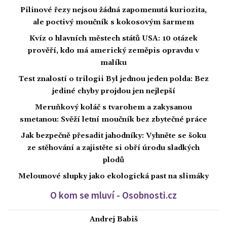
Pilinové řezy nejsou žádná zapomenutá kuriozita,
ale poctivý moučník s kokosovým šarmem
Kvíz o hlavních městech států USA: 10 otázek
prověří, kdo má americký zeměpis opravdu v
malíku
Test znalostí o trilogii Byl jednou jeden polda: Bez
jediné chyby projdou jen nejlepší
Meruňkový koláč s tvarohem a zakysanou
smetanou: Svěží letní moučník bez zbytečné práce
Jak bezpečně přesadit jahodníky: Vyhněte se šoku
ze stěhování a zajistěte si obří úrodu sladkých
plodů
Melounové slupky jako ekologická past na slimáky
O kom se mluví - Osobnosti.cz
Andrej Babiš