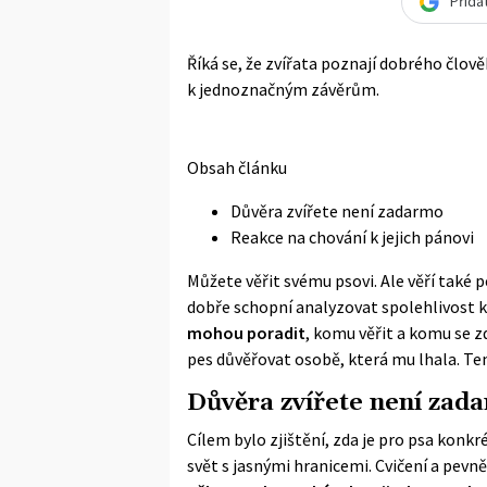
Přida
Říká se, že zvířata poznají dobrého člověka
k jednoznačným závěrům.
Obsah článku
Důvěra zvířete není zadarmo
Reakce na chování k jejich pánovi
Můžete věřit svému psovi. Ale věří také p
dobře schopní analyzovat spolehlivost 
mohou poradit
, komu věřit a komu se z
pes důvěřovat osobě, která mu lhala. Ten
Důvěra zvířete není zad
Cílem bylo zjištění, zda je pro psa konk
svět s jasnými hranicemi. Cvičení a pev