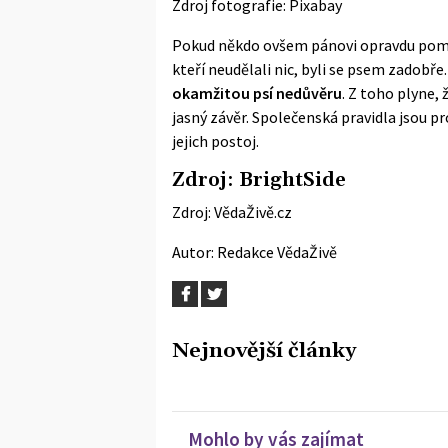
Zdroj fotografie: Pixabay
Pokud někdo ovšem pánovi opravdu pomoh
kteří neudělali nic, byli se psem zadobře
okamžitou psí nedůvěru
. Z toho plyne, ž
jasný závěr. Společenská pravidla jsou pr
jejich postoj.
Zdroj:
BrightSide
Zdroj:
VědaŽivě.cz
Autor:
Redakce VědaŽivě
Nejnovější články
Mohlo by vás zajímat