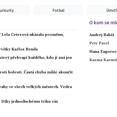
uriozity
Fotbal
Úmrtí
O kom se mlu
" Lela Ceterová ukázala proměnu,
Andrej Babiš
Petr Pavel
ervítky Karlos Benda
Hana Zagorov
 který překvapí každého, kdo ji zná jen
Kazma Kazmi
roti bolesti. Častá chyba může skončit
strahy ve všech velkých městech. Vedra
i? Díky jednoduchému triku vás