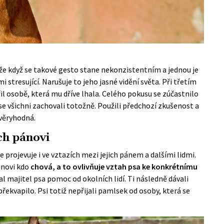
 když se takové gesto stane nekonzistentním a jednou je
i stresující. Narušuje to jeho jasné vidění světa. Při třetím
il osobě, která mu dříve lhala. Celého pokusu se zúčastnilo
e všichni zachovali totožně. Použili předchozí zkušenost a
ůvěryhodná.
ch pánovi
 projevuje i ve vztazích mezi jejich pánem a dalšími lidmi.
pánovi kdo
chová, a to ovlivňuje vztah psa ke konkrétnímu
 majitel psa pomoc od okolních lidí. Ti následně dávali
řekvapilo. Psi totiž nepřijali pamlsek od osoby, která se