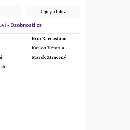
Dějiny a fakta
ví - Osobnosti.cz
Kim Kardashian
Karlos Vémola
á
Marek Ztracený
tch