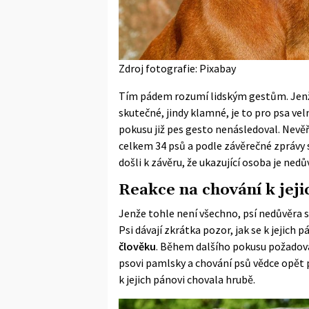
Zdroj fotografie: Pixabay
Tím pádem rozumí lidským gestům. Jenže
skutečné, jindy klamné, je to pro psa velm
pokusu již pes gesto nenásledoval. Nevěř
celkem 34 psů a podle závěrečné zprávy s
došli k závěru, že ukazující osoba je ned
Reakce na chování k jeji
Jenže tohle není všechno, psí nedůvěra se
Psi dávají zkrátka pozor, jak se k jejich 
člověku
. Během dalšího pokusu požadoval
psovi pamlsky a chování psů vědce opět p
k jejich pánovi chovala hrubě.