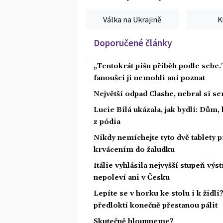
Válka na Ukrajině
K
Doporučené články
„Tentokrát píšu příběh podle sebe.
fanoušci ji nemohli ani poznat
Největší odpad Clashe, nebral si s
Lucie Bílá ukázala, jak bydlí: Dům,
z pódia
Nikdy nemíchejte tyto dvě tablety p
krvácením do žaludku
Itálie vyhlásila nejvyšší stupeň vý
nepoleví ani v Česku
Lepíte se v horku ke stolu i k židl
předloktí konečně přestanou pálit
Skutečně hloupneme?