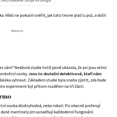
t mezi oblíbené zdroje na Googlu
. Vědci se pokusili ověřit, jak tato teorie platí u psů, a došli
es vám? Nedávná studie totiž jasně ukázala, že psi jsou velmi
konkrétní osoby.
Jsou to skuteční detektivové, kteří nám
daleka vyhnout. Základem studie byla snaha zjistit, zda bude
to experiment byl přitom rozdělen na tři části.
armo
rétní osoba důvěryhodná, nebo nikoli. Psi obecně preferují
ně dané mantinely jim usnadňují každodenní fungování.