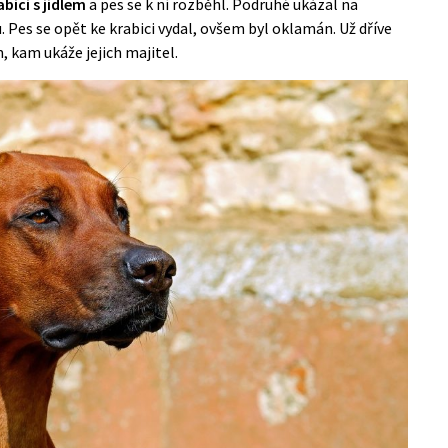
bici s jídlem
a pes se k ní rozběhl. Podruhé ukázal na
. Pes se opět ke krabici vydal, ovšem byl oklamán. Už dříve
 kam ukáže jejich majitel.