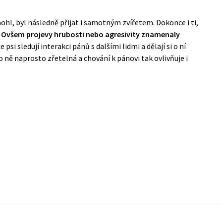
l, byl následně přijat i samotným zvířetem. Dokonce i ti,
.
Ovšem projevy hrubosti nebo agresivity znamenaly
e psi sledují interakci pánů s dalšími lidmi a dělají si o ní
o ně naprosto zřetelná a chování k pánovi tak ovlivňuje i