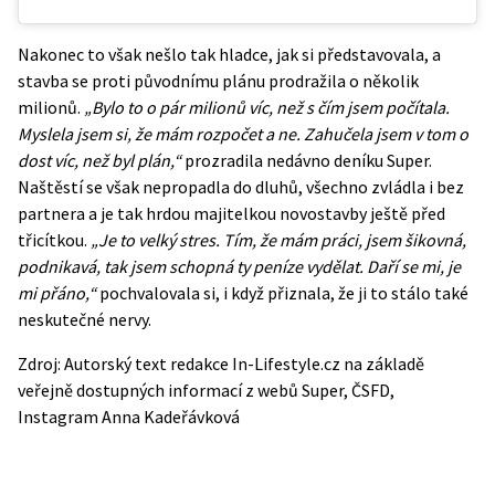
Nakonec to však nešlo tak hladce, jak si představovala, a
stavba se proti původnímu plánu prodražila o několik
milionů.
„Bylo to o pár milionů víc, než s čím jsem počítala.
Myslela jsem si, že mám rozpočet a ne. Zahučela jsem v tom o
dost víc, než byl plán,“
prozradila nedávno deníku Super.
Naštěstí se však nepropadla do dluhů, všechno zvládla i bez
partnera a je tak hrdou majitelkou novostavby ještě před
třicítkou.
„Je to velký stres. Tím, že mám práci, jsem šikovná,
podnikavá, tak jsem schopná ty peníze vydělat. Daří se mi, je
mi přáno,“
pochvalovala si, i když přiznala, že ji to stálo také
neskutečné nervy.
Zdroj: Autorský text redakce In-Lifestyle.cz na základě
veřejně dostupných informací z webů
Super
,
ČSFD
,
Instagram Anna Kadeřávková