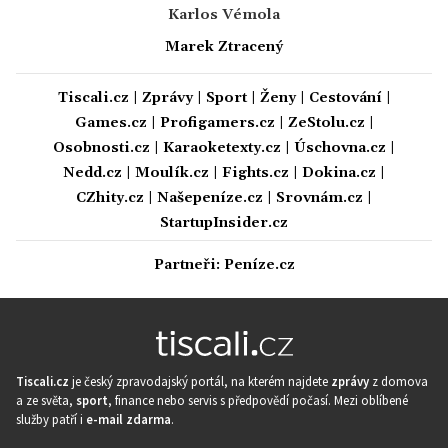
Karlos Vémola
Marek Ztracený
Tiscali.cz
|
Zprávy
|
Sport
|
Ženy
|
Cestování
|
Games.cz
|
Profigamers.cz
|
ZeStolu.cz
|
Osobnosti.cz
|
Karaoketexty.cz
|
Úschovna.cz
|
Nedd.cz
|
Moulík.cz
|
Fights.cz
|
Dokina.cz
|
CZhity.cz
|
Našepeníze.cz
|
Srovnám.cz
|
StartupInsider.cz
Partneři:
Peníze.cz
Tiscali.cz
je český zpravodajský portál, na kterém najdete
zprávy
z domova
a ze světa,
sport
, finance nebo servis s předpovědí počasí. Mezi oblíbené
služby patří i
e-mail zdarma
.