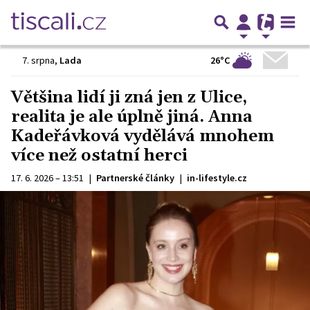
26°C
7. srpna
,
Lada
Většina lidí ji zná jen z Ulice,
realita je ale úplně jiná. Anna
Kadeřávková vydělává mnohem
více než ostatní herci
17. 6. 2026 – 13:51
|
Partnerské články
|
in-lifestyle.cz