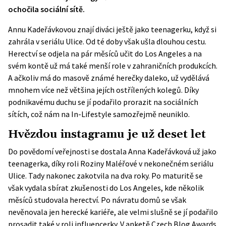
ochočila sociální sítě.
Annu Kadeřávkovou znají diváci ještě jako teenagerku, když si
zahrála v seriálu Ulice. Od té doby však ušla dlouhou cestu.
Herectví se odjela na pár měsíců učit do Los Angeles a na
svém kontě už má také menší role v zahraničních produkcích.
A ačkoliv má do masově známé herečky daleko, už vydělává
mnohem více než většina jejích ostřílených kolegů. Díky
podnikavému duchu se jí podařilo prorazit na sociálních
sítích, což nám na In-Lifestyle samozřejmě neuniklo.
Hvězdou instagramu je už deset let
Do povědomí veřejnosti se dostala Anna Kadeřávková už jako
teenagerka, díky roli Roziny Maléřové v nekonečném seriálu
Ulice. Tady nakonec zakotvila na dva roky. Po maturitě se
však vydala sbírat zkušenosti do Los Angeles, kde několik
měsíců studovala herectví. Po návratu domů se však
nevěnovala jen herecké kariéře, ale velmi slušně se jí podařilo
prosadit také v roli influencerky. V anketě Czech Blog Awards