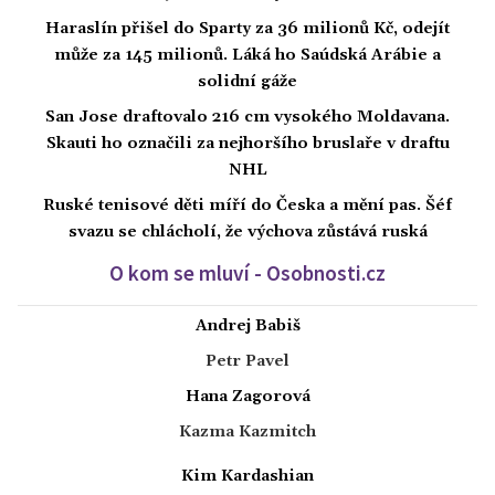
Haraslín přišel do Sparty za 36 milionů Kč, odejít
může za 145 milionů. Láká ho Saúdská Arábie a
solidní gáže
San Jose draftovalo 216 cm vysokého Moldavana.
Skauti ho označili za nejhoršího bruslaře v draftu
NHL
Ruské tenisové děti míří do Česka a mění pas. Šéf
svazu se chlácholí, že výchova zůstává ruská
O kom se mluví - Osobnosti.cz
Andrej Babiš
Petr Pavel
Hana Zagorová
Kazma Kazmitch
Kim Kardashian