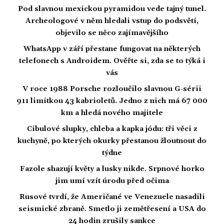
Pod slavnou mexickou pyramidou vede tajný tunel.
Archeologové v něm hledali vstup do podsvětí,
objevilo se něco zajímavějšího
WhatsApp v září přestane fungovat na některých
telefonech s Androidem. Ověřte si, zda se to týká i
vás
V roce 1988 Porsche rozloučilo slavnou G-sérii
911 limitkou 43 kabrioletů. Jedno z nich má 67 000
km a hledá nového majitele
Cibulové slupky, chleba a kapka jódu: tři věci z
kuchyně, po kterých okurky přestanou žloutnout do
týdne
Fazole shazují květy a lusky nikde. Srpnové horko
jim umí vzít úrodu před očima
Rusové tvrdí, že Američané ve Venezuele nasadili
seismické zbraně. Smetlo ji zemětřesení a USA do
24 hodin zrušily sankce