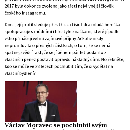
2017 byla dokonce zvolena jako třetí nejvlivnější člověk
českého instagramu.
Dnes její profil sleduje přes tři sta tisíc lidí a mladá herečka
spolupracuje s módními i lifestyle značkami, které jí podle
všho přinášejí velmi zajímavé příjmy. Ačkoliv nikdy
nepromluvila o přesných částkách, o tom, že se nemá
špatně, svědčí fakt, že se jí během pár let podařilo z
vlastních peněz postavit opravdu nákladný dům. No řekněte,
kdo se může ve 28 letech pochlubit tím, že si vydělal na
vlastní bydlení?
Václav Moravec se pochlubil svým