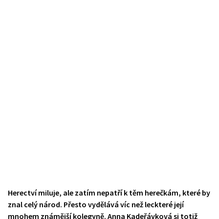
Herectví miluje, ale zatím nepatří k těm herečkám, které by
znal celý národ. Přesto vydělává víc než leckteré její
mnohem známější kolegyně. Anna Kadeřávková si totiž