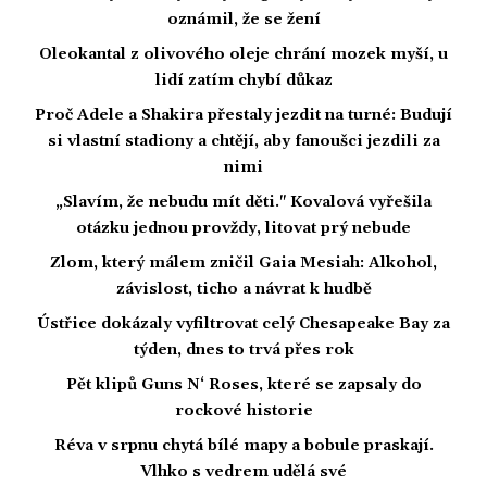
oznámil, že se žení
Oleokantal z olivového oleje chrání mozek myší, u
lidí zatím chybí důkaz
Proč Adele a Shakira přestaly jezdit na turné: Budují
si vlastní stadiony a chtějí, aby fanoušci jezdili za
nimi
„Slavím, že nebudu mít děti." Kovalová vyřešila
otázku jednou provždy, litovat prý nebude
Zlom, který málem zničil Gaia Mesiah: Alkohol,
závislost, ticho a návrat k hudbě
Ústřice dokázaly vyfiltrovat celý Chesapeake Bay za
týden, dnes to trvá přes rok
Pět klipů Guns N‘ Roses, které se zapsaly do
rockové historie
Réva v srpnu chytá bílé mapy a bobule praskají.
Vlhko s vedrem udělá své