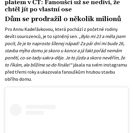
platem v ČT: Fanoušci už se nediví, že
chtěl jít po vlastní ose
Dům se prodražil o několik milionů
Pro Annu Kadeřávkovou, která pochází z početné rodiny
devíti sourozenců, je to splněný sen.
„Bylo mi 23 a měla jsem
pocit, že je to naprosto šílenej nápad! Za pár dní mi bude 26,
stavba mýho domu je skoro u konce a já fakt pořád nemám
ponětí, co-se-tady-sakra-děje. Je to jízda a skoro nevěřím, že
to říkám, ale blížíme se do finále!“
jásala na svém instagramu
před třemi roky a ukazovala fanouškům hrubou stavbu
obřího domu.