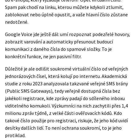
Spam pak chodí na linku, kterou můžete kdykoli ztlumit,
zablokovat nebo úplně opustit, a vaše hlavní číslo zůstane
nedotčené.
Google Voice jde ještě dál: umí rozpoznat podezřelé hovory,
zobrazit varování a automaticky přesunout budoucí
komunikaci z daného čísla do spamové složky. To je
konkrétní funkce, ne jen pasivní filtr.
Důležité je ale odlišit soukromé virtuální číslo od veřejných
jednorázových čísel, která kolují po internetu. Akademická
studie z roku 2023 analyzovala takzvané veřejné SMS brány
(Public SMS Gateways), tedy veřejně dostupná čísla bez
jakékoli registrace, kde zprávy padají do sdíleného inboxu
viditelného komukoli. Výzkumníci na nich zachytili přes 1,4
milionu zpráv týdně, z velké části ověřovacích kódů. Kdo
takové číslo použije pro registraci, riskuje, že jeho kód uvidí
desítky dalších lidí. To není ochrana soukromí, to je jeho
protiklad.