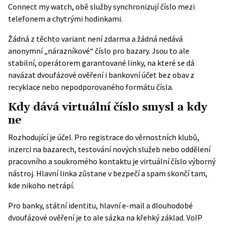
Connect my watch, obě služby synchronizují číslo mezi
telefonem a chytrými hodinkami.
Žádná z těchto variant není zdarma a žádná nedává
anonymní „nárazníkové“ číslo pro bazary. Jsou to ale
stabilní, operátorem garantované linky, na které se dá
navázat dvoufázové ověření i bankovní účet bez obav z
recyklace nebo nepodporovaného formátu čísla.
Kdy dává virtuální číslo smysl a kdy
ne
Rozhodující je účel. Pro registrace do věrnostních klubů,
inzerci na bazarech, testování nových služeb nebo oddělení
pracovního a soukromého kontaktu je virtuální číslo výborný
nástroj. Hlavní linka zůstane v bezpečí a spam skončí tam,
kde nikoho netrápí.
Pro banky, státní identitu, hlavní e-mail a dlouhodobé
dvoufázové ověření je to ale sázka na křehký základ. VoIP