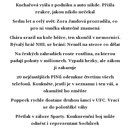
Kuchařová vyšla z podniku a auto nikde. Přišla
reakce, jakou nikdo nečekal
Sedm let a celý svět: Zora Jandová prozradila, co
pro ni vnučka skutečně znamená
Chára srazil na kole běžce, ten skončil v nemocnici.
Bývalý hráč NHL se brání: Neměl na stezce co dělat
Na českých zahradách roste rostlina, za kterou
padají pokuty v milionech. Vypadá hezky, ale zákon
ji zakazuje
20 nejčastějších PINů odemkne čtvrtinu všech
telefonů. Koukněte, jestli je v seznamu i ten váš, a
okamžitě ho změňte
Poppeck rychle dostane druhou šanci v UFC. Vrací
se do polotěžké váhy
Přetlak v záloze Sparty. Konkurenční boj může
odnést i reprezentant Sochůrek