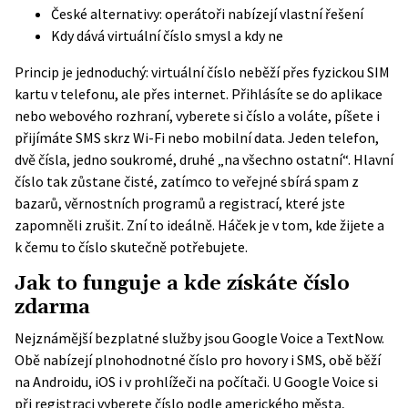
České alternativy: operátoři nabízejí vlastní řešení
Kdy dává virtuální číslo smysl a kdy ne
Princip je jednoduchý: virtuální číslo neběží přes fyzickou SIM
kartu v telefonu, ale přes internet. Přihlásíte se do aplikace
nebo webového rozhraní, vyberete si číslo a voláte, píšete i
přijímáte SMS skrz Wi-Fi nebo mobilní data. Jeden telefon,
dvě čísla, jedno soukromé, druhé „na všechno ostatní“. Hlavní
číslo tak zůstane čisté, zatímco to veřejné sbírá spam z
bazarů, věrnostních programů a registrací, které jste
zapomněli zrušit. Zní to ideálně. Háček je v tom, kde žijete a
k čemu to číslo skutečně potřebujete.
Jak to funguje a kde získáte číslo
zdarma
Nejznámější bezplatné služby jsou
Google Voice
a
TextNow
.
Obě nabízejí plnohodnotné číslo pro hovory i SMS, obě běží
na Androidu, iOS i v prohlížeči na počítači. U Google Voice si
při registraci vyberete číslo podle amerického města,