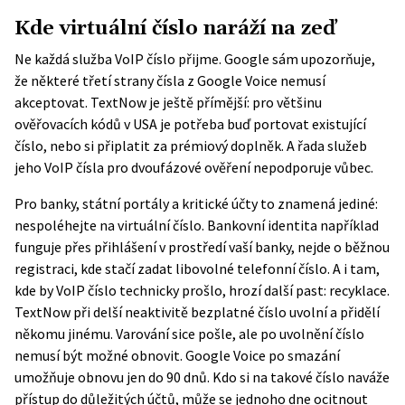
Kde virtuální číslo naráží na zeď
Ne každá služba VoIP číslo přijme. Google sám upozorňuje,
že některé třetí strany čísla z Google Voice nemusí
akceptovat. TextNow je ještě přímější: pro většinu
ověřovacích kódů v USA je potřeba buď portovat existující
číslo, nebo si připlatit za prémiový doplněk. A řada služeb
jeho VoIP čísla pro dvoufázové ověření nepodporuje vůbec.
Pro banky, státní portály a kritické účty to znamená jediné:
nespoléhejte na virtuální číslo.
Bankovní identita
například
funguje přes přihlášení v prostředí vaší banky, nejde o běžnou
registraci, kde stačí zadat libovolné telefonní číslo. A i tam,
kde by VoIP číslo technicky prošlo, hrozí další past: recyklace.
TextNow při delší neaktivitě bezplatné číslo uvolní a přidělí
někomu jinému. Varování sice pošle, ale po uvolnění číslo
nemusí být možné obnovit. Google Voice po smazání
umožňuje obnovu jen do 90 dnů. Kdo si na takové číslo naváže
přístup do důležitých účtů, může se jednoho dne ocitnout