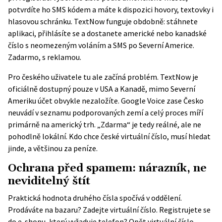
potvrdíte ho SMS kódem a máte k dispozici hovory, textovky i
hlasovou schránku. TextNow funguje obdobně: stáhnete
aplikaci, přihlásíte se a dostanete americké nebo kanadské
číslo s neomezeným voláním a SMS po Severní Americe.
Zadarmo, s reklamou.
Pro českého uživatele tu ale začíná problém. TextNow je
oficiálně dostupný pouze v USA a Kanadě, mimo Severní
Ameriku účet obvykle nezaložíte. Google Voice zase Česko
neuvádí v seznamu podporovaných zemí a celý proces míří
primárně na americký trh. „Zdarma“ je tedy reálné, ale ne
pohodlně lokální. Kdo chce české virtuální číslo, musí hledat
jinde, a většinou za peníze.
Ochrana před spamem: nárazník, ne
neviditelný štít
Praktická hodnota druhého čísla spočívá v oddělení.
Prodáváte na bazaru? Zadejte virtuální číslo. Registrujete se
do e-shopu, který vyžaduje telefon? Opět virtuální číslo.