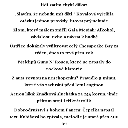
lidí zatím chybí důkaz
„Slavím, že nebudu mít děti." Kovalová vyřešila
otázku jednou provždy, litovat prý nebude
Zlom, který málem zničil Gaia Mesiah: Alkohol,
závislost, ticho a návrat k hudbě
Ústřice dokázaly vyfiltrovat celý Chesapeake Bay za
týden, dnes to trvá přes rok
Pět klipů Guns N‘ Roses, které se zapsaly do
rockové historie
Z auta rovnou na neschopenku? Pravidlo 5 minut,
které vás zachrání před letní angínou
Action láká: Značková sluchátka za 244 korun, jinde
přitom stojí i třikrát tolik
Dobrodružství s bohem Panem: Čepelka napsal
text, Kubišová ho zpívala, melodie je stará přes 400
let