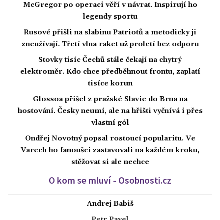
McGregor po operaci věří v návrat. Inspirují ho
legendy sportu
Rusové přišli na slabinu Patriotů a metodicky ji
zneužívají. Třetí vlna raket už proletí bez odporu
Stovky tisíc Čechů stále čekají na chytrý
elektroměr. Kdo chce předběhnout frontu, zaplatí
tisíce korun
Glossoa přišel z pražské Slavie do Brna na
hostování. Česky neumí, ale na hřišti vyčnívá i přes
vlastní gól
Ondřej Novotný popsal rostoucí popularitu. Ve
Varech ho fanoušci zastavovali na každém kroku,
stěžovat si ale nechce
O kom se mluví - Osobnosti.cz
Andrej Babiš
Petr Pavel