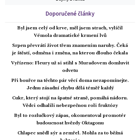
Doporučené články
Byl jsem celý od krve, měl jsem strach, vylíčil
Vémola dramatické krmení lvů
Srpen převrátí život třem znamením naruby. Čeká
je štěstí, odměna i změna, na kterou dlouho čekala
Vyřízeno: Fleury už si stihl s Muradovem domluvit
odvetu
Při bouřce na těchto pár věcí doma nezapomínejte.
Jednu zásadní chybu dělá téměř každý
Cukr, který stojí na špatné straně, pomáhá nádoru.
Vědci odhalili nebezpečnou roli fruktózy
Byl to rozlučkový zápas, okomentoval promotér
budoucnost hvězdy Oktagonu
Chlapec snědl sýr a zemřel. Mohla za to běžná