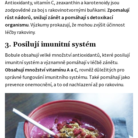
Antioxidanty, vitamín C, zeaxanthin a karotenoidy jsou
zodpovědné za boj s rakovinotvornými buňkami.
Zpomalují
růst nádorů, snižují zánět a pomáhají s detoxikací
organismu
. Výzkumy prokazují, že mohou zvýšit účinnost
léčby rakoviny.
3. Posilují imunitní systém
Bobule obsahují velké množství antioxidantů, které posilují
imunitní systém a významně pomáhají v léčbě zánětu.
Obsahují množství vitamínu A a C
, rovněž důležitých pro
správné fungování imunitního systému. Také pomáhají jako
prevence
onemocnění, a to od nachlazení až po rakovinu.