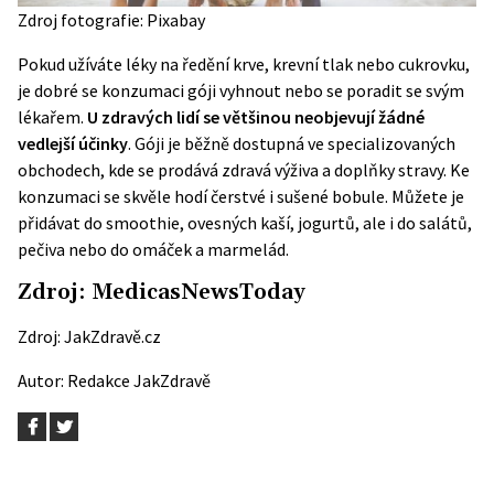
Zdroj fotografie: Pixabay
Pokud užíváte léky na ředění krve, krevní tlak nebo cukrovku,
je dobré se konzumaci góji vyhnout nebo se poradit se svým
lékařem.
U zdravých lidí se většinou neobjevují žádné
vedlejší účinky
. Góji je běžně dostupná ve specializovaných
obchodech, kde se prodává zdravá
výživa
a doplňky stravy. Ke
konzumaci se skvěle hodí čerstvé i sušené bobule. Můžete je
přidávat do smoothie, ovesných kaší, jogurtů, ale i do salátů,
pečiva nebo do omáček a marmelád.
Zdroj:
MedicasNewsToday
Zdroj:
JakZdravě.cz
Autor:
Redakce JakZdravě