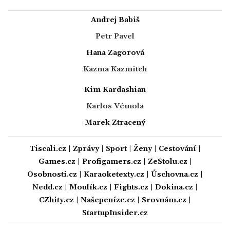
Andrej Babiš
Petr Pavel
Hana Zagorová
Kazma Kazmitch
Kim Kardashian
Karlos Vémola
Marek Ztracený
Tiscali.cz
|
Zprávy
|
Sport
|
Ženy
|
Cestování
|
Games.cz
|
Profigamers.cz
|
ZeStolu.cz
|
Osobnosti.cz
|
Karaoketexty.cz
|
Úschovna.cz
|
Nedd.cz
|
Moulík.cz
|
Fights.cz
|
Dokina.cz
|
CZhity.cz
|
Našepeníze.cz
|
Srovnám.cz
|
StartupInsider.cz