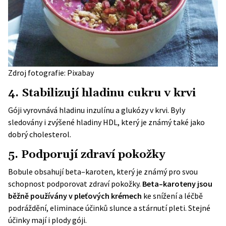
Zdroj fotografie: Pixabay
4. Stabilizují hladinu cukru v krvi
Góji vyrovnává hladinu inzulínu a glukózy v krvi. Byly
sledovány i zvýšené hladiny HDL, který je známý také jako
dobrý cholesterol.
5. Podporují zdraví pokožky
Bobule obsahují beta–karoten, který je známý pro svou
schopnost podporovat zdraví pokožky.
Beta–karoteny jsou
běžně používány v pleťových krémech
ke snížení a léčbě
podráždění, eliminace účinků slunce a stárnutí pleti. Stejné
účinky mají i plody góji.