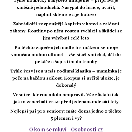
Tyhle houbičky nakyselo milujeme – příprava je
směšně jednoduchá. Nasypat do hrnce, uvařit,
naplnit sklenice a je hotovo
Zahrádkáři rozpouštějí Aspirin v konvi a zalévají
záhony. Rostliny po něm rostou rychleji a škůdci se
jim vyhýbají celé léto
Po těchto zapečených nudlích s mákem se moje
vnoučata mohou utlouct – vše stačí smíchat, dát do
pekáče a šup s tím do trouby
Tyhle řezy jsou u nás rodinná klasika – maminka je
peče na každou sešlost. Korpus si určitě uložte, je
dokonalý
Vesnice, kterou nikdo neopravil. Vše zůstalo tak,
jak to zanechali vrazi před jedenaosmdesáti lety
Nejlepší psi pro seniory: máte doma jedno z těchto
5 plemen i vy?
O kom se mluví - Osobnosti.cz