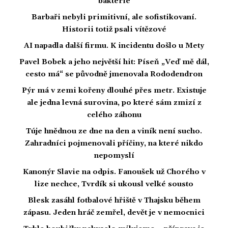
bakterie
Barbaři nebyli primitivní, ale sofistikovaní.
Historii totiž psali vítězové
AI napadla další firmu. K incidentu došlo u Mety
Pavel Bobek a jeho největší hit: Píseň „Veď mě dál,
cesto má“ se původně jmenovala Rododendron
Pýr má v zemi kořeny dlouhé přes metr. Existuje
ale jedna levná surovina, po které sám zmizí z
celého záhonu
Túje hnědnou ze dne na den a viník není sucho.
Zahradníci pojmenovali příčiny, na které nikdo
nepomyslí
Kanonýr Slavie na odpis. Fanoušek už Chorého v
lize nechce, Tvrdík si ukousl velké sousto
Blesk zasáhl fotbalové hřiště v Thajsku během
zápasu. Jeden hráč zemřel, devět je v nemocnici