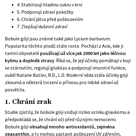
4. Stabilizují hladinu cukru v krvi
5. Podporují zdraví pokožky
6. Chrání játra před poškozením
7. Zlepšují duševní zdraví
Bobule góji jsou známé také jako Lycium barbarum.
Popularita těchto plodů stále roste. Pochází z Asie, kde ji
tamní obyvatelé
používají už více jak 2000 let jako léčivou
bylinu a doplněk stravy
. Říká se, že její účinky pomáhají v boji
se stárnutím, regulují glukózu a podporují imunitní funkce,
uvádí
Natalie Butler, R.D., L.D.
Moderní věda stále účinky góji
zkoumá a některá tvrzení o přínosu pro lidské zdraví už
posvětila.
1. Chrání zrak
Studie zjistily, že bobule góji snižují riziko vzniku glaukomu a
předpokládá se, že chrání oči před různými nemocemi.
Bobule góji
obsahují mnoho antioxidantů, zejména
zeaxanthin
, a ty mohou zastavit poškození UV zářením,