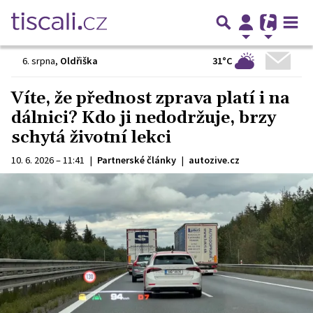
31°C
6. srpna
,
Oldřiška
Víte, že přednost zprava platí i na
dálnici? Kdo ji nedodržuje, brzy
schytá životní lekci
10. 6. 2026 – 11:41
|
Partnerské články
|
autozive.cz