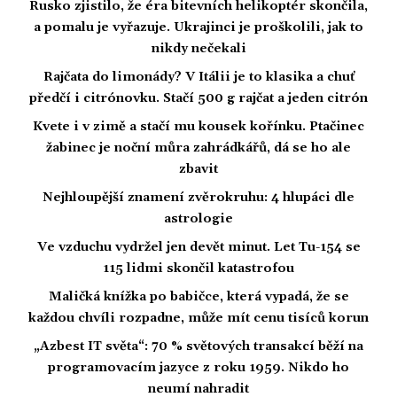
Rusko zjistilo, že éra bitevních helikoptér skončila,
a pomalu je vyřazuje. Ukrajinci je proškolili, jak to
nikdy nečekali
Rajčata do limonády? V Itálii je to klasika a chuť
předčí i citrónovku. Stačí 500 g rajčat a jeden citrón
Kvete i v zimě a stačí mu kousek kořínku. Ptačinec
žabinec je noční můra zahrádkářů, dá se ho ale
zbavit
Nejhloupější znamení zvěrokruhu: 4 hlupáci dle
astrologie
Ve vzduchu vydržel jen devět minut. Let Tu-154 se
115 lidmi skončil katastrofou
Maličká knížka po babičce, která vypadá, že se
každou chvíli rozpadne, může mít cenu tisíců korun
„Azbest IT světa“: 70 % světových transakcí běží na
programovacím jazyce z roku 1959. Nikdo ho
neumí nahradit