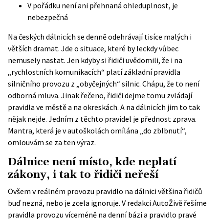
V pořádku není ani přehnaná ohleduplnost, je
nebezpečná
Na českých dálnicích se denně odehrávají tisíce malých i
větších dramat. Jde o situace, které by leckdy vůbec
nemusely nastat. Jen kdyby si řidiči uvědomili, že i na
„rychlostních komunikacích“ platí základní pravidla
silničního provozu z „obyčejných“ silnic. Chápu, že to není
odborná mluva. Jinak řečeno, řidiči dejme tomu zvládají
pravidla ve městě a na okreskách. A na dálnicích jim to tak
nějak nejde. Jedním z těchto pravidel je přednost zprava.
Mantra, která je v autoškolách omílána „do zblbnutí“,
omlouvám se za ten výraz.
Dálnice není místo, kde neplatí
zákony, i tak to řidiči neřeší
Ovšem v reálném provozu pravidlo na dálnici většina řidičů
buď nezná, nebo je zcela ignoruje. V redakci AutoŽivě řešíme
pravidla provozu víceméně na denní bázi a pravidlo pravé