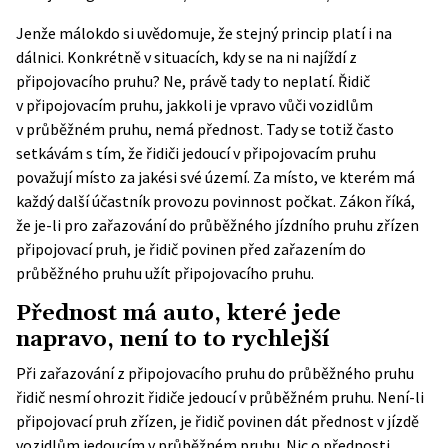
Jenže málokdo si uvědomuje, že stejný princip platí i na
dálnici. Konkrétně v situacích, kdy se na ni najíždí z
připojovacího pruhu? Ne, právě tady to neplatí. Řidič
v připojovacím pruhu, jakkoli je vpravo vůči vozidlům
v průběžném pruhu, nemá přednost. Tady se totiž často
setkávám s tím, že řidiči jedoucí v připojovacím pruhu
považují místo za jakési své území. Za místo, ve kterém má
každý další účastník provozu povinnost počkat. Zákon říká,
že je-li pro zařazování do průběžného jízdního pruhu zřízen
připojovací pruh, je řidič povinen před zařazením do
průběžného pruhu užít připojovacího pruhu.
Přednost má auto, které jede
napravo, není to to rychlejší
Při zařazování z připojovacího pruhu do průběžného pruhu
řidič nesmí ohrozit řidiče jedoucí v průběžném pruhu. Není-li
připojovací pruh zřízen, je řidič povinen dát přednost v jízdě
vozidlům jedoucím v průběžném pruhu. Nic o přednosti