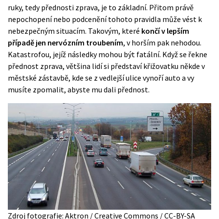
ruky, tedy přednosti zprava, je to základní. Přitom právě
nepochopení nebo podcenění tohoto pravidla může vést k
nebezpečným situacím. Takovým, které
končí v lepším
případě jen nervózním troubením
, v horším pak nehodou.
Katastrofou, jejíž následky mohou být fatální. Když se řekne
přednost zprava, většina lidí si představí křižovatku někde v
městské zástavbě, kde se z vedlejší ulice vynoří auto a vy
musíte zpomalit, abyste mu dali přednost.
Zdroj fotografie: Aktron / Creative Commons / CC-BY-SA