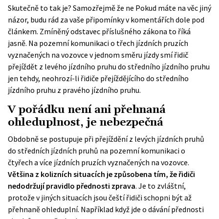
Skutečně to tak je? Samozřejmě že ne Pokud máte na věc jiný
názor, budu rád za vaše připomínky v komentářích dole pod
článkem. Zmíněný odstavec příslušného zákona to říká
jasně. Na pozemní komunikaci o třech jízdních pruzích
vyznačených na vozovce v jednom směru jízdy smí řidič
přejíždět z levého jízdního pruhu do středního jízdního pruhu
jen tehdy, neohrozí-li řidiče přejíždějícího do středního
jízdního pruhu z pravého jízdního pruhu.
V pořádku není ani přehnaná
ohleduplnost, je nebezpečná
Obdobně se postupuje při přejíždění z levých jízdních pruhů
do středních jízdních pruhů na pozemní komunikaci o
čtyřech a více jízdních pruzích vyznačených na vozovce.
Většina z kolizních situacích je způsobena tím, že řidiči
nedodržují pravidlo přednosti zprava
. Je to zvláštní,
protože v jiných situacích jsou čeští řidiči schopni být až
přehnaně ohleduplní. Například když jde o dávání přednosti