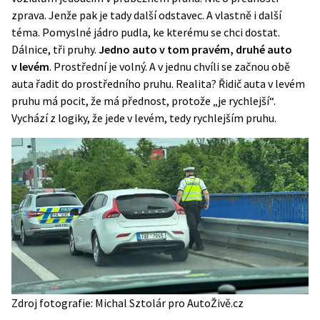
zprava. Jenže pak je tady další odstavec. A vlastně i další
téma. Pomyslné jádro pudla, ke kterému se chci dostat.
Dálnice, tři pruhy.
Jedno auto v tom pravém, druhé auto
v levém
. Prostřední je volný. A v jednu chvíli se začnou obě
auta řadit do prostředního pruhu. Realita? Řidič auta v levém
pruhu má pocit, že má přednost, protože „je rychlejší“.
Vychází z logiky, že jede v levém, tedy rychlejším pruhu.
Zdroj fotografie: Michal Sztolár pro AutoŽivě.cz