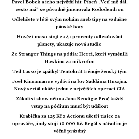
Pavel Bobek a jeho největší hit: Píseň „Veď mě dál,
cesto má“ se původně jmenovala Rododendron
Odlehčete v létě svým nohám aneb tipy na vzdušné
pánské boty
Hovězí maso stojí za 41 procenty odlesňování
planety, ukazuje nová studie
Ze Stranger Things na pódia: Herci, kteří vyměnili
Hawkins za mikrofon
Ted Lasso je zpátky! Tentokrát trénuje ženský tým
Joel Kinnaman se vydává na lov Saddáma Husajna.
Nový seriál ukáže jednu z největších operací CIA
Zákulisí show očima Jana Bendiga: Proč každý
vstup na pódium musí být událost
Krabička za 125 Kč z Actionu ušetří tisíce za
opraváře, jindy stojí 10 000 Kč. Regál s nářadím je
věčně prázdný