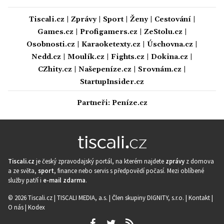
Tiscali.cz
|
Zprávy
|
Sport
|
Ženy
|
Cestování
|
Games.cz
|
Profigamers.cz
|
ZeStolu.cz
|
Osobnosti.cz
|
Karaoketexty.cz
|
Úschovna.cz
|
Nedd.cz
|
Moulík.cz
|
Fights.cz
|
Dokina.cz
|
CZhity.cz
|
Našepeníze.cz
|
Srovnám.cz
|
StartupInsider.cz
Partneři:
Peníze.cz
Tiscali.cz
je český zpravodajský portál, na kterém najdete
zprávy
z domova
a ze světa,
sport
, finance nebo servis s předpovědí počasí. Mezi oblíbené
služby patří i
e-mail zdarma
.
© 2026 Tiscali.cz |
TISCALI MEDIA, a.s.
|
Člen skupiny DIGNITY, s.r.o.
|
Kontakt
|
O nás
|
Kodex