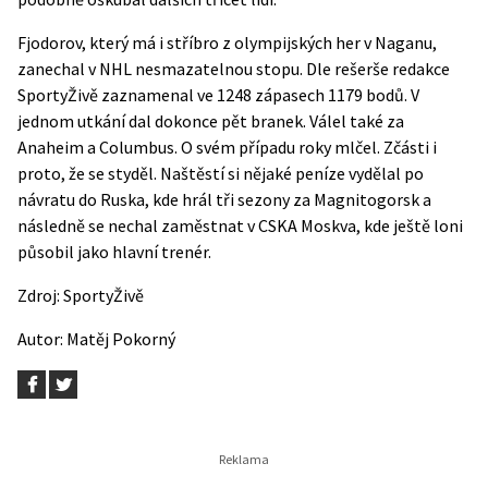
Fjodorov, který má i stříbro z olympijských her v Naganu,
zanechal v NHL nesmazatelnou stopu. Dle rešerše redakce
SportyŽivě zaznamenal ve 1248 zápasech
1179 bodů
. V
jednom utkání dal dokonce pět branek. Válel také za
Anaheim a Columbus. O svém případu roky mlčel. Zčásti i
proto, že se styděl. Naštěstí si nějaké peníze vydělal po
návratu do Ruska, kde hrál tři sezony za Magnitogorsk a
následně se nechal zaměstnat v CSKA Moskva, kde ještě loni
působil jako hlavní trenér.
Zdroj:
SportyŽivě
Autor:
Matěj Pokorný