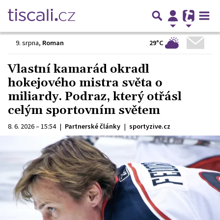
29°C
9. srpna
,
Roman
Vlastní kamarád okradl
hokejového mistra světa o
miliardy. Podraz, který otřásl
celým sportovním světem
8. 6. 2026 – 15:54
|
Partnerské články
|
sportyzive.cz