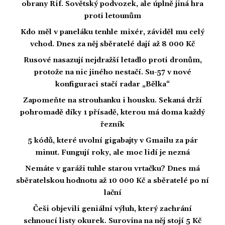
obrany Rif. Sovětský podvozek, ale úplně jiná hra
proti letounům
Kdo měl v paneláku tenhle mixér, záviděl mu celý
vchod. Dnes za něj sběratelé dají až 8 000 Kč
Rusové nasazují nejdražší letadlo proti dronům,
protože na nic jiného nestačí. Su-57 v nové
konfiguraci stačí radar „Bělka“
Zapomeňte na strouhanku i housku. Sekaná drží
pohromadě díky 1 přísadě, kterou má doma každý
řezník
5 kódů, které uvolní gigabajty v Gmailu za pár
minut. Fungují roky, ale moc lidí je nezná
Nemáte v garáži tuhle starou vrtačku? Dnes má
sběratelskou hodnotu až 10 000 Kč a sběratelé po ní
lační
Češi objevili geniální výluh, který zachrání
schnoucí listy okurek. Surovina na něj stojí 5 Kč