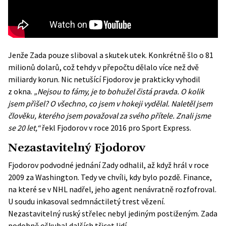
Jenže Zada pouze sliboval a skutek utek. Konkrétně šlo o 81
milionů dolarů, což tehdy v přepočtu dělalo více než dvě
miliardy korun. Nic netušící Fjodorov je prakticky vyhodil
z okna.
„Nejsou to fámy, je to bohužel čistá pravda. O kolik
jsem přišel? O všechno, co jsem v hokeji vydělal. Naletěl jsem
člověku, kterého jsem považoval za svého přítele. Znali jsme
se 20 let,“
řekl Fjodorov v roce 2016 pro Sport Express.
Nezastavitelný Fjodorov
Fjodorov podvodné jednání Zady odhalil, až když hrál v roce
2009 za Washington. Tedy ve chvíli, kdy bylo pozdě. Finance,
na které se v NHL nadřel, jeho agent nenávratně rozfofroval.
U soudu inkasoval sedmnáctiletý trest vězení.
Nezastavitelný ruský střelec nebyl jediným postiženým. Zada
podobně oškubal dalších třicet lidí.