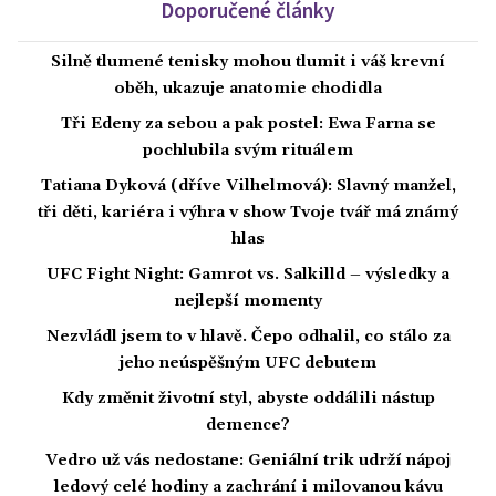
Doporučené články
Silně tlumené tenisky mohou tlumit i váš krevní
oběh, ukazuje anatomie chodidla
Tři Edeny za sebou a pak postel: Ewa Farna se
pochlubila svým rituálem
Tatiana Dyková (dříve Vilhelmová): Slavný manžel,
tři děti, kariéra i výhra v show Tvoje tvář má známý
hlas
UFC Fight Night: Gamrot vs. Salkilld – výsledky a
nejlepší momenty
Nezvládl jsem to v hlavě. Čepo odhalil, co stálo za
jeho neúspěšným UFC debutem
Kdy změnit životní styl, abyste oddálili nástup
demence?
Vedro už vás nedostane: Geniální trik udrží nápoj
ledový celé hodiny a zachrání i milovanou kávu