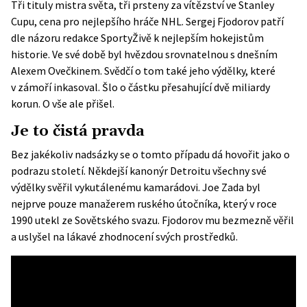
Tři tituly mistra světa, tři prsteny za vítězství ve Stanley
Cupu, cena pro nejlepšího hráče NHL. Sergej Fjodorov patří
dle názoru redakce SportyŽivě k nejlepším hokejistům
historie. Ve své době byl hvězdou srovnatelnou s dnešním
Alexem Ovečkinem. Svědčí o tom také jeho výdělky, které
v zámoří inkasoval. Šlo o částku přesahující dvě miliardy
korun. O vše ale přišel.
Je to čistá pravda
Bez jakékoliv nadsázky se o tomto případu dá hovořit jako o
podrazu století. Někdejší kanonýr Detroitu všechny své
výdělky svěřil vykutálenému kamarádovi. Joe Zada byl
nejprve pouze manažerem ruského útočníka, který v roce
1990 utekl ze Sovětského svazu. Fjodorov mu bezmezně věřil
a uslyšel na lákavé zhodnocení svých prostředků.