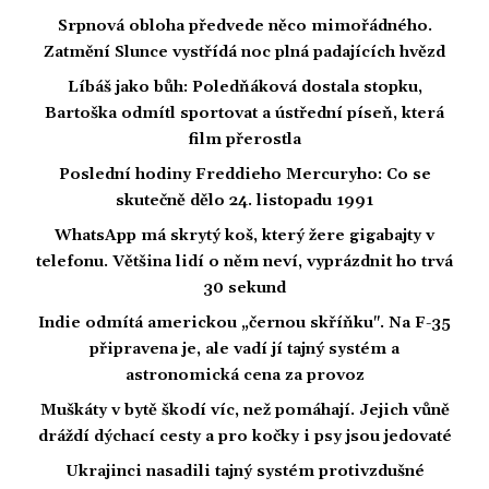
Srpnová obloha předvede něco mimořádného.
Zatmění Slunce vystřídá noc plná padajících hvězd
Líbáš jako bůh: Poledňáková dostala stopku,
Bartoška odmítl sportovat a ústřední píseň, která
film přerostla
Poslední hodiny Freddieho Mercuryho: Co se
skutečně dělo 24. listopadu 1991
WhatsApp má skrytý koš, který žere gigabajty v
telefonu. Většina lidí o něm neví, vyprázdnit ho trvá
30 sekund
Indie odmítá americkou „černou skříňku". Na F-35
připravena je, ale vadí jí tajný systém a
astronomická cena za provoz
Muškáty v bytě škodí víc, než pomáhají. Jejich vůně
dráždí dýchací cesty a pro kočky i psy jsou jedovaté
Ukrajinci nasadili tajný systém protivzdušné