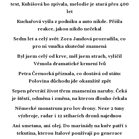
text, Kubišová ho zpívala, melodie je stará přes 400
let
Kuchařová vyšla z podniku a auto nikde. Přišla
reakce, jakou nikdo nečekal
Sedm let a celý svět: Zora Jandová prozradila, co
pro ni vnučka skutečně znamená
Byl jsem celý od krve, měl jsem strach, vylíčil
Vémola dramatické krmení lvů
Petra Černocká přiznala, co dostává od státu:
Polovina důchodu jde okamžitě zpět
Srpen převrátí život třem znamením naruby. Čeká
je štěstí, odměna i změna, na kterou dlouho čekala
Německé monstrum pro lov drony. Nese 2 tuny
výzbroje, radar i 12 stíhacích dronů najednou
Ani smetana, ani olej. Do marinády na kuře patří 1
tekutina, kterou Italové používají po generace