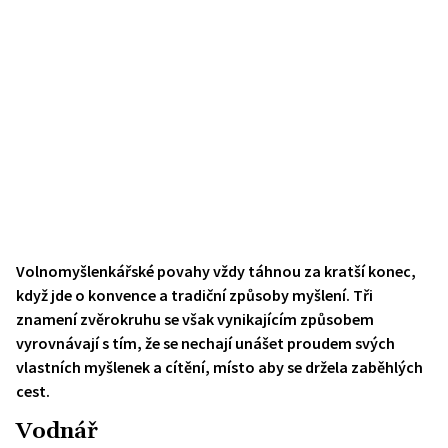
Volnomyšlenkářské povahy vždy táhnou za kratší konec,
když jde o konvence a tradiční způsoby myšlení. Tři
znamení zvěrokruhu se však vynikajícím způsobem
vyrovnávají s tím, že se nechají unášet proudem svých
vlastních myšlenek a cítění, místo aby se držela zaběhlých
cest.
Vodnář