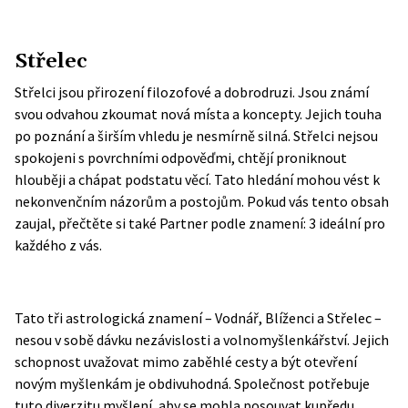
Střelec
Střelci jsou přirození filozofové a dobrodruzi. Jsou známí
svou odvahou zkoumat nová místa a koncepty. Jejich touha
po poznání a širším vhledu je nesmírně silná. Střelci nejsou
spokojeni s povrchními odpověďmi, chtějí proniknout
hlouběji a chápat podstatu věcí. Tato hledání mohou vést k
nekonvenčním názorům a postojům.
Pokud vás tento obsah
zaujal, přečtěte si také
Partner podle znamení: 3 ideální pro
každého z vás
.
Tato tři astrologická znamení – Vodnář, Blíženci a Střelec –
nesou v sobě dávku nezávislosti a volnomyšlenkářství. Jejich
schopnost uvažovat mimo zaběhlé cesty a být otevření
novým myšlenkám je obdivuhodná. Společnost potřebuje
tuto diverzitu myšlení, aby se mohla posouvat kupředu