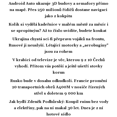
Android Auto ukazuje 3D budovy a semafory přímo
na mapě. Přes 250 milionů řidičů dostane navigaci
jako z kokpitu
Kolik si vydělá kadeřnice v malém městě za měsíc i
se spropitným? Až to číslo uvidíte, budete koukat
Ukrajina chystá sci-fi přepravu vojáků na frontu,
Rusové ji neuslyší. Létající motorky a „aerobuginy“
jsou za rohem
V krabici od televize je věc, kterou 9 z 10 Čechů
vyhodí. Přitom vás potěší a ještě ušetří stovky
korun
Rusko bude v dosahu odkudkoli. Francie promění
20 transportních obrů A400M v nosiče řízených
střel s doletem 9 000 km
Jak bydlí Zdeněk Podhůrský: Koupil ruinu bez vody
a elektřiny, pak na ní makal 30 let. Dnes je z ní
hotové sídlo