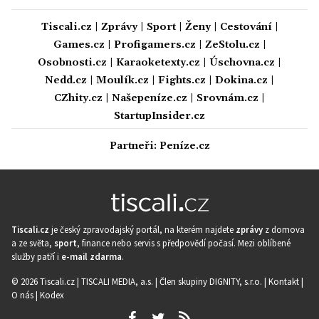
Tiscali.cz
|
Zprávy
|
Sport
|
Ženy
|
Cestování
|
Games.cz
|
Profigamers.cz
|
ZeStolu.cz
|
Osobnosti.cz
|
Karaoketexty.cz
|
Úschovna.cz
|
Nedd.cz
|
Moulík.cz
|
Fights.cz
|
Dokina.cz
|
CZhity.cz
|
Našepeníze.cz
|
Srovnám.cz
|
StartupInsider.cz
Partneři:
Peníze.cz
Tiscali.cz
je český zpravodajský portál, na kterém najdete
zprávy
z domova
a ze světa,
sport
, finance nebo servis s předpovědí počasí. Mezi oblíbené
služby patří i
e-mail zdarma
.
© 2026 Tiscali.cz |
TISCALI MEDIA, a.s.
|
Člen skupiny DIGNITY, s.r.o.
|
Kontakt
|
O nás
|
Kodex