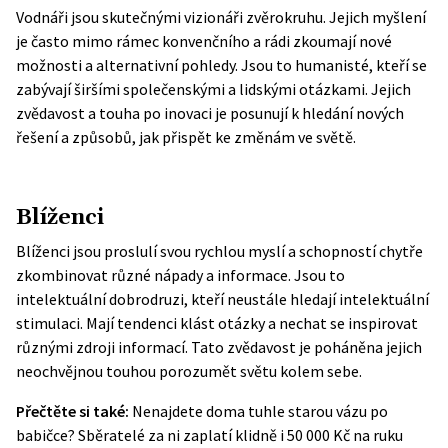
Vodnáři jsou skutečnými vizionáři zvěrokruhu. Jejich myšlení
je často mimo rámec konvenčního a rádi zkoumají nové
možnosti a alternativní pohledy. Jsou to humanisté, kteří se
zabývají širšími společenskými a lidskými otázkami. Jejich
zvědavost a touha po inovaci je posunují k hledání nových
řešení a způsobů, jak přispět ke změnám ve světě.
Blíženci
Blíženci jsou proslulí svou rychlou myslí a schopností chytře
zkombinovat různé nápady a informace. Jsou to
intelektuální dobrodruzi, kteří neustále hledají intelektuální
stimulaci. Mají tendenci klást otázky a nechat se inspirovat
různými zdroji informací. Tato zvědavost je poháněna jejich
neochvějnou touhou porozumět světu kolem sebe.
Přečtěte si také:
Nenajdete doma tuhle starou vázu po
babičce? Sběratelé za ni zaplatí klidně i 50 000 Kč na ruku