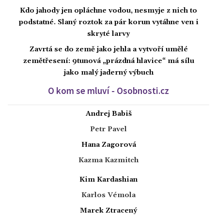
Kdo jahody jen opláchne vodou, nesmyje z nich to
podstatné. Slaný roztok za pár korun vytáhne ven i
skryté larvy
Zavrtá se do země jako jehla a vytvoří umělé
zemětřesení: 9tunová „prázdná hlavice“ má sílu
jako malý jaderný výbuch
O kom se mluví - Osobnosti.cz
Andrej Babiš
Petr Pavel
Hana Zagorová
Kazma Kazmitch
Kim Kardashian
Karlos Vémola
Marek Ztracený