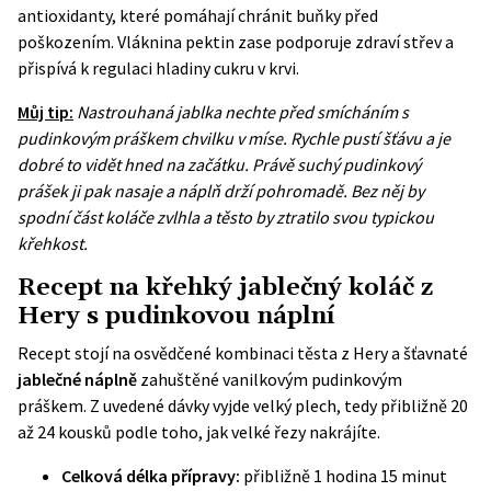
antioxidanty, které pomáhají chránit buňky před
poškozením. Vláknina pektin zase podporuje zdraví střev a
přispívá k regulaci hladiny cukru v krvi.
Můj tip:
Nastrouhaná jablka nechte před smícháním s
pudinkovým práškem chvilku v míse. Rychle pustí šťávu a je
dobré to vidět hned na začátku. Právě suchý pudinkový
prášek ji pak nasaje a náplň drží pohromadě. Bez něj by
spodní část koláče zvlhla a těsto by ztratilo svou typickou
křehkost.
Recept na křehký jablečný koláč z
Hery s pudinkovou náplní
Recept stojí na osvědčené kombinaci těsta z Hery a šťavnaté
jablečné náplně
zahuštěné vanilkovým pudinkovým
práškem. Z uvedené dávky vyjde velký plech, tedy přibližně 20
až 24 kousků podle toho, jak velké řezy nakrájíte.
Celková délka přípravy:
přibližně 1 hodina 15 minut