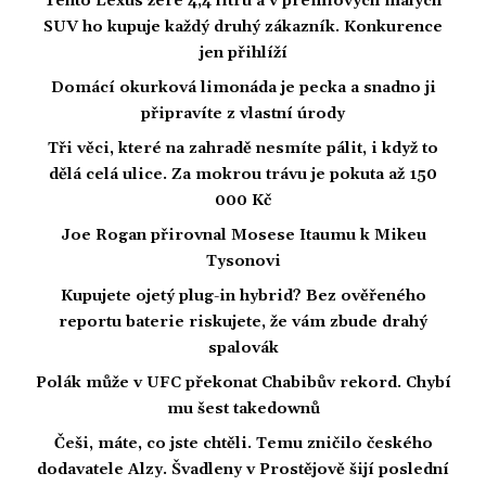
Tento Lexus žere 4,4 litru a v prémiových malých
SUV ho kupuje každý druhý zákazník. Konkurence
jen přihlíží
Domácí okurková limonáda je pecka a snadno ji
připravíte z vlastní úrody
Tři věci, které na zahradě nesmíte pálit, i když to
dělá celá ulice. Za mokrou trávu je pokuta až 150
000 Kč
Joe Rogan přirovnal Mosese Itaumu k Mikeu
Tysonovi
Kupujete ojetý plug-in hybrid? Bez ověřeného
reportu baterie riskujete, že vám zbude drahý
spalovák
Polák může v UFC překonat Chabibův rekord. Chybí
mu šest takedownů
Češi, máte, co jste chtěli. Temu zničilo českého
dodavatele Alzy. Švadleny v Prostějově šijí poslední