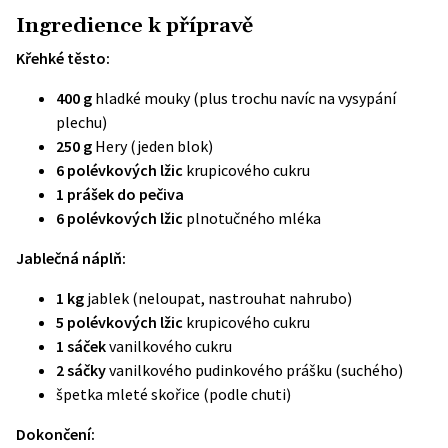
Ingredience k přípravě
Křehké těsto:
400 g
hladké mouky (plus trochu navíc na vysypání
plechu)
250 g
Hery (jeden blok)
6 polévkových lžic
krupicového cukru
1 prášek do pečiva
6 polévkových lžic
plnotučného mléka
Jablečná náplň:
1 kg
jablek (neloupat, nastrouhat nahrubo)
5 polévkových lžic
krupicového cukru
1 sáček
vanilkového cukru
2 sáčky
vanilkového pudinkového prášku (suchého)
špetka mleté skořice (podle chuti)
Dokončení: