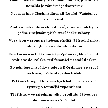
Žádná mouka, žádný cukr, žádné mléko, jídelníček
Ronalda je záměrně jednotvárný
Nezápasím v Clashi, zdůraznil Roušal. Vzápětí se
ozval Sivák
Andrea Kalivodová ukázala svůj domov: Tak bydlí
jedna z nejznámějších tváří české zábavy
Vosy jsou v srpnu nejnebezpečnější: Přírodní triky,
jak je vyhnat ze zahrady a domu
Ewa Farna a nelehké začátky: Zpěvačce, které radili
vrátit se do Polska, teď fanoušci nestačí tleskat
Po pěti letech zpátky v televizi! Ordinace se vrací
na Novu, má to ale jeden háček
Pět tváří Stinga: Od klasických balad přes svižné
rytmy po temnější vzpomínání
Tři faktory ve středním věku prodlužují život bez
demence až o třináct let