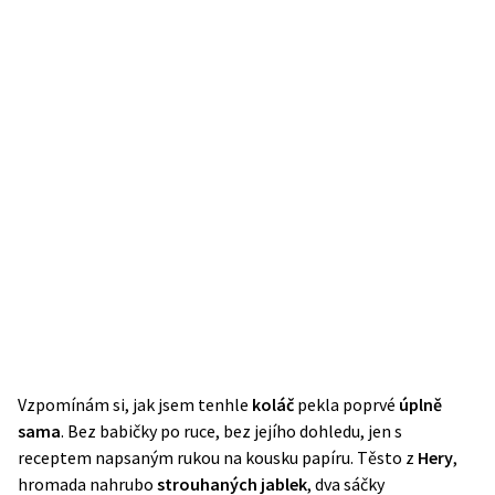
Vzpomínám si, jak jsem tenhle
koláč
pekla poprvé
úplně
sama
. Bez babičky po ruce, bez jejího dohledu, jen s
receptem napsaným rukou na kousku papíru. Těsto z
Hery
,
hromada nahrubo
strouhaných jablek
, dva sáčky