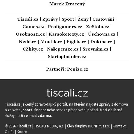
Marek Ztracený
Tiscali.cz
|
Zprávy
|
Sport
|
Ženy
|
Cestování
|
Games.cz
|
Profigamers.cz
|
ZeStolu.cz
|
Osobnosti.cz
|
Karaoketexty.cz
|
Úschovna.cz
|
Nedd.cz
|
Moulík.cz
|
Fights.cz
|
Dokina.cz
|
CZhity.cz
|
Našepeníze.cz
|
Srovnám.cz
|
StartupInsider.cz
Partneři:
Peníze.cz
Tiscali.cz
je český zpravodajský portál, na kterém najdete
zprávy
z domova
a ze světa,
sport
, finance nebo servis s předpovědí počasí. Mezi oblíbené
služby patří i
e-mail zdarma
.
© 2026 Tiscali.cz |
TISCALI MEDIA, a.s.
|
Člen skupiny DIGNITY, s.r.o.
|
Kontakt
|
O nás
|
Kodex