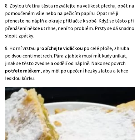
8.
Zbylou třetinu těsta rozválejte na velikost plechu, opět na
pomoučeném vále nebo na pečicím papíru. Opatrně ji
přeneste na náplň a okraje přitlačte k sobě. Když se těsto při
přenášení někde utrhne, není to problém. Prsty se dá snadno
slepit zpátky.
9. Horní vrstvu
propíchejte vidličkou
po celé ploše, zhruba
po dvou centimetrech. Pára z jablek musí mít kudy unikat,
jinak se těsto zvedne a oddělí od náplně. Nakonec povrch
potřete mlékem
, aby měl po upečení hezky zlatou a lehce
lesklou kůrku.