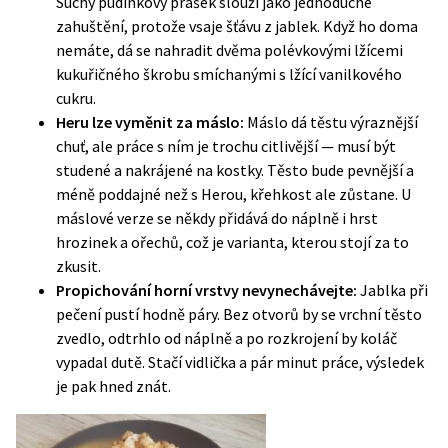
Suchý pudinkový prášek slouží jako jednoduché
zahuštění, protože vsaje šťávu z jablek. Když ho doma
nemáte, dá se nahradit dvěma polévkovými lžícemi
kukuřičného škrobu smíchanými s lžící vanilkového
cukru.
Heru lze vyměnit za máslo:
Máslo dá těstu výraznější
chuť, ale práce s ním je trochu citlivější — musí být
studené a nakrájené na kostky. Těsto bude pevnější a
méně poddajné než s Herou, křehkost ale zůstane. U
máslové verze se někdy přidává do náplně i hrst
hrozinek a ořechů, což je varianta, kterou stojí za to
zkusit.
Propichování horní vrstvy nevynechávejte:
Jablka při
pečení pustí hodně páry. Bez otvorů by se vrchní těsto
zvedlo, odtrhlo od náplně a po rozkrojení by koláč
vypadal dutě. Stačí vidlička a pár minut práce, výsledek
je pak hned znát.