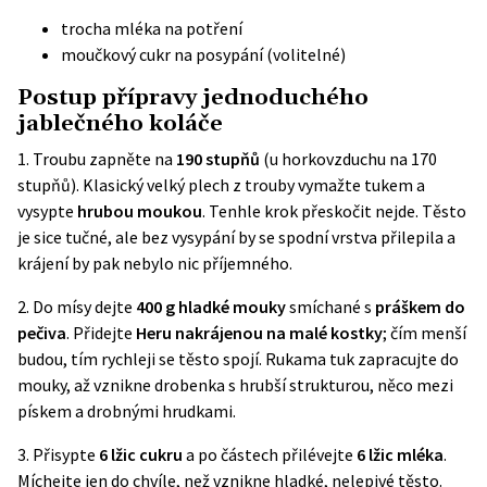
trocha mléka na potření
moučkový cukr na posypání (volitelné)
Postup přípravy jednoduchého
jablečného koláče
1. T
roubu zapněte na
190 stupňů
(u horkovzduchu na 170
stupňů). Klasický velký plech z trouby vymažte tukem a
vysypte
hrubou moukou
. Tenhle krok přeskočit nejde. Těsto
je sice tučné, ale bez vysypání by se spodní vrstva přilepila a
krájení by pak nebylo nic příjemného.
2.
Do mísy dejte
400 g hladké mouky
smíchané s
práškem do
pečiva
. Přidejte
Heru nakrájenou na malé kostky
; čím menší
budou, tím rychleji se těsto spojí. Rukama tuk zapracujte do
mouky, až vznikne drobenka s hrubší strukturou, něco mezi
pískem a drobnými hrudkami.
3.
Přisypte
6 lžic cukru
a po částech přilévejte
6 lžic mléka
.
Míchejte jen do chvíle, než vznikne hladké, nelepivé těsto.