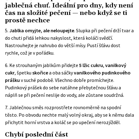
jablečná chuť. Ideální pro dny, kdy není
čas na složité pečení — nebo když se ti
prostě nechce
5.
Jablka omyjte, ale neloupejte
. Slupka při pečení drží tvar a
do chuti přidá lehkou nakyslost, která koláči svědčí.
Nastrouhejte je nahrubo do větší mísy. Pustí šťávu dost
rychle, což je v pořádku.
6.
Ke strouhaným jablkům přidejte
5 lžic cukru
,
vanilkový
cukr
, špetku
skořice
a oba sáčky
vanilkového pudinkového
prášku
v suché podobě. Všechno dobře promíchejte.
Pudinkový prášek do sebe natáhne přebytečnou šťávu a
náplň se při pečení neslije do vody, ale zůstane soudržná.
7.
Jablečnou směs rozprostřete rovnoměrně na spodní
těsto. Po obvodu nechte malý volný okraj, aby se k němu dala
přichytit horní vrstva a koláč se po upečení nerozjížděl.
Chybí poslední část