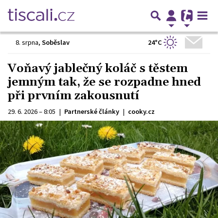
24°C
8. srpna
,
Soběslav
Voňavý jablečný koláč s těstem
jemným tak, že se rozpadne hned
při prvním zakousnutí
29. 6. 2026 – 8:05
|
Partnerské články
|
cooky.cz