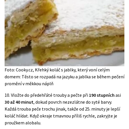
Foto: Cooky.cz, Křehký koláč s jablky, který voní celým
domem: Těsto se rozpadá na jazyku a jablka se během pečení
promění v měkkou náplň
10.
Vložte do předehřáté trouby a pečte při
190 stupních
asi
30 až 40 minut
, dokud povrch nezezlátne do syté barvy.
Každá trouba peče trochu jinak, takže od 25. minuty je lepší
koláč hlídat. Když okraje tmavnou příliš rychle, zakryjte je
proužkem alobalu.