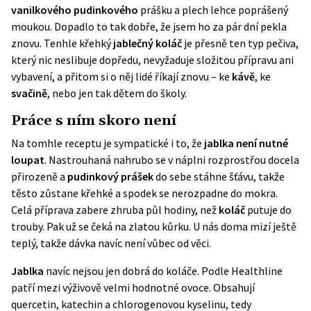
vanilkového pudinkového
prášku a plech lehce poprášený
moukou. Dopadlo to tak dobře, že jsem ho za pár dní pekla
znovu. Tenhle křehký
jablečný koláč
je přesně ten typ pečiva,
který nic neslibuje dopředu, nevyžaduje složitou přípravu ani
vybavení, a přitom si o něj lidé říkají znovu – ke
kávě
, ke
svačině
, nebo jen tak dětem do školy.
Práce s ním skoro není
Na tomhle receptu je sympatické i to, že
jablka není nutné
loupat
. Nastrouhaná nahrubo se v náplni rozprostřou docela
přirozeně a
pudinkový prášek
do sebe stáhne šťávu, takže
těsto zůstane křehké a spodek se nerozpadne do mokra.
Celá příprava zabere zhruba půl hodiny, než
koláč
putuje do
trouby. Pak už se čeká na zlatou kůrku. U nás doma mizí ještě
teplý, takže dávka navíc není vůbec od věci.
Jablka
navíc nejsou jen dobrá do koláče. Podle Healthline
patří mezi výživově velmi hodnotné ovoce. Obsahují
quercetin, katechin a chlorogenovou kyselinu, tedy