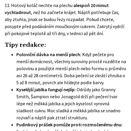
11.
Hotový koláč nechte na plechu
alespoň 20 minut
vychladnout
, než ho začnete krájet. Náplň potřebuje čas,
aby ztuhla, jinak se budou řezy rozpadat. Pokud chcete,
posypte před podáváním moučkovým cukrem. Zakrytý vydrží
při pokojové teplotě až tři dny, v lednici až pět dní.
Tipy redakce:
Poloviční dávka na menší plech:
Když pečete pro
menší domácnost, všechny suroviny prostě rozdělte na
polovinu a použijte menší plech nebo formu o průměru
asi 26 až 28 centimetrů. Doba pečení se zkrátí zhruba o
5 až 8 minut, povrch ale hlídejte podle barvy.
Kyselější jablka fungují nejlíp:
Odrůdy jako Granny
Smith, Šampion nebo Jonagold drží při pečení tvar
lépe než měkká jablka a jejich kyselost vyrovná
sladkost cukru. Moc sladká a měkká jablka se snadno
rozvaří a náplň pak ztratí strukturu.
Pudinkový prášek pomůže proti rozmočenému dnu: