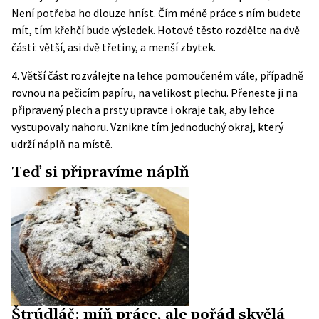
Není potřeba ho dlouze hníst. Čím méně práce s ním budete
mít, tím křehčí bude výsledek. Hotové těsto rozdělte na dvě
části: větší, asi dvě třetiny, a menší zbytek.
4.
Větší část rozválejte na lehce pomoučeném vále, případně
rovnou na pečicím papíru, na velikost plechu. Přeneste ji na
připravený plech a prsty upravte i okraje tak, aby lehce
vystupovaly nahoru. Vznikne tím jednoduchý okraj, který
udrží náplň na místě.
Teď si připravíme náplň
Štrúdláč: míň práce, ale pořád skvělá