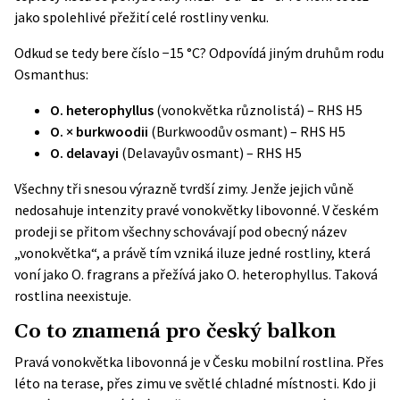
jako spolehlivé přežití celé rostliny venku.
Odkud se tedy bere číslo −15 °C? Odpovídá jiným druhům rodu
Osmanthus:
O. heterophyllus
(vonokvětka různolistá) – RHS H5
O. × burkwoodii
(Burkwoodův osmant) – RHS H5
O. delavayi
(Delavayův osmant) – RHS H5
Všechny tři snesou výrazně tvrdší zimy. Jenže jejich vůně
nedosahuje intenzity pravé vonokvětky libovonné. V českém
prodeji se přitom všechny schovávají pod obecný název
„vonokvětka“, a právě tím vzniká iluze jedné rostliny, která
voní jako O. fragrans a přežívá jako O. heterophyllus. Taková
rostlina neexistuje.
Co to znamená pro český balkon
Pravá vonokvětka libovonná je v Česku mobilní rostlina. Přes
léto na terase, přes zimu ve světlé chladné místnosti. Kdo ji