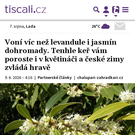
26°C
7. srpna
,
Lada
Voní víc než levandule i jasmín
dohromady. Tenhle keř vám
poroste i v květináči a české zimy
zvládá hravě
9. 6. 2026 – 4:16
|
Partnerské články
|
chalupari-zahradkari.cz