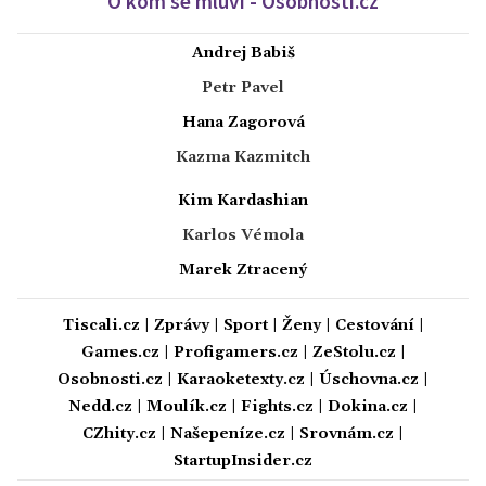
O kom se mluví - Osobnosti.cz
Andrej Babiš
Petr Pavel
Hana Zagorová
Kazma Kazmitch
Kim Kardashian
Karlos Vémola
Marek Ztracený
Tiscali.cz
|
Zprávy
|
Sport
|
Ženy
|
Cestování
|
Games.cz
|
Profigamers.cz
|
ZeStolu.cz
|
Osobnosti.cz
|
Karaoketexty.cz
|
Úschovna.cz
|
Nedd.cz
|
Moulík.cz
|
Fights.cz
|
Dokina.cz
|
CZhity.cz
|
Našepeníze.cz
|
Srovnám.cz
|
StartupInsider.cz