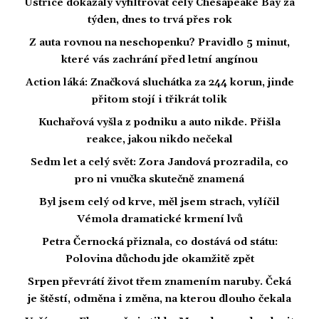
Ústřice dokázaly vyfiltrovat celý Chesapeake Bay za
týden, dnes to trvá přes rok
Z auta rovnou na neschopenku? Pravidlo 5 minut,
které vás zachrání před letní angínou
Action láká: Značková sluchátka za 244 korun, jinde
přitom stojí i třikrát tolik
Kuchařová vyšla z podniku a auto nikde. Přišla
reakce, jakou nikdo nečekal
Sedm let a celý svět: Zora Jandová prozradila, co
pro ni vnučka skutečně znamená
Byl jsem celý od krve, měl jsem strach, vylíčil
Vémola dramatické krmení lvů
Petra Černocká přiznala, co dostává od státu:
Polovina důchodu jde okamžitě zpět
Srpen převrátí život třem znamením naruby. Čeká
je štěstí, odměna i změna, na kterou dlouho čekala