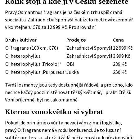
Kolik stojí a kde ji v Česku seženete
Pravý Osmanthus fragrans je na českém trhu spíš drahá
specialita. Zahradnictví Spomyšl nabízelo metrový exemplář
v kontejneru C70 za 12 999 Kč. Pro srovnání:
Druh / kultivar
Prodejce
Cena
O. fragrans (100 cm, C70)
Zahradnictví Spomyšl
12 999 Kč
O. heterophyllus
Zahradnictví Spomyšl
3 999 Kč
O. heterophyllus ‚Tricolor‘
OBI
289 Kč
O. heterophyllus ‚Purpureus‘
Jukka
250 Kč
Tvrdší osmanty jsou tedy dostupnější řádově, a pro toho, kdo
nechce každý podzim stěhovat těžký květináč, i praktičtější.
Voní příjemně, byť ne tak omamně.
Kterou vonokvětku si vybrat
Pokud jde primárně o vůni a nevadí vám zimní logistika,
pravý O. fragrans nemá v rodu konkurenci. Je to luxusní
solitér pro terasu, který si žádá péči a prostor k přezimování.