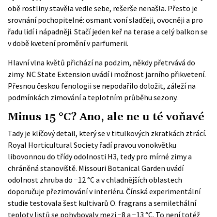
obě rostliny stavěla vedle sebe, rešerše nenašla. Přesto je
srovnání pochopitelné: osmant voní sladčeji, ovocněji a pro
řadu lidí i nápadněji. Stačí jeden keř na terase a celý balkon se
v době kvetení promění v parfumerii.
Hlavní vlna květů přichází na podzim, někdy přetrvává do
zimy.
NC State Extension
uvádí i možnost jarního přikvetení.
Přesnou českou fenologii se nepodařilo doložit, záleží na
podmínkách zimování a teplotním průběhu sezony.
Minus 15 °C? Ano, ale ne u té voňavé
Tady je klíčový detail, který se v titulkových zkratkách ztrácí.
Royal Horticultural Society
řadí pravou vonokvětku
libovonnou do třídy odolnosti H3, tedy pro mírné zimy a
chráněná stanoviště. Missouri Botanical Garden uvádí
odolnost zhruba do −12 °C a v chladnějších oblastech
doporučuje přezimování v interiéru. Čínská experimentální
studie testovala šest kultivarů O. fragrans a semilethální
teploty listů se pohybovaly mezi −8 a −13 °C. To není totéž