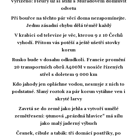
Vyřízeno: Fleury už si stihl s Muradovem domluvit
odvetu
Při bouřce na těchto pár věcí doma nezapomínejte.
Jednu zásadní chybu dělá téměř každý
V krabici od televize je věc, kterou 9 z 10 Čechů
vyhodí. Přitom vás potěší a ještě ušetří stovky
korun
Rusko bude v dosahu odkudkoli. Francie promění
20 transportních obrů A400M v nosiče řízených
střel s doletem 9 000 km
Kdo jahody jen opláchne vodou, nesmyje z nich to
podstatné. Slaný roztok za pár korun vytáhne ven i
skryté larvy
Zavrtá se do země jako jehla a vytvoří umělé
zemětřesení: 9tunová „prázdná hlavice“ má sílu
jako malý jaderný výbuch
Česnek, cibule a tabák: tři domácí postřiky, po