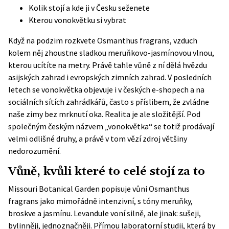
Kolik stojí a kde ji v Česku seženete
Kterou vonokvětku si vybrat
Když na podzim rozkvete Osmanthus fragrans, vzduch
kolem něj zhoustne sladkou meruňkovo-jasmínovou vlnou,
kterou ucítíte na metry. Právě tahle vůně z ní dělá hvězdu
asijských zahrad i evropských zimních zahrad. V posledních
letech se vonokvětka objevuje i v českých e-shopech a na
sociálních sítích zahrádkářů, často s příslibem, že zvládne
naše zimy bez mrknutí oka. Realita je ale složitější. Pod
společným českým názvem „vonokvětka“ se totiž prodávají
velmi odlišné druhy, a právě v tom vězí zdroj většiny
nedorozumění.
Vůně, kvůli které to celé stojí za to
Missouri Botanical Garden popisuje vůni Osmanthus
fragrans jako mimořádně intenzivní, s tóny meruňky,
broskve a jasmínu. Levandule voní silně, ale jinak: sušeji,
bylinněji, jednoznačněji. Přímou laboratorní studii, která by