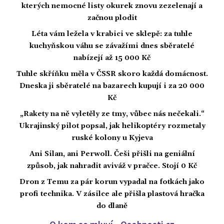
kterých nemocné listy okurek znovu zezelenají a
začnou plodit
Léta vám ležela v krabici ve sklepě: za tuhle
kuchyňskou váhu se závažími dnes sběratelé
nabízejí až 15 000 Kč
Tuhle skříňku měla v ČSSR skoro každá domácnost.
Dneska ji sběratelé na bazarech kupují i za 20 000
Kč
„Rakety na ně vyletěly ze tmy, vůbec nás nečekali.“
Ukrajinský pilot popsal, jak helikoptéry rozmetaly
ruské kolony u Kyjeva
Ani Silan, ani Perwoll. Češi přišli na geniální
způsob, jak nahradit aviváž v pračce. Stojí 0 Kč
Dron z Temu za pár korun vypadal na fotkách jako
profi technika. V zásilce ale přišla plastová hračka
do dlaně