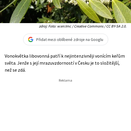
zdroj: Foto: w:en:Imc / Creative Commons / CC BY-SA 2.0.
Přidat mezi oblíbené zdroje na Googlu
Vonokvětka libovonná patří k nejintenzivněji vonícím keřům
světa. Jenže s její mrazuvzdorností v Česku je to složitější,
než se zdá.