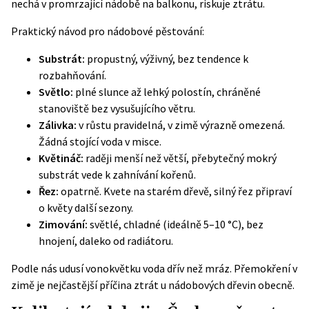
nechá v promrzající nádobě na balkonu, riskuje ztrátu.
Praktický návod pro nádobové pěstování:
Substrát:
propustný, výživný, bez tendence k
rozbahňování.
Světlo:
plné slunce až lehký polostín, chráněné
stanoviště bez vysušujícího větru.
Zálivka:
v růstu pravidelná, v zimě výrazně omezená.
Žádná stojící voda v misce.
Květináč:
raději menší než větší, přebytečný mokrý
substrát vede k zahnívání kořenů.
Řez:
opatrně. Kvete na starém dřevě, silný řez připraví
o květy další sezony.
Zimování:
světlé, chladné (ideálně 5–10 °C), bez
hnojení, daleko od radiátoru.
Podle nás udusí vonokvětku voda dřív než mráz. Přemokření v
zimě je nejčastější příčina ztrát u nádobových dřevin obecně.