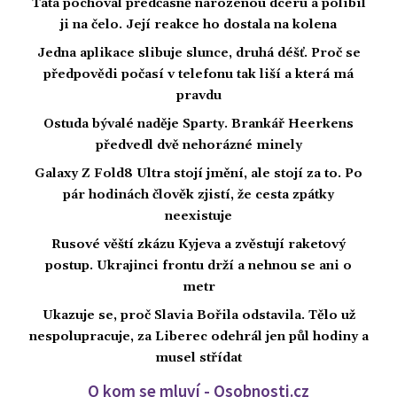
Táta pochoval předčasně narozenou dceru a políbil
ji na čelo. Její reakce ho dostala na kolena
Jedna aplikace slibuje slunce, druhá déšť. Proč se
předpovědi počasí v telefonu tak liší a která má
pravdu
Ostuda bývalé naděje Sparty. Brankář Heerkens
předvedl dvě nehorázné minely
Galaxy Z Fold8 Ultra stojí jmění, ale stojí za to. Po
pár hodinách člověk zjistí, že cesta zpátky
neexistuje
Rusové věští zkázu Kyjeva a zvěstují raketový
postup. Ukrajinci frontu drží a nehnou se ani o
metr
Ukazuje se, proč Slavia Bořila odstavila. Tělo už
nespolupracuje, za Liberec odehrál jen půl hodiny a
musel střídat
O kom se mluví - Osobnosti.cz