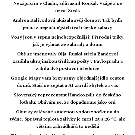
Nezápasím v Clashi, zdůraznil Roušal. Vzápětí se
ozval Sivák
Andrea Kalivodová ukázala svůj domov: Tak bydlí
jedna z nejznámějších tváří české zábavy
Vosy jsou v srpnu nejnebezpečnější: Přírodní triky,
jak je vyhnat ze zahrady a domu
Obě se jmenovaly Olja. Ruská střela Banderol
zasáhla ukrajinskou třídírnu pošty v Pavlogradu a
zabila dvě poštovní úřednice
Google Mapy vám brzy samy objednají jídlo cestou
domů. Stačí se zeptat a AI zařídí zbytek za vás
Slovenský reprezentant Hancko pálí do českého
fotbalu: Obávám se, že dopadneme jako oni
Okurky zalévané studenou vodou zhořknou do
týdne. Správná teplota zálivky je mezi 25 a 28 °C, ale
většina zahrádkářů to nedělá