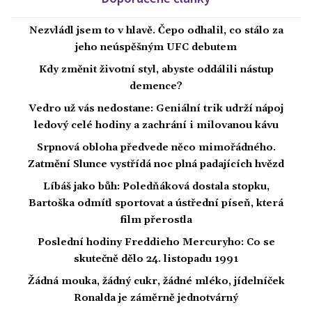
Nezvládl jsem to v hlavě. Čepo odhalil, co stálo za
jeho neúspěšným UFC debutem
Kdy změnit životní styl, abyste oddálili nástup
demence?
Vedro už vás nedostane: Geniální trik udrží nápoj
ledový celé hodiny a zachrání i milovanou kávu
Srpnová obloha předvede něco mimořádného.
Zatmění Slunce vystřídá noc plná padajících hvězd
Líbáš jako bůh: Poledňáková dostala stopku,
Bartoška odmítl sportovat a ústřední píseň, která
film přerostla
Poslední hodiny Freddieho Mercuryho: Co se
skutečně dělo 24. listopadu 1991
Žádná mouka, žádný cukr, žádné mléko, jídelníček
Ronalda je záměrně jednotvárný