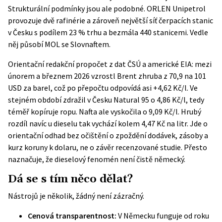
Strukturální podmínky jsou ale podobné. ORLEN Unipetrol
provozuje dvě rafinérie a zároveň největší síť čerpacích stanic
v Česku s podílem 23 % trhu a bezmála 440 stanicemi. Vedle
něj působí MOL se Slovnaftem.
Orientační redakční propočet z dat ČSÚ a americké EIA: mezi
únorem a březnem 2026 vzrostl Brent zhruba z 70,9 na 101
USD za barel, což po přepočtu odpovídá asi +4,62 Kč/l. Ve
stejném období zdražil v Česku Natural 95 o 4,86 Kč/l, tedy
téměř kopíruje ropu. Nafta ale vyskočila o 9,09 Kč/l. Hrubý
rozdíl navíc u dieselu tak vychází kolem 4,47 Kč na litr. Jde o
orientační odhad bez očištění o zpoždění dodávek, zásoby a
kurz koruny k dolaru, ne o závěr recenzované studie. Přesto
naznačuje, že dieselový fenomén není čistě německý.
Dá se s tím něco dělat?
Nástrojů je několik, žádný není zázračný.
Cenová transparentnost:
V Německu funguje od roku