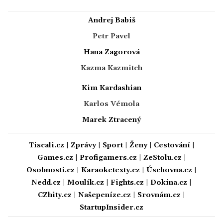
Andrej Babiš
Petr Pavel
Hana Zagorová
Kazma Kazmitch
Kim Kardashian
Karlos Vémola
Marek Ztracený
Tiscali.cz
|
Zprávy
|
Sport
|
Ženy
|
Cestování
|
Games.cz
|
Profigamers.cz
|
ZeStolu.cz
|
Osobnosti.cz
|
Karaoketexty.cz
|
Úschovna.cz
|
Nedd.cz
|
Moulík.cz
|
Fights.cz
|
Dokina.cz
|
CZhity.cz
|
Našepeníze.cz
|
Srovnám.cz
|
StartupInsider.cz