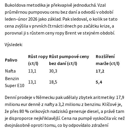
Bukoldova metodika je překvapivě jednoduchá. Vzal
průměrnou pumpovou cenu bez daní a odvodů v období
leden–únor 2026 jako základ. Pak sledoval, o kolik se tato
cena zvýšila v prvních čtrnácti dnech po začátku krize, a
porovnal ji s růstem ceny ropy Brent ve stejném období.
Výsledek:
Růst ropy
Růst pumpové ceny
Rozšíření
Palivo
(ct/l)
bez daní (ct/l)
marže (ct/l)
Nafta
13,1
30,3
17,2
Benzin
13,1
18,5
5,4
Super E10
Denní prodeje v Německu pak udělaly zbytek aritmetiky: 17,9
milionu eur denně z nafty a 3,2 milionu z benzinu. Klíčové je,
že přes 80 % celkových nadzisků generuje diesel, a právě tam
je disproporce nejkřiklavější. Cena na pumpě vyskočila víc než
dvojnásobně oproti tomu, co by odpovídalo zdražení