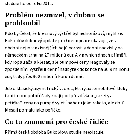
sleduje ho od roku 2011.
Problém nezmizel, v dubnu se
prohloubil
Kdo by čekal, že březnový výstřel byl jednorázový, mýlil se.
Bukoldův dubnový update pro Greenpeace ukazuje, že v
období nejintenzivnějších bojů narostly denní nadzisky na
německém trhu na 27 milionů eur. A v prvních dnech příměří,
kdy ropa začala klesat, ale pumpové ceny reagovaly se
zpožděním, vystřelil denní nadbytek dokonce na 36,9 milionu
eur, tedy přes 900 milionů korun denně.
Jde o klasický asymetrický vzorec, který automobilové kluby
i antimonopolní úřady znají pod přezdívkou „rakety a
peříčka“: ceny na pumpě vyletí nahoru jako raketa, ale dolů
klesají pomalu jako peříčko.
Co to znamená pro české řidiče
Přímá česká obdoba Bukoldovy studie neexistuje.