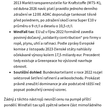
2013 Markttransparenzstelle für Kraftstoffe (MTS-K),
od dubna 2026 navíc platí pravidlo jednoho denního
zdražení ve 12:00. ADAC doporučuje tankovat těsně
před polednem, po zdražení skočí cena Super E10 v
průměru o 9 ct/l a dieselu o 10,5 ct/l.
Windfall tax:
EU už v říjnu 2022
formálně zavedla
povinný dočasný „solidarity contribution“ pro firmy v
ropě, plynu, uhlí a rafinaci. Podle zprávy Evropské
komise z listopadu 2023 členské státy nahlásily
očekávané výnosy kolem 17,5 miliardy eur. Precedent
tedy existuje a Greenpeace ho výslovně navrhuje
obnovit.
Soutěžní dohled:
Bundeskartellamt v roce 2022 rozjel
sektorové šetření rafinerií a velkoobchodu. Prokázat
právně zneužití dominance je ale podstatně těžší než
popsat podezřelý cenový vzorec.
Žádný z těchto nástrojů nesníží cenu na pumpě příští
pondělí. Windfall tax spíš zpětně sebere část mimořádného