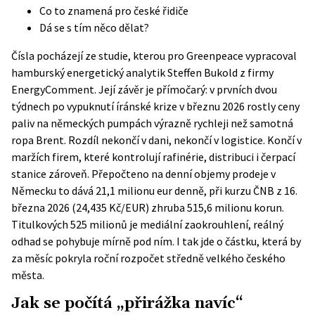
Co to znamená pro české řidiče
Dá se s tím něco dělat?
Čísla pocházejí ze studie, kterou pro Greenpeace vypracoval
hamburský energetický analytik Steffen Bukold z firmy
EnergyComment. Její závěr je přímočarý: v prvních dvou
týdnech po vypuknutí íránské krize v březnu 2026 rostly ceny
paliv na německých pumpách výrazně rychleji než samotná
ropa Brent. Rozdíl nekončí v dani, nekončí v logistice. Končí v
maržích firem, které kontrolují rafinérie, distribuci i čerpací
stanice zároveň. Přepočteno na denní objemy prodeje v
Německu to dává 21,1 milionu eur denně, při kurzu ČNB z 16.
března 2026 (24,435 Kč/EUR) zhruba 515,6 milionu korun.
Titulkových 525 milionů je mediální zaokrouhlení, reálný
odhad se pohybuje mírně pod ním. I tak jde o částku, která by
za měsíc pokryla roční rozpočet středně velkého českého
města.
Jak se počítá „přirážka navíc“