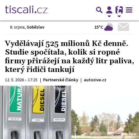
15°C
8. srpna
,
Soběslav
Vydělávají 525 milionů Kč denně.
Studie spočítala, kolik si ropné
firmy přirážejí na každý litr paliva,
který řidiči tankují
12. 5. 2026 – 17:25
|
Partnerské články
|
autozive.cz