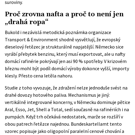
suroviny.
Proč zrovna nafta a proč to není jen
„drahá ropa“
Bukold i nezávislá
metodická poznámka organizace
Transport & Environment
shodně vysvětlují, že evropský
dieselový řetězec je strukturálně napjatější. Německo sice
vyrábí přebytek benzinu, který musí exportovat, ale u nafty
domácí rafinérie pokrývají jen asi 90 % spotřeby. V krizovém
březnu mohl být podíl domácí výroby dokonce vyšší, importy
klesly. Přesto cena letěla nahoru.
Studie z toho vyvozuje, že zdražení nelze jednoduše svést na
drahé dovozy hotového paliva. Mechanismus je jiný:
vertikálně integrované koncerny, v Německu dominuje pětice
Aral, Esso, Jet, Shell a Total, sedí současně na rafinériích i na
pumpách. Když trh očekává nedostatek, marže se rozšíří v
obou patrech řetězce najednou.
Bundeskartellamt
tento
vzorec popisuje jako oligopolní paralelní cenové chování a