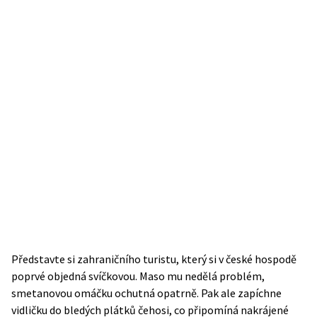
Představte si zahraničního turistu, který si v české hospodě
poprvé objedná svíčkovou. Maso mu nedělá problém,
smetanovou omáčku ochutná opatrně. Pak ale zapíchne
vidličku do bledých plátků čehosi, co připomíná nakrájené