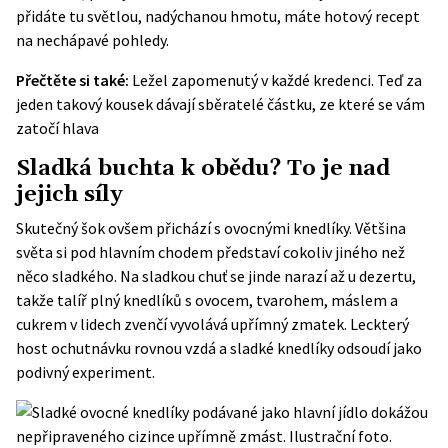
přidáte tu světlou, nadýchanou hmotu, máte hotový recept
na nechápavé pohledy.
Přečtěte si také:
Ležel zapomenutý v každé kredenci. Teď za
jeden takový kousek dávají sběratelé částku, ze které se vám
zatočí hlava
Sladká buchta k obědu? To je nad
jejich síly
Skutečný šok ovšem přichází s ovocnými knedlíky. Většina
světa si pod hlavním chodem představí cokoliv jiného než
něco sladkého. Na sladkou chuť se jinde narazí až u dezertu,
takže talíř plný knedlíků s ovocem, tvarohem, máslem a
cukrem v lidech zvenčí vyvolává upřímný zmatek. Leckterý
host ochutnávku rovnou vzdá a sladké knedlíky odsoudí jako
podivný experiment.