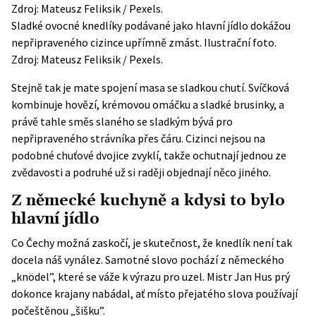
Sladké ovocné knedlíky podávané jako hlavní jídlo dokážou
nepřipraveného cizince upřímně zmást. Ilustrační foto.
Zdroj: Mateusz Feliksik / Pexels.
Stejně tak je mate spojení masa se sladkou chutí. Svíčková
kombinuje hovězí, krémovou omáčku a sladké brusinky, a
právě tahle směs slaného se sladkým bývá pro
nepřipraveného strávníka přes čáru. Cizinci nejsou na
podobné chuťové dvojice zvyklí, takže ochutnají jednou ze
zvědavosti a podruhé už si raději objednají něco jiného.
Z německé kuchyně a kdysi to bylo
hlavní jídlo
Co Čechy možná zaskočí, je skutečnost, že knedlík není tak
docela náš vynález. Samotné slovo pochází z německého
„knödel”, které se váže k výrazu pro uzel. Mistr Jan Hus prý
dokonce krajany nabádal, ať místo přejatého slova používají
počeštěnou „šišku”.