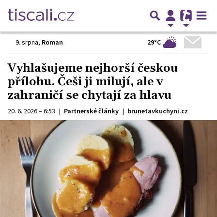
29°C
9. srpna
,
Roman
Vyhlašujeme nejhorší českou
přílohu. Češi ji milují, ale v
zahraničí se chytají za hlavu
20. 6. 2026 – 6:53
|
Partnerské články
|
brunetavkuchyni.cz