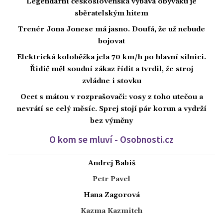
Legendární československá výbava obýváku je
sběratelským hitem
Trenér Jona Jonese má jasno. Doufá, že už nebude
bojovat
Elektrická koloběžka jela 70 km/h po hlavní silnici.
Řidič měl soudní zákaz řídit a tvrdil, že stroj
zvládne i stovku
Ocet s mátou v rozprašovači: vosy z toho utečou a
nevrátí se celý měsíc. Sprej stojí pár korun a vydrží
bez výměny
O kom se mluví - Osobnosti.cz
Andrej Babiš
Petr Pavel
Hana Zagorová
Kazma Kazmitch