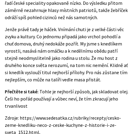
řadí české speciality opakovaně nízko. Do výsledku přitom
záměrně nezahrnuje hlasy místních patriotů, takže žebříček
odráží spíš pohled cizinců než nás samotných.
Jenže právě tady je háček. Vnímání chuti je z velké části věc
zvyku a kultury. Co jednomu připadá jako vrchol pohodlí a
chuť domova, druhý nedokáže pozřít. My jsme s knedlíkem
vyrostli, nasává nám omáčku a k nedělnímu obědu patří
stejně neodmyslitelně jako rodina u stolu. Že mu host z
druhého konce světa nerozumí, na tom nic nemění. Klidně ať
si knedlík vyslouží titul nejhorší přílohy. Pro nás zůstane tím
nejlepším, co může na talíři vedle masa přistát.
Přečtěte si také:
Tohle je nejhorší způsob, jak skladovat olej.
Češi ho pořád používají a vůbec neví, že tím zkracují jeho
trvanlivost
Zdroje: https://www.sedesatka.cz/rubriky/recepty/cesko-
zeme-knedliku-neco-z-ceske-kuchyne-z-historie-i-ze-
sveta_1512.html,