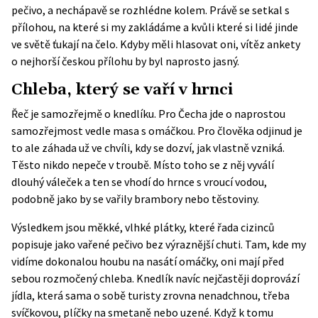
pečivo, a nechápavě se rozhlédne kolem. Právě se setkal s
přílohou, na které si my zakládáme a kvůli které si lidé jinde
ve světě ťukají na čelo. Kdyby měli hlasovat oni, vítěz ankety
o nejhorší českou přílohu by byl naprosto jasný.
Chleba, který se vaří v hrnci
Řeč je samozřejmě o knedlíku. Pro Čecha jde o naprostou
samozřejmost vedle masa s omáčkou. Pro člověka odjinud je
to ale záhada už ve chvíli, kdy se dozví, jak vlastně vzniká.
Těsto nikdo nepeče v troubě. Místo toho se z něj vyválí
dlouhý váleček a ten se vhodí do hrnce s vroucí vodou,
podobně jako by se vařily brambory nebo těstoviny.
Výsledkem jsou měkké, vlhké plátky, které řada cizinců
popisuje jako vařené pečivo bez výraznější chuti. Tam, kde my
vidíme dokonalou houbu na nasátí omáčky, oni mají před
sebou rozmočený chleba. Knedlík navíc nejčastěji doprovází
jídla, která sama o sobě turisty zrovna nenadchnou, třeba
svíčkovou, plíčky na smetaně nebo uzené. Když k tomu