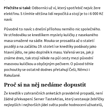
Přečtěte si také:
Odborníci už ví, který spotřebič nejvíc žere
elektřinu. S tímhle většina lidí nepočítá a stojí je to i 6 000 Kč
navíc
Původně to navíc s dnešní přílohou nemělo nic společného.
Ve středověku se knedlíkem myslely kuličky z nasekaného
masa smažené na sádle. Mouka se prosadila až o staletí
později a na začátku 19. století se knedlíky podávaly jako
hlavní jídlo, ne jako doplněk k masu. Vařená verze, jak ji
známe dnes, tak stojí někde na půl cesty mezi původní
masovou kuličkou a obyčejným pečivem. O původ téhle
pochoutky se ostatně dodnes přetahují Češi, Němci i
Rakušané.
Proč si na něj nedáme dopustit
Že knedlík v zahraničních anketách pravidelně propadá, není
žádné překvapení. Server TasteAtlas, který sestavuje žebříčky
nejlepších i nejhorších jídel světa podle hodnocení uživatelů,