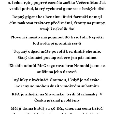
2. ledna 1965 poprvé zazněla znělka Večerníčku: Jak
vznikl pořad, který vychoval generace českých dětí
Ropný gigant bez benzinu: Ruští farmáři nemají
čím tankovat traktory před žněmi, fronty na pumpy
trvají i několik dní
Plovoucí město má pojmout 80 tisíc lidí. Největší
loď světa připomíná sci-fi
Ucpaný odpad může povolit bez drahé chemie.
Starý domácí postup zabere jen pár minut
Khabib odmítl McGregorovu hru: Nemohl jsem se
snížit na jeho úroveň
Bylinky v květináči žloutnou, i když je zaléváte.
Kořeny se mohou dusit v mokrém substrátu
RFA je silnější na Slovensku, tvrdí Marhanský. V
Česku přiznal problémy
Měl ji doma každý za 40 Kčs, dnes má cenu tisíců: