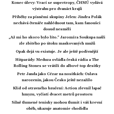
Konec úlevy: Vrací se supertropy, ČHMÚ vydává
výstrahu pro dvanáct krajů
Příběhy za písněmi skupiny Jelen: Jindra Polák
nechává čtenáře nahlédnout tam, kam fanoušci
dosud nesměli
„Až mi ho skoro bylo líto." Jaromíra Soukupa našli
zle zbitého po útoku maskovaných mužů
Opak dejá vu existuje. Je ale ještě podivnější
Hitparády: Meduza ovládla česká rádia a The
Rolling Stones se vrátili do albové top desítky
Petr Janda jako Cézar na nosítkách: Oslava
narozenin, jakou Česko ještě nezažilo
Klid od otravného bzučení: Action zlevnil lapač
hmyzu, vyčistí dvacet metrů prostoru
Silně tlumené tenisky mohou tlumit i váš krevní
oběh, ukazuje anatomie chodidla