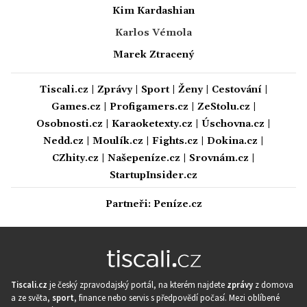
Kim Kardashian
Karlos Vémola
Marek Ztracený
Tiscali.cz
|
Zprávy
|
Sport
|
Ženy
|
Cestování
|
Games.cz
|
Profigamers.cz
|
ZeStolu.cz
|
Osobnosti.cz
|
Karaoketexty.cz
|
Úschovna.cz
|
Nedd.cz
|
Moulík.cz
|
Fights.cz
|
Dokina.cz
|
CZhity.cz
|
Našepeníze.cz
|
Srovnám.cz
|
StartupInsider.cz
Partneři:
Peníze.cz
Tiscali.cz
je český zpravodajský portál, na kterém najdete
zprávy
z domova
a ze světa,
sport
, finance nebo servis s předpovědí počasí. Mezi oblíbené