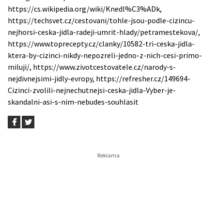
https://cs.wikipedia.org/wiki/Knedl%C3%ADk,
https://techsvet.cz/cestovani/tohle-jsou-podle-cizincu-
nejhorsi-ceska-jidla-radeji-umrit-hlady/petramestekova/,
https://www.toprecepty.cz/clanky/10582-tri-ceska-jidla-
ktera-by-cizinci-nikdy-nepozreli-jedno-z-nich-cesi-primo-
miluji/, https://www.zivotcestovatele.cz/narody-s-
nejdivnejsimi-jidly-evropy, https://refresher.cz/149694-
Cizinci-zvolili-nejnechutnejsi-ceska-jidla-Vyber-je-
skandalni-asi-s-nim-nebudes-souhlasit