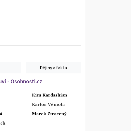
Dějiny a fakta
ví - Osobnosti.cz
Kim Kardashian
Karlos Vémola
á
Marek Ztracený
tch