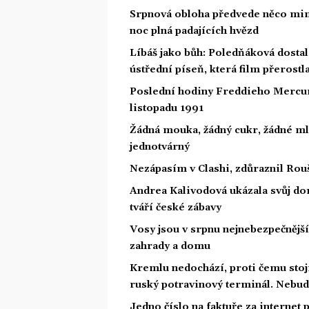
Srpnová obloha předvede něco mim
noc plná padajících hvězd
Líbáš jako bůh: Poledňáková dostal
ústřední píseň, která film přerostl
Poslední hodiny Freddieho Mercury
listopadu 1991
Žádná mouka, žádný cukr, žádné ml
jednotvárný
Nezápasím v Clashi, zdůraznil Rouš
Andrea Kalivodová ukázala svůj do
tváří české zábavy
Vosy jsou v srpnu nejnebezpečnější: 
zahrady a domu
Kremlu nedochází, proti čemu stojí.
ruský potravinový terminál. Nebud
Jedno číslo na faktuře za internet p