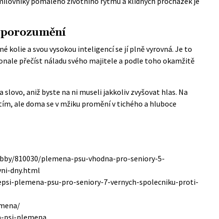
milovníky pomalého životního rytmu a klidných procházek je
e porozumění
 kolie a svou vysokou inteligencí se jí plně vyrovná. Je to
onale přečíst náladu svého majitele a podle toho okamžitě
 slovo, aniž byste na ni museli jakkoliv zvyšovat hlas. Na
stím, ale doma se v mžiku promění v tichého a hluboce
hobby/810030/plemena-psu-vhodna-pro-seniory-5-
vni-dny.html
epsi-plemena-psu-pro-seniory-7-vernych-spolecniku-proti-
emena/
na-psi-plemena