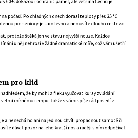
ory 60+: dokážou i ochránit paměť, ale většina Čechů je
r na počasí. Po chladných dnech dorazí teploty přes 35 °C
lenou pro seniory: je tam levno a nemusíte dlouho cestovat
, protože štěká jen ve stavu nejvyšší nouze. Každou
línání u něj nehrozí v žádné dramatické míře, což vám ušetří
em pro klid
nadhledem, že by mohl z fleku vyučovat kurzy zvládání
k velmi mírnému tempu, takže s vámi spíše rád posedí v
e a nenechá ho ani na jedinou chvíli propadnout samotě či
síte dávat pozor na jeho kratší nos a raději s ním odpočívat