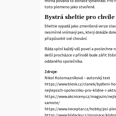
mírná povaha to bohatě vynahradí. Pro 
toto plemeno jako stvořené.
Bystrá sheltie pro chvíl
Sheltie vypadá jako zmenšená verze slavné
nesmírně vnímavý pes, který dokáže dok
přizpůsobit své chování.
Ráda splní každý váš povel a poslechne na
delší procházce v přírodě bude zářit ště
oddaného společníka.
Zdroje:
Nikol Kolomazníková – autorský text
https://www.blesk.cz/clanek/bydleni-
nejlepsich-spolecniku-pro-klidne-i-akti
https://www.akcniceny.cz/magazin/nejl
samote/
https://www.ireceptar.cz/hobby/psi-pl
https://www.hlidacky.cz/inspirace/klid