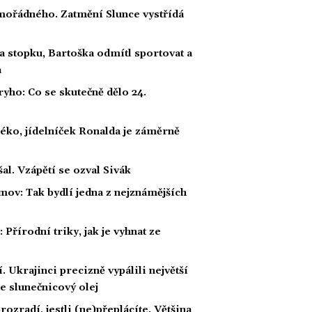
ořádného. Zatmění Slunce vystřídá
a stopku, Bartoška odmítl sportovat a
a
ho: Co se skutečně dělo 24.
éko, jídelníček Ronalda je záměrně
al. Vzápětí se ozval Sivák
mov: Tak bydlí jedna z nejznámějších
Přírodní triky, jak je vyhnat ze
 Ukrajinci precizně vypálili největší
e slunečnicový olej
rozradí, jestli (ne)přeplácíte. Většina