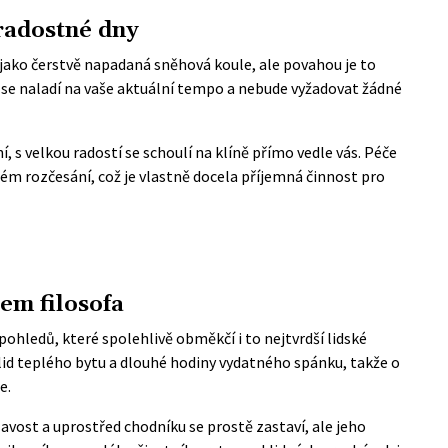
radostné dny
 jako čerstvě napadaná sněhová koule, ale povahou je to
 se naladí na vaše aktuální tempo a nebude vyžadovat žádné
 s velkou radostí se schoulí na klíně přímo vedle vás. Péče
sném rozčesání, což je vlastně docela příjemná činnost pro
em filosofa
hledů, které spolehlivě obměkčí i to nejtvrdší lidské
lid teplého bytu a dlouhé hodiny vydatného spánku, takže o
e.
avost a uprostřed chodníku se prostě zastaví, ale jeho