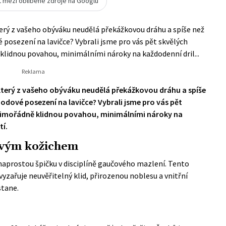
t mezi oblíbené zdroje na Googlu
erý z vašeho obýváku neudělá překážkovou dráhu a spíše než
osezení na lavičce? Vybrali jsme pro vás pět skvělých
klidnou povahou, minimálními nároky na každodenní dril...
terý z vašeho obýváku neudělá překážkovou dráhu a spíše
dové posezení na lavičce? Vybrali jsme pro vás pět
 mimořádně klidnou povahou, minimálními nároky na
tí.
šovým kožichem
 naprostou špičku v disciplíně gaučového mazlení. Tento
vyzařuje neuvěřitelný klid, přirozenou noblesu a vnitřní
stane.