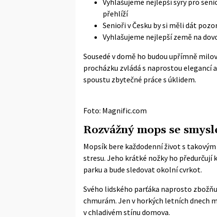
Vyhlašujeme nejlepší sýry pro seni
přehlíží
Senioři v Česku by si měli dát pozo
Vyhlašujeme nejlepší země na dovo
Sousedé v domě ho budou upřímně milovat
procházku zvládá s naprostou elegancí a 
spoustu zbytečné práce s úklidem.
Foto: Magnific.com
Rozvážný mops se smysl
Mopsík bere každodenní život s takovým 
stresu. Jeho krátké nožky ho předurčují 
parku a bude sledovat okolní cvrkot.
Svého lidského parťáka naprosto zbožňuj
chmurám. Jen v horkých letních dnech mu
v chladivém stínu domova.