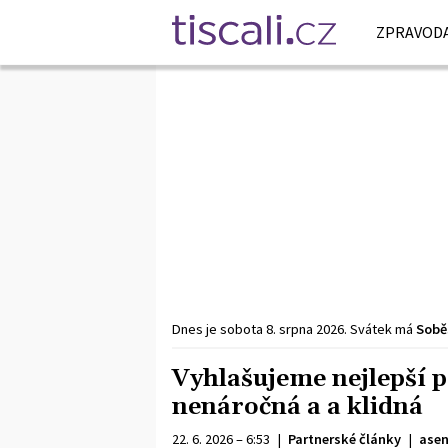
ZPRAVODA
Dnes je
sobota
8. srpna
2026
.
Svátek má
Sobě
Vyhlašujeme nejlepší p
nenáročná a a klidná
22. 6. 2026 – 6:53
|
Partnerské články
|
asen