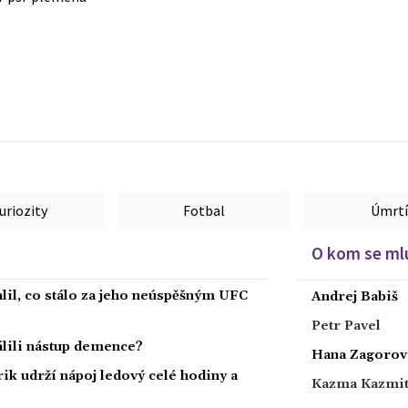
uriozity
Fotbal
Úmrtí
O kom se mlu
alil, co stálo za jeho neúspěšným UFC
Andrej Babiš
Petr Pavel
dálili nástup demence?
Hana Zagorov
rik udrží nápoj ledový celé hodiny a
Kazma Kazmi