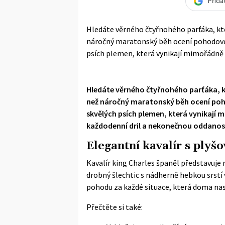
Přida
Hledáte věrného čtyřnohého parťáka, kt
náročný maratonský běh ocení pohodové p
psích plemen, která vynikají mimořádně 
Hledáte věrného čtyřnohého parťáka, k
než náročný maratonský běh ocení poho
skvělých psích plemen, která vynikají
každodenní dril a nekonečnou oddanos
Elegantní kavalír s ply
Kavalír king Charles španěl představuje
drobný šlechtic s nádherně hebkou srstí 
pohodu za každé situace, která doma na
Přečtěte si také: