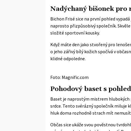
Nadýchaný bišonek pro 
Bichon Frisé sice na první pohled vypadá
naprosto přizpůsobivý společník. Skvěle
složité sportovní kousky.
Když máte den jako stvořený pro lenošení,
o jeho zářivý bílý kožich spočívá v obča
klidné odpoledne.
Foto: Magnific.com
Pohodový baset s pohled
Baset je naprostým mistrem hlubokých po
srdce. Tento svérázný společník miluje k
hluk doma rozhodně strach mít nemusít
Občas sice ukáže svou pověstnou tvrdohl