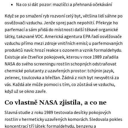
Na co si dát pozor: mazlíčci a přehnaná očekávání
Když se po smažení ryb rozvoní celý byt, většina lidí sáhne po
osvěžovači vzduchu. Jenže sprej pach nepohltí. Překryje ho
parfemací a sám přidá do místnosti další těkavé organické
látky, takzvané VOC. Americká agentura
EPA
řadí osvěžovače
vzduchu přímo mezi zdroje vnitřních emisí; u parfemovaných
produktů navíc hrozí reakce s ozonem a vznik formaldehydu.
Existuje ale čtveřice pokojovek, kterou v roce 1989 zařadila
NASA do svého screeningu rostlin schopných odstraňovat
chemické polutanty z uzavřených prostor: tchýnin jazyk,
zelenec, toulcovka a břečťan. Žádná z nich byt nevyvětrá za
vás. Každá ale může pomoci s tím, co zůstává ve vzduchu,
když už se okno zavře.
Co vlastně NASA zjistila, a co ne
Slavná
studie z roku 1989
testovala desítky pokojových
rostlin v hermeticky uzavřených komorách. Sledovala pokles
koncentrací tří látek: formaldehydu, benzenu a