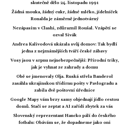
skutečně dělo 24. listopadu 1991
Žádná mouka, žádný cukr, žádné mléko, jídelníček
Ronalda je záměrně jednotvárný
Nezápasím v Clashi, zdůraznil Roušal. Vzápětí se
ozval Sivák
Andrea Kalivodová ukázala svůj domov: Tak bydlí
jedna z nejznámějších tváří české zábavy
Vosy jsou v srpnu nejnebezpečnější: Přírodní triky,
jak je vyhnat ze zahrady a domu
Obě se jmenovaly Olja. Ruská střela Banderol
zasáhla ukrajinskou třídírnu pošty v Pavlogradu a
zabila dvě poštovní úřednice
Google Mapy vám brzy samy objednají jídlo cestou
domů. Stačí se zeptat a AI zařídí zbytek za vás
Slovenský reprezentant Hancko pálí do českého
fotbalu: Obávám se, že dopadneme jako oni