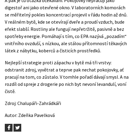
A pak je tu otázka očekávání. Pokojovky nepracují jako
digestoř ani jako otevřené okno. V laboratorních komorách
se měřitelný pokles koncentrací projevil v řádu hodin až dnů.
V reálném bytě, kde se otevírají dveře a proudí vzduch, bude
efekt slabší. Rostliny ale fungují nepřetržitě, pasivně a bez
spotřeby energie. Pomáhají s tím, co EPA nazývá „pozadím“
vnitřního ovzduší, s nízkou, ale stálou přítomností těkavých
látek z nábytku, koberců a čisticích prostředků.
Nejlepší strategie proti zápachu v bytě má tři vrstvy:
odstranit zdroj, vyvětrat a teprve pak nechat pokojovky, ať
pracují na tom, co zůstalo. V tomhle pořadí dávají smysl. A na
rozdíl od spreje z drogerie po nich byt nevoní levandulí, voní
čistě.
Zdroj:
Chalupáři-Zahrádkáři
Autor:
Zdeňka Pavelková