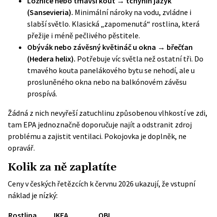
Ložnice nebo tmavší kout → tchýnin jazyk
(Sansevieria).
Minimální nároky na vodu, zvládne i
slabší světlo. Klasická „zapomenutá“ rostlina, která
přežije i méně pečlivého pěstitele.
Obývák nebo závěsný květináč u okna → břečťan
(Hedera helix).
Potřebuje víc světla než ostatní tři. Do
tmavého kouta panelákového bytu se nehodí, ale u
prosluněného okna nebo na balkónovém závěsu
prospívá.
Žádná z nich nevyřeší zatuchlinu způsobenou vlhkostí ve zdi,
tam EPA jednoznačně doporučuje najít a odstranit zdroj
problému a zajistit ventilaci. Pokojovka je doplněk, ne
opravář.
Kolik za ně zaplatíte
Ceny v českých řetězcích k červnu 2026 ukazují, že vstupní
náklad je nízký:
Rostlina
IKEA
OBI