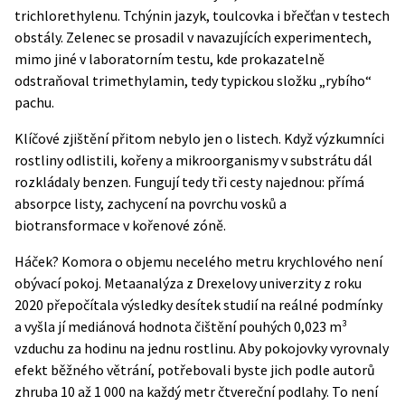
trichlorethylenu. Tchýnin jazyk, toulcovka i břečťan v testech
obstály. Zelenec se prosadil v navazujících experimentech,
mimo jiné v laboratorním testu, kde prokazatelně
odstraňoval trimethylamin, tedy typickou složku „rybího“
pachu.
Klíčové zjištění přitom nebylo jen o listech. Když výzkumníci
rostliny odlistili, kořeny a mikroorganismy v substrátu dál
rozkládaly benzen. Fungují tedy tři cesty najednou: přímá
absorpce listy, zachycení na povrchu vosků a
biotransformace v kořenové zóně.
Háček? Komora o objemu necelého metru krychlového není
obývací pokoj. Metaanalýza z Drexelovy univerzity z roku
2020 přepočítala výsledky desítek studií na reálné podmínky
a vyšla jí mediánová hodnota čištění pouhých 0,023 m³
vzduchu za hodinu na jednu rostlinu. Aby pokojovky vyrovnaly
efekt běžného větrání, potřebovali byste jich podle autorů
zhruba 10 až 1 000 na každý metr čtvereční podlahy. To není