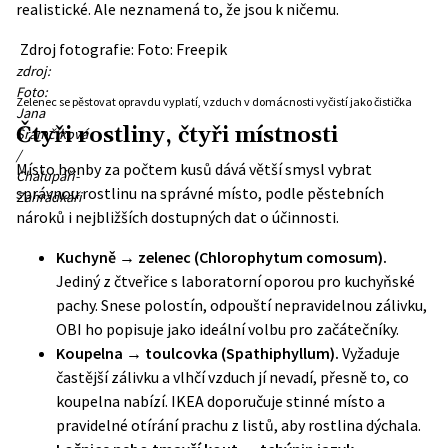
realistické. Ale neznamená to, že jsou k ničemu.
Zdroj fotografie: Foto: Freepik
zdroj:
Foto:
Zelenec se pěstovat opravdu vyplatí, vzduch v domácnosti vyčistí jako čistička
Jana
Čtyři rostliny, čtyři místnosti
Šrámčíková
/
Místo honby za počtem kusů dává větší smysl vybrat
Chalupáři-
správnou rostlinu na správné místo, podle pěstebních
Zahrádkáři
nároků i nejbližších dostupných dat o účinnosti.
Kuchyně → zelenec (Chlorophytum comosum).
Jediný z čtveřice s laboratorní oporou pro kuchyňské
pachy. Snese polostín, odpouští nepravidelnou zálivku,
OBI ho popisuje jako ideální volbu pro začátečníky.
Koupelna → toulcovka (Spathiphyllum).
Vyžaduje
častější zálivku a vlhčí vzduch jí nevadí, přesně to, co
koupelna nabízí. IKEA doporučuje stinné místo a
pravidelné otírání prachu z listů, aby rostlina dýchala.