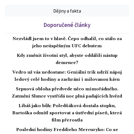
Dějiny a fakta
Doporučené články
Nezvládl jsem to v hlavě. Čepo odhalil, co stálo za
jeho neúspěšným UFC debutem
Kdy změnit životní styl, abyste oddálili nástup
demence?
Vedro už vás nedostane: Geniální trik udrží nápoj
ledový celé hodiny a zachrání i milovanou kávu
Srpnová obloha předvede něco mimořádného.
Zatmění Slunce vystřídá noc plná padajících hvězd
Líbáš jako bůh: Poledňáková dostala stopku,
Bartoška odmítl sportovat a ústřední píseň, která
film přerostla
Poslední hodiny Freddieho Mercuryho: Co se