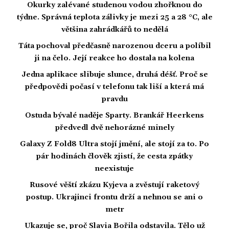
Okurky zalévané studenou vodou zhořknou do
týdne. Správná teplota zálivky je mezi 25 a 28 °C, ale
většina zahrádkářů to nedělá
Táta pochoval předčasně narozenou dceru a políbil
ji na čelo. Její reakce ho dostala na kolena
Jedna aplikace slibuje slunce, druhá déšť. Proč se
předpovědi počasí v telefonu tak liší a která má
pravdu
Ostuda bývalé naděje Sparty. Brankář Heerkens
předvedl dvě nehorázné minely
Galaxy Z Fold8 Ultra stojí jmění, ale stojí za to. Po
pár hodinách člověk zjistí, že cesta zpátky
neexistuje
Rusové věští zkázu Kyjeva a zvěstují raketový
postup. Ukrajinci frontu drží a nehnou se ani o
metr
Ukazuje se, proč Slavia Bořila odstavila. Tělo už