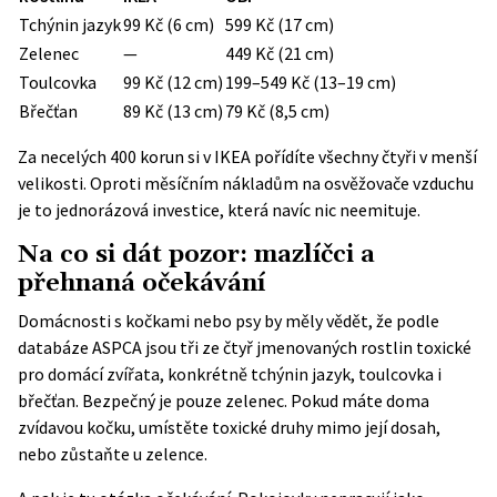
Tchýnin jazyk
99 Kč (6 cm)
599 Kč (17 cm)
Zelenec
—
449 Kč (21 cm)
Toulcovka
99 Kč (12 cm)
199–549 Kč (13–19 cm)
Břečťan
89 Kč (13 cm)
79 Kč (8,5 cm)
Za necelých 400 korun si v IKEA pořídíte všechny čtyři v menší
velikosti. Oproti měsíčním nákladům na osvěžovače vzduchu
je to jednorázová investice, která navíc nic neemituje.
Na co si dát pozor: mazlíčci a
přehnaná očekávání
Domácnosti s kočkami nebo psy by měly vědět, že podle
databáze
ASPCA
jsou tři ze čtyř jmenovaných rostlin toxické
pro domácí zvířata, konkrétně tchýnin jazyk, toulcovka i
břečťan. Bezpečný je pouze zelenec. Pokud máte doma
zvídavou kočku, umístěte toxické druhy mimo její dosah,
nebo zůstaňte u zelence.