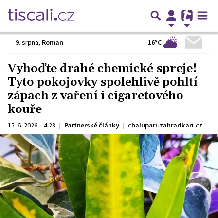
16°C
9. srpna
,
Roman
Vyhoďte drahé chemické spreje!
Tyto pokojovky spolehlivě pohltí
zápach z vaření i cigaretového
kouře
15. 6. 2026 – 4:23
|
Partnerské články
|
chalupari-zahradkari.cz