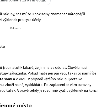
t mezi oblíbené zdroje na Googlu
tší nákupy, což může u pokladny znamenat náročnější
í výklenek pro tyto účely.
sto
jsou natolik lákavé, že jim nelze odolat. Člověk musí
zástupy zákazníků. Pokud máte jen pár věcí, tak si to namíříte
e sami a v klidu
. V případě většího nákupu jdete ke
 zboží na něj vyskládáte. Po zaplacení se vám suroviny
m do tašek. A právě tehdy je rozumné využít výklenek na konci
ajemné místo