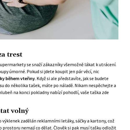
a trest
 supermarkety se snaží zákazníky
všemožně lákat k utrácení
.
py úmorné. Pokud si jdete koupit jen pár věcí, nic
šky během vteřiny
. Když si ale představíte, jak se budete
ásu do několika tašek, máte po náladě. Nikam nespěchejte a
hlubeň na konci pokladny nabízí pohodlí, vaše taška zde
tat volný
to výklenek zadělán reklamními letáky, sáčky a kartony, což
 prostoru nemají co dělat. Člověk si pak musí tašku odložit