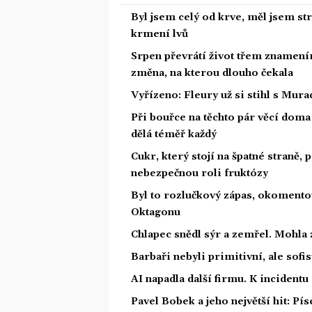
Byl jsem celý od krve, měl jsem st
krmení lvů
Srpen převrátí život třem znamením
změna, na kterou dlouho čekala
Vyřízeno: Fleury už si stihl s Mu
Při bouřce na těchto pár věcí dom
dělá téměř každý
Cukr, který stojí na špatné straně,
nebezpečnou roli fruktózy
Byl to rozlučkový zápas, okoment
Oktagonu
Chlapec snědl sýr a zemřel. Mohla 
Barbaři nebyli primitivní, ale sofis
AI napadla další firmu. K incidentu
Pavel Bobek a jeho největší hit: P