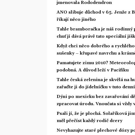
jmenovala Rododendron
ANO slibuje důchod v 65. Jenže z 
říkají něco jiného
Tahle bramboračka je náš rodinný 
chuť jí dává právě tato speciální jíš
Když chci něco dobrého a rychlého 
sušenky – křupavé navrchu a krásně
Pamatujete zimu 2010? Meteorologov
podobná. A důvod leží v Pacifiku
Tahle česká zelenina je skvělá na hu
zařaďte ji do jídelníčku v tuto denn
Dýni po mexicku bez zavařování děl
zpracovat úrodu. Vnoučata si vždy
Psali jí, že je plochá. Solaříková j
měl přečíst každý rodič dcery
Nevyhazujte staré plechové dózy po