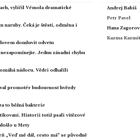
rach, vylíčil Vémola dramatické
Andrej Babiš
Petr Pavel
 naruby. Čeká je štěstí, odměna i
Hana Zagorov
Kazma Kazmi
radovem domluvit odvetu
a nezapomínejte. Jednu zásadní chybu
 pomáhá nádoru. Vědci odhalili
oval promotér budoucnost hvězdy
za to běžná bakterie
tikovaní. Historii totiž psali vítězové
 došlo u Mety
íseň „Veď mě dál, cesto má“ se původně