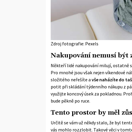
Zdroj fotografie: Pexels
Nakupování nemusí být z
Někteří lidé nakupování milují, ostatně
Pro mnohé jsou však nejen víkendové náku
složitého neřešíte a
vše naházíte do ta
potit při skládání týdenního nákupu z p
využijte koncový úsek za pokladnou. Pro
bude pěkně po ruce.
Tento prostor by měl zůs
Určitě se vám už někdy stalo, že byl ten
vás mohlo rozzlobit. Takové věci v tomto