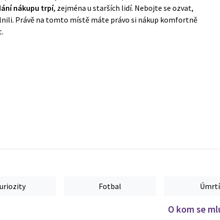
dání nákupu trpí
, zejména u starších lidí. Nebojte se ozvat,
nili. Právě na tomto místě máte právo si nákup komfortně
.
uriozity
Fotbal
Úmrtí
O kom se mlu