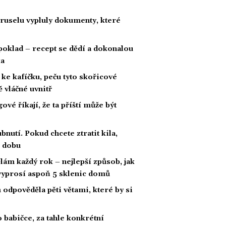
Bruselu vypluly dokumenty, které
poklad – recept se dědí a dokonalou
ka
ke kafíčku, peču tyto skořicové
 vláčné uvnitř
é říkají, že ta příští může být
bnutí. Pokud chcete ztratit kila,
í dobu
ám každý rok – nejlepší způsob, jak
 vyprosí aspoň 5 sklenic domů
im odpověděla pěti větami, které by si
 babičce, za tahle konkrétní