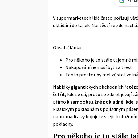
Přida
V supermarketech lidé často pořizují vě
ukládání do tašek. Naštěstí se zde nacház
Obsah článku
Pro někoho je to stále tajemné mí
Nakupování nemusí být za trest
Tento prostor by měl zůstat volný
Nabídky gigantických obchodních řetězců 
šetřit, kde se dá, proto se zde objevují 
přímo
k samoobslužné pokladně, kde jst
klasickým pokladnám s pojízdným pásem a
nahromadí a vy bojujete s jejich uložení
pokladny.
Pro někoho je to stále t