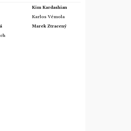
Kim Kardashian
Karlos Vémola
á
Marek Ztracený
tch