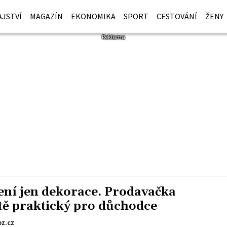
JSTVÍ
MAGAZÍN
EKONOMIKA
SPORT
CESTOVÁNÍ
ŽENY
ení jen dekorace. Prodavačka
áště praktický pro důchodce
z.cz