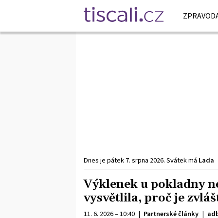
ZPRAVODA
Dnes je
pátek
7. srpna
2026
.
Svátek má
Lada
Výklenek u pokladny n
vysvětlila, proč je zvl
11. 6. 2026 – 10:40
|
Partnerské články
|
adb