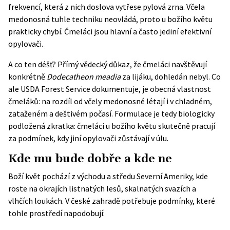
frekvencí, která z nich doslova vytřese pylová zrna. Včela
medonosná tuhle techniku neovládá, proto u božího květu
prakticky chybí. Čmeláci jsou hlavní a často jediní efektivní
opylovači.
A co ten déšť? Přímý vědecký důkaz, že čmeláci navštěvují
konkrétně
Dodecatheon meadia
za lijáku, dohledán nebyl. Co
ale
USDA Forest Service
dokumentuje, je obecná vlastnost
čmeláků: na rozdíl od včely medonosné létají i v chladném,
zataženém a deštivém počasí. Formulace je tedy biologicky
podložená zkratka: čmeláci u božího květu skutečně pracují
za podmínek, kdy jiní opylovači zůstávají v úlu.
Kde mu bude dobře a kde ne
Boží květ pochází z východu a středu Severní Ameriky, kde
roste na okrajích listnatých lesů, skalnatých svazích a
vlhčích loukách. V české zahradě potřebuje podmínky, které
tohle prostředí napodobují: