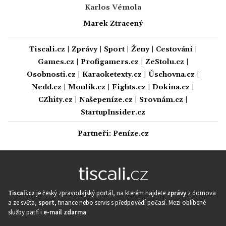
Karlos Vémola
Marek Ztracený
Tiscali.cz
|
Zprávy
|
Sport
|
Ženy
|
Cestování
|
Games.cz
|
Profigamers.cz
|
ZeStolu.cz
|
Osobnosti.cz
|
Karaoketexty.cz
|
Úschovna.cz
|
Nedd.cz
|
Moulík.cz
|
Fights.cz
|
Dokina.cz
|
CZhity.cz
|
Našepeníze.cz
|
Srovnám.cz
|
StartupInsider.cz
Partneři:
Peníze.cz
Tiscali.cz
je český zpravodajský portál, na kterém najdete
zprávy
z domova
a ze světa,
sport
, finance nebo servis s předpovědí počasí. Mezi oblíbené
služby patří i
e-mail zdarma
.