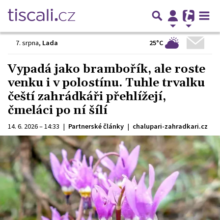
25°C
7. srpna
,
Lada
Vypadá jako brambořík, ale roste
venku i v polostínu. Tuhle trvalku
čeští zahrádkáři přehlížejí,
čmeláci po ní šílí
14. 6. 2026 – 14:33
|
Partnerské články
|
chalupari-zahradkari.cz