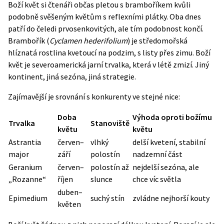
Boží květ si čtenáři občas pletou s bramboříkem kvůli
podobně svěšeným květům s reflexními plátky. Oba dnes
patří do čeledi prvosenkovitých, ale tím podobnost končí.
Brambořík (
Cyclamen hederifolium
) je středomořská
hlíznatá rostlina kvetoucí na podzim, s listy přes zimu. Boží
květ je severoamerická jarní trvalka, která v létě zmizí. Jiný
kontinent, jiná sezóna, jiná strategie.
Zajímavější je srovnání s konkurenty ve stejné nice:
Doba
Výhoda oproti božímu
Trvalka
Stanoviště
květu
květu
Astrantia
červen–
vlhký
delší kvetení, stabilní
major
září
polostín
nadzemní část
Geranium
červen–
polostín až
nejdelší sezóna, ale
„Rozanne“
říjen
slunce
chce víc světla
duben–
Epimedium
suchý stín
zvládne nejhorší kouty
květen