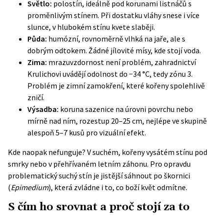
Světlo:
polostín, ideálně pod korunami listnáčů s
proměnlivým stínem. Při dostatku vláhy snese i více
slunce, v hlubokém stínu kvete slaběji.
Půda:
humózní, rovnoměrně vlhká na jaře, ale s
dobrým odtokem. Žádné jílovité mísy, kde stojí voda.
Zima:
mrazuvzdornost není problém, zahradnictví
Krulichovi uvádějí odolnost do −34 °C, tedy zónu 3.
Problém je zimní zamokření, které kořeny spolehlivě
zničí.
Výsadba:
koruna sazenice na úrovni povrchu nebo
mírně nad ním, rozestup 20–25 cm, nejlépe ve skupině
alespoň 5–7 kusů pro vizuální efekt.
Kde naopak nefunguje? V suchém, kořeny vysátém stínu pod
smrky nebo v přehřívaném letním záhonu. Pro opravdu
problematický suchý stín je jistější sáhnout po škornici
(
Epimedium
), která zvládne i to, co boží květ odmítne.
S čím ho srovnat a proč stojí za to