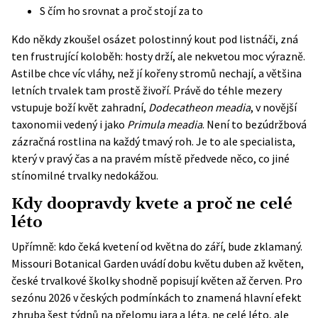
S čím ho srovnat a proč stojí za to
Kdo někdy zkoušel osázet polostinný kout pod listnáči, zná
ten frustrující koloběh: hosty drží, ale nekvetou moc výrazně.
Astilbe chce víc vláhy, než jí kořeny stromů nechají, a většina
letních trvalek tam prostě živoří. Právě do téhle mezery
vstupuje boží květ zahradní,
Dodecatheon meadia
, v novější
taxonomii vedený i jako
Primula meadia
. Není to bezúdržbová
zázračná rostlina na každý tmavý roh. Je to ale specialista,
který v pravý čas a na pravém místě předvede něco, co jiné
stínomilné trvalky nedokážou.
Kdy doopravdy kvete a proč ne celé
léto
Upřímně: kdo čeká kvetení od května do září, bude zklamaný.
Missouri Botanical Garden
uvádí dobu květu duben až květen,
české trvalkové školky shodně popisují květen až červen. Pro
sezónu 2026 v českých podmínkách to znamená hlavní efekt
zhruba šest týdnů na přelomu jara a léta, ne celé léto, ale