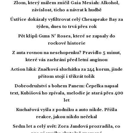
Zlom, který málem zničil Gaia Mesiah: Alkohol,
závislost, ticho a návrat k hudbě
Ústřice dokázaly vyfiltrovat celý Chesapeake Bay za
týden, dnes to trvá přes rok
Pět klipů Guns N‘ Roses, které se zapsaly do
rockové historie
Z auta rovnou na neschopenku? Pravidlo 5 minut,
které vás zachrání před letní angínou
Action láká: Značková sluchátka za 244 korun, jinde
přitom stojí i třikrát tolik
Dobrodružství s bohem Panem: Čepelka napsal
text, Kubišová ho zpívala, melodie je stará přes 400
let
Kuchařová vyšla z podniku a auto nikde. Přišla
reakce, jakou nikdo nečekal
Sedm let a celý svět: Zora Jandová prozradila, co