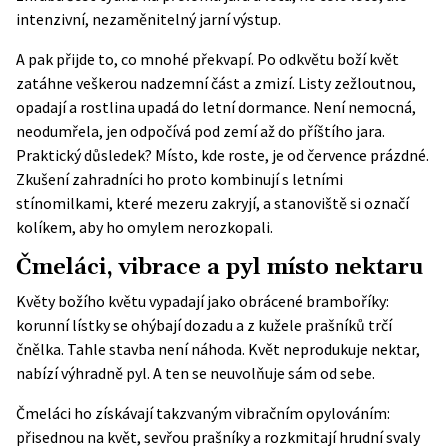
intenzivní, nezaměnitelný jarní výstup.
A pak přijde to, co mnohé překvapí. Po odkvětu boží květ
zatáhne veškerou nadzemní část a zmizí. Listy zežloutnou,
opadají a rostlina upadá do letní dormance. Není nemocná,
neodumřela, jen odpočívá pod zemí až do příštího jara.
Praktický důsledek? Místo, kde roste, je od července prázdné.
Zkušení zahradníci ho proto kombinují s letními
stínomilkami, které mezeru zakryjí, a stanoviště si označí
kolíkem, aby ho omylem nerozkopali.
Čmeláci, vibrace a pyl místo nektaru
Květy božího květu vypadají jako obrácené bramboříky:
korunní lístky se ohýbají dozadu a z kužele prašníků trčí
čnělka. Tahle stavba není náhoda. Květ neprodukuje nektar,
nabízí výhradně pyl. A ten se neuvolňuje sám od sebe.
Čmeláci ho získávají takzvaným vibračním opylováním:
přisednou na květ, sevřou prašníky a rozkmitají hrudní svaly