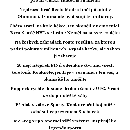
pro ni vnučka skutečně znamená
Nejdražší hráč Realu Madrid měl působit v
Olomouci. Diomande nyní stojí tři miliardy.
Chára srazil na kole běžce, ten skončil v nemocnici.
Bývalý hráč NHL se brání: Neměl na stezce co dělat
Na českých zahradách roste rostlina, za kterou
padají pokuty v milionech. Vypadá hezky, ale zákon
ji zakazuje
20 nejčastějších PINů odemkne čtvrtinu všech
telefonů. Koukněte, jestli je v seznamu i ten váš, a
okamžitě ho změňte
Poppeck rychle dostane druhou šanci v UFC. Vrací
se do polotěžké váhy
Přetlak v záloze Sparty. Konkurenční boj může
odnést i reprezentant Sochůrek
McGregor po operaci věří v návrat. Inspirují ho
legendy sportu