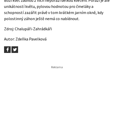
Boží květ žádnou z nich neporazí délkou kvetení. Porazí je ale
unikátností květu, pylovou hodnotou pro čmeláky a
schopností zazářit právě v tom krátkém jarním okně, kdy
polostinný záhon ještě nemá co nabídnout.
Zdroj:
Chalupáři-Zahrádkáři
Autor:
Zdeňka Pavelková