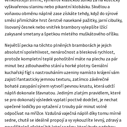
vyškvařenou slaninu nebo pikantní klobásku. Skvělou a
voňavou obměnu náplně zase získáte tehdy, když do sýrové
směsi přimícháte hrst čerstvě nasekané pažitky, jarní cibulky,
lisovaný česnek nebo vnitřek brambory vylepšíte lžící
zakysané smetany a špetkou mletého muškátového oříšku.
Největší pecka na těchto plněných bramborách je jejich
absolutní spolehlivost, nenáročnost a blesková rychlost,
protože kompletní teplé pohoštění máte na plechu za pár
minut bez zdlouhavého stání u horké plotny. Geniální
kuchařský fígl s nastrouháním uzeniny namísto krájení vám
zajistí fantasticky jemnou texturu, zatímco závěrečné
bohaté zasypání sýrem vytvoří pevnou krustu, která udrží
náplň dokonale šťavnatou. Jediným zlatým pravidlem, které
se pro dokonalý výsledek vyplatí poctivě dodržet, je nechat
upečené lodičky po vytažení z trouby pár minut volně
odpočívat na mřížce. Vzdušná vaječná náplň díky tomu mírně
sedne, chutě se ideálně propojí a vy vykouzlíte levný, zdravý a
neuvěřitelně efektní hit letní sezóny, který bude ozdobou