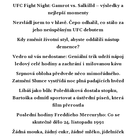
UFC Fight Night: Gamrot vs. Salkilld – výsledky a
nejlepší momenty
Nezvládl jsem to v hlavě. Čepo odhalil, co stálo za
jeho neúspěšným UFC debutem
Kdy změnit životní styl, abyste oddálili nástup
demence?
Vedro už vás nedostane: Geniální trik udrží nápoj
ledový celé hodiny a zachrání i milovanou kávu
Srpnová obloha předvede něco mimořádného.
Zatmění Slunce vystřídá noc plná padajících hvězd
Líbáš jako bůh: Poledňáková dostala stopku,
Bartoška odmítl sportovat a ústřední píseň, která
film přerostla
Poslední hodiny Freddieho Mercuryho: Co se
skutečně dělo 24. listopadu 1991
Žádná mouka, žádný cukr, žádné mléko, jídelníček