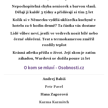
Nepochopitelná chyba seniorek s barvou vlasů.
Dělají ji každé 3 týdny a přidávají si tím 5 let
Kolik si v Německu vydělá uklízečka kuchyně v
hotelu za 6 hodin denně? Ta částka vás dostane
Lidé vůbec neví, jestli ve vedrech nosit bílé nebo
černé oblečení. Test s termokamerou změřil
rozdíly teplot
Krásná atletka přišla o život. Její skon je zatím
záhadou, Wardová se dožila pouze 21 let
O kom se mluví - Osobnosti.cz
Andrej Babiš
Petr Pavel
Hana Zagorová
Kazma Kazmitch