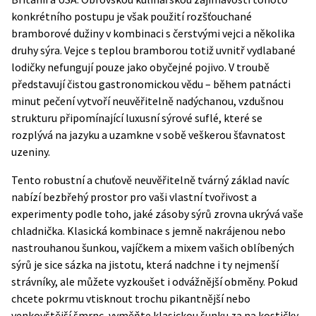
konkrétního postupu je však použití rozšťouchané
bramborové dužiny v kombinaci s čerstvými vejci a několika
druhy sýra. Vejce s teplou bramborou totiž uvnitř vydlabané
lodičky nefungují pouze jako obyčejné pojivo. V troubě
představují čistou gastronomickou vědu – během patnácti
minut pečení vytvoří neuvěřitelně nadýchanou, vzdušnou
strukturu připomínající luxusní sýrové suflé, které se
rozplývá na jazyku a uzamkne v sobě veškerou šťavnatost
uzeniny.
Tento robustní a chuťově neuvěřitelně tvárný základ navíc
nabízí bezbřehý prostor pro vaši vlastní tvořivost a
experimenty podle toho, jaké zásoby sýrů zrovna ukrývá vaše
chladnička. Klasická kombinace s jemně nakrájenou nebo
nastrouhanou šunkou, vajíčkem a mixem vašich oblíbených
sýrů je sice sázka na jistotu, která nadchne i ty nejmenší
strávníky, ale můžete vyzkoušet i odvážnější obměny. Pokud
chcete pokrmu vtisknout trochu pikantnější nebo
venkovštější šmrnc, vyměňte klasickou šunku za na kostičky