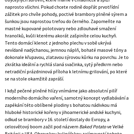
naprosto všichni. Pokud chcete rodině dopřát prvotřídní
zážitek pro chvíle pohody, poctivé brambory plněné sýrem a
šunkou jsou naprostou trefou do černého. Zapomeňte na
mastné kupované polotovary nebo zdlouhavé smažení
hranolků, kvůli kterému akorát zašpiníte celou kuchyň.
Tento domácí klenot z jednoho plechu v sobě ukrývá
nevídaně nadýchanou, jemnou náplň, bohaté masové tóny a
dokonale křupavou, zlatavou sýrovou kůrku na povrchu. Je to
zkrátka ideální a rychlá slaná svačinka, sytý předkrm nebo
netradiční prázdninová příloha k letnímu grilování, po které
se na stole okamžitě zapráší.
I když pečené plněné hlízy vnímáme jako absolutní pilíř
moderního domácího vaření, samotný koncept vydlabávání a
zapékání této oblíbené plodiny s bohatou nádivkou má
hluboké historické kořeny v jihoamerické andské kuchyni,
odkud se brambory v 16. století dostaly do Evropy, a
celosvětový boom zažil pod názvem
Baked Potato
ve Velké
Británii a USA. Obrovskou kulinářskou zajímavostí tohoto