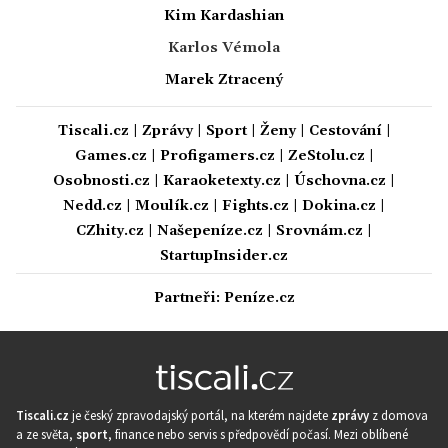
Kim Kardashian
Karlos Vémola
Marek Ztracený
Tiscali.cz
|
Zprávy
|
Sport
|
Ženy
|
Cestování
|
Games.cz
|
Profigamers.cz
|
ZeStolu.cz
|
Osobnosti.cz
|
Karaoketexty.cz
|
Úschovna.cz
|
Nedd.cz
|
Moulík.cz
|
Fights.cz
|
Dokina.cz
|
CZhity.cz
|
Našepeníze.cz
|
Srovnám.cz
|
StartupInsider.cz
Partneři:
Peníze.cz
Tiscali.cz
je český zpravodajský portál, na kterém najdete
zprávy
z domova
a ze světa,
sport
, finance nebo servis s předpovědí počasí. Mezi oblíbené