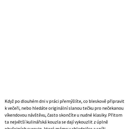
Když po dlouhém dni v práci přemýšlíte, co bleskově připravit
k večeři, nebo hledáte originální slanou tečku pro nečekanou
víkendovou návštěvu, často skončíte u nudné klasiky. Přitom
ta největší kulinářská kouzla se dají vykouzlit z úplně
obyčejných surovin, které máme v chladničce a spíži