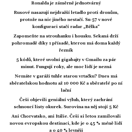
Ronalda je záměrně jednotvárný
Rusové nasazují nejdražší letadlo proti dronům,
protože na nic jiného nestačí. Su-57 v nové
konfiguraci stačí radar „Bělka“
Zapomeňte na strouhanku i housku. Sekaná drží
pohromadě díky 1 přísadě, kterou má doma každý
řezník
5 kódů, které uvolní gigabajty v Gmailu za pár
minut. Fungují roky, ale moc lidí je nezná
Nemáte v garáži tuhle starou vrtačku? Dnes má
sběratelskou hodnotu až 10 000 Kč a sběratelé po ní
lační
Češi objevili geniální výluh, který zachrání
schnoucí listy okurek. Surovina na něj stojí 5 Kč
Ani Chorvatsko, ani Itálie. Češi si letos zamilovali
novou evropskou destinaci, kde je o 45 % méně lidí
a o 40 % levněji