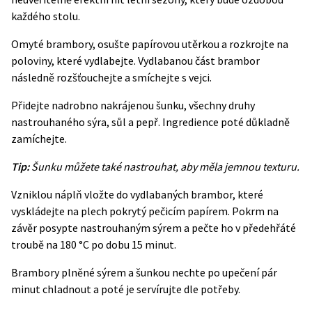
každého stolu.
Omyté brambory, osušte papírovou utěrkou a rozkrojte na
poloviny, které vydlabejte. Vydlabanou část brambor
následně rozšťouchejte a smíchejte s vejci.
Přidejte nadrobno nakrájenou šunku, všechny druhy
nastrouhaného sýra, sůl a pepř. Ingredience poté důkladně
zamíchejte.
Tip:
Šunku můžete také nastrouhat, aby měla jemnou texturu.
Vzniklou náplň vložte do vydlabaných brambor, které
vyskládejte na plech pokrytý pečicím papírem. Pokrm na
závěr posypte nastrouhaným sýrem a pečte ho v předehřáté
troubě na 180 °C po dobu 15 minut.
Brambory plněné sýrem a šunkou nechte po upečení pár
minut chladnout a poté je servírujte dle potřeby.