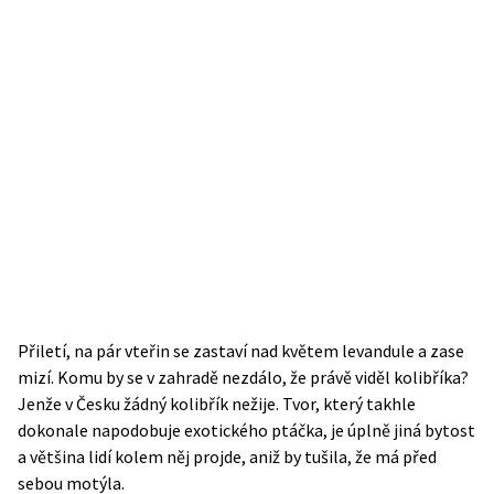
Přiletí, na pár vteřin se zastaví nad květem levandule a zase
mizí. Komu by se v zahradě nezdálo, že právě viděl kolibříka?
Jenže v Česku žádný kolibřík nežije. Tvor, který takhle
dokonale napodobuje exotického ptáčka, je úplně jiná bytost
a většina lidí kolem něj projde, aniž by tušila, že má před
sebou motýla.