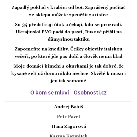
Zapadlý poklad v krabici od bot: Zaprášený počítač
ze sklepa můžete zpeněžit za tisíce
Su-34 předstírají útok a čekají, kdo se prozradí.
Ukrajinská PVO padá do pasti, Rusové přišli na
důmyslnou taktiku
Zapomeňte na knedlíky. Češky objevily italskou
večeři, po které jde pas dolů a člověk nemá hlad
Moje domácí kimchi s okurkami je tak dobré, že
kysané zelí už doma nikdo nechce. Skvělé k masu i
jen tak samotné
O kom se mluví - Osobnosti.cz
Andrej Babiš
Petr Pavel
Hana Zagorová
Kazma Kazmitch