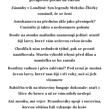
předpověď počasí na víkend
Zásnuby v Londýně: Syn legendy Mekyho Žbirky
oznámil, že se žení
Autokamera na předním skle jako přestupek?
Umístěte ji takto a nedostanete pokutu
Boule na stonku maliníku znamenají jediné: uvnitř
žijí larvy, které vám sežerou celou úrodu
Chodila k nim sedmkrát týdně, pak se prostě
nastěhovala. Martin vyhodil tchyni před dům a
manželka se ho zastala
Rostliny vadnou i přes zalévání? Pod zemí je možná
žerou larvy, které tam žijí i tři roky, než si jich
všimnete
Babiččin trik na těstoviny funguje dokonale: stačí 1
lžíce do hrnce a už se vám nikdy neslepí
Ani mouka, ani vejce. Bramboráky spojí 1 surovina,
kterou většina lidí vyhazuje do koše