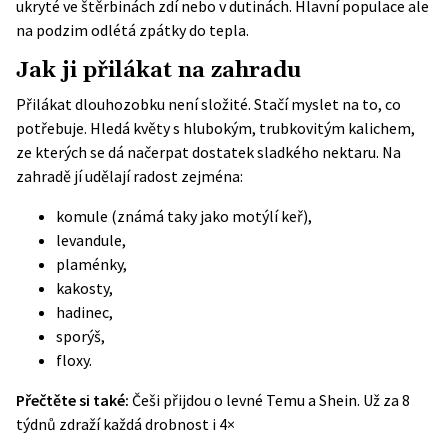
ukryté ve štěrbinách zdí nebo v dutinách. Hlavní populace ale
na podzim odlétá zpátky do tepla.
Jak ji přilákat na zahradu
Přilákat dlouhozobku není složité. Stačí myslet na to, co
potřebuje. Hledá květy s hlubokým, trubkovitým kalichem,
ze kterých se dá načerpat dostatek sladkého nektaru. Na
zahradě jí udělají radost zejména:
komule (známá taky jako motýlí keř),
levandule,
plaménky,
kakosty,
hadinec,
sporýš,
floxy.
Přečtěte si také:
Češi přijdou o levné Temu a Shein. Už za 8
týdnů zdraží každá drobnost i 4×