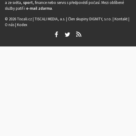
a ze světa,
sport
, finance nebo servis s předpovědí počasí. Mezi oblíbené
služby patří i
e-mail zdarma
.
© 2026 Tiscali.cz |
TISCALI MEDIA, a.s.
|
Člen skupiny DIGNITY, s.r.o.
|
Kontakt
|
O nás
|
Kodex