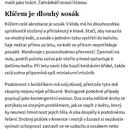
malé jako hrách. Zahrádkáři kroutí hlavou
Klíčem je dlouhý sosák
Klíčem celé akrobacie je sosák. V klidu má ho dlouhozobka
spirálovitě stočený a přitisknutý k hlavě. Stačí, aby narazila
na vhodný květ, a sosák v jediném tahu vystřelí do kalichu.
Saje nektar přímo za letu, na květ se přitom nepotřebuje
posadit. Manévruje s pozoruhodnou přesností. Zpomalí na
nulu, podrží polohu sotva pár vteřin a hned vystartuje k
dalšímu květu. Při letu navíc tiše bzučí kmitáním křídel, takže
celá scéna připomíná spíš miniaturní vrtulník.
Podobnost s kolibříkem má svůj důvod, přestože tyto dvě
skupiny nejsou nijak příbuzné. Biologové podobné případy
popisují jako konvergentní evoluci. Dva zcela odlišné druhy se
potýkaly se stejným problémem, jak se napít z květu, který
by neunesl hmotnost jejich těla. A oba dospěly k podobnému
řešení. Drobný ptáček v Americe i motýl v Eurasii si nezávisle
vyvinuli schopnost zastavit se ve vzduchu a sosákem nebo