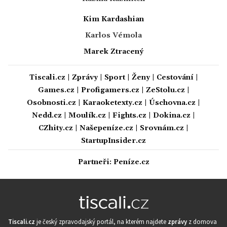
Kim Kardashian
Karlos Vémola
Marek Ztracený
Tiscali.cz
|
Zprávy
|
Sport
|
Ženy
|
Cestování
|
Games.cz
|
Profigamers.cz
|
ZeStolu.cz
|
Osobnosti.cz
|
Karaoketexty.cz
|
Úschovna.cz
|
Nedd.cz
|
Moulík.cz
|
Fights.cz
|
Dokina.cz
|
CZhity.cz
|
Našepeníze.cz
|
Srovnám.cz
|
StartupInsider.cz
Partneři:
Peníze.cz
Tiscali.cz
je český zpravodajský portál, na kterém najdete
zprávy
z domova