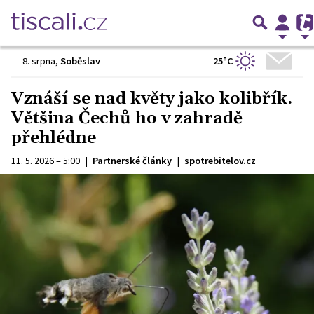
25°C
8. srpna
,
Soběslav
Vznáší se nad květy jako kolibřík.
Většina Čechů ho v zahradě
přehlédne
11. 5. 2026 – 5:00
|
Partnerské články
|
spotrebitelov.cz