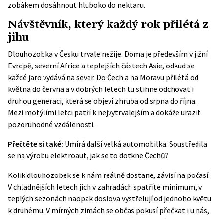
zobákem dosáhnout hluboko do nektaru.
Návštěvník, který každý rok přilétá z
jihu
Dlouhozobka v Česku trvale nežije. Doma je především v jižní
Evropě, severní Africe a teplejších částech Asie, odkud se
každé jaro vydává na sever. Do Čech a na Moravu přilétá od
května do června a v dobrých letech tu stihne odchovat i
druhou generaci, která se objeví zhruba od srpna do října.
Mezi motýlími letci patří k nejvytrvalejším a dokáže urazit
pozoruhodné vzdálenosti.
Přečtěte si také:
Umírá další velká automobilka. Soustředila
se na výrobu elektroaut, jak se to dotkne Čechů?
Kolik dlouhozobek se k nám reálně dostane, závisí na počasí.
V chladnějších letech jich v zahradách spatříte minimum, v
teplých sezonách naopak doslova vystřelují od jednoho květu
k druhému. V mírných zimách se občas pokusí přečkat i u nás,