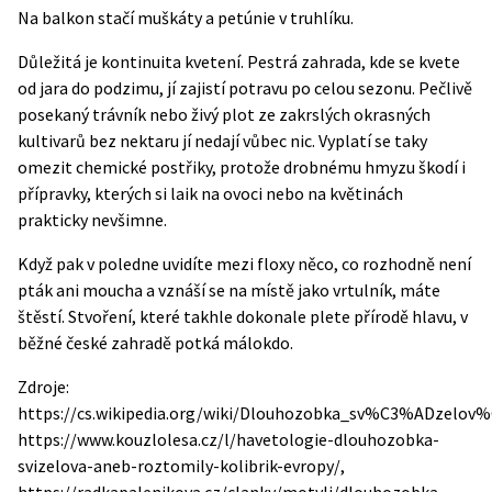
Na balkon stačí muškáty a petúnie v truhlíku.
Důležitá je kontinuita kvetení. Pestrá zahrada, kde se kvete
od jara do podzimu, jí zajistí potravu po celou sezonu. Pečlivě
posekaný trávník nebo živý plot ze zakrslých okrasných
kultivarů bez nektaru jí nedají vůbec nic. Vyplatí se taky
omezit chemické postřiky, protože drobnému hmyzu škodí i
přípravky, kterých si laik na ovoci nebo na květinách
prakticky nevšimne.
Když pak v poledne uvidíte mezi floxy něco, co rozhodně není
pták ani moucha a vznáší se na místě jako vrtulník, máte
štěstí. Stvoření, které takhle dokonale plete přírodě hlavu, v
běžné české zahradě potká málokdo.
Zdroje:
https://cs.wikipedia.org/wiki/Dlouhozobka_sv%C3%ADzelov
https://www.kouzlolesa.cz/l/havetologie-dlouhozobka-
svizelova-aneb-roztomily-kolibrik-evropy/,