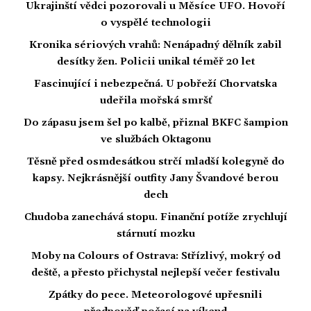
Ukrajinští vědci pozorovali u Měsíce UFO. Hovoří
o vyspělé technologii
Kronika sériových vrahů: Nenápadný dělník zabil
desítky žen. Policii unikal téměř 20 let
Fascinující i nebezpečná. U pobřeží Chorvatska
udeřila mořská smršť
Do zápasu jsem šel po kalbě, přiznal BKFC šampion
ve službách Oktagonu
Těsně před osmdesátkou strčí mladší kolegyně do
kapsy. Nejkrásnější outfity Jany Švandové berou
dech
Chudoba zanechává stopu. Finanční potíže zrychlují
stárnutí mozku
Moby na Colours of Ostrava: Střízlivý, mokrý od
deště, a přesto přichystal nejlepší večer festivalu
Zpátky do pece. Meteorologové upřesnili