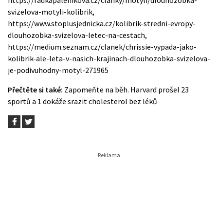
https://radkapalenikova.cz/clanky/motyli/dlouhozobka-
svizelova-motyli-kolibrik,
https://www.stoplusjednicka.cz/kolibrik-stredni-evropy-
dlouhozobka-svizelova-letec-na-cestach,
https://medium.seznam.cz/clanek/chrissie-vypada-jako-
kolibrik-ale-leta-v-nasich-krajinach-dlouhozobka-svizelova-
je-podivuhodny-motyl-271965
Přečtěte si také:
Zapomeňte na běh. Harvard prošel 23
sportů a 1 dokáže srazit cholesterol bez léků