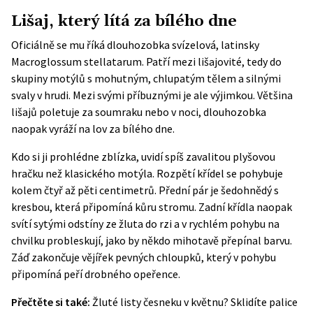
Lišaj, který lítá za bílého dne
Oficiálně se mu říká dlouhozobka svízelová, latinsky
Macroglossum stellatarum. Patří mezi lišajovité, tedy do
skupiny motýlů s mohutným, chlupatým tělem a silnými
svaly v hrudi. Mezi svými příbuznými je ale výjimkou. Většina
lišajů poletuje za soumraku nebo v noci, dlouhozobka
naopak vyráží na lov za bílého dne.
Kdo si ji prohlédne zblízka, uvidí spíš zavalitou plyšovou
hračku než klasického motýla. Rozpětí křídel se pohybuje
kolem čtyř až pěti centimetrů. Přední pár je šedohnědý s
kresbou, která připomíná kůru stromu. Zadní křídla naopak
svítí sytými odstíny ze žluta do rzi a v rychlém pohybu na
chvilku probleskují, jako by někdo mihotavě přepínal barvu.
Záď zakončuje vějířek pevných chloupků, který v pohybu
připomíná peří drobného opeřence.
Přečtěte si také:
Žluté listy česneku v květnu? Sklidíte palice