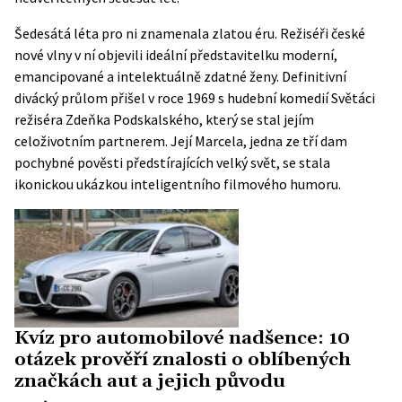
Šedesátá léta pro ni znamenala zlatou éru. Režiséři české
nové vlny v ní objevili ideální představitelku moderní,
emancipované a intelektuálně zdatné ženy. Definitivní
divácký průlom přišel v roce 1969 s hudební komedií Světáci
režiséra Zdeňka Podskalského, který se stal jejím
celoživotním partnerem. Její Marcela, jedna ze tří dam
pochybné pověsti předstírajících velký svět, se stala
ikonickou ukázkou inteligentního filmového humoru.
Kvíz pro automobilové nadšence: 10
otázek prověří znalosti o oblíbených
značkách aut a jejich původu