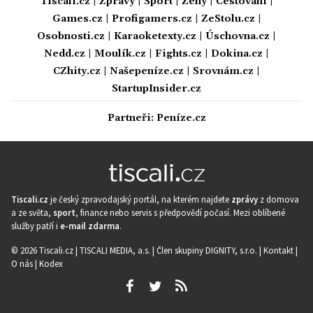
Tiscali.cz
|
Zprávy
|
Sport
|
Ženy
|
Cestování
|
Games.cz
|
Profigamers.cz
|
ZeStolu.cz
|
Osobnosti.cz
|
Karaoketexty.cz
|
Úschovna.cz
|
Nedd.cz
|
Moulík.cz
|
Fights.cz
|
Dokina.cz
|
CZhity.cz
|
Našepeníze.cz
|
Srovnám.cz
|
StartupInsider.cz
Partneři:
Peníze.cz
Tiscali.cz
je český zpravodajský portál, na kterém najdete
zprávy
z domova
a ze světa,
sport
, finance nebo servis s předpovědí počasí. Mezi oblíbené
služby patří i
e-mail zdarma
.
© 2026 Tiscali.cz |
TISCALI MEDIA, a.s.
|
Člen skupiny DIGNITY, s.r.o.
|
Kontakt
|
O nás
|
Kodex