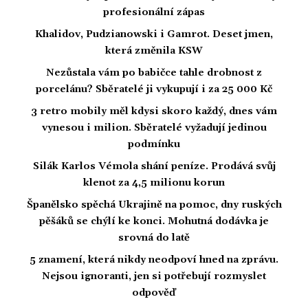
profesionální zápas
Khalidov, Pudzianowski i Gamrot. Deset jmen,
která změnila KSW
Nezůstala vám po babičce tahle drobnost z
porcelánu? Sběratelé ji vykupují i za 25 000 Kč
3 retro mobily měl kdysi skoro každý, dnes vám
vynesou i milion. Sběratelé vyžadují jedinou
podmínku
Silák Karlos Vémola shání peníze. Prodává svůj
klenot za 4,5 milionu korun
Španělsko spěchá Ukrajině na pomoc, dny ruských
pěšáků se chýlí ke konci. Mohutná dodávka je
srovná do latě
5 znamení, která nikdy neodpoví hned na zprávu.
Nejsou ignoranti, jen si potřebují rozmyslet
odpověď