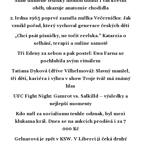
Silně tlumené tenisky mohou tlumit i váš krevní
oběh, ukazuje anatomie chodidla
2. ledna 1965 poprvé zazněla znělka Večerníčku: Jak
vznikl pořad, který vychoval generace českých dětí
„Chci psát písničky, ne točit reelska.“ Katarzia o
selhání, terapii a online samotě
Tři Edeny za sebou a pak postel: Ewa Farna se
pochlubila svým rituálem
Tatiana Dyková (dříve Vilhelmová): Slavný manžel,
tři děti, kariéra i výhra v show Tvoje tvář má známý
hlas
UFC Fight Night: Gamrot vs. Salkilld – výsledky a
nejlepší momenty
Kdo měl za socialismu tenhle odznak, byl mezi
klukama král. Dnes se na aukcích prodává i za 7
000 Kč
Gelnarová je zpět v KSW. V Liberci ji čeká druhý