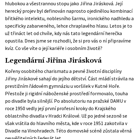
hlubokou a všestrannou stopu jako Jiřina Jirásková. Její
herecký projev byl definován naprosto ojedinělou kombinací
břitkého intelektu, noblesního šarmu, ironického nadhledu a
specificky zabarveného, lehce chraplavého hlasu. Letos je to
už třináct let od chvíle, kdy nás tato legendární herečka
opustila. Dnes jsme se rozhodli, že si pro vás o ní připravíme
kvíz. Co vše víte o její kariéře i osobním životě?
Legendární Jiřina Jirásková
Kořeny osobitého charismatu a pevné životní disciplíny
Jiřiny Jiráskové sahají do jejího dětství. Část mládí strávila na
prestižním řádovém gymnáziu u voršilek v Kutné Hoře.
Přestože ji rigidní náboženské prostředí formovalo, touha
po divadle byla silnější. Po absolutoriu na pražské DAMU v
roce 1950 vedly její první profesní kroky do Krajského
oblastního divadla v Hradci Králové. Už po jedné sezoně se
však vrátila do hlavního města, kde v roce 1951 zakotvila v
Divadle na Vinohradech. Této domovské scéně zůstala věrná
neuvěřitelných šedesát let.