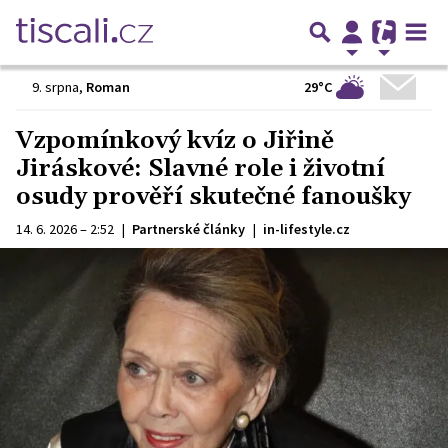
29°C
9. srpna
,
Roman
Vzpomínkový kvíz o Jiřině
Jiráskové: Slavné role i životní
osudy prověří skutečné fanoušky
14. 6. 2026 – 2:52
|
Partnerské články
|
in-lifestyle.cz