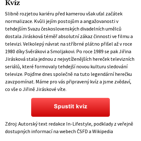
Kvíz
Slibně rozjetou kariéru před kamerou však uťal začátek
normalizace. Kvůli jejím postojům a angažovanosti v
tehdejším Svazu československých divadelních umělců
dostala Jirásková téměř absolutní zákaz činnosti ve filmu a
televizi. Velkolepý návrat na stříbrné plátno přišel až v roce
1980 díky Svěrákovi a Smoljakovi. Po roce 1989 se pak Jiřina
Jirásková stala jednou z nejvytíženějších hereček televizních
seriálů, které formovaly tehdejší novou kulturu sledování
televize. Pojďme dnes společně na tuto legendární herečku
zavzpomínat. Máme pro vás připravený kvíz a jsme zvědaví,
co vše o Jiřině Jiráskové víte.
Zdroj: Autorský text redakce In-Lifestyle, podklady z veřejně
dostupných informací na webech
ČSFD
a
Wikipedia