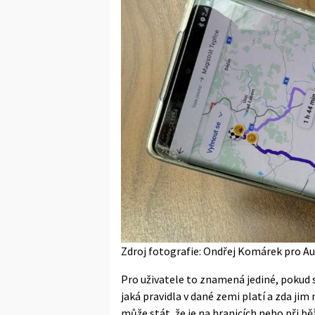
Zdroj fotografie: Ondřej Komárek pro Au
Pro uživatele to znamená jediné, pokud se
jaká pravidla v dané zemi platí a zda ji
může stát, že je na hranicích nebo při b