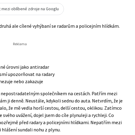
t mezi oblíbené zdroje na Googlu
druhá ale cílené vyhýbaní se radarům a policejním hlídkám.
né úrovni jako antiradar
esmí upozorňovat na radary
omezuje nebo zakazuje
ů nepostradatelným společníkem na cestách. Patřím mezi
ám ji denně. Neustále, kdykoli sednu do auta. Netvrdím, že je
talo, že mě vedla horší cestou, delší cestou, oklikou. Zatímco
 svého uvážení, dojel jsem do cíle plynuleji a rychleji. Co
amozřejmě před radary a policejními hlídkami. Nepatřím mezi
při hlášení sundali nohu z plynu.