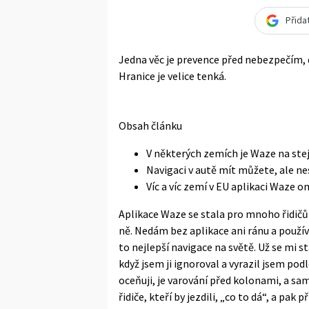
Přida
Jedna věc je prevence před nebezpečím, 
Hranice je velice tenká.
Obsah článku
V některých zemích je Waze na stej
Navigaci v autě mít můžete, ale n
Víc a víc zemí v EU aplikaci Waze 
Aplikace Waze se stala pro mnoho řidič
ně. Nedám bez aplikace ani ránu a použív
to nejlepší navigace na světě. Už se mi s
když jsem ji ignoroval a vyrazil jsem podle
oceňuji, je varování před kolonami, a s
řidiče, kteří by jezdili, „co to dá“, a pak 