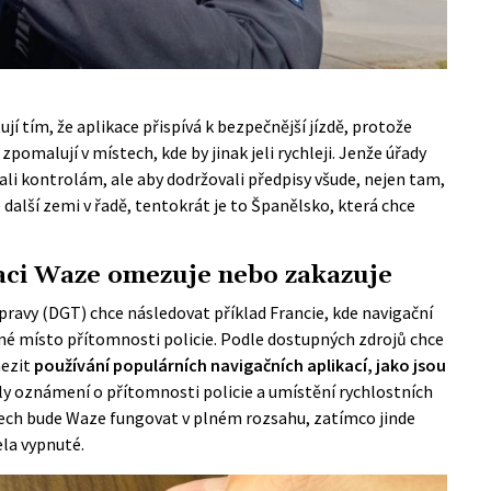
 tím, že aplikace přispívá k bezpečnější jízdě, protože
zpomalují v místech, kde by jinak jeli rychleji. Jenže úřady
ýbali kontrolám, ale aby dodržovali předpisy všude, nejen tam,
alší zemi v řadě, tentokrát je to Španělsko, která chce
ikaci Waze omezuje nebo zakazuje
pravy (DGT) chce následovat příklad Francie, kde navigační
né místo přítomnosti policie. Podle dostupných zdrojů chce
mezit
používání populárních navigačních aplikací, jako jsou
aly oznámení o přítomnosti policie a umístění rychlostních
tech bude Waze fungovat v plném rozsahu, zatímco jinde
la vypnuté.