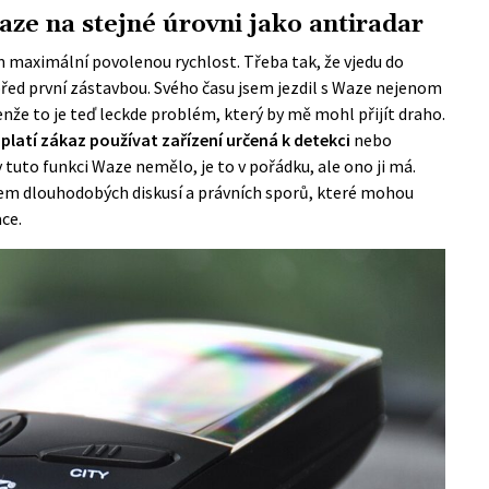
ze na stejné úrovni jako antiradar
 maximální povolenou rychlost. Třeba tak, že vjedu do
řed první zástavbou. Svého času jsem jezdil s Waze nejenom
enže to je teď leckde problém, který by mě mohl přijít draho.
latí zákaz používat zařízení určená k detekci
nebo
tuto funkci Waze nemělo, je to v pořádku, ale ono ji má.
em dlouhodobých diskusí a právních sporů, které mohou
ce.