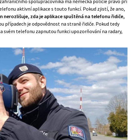
o zahraničního spolupracovníka má německá policie právo při
elefonu aktivní aplikace s touto funkcí. Pokud zjistí, že ano,
 nerozlišuje, zda je aplikace spuštěná na telefonu řidiče,
u případech je odpovědnost na straně řidiče. Pokud tedy
na svém telefonu zapnutou funkci upozorňování na radary,