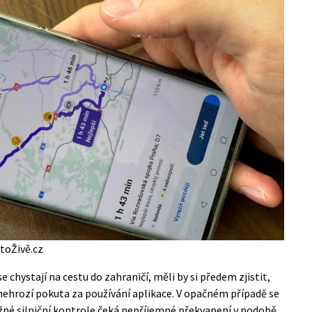
toŽivě.cz
 chystají na cestu do zahraničí, měli by si předem zjistit,
m nehrozí pokuta za používání aplikace. V opačném případě se
ěžné silniční kontrole čeká nepříjemné překvapení v podobě