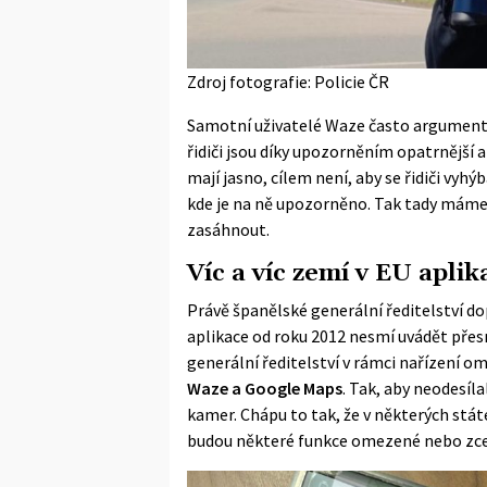
Zdroj fotografie: Policie ČR
Samotní uživatelé Waze často argumentují
řidiči jsou díky upozorněním opatrnější a 
mají jasno, cílem není, aby se řidiči vyh
kde je na ně upozorněno. Tak tady máme d
zasáhnout.
Víc a víc zemí v EU apl
Právě španělské generální ředitelství do
aplikace od roku 2012 nesmí uvádět přes
generální ředitelství v rámci nařízení o
Waze a Google Maps
. Tak, aby neodesíl
kamer. Chápu to tak, že v některých stá
budou některé funkce omezené nebo zce