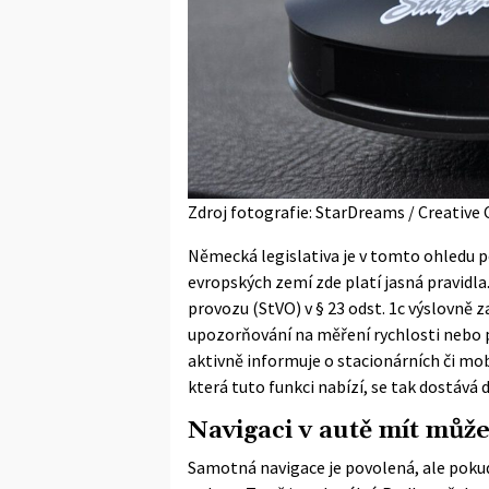
Zdroj fotografie: StarDreams / Creativ
Německá legislativa je v tomto ohledu 
evropských zemí zde platí jasná pravidla
provozu (StVO) v § 23 odst. 1c výslovně z
upozorňování na měření rychlosti nebo po
aktivně informuje o stacionárních či mob
která tuto funkci nabízí, se tak dostává 
Navigaci v autě mít můž
Samotná navigace je povolená, ale pokud 