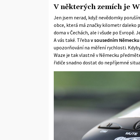
V některých zemích je Wa
Jen jsem nerad, když nevědomky poruším
obce, která má značky kilometr daleko p
doma v Čechách, ale i všude po Evropě. J
A vás také. Třeba
v sousedním Německu p
upozorňování na měření rychlosti. Kdyby 
Waze je tak vlastně v Německu předmět
řidiče snadno dostat do nepříjemné situa