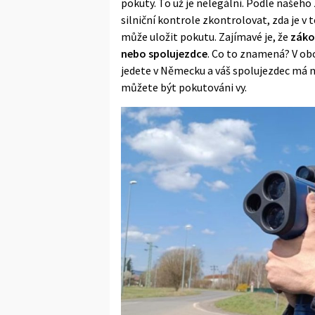
pokuty. To už je nelegální. Podle našeh
silniční kontrole zkontrolovat, zda je v t
může uložit pokutu. Zajímavé je, že
zákon
nebo spolujezdce
. Co to znamená? V obo
jedete v Německu a váš spolujezdec má 
můžete být pokutováni vy.