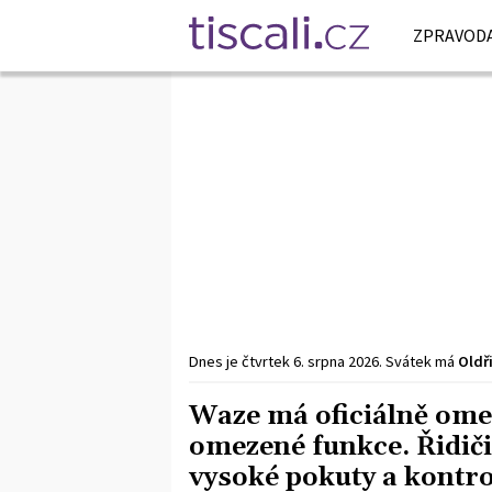
ZPRAVODA
Dnes je
čtvrtek
6. srpna
2026
.
Svátek má
Oldř
Waze má oficiálně ome
omezené funkce. Řidiči,
vysoké pokuty a kontro