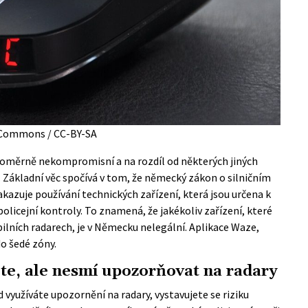
e Commons / CC-BY-SA
poměrně nekompromisní a na rozdíl od některých jiných
. Základní věc spočívá v tom, že německý zákon o silničním
akazuje používání technických zařízení, která jsou určena k
licejní kontroly. To znamená, že jakékoliv zařízení, které
ilních radarech, je v Německu nelegální. Aplikace Waze,
do šedé zóny.
ete, ale nesmí upozorňovat na radary
využíváte upozornění na radary, vystavujete se riziku