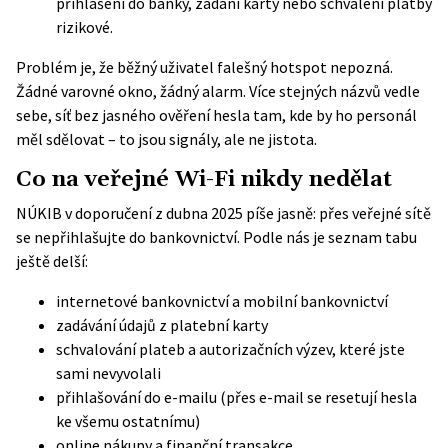
přihlášení do banky, zadání karty nebo schválení platby
rizikové.
Problém je, že běžný uživatel falešný hotspot nepozná.
Žádné varovné okno, žádný alarm. Více stejných názvů vedle
sebe, síť bez jasného ověření hesla tam, kde by ho personál
měl sdělovat – to jsou signály, ale ne jistota.
Co na veřejné Wi-Fi nikdy nedělat
NÚKIB
v doporučení z dubna 2025 píše jasně: přes veřejné sítě
se nepřihlašujte do bankovnictví. Podle nás je seznam tabu
ještě delší:
internetové bankovnictví a mobilní bankovnictví
zadávání údajů z platební karty
schvalování plateb a autorizačních výzev, které jste
sami nevyvolali
přihlašování do e-mailu (přes e-mail se resetují hesla
ke všemu ostatnímu)
online nákupy a finanční transakce