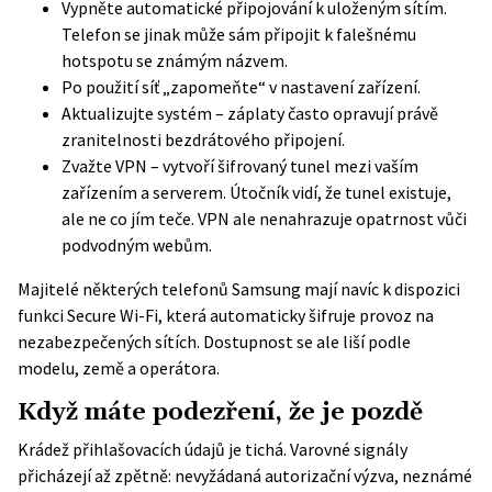
Vypněte automatické připojování k uloženým sítím.
Telefon se jinak může sám připojit k falešnému
hotspotu se známým názvem.
Po použití síť „zapomeňte“ v nastavení zařízení.
Aktualizujte systém – záplaty často opravují právě
zranitelnosti bezdrátového připojení.
Zvažte VPN – vytvoří šifrovaný tunel mezi vaším
zařízením a serverem. Útočník vidí, že tunel existuje,
ale ne co jím teče. VPN ale nenahrazuje opatrnost vůči
podvodným webům.
Majitelé některých telefonů Samsung mají navíc k dispozici
funkci Secure Wi-Fi, která automaticky šifruje provoz na
nezabezpečených sítích. Dostupnost se ale liší podle
modelu, země a operátora.
Když máte podezření, že je pozdě
Krádež přihlašovacích údajů je tichá. Varovné signály
přicházejí až zpětně: nevyžádaná autorizační výzva, neznámé