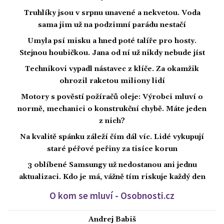
Truhlíky jsou v srpnu unavené a nekvetou. Voda
sama jim už na podzimní parádu nestačí
Umyla psí misku a hned poté talíře pro hosty.
Stejnou houbičkou. Jana od ní už nikdy nebude jíst
Technikovi vypadl nástavec z klíče. Za okamžik
ohrozil raketou miliony lidí
Motory s pověstí požíračů oleje: Výrobci mluví o
normě, mechanici o konstrukční chybě. Máte jeden
z nich?
Na kvalitě spánku záleží čím dál víc. Lidé vykupují
staré péřové peřiny za tisíce korun
3 oblíbené Samsungy už nedostanou ani jednu
aktualizaci. Kdo je má, vážně tím riskuje každý den
O kom se mluví - Osobnosti.cz
Andrej Babiš