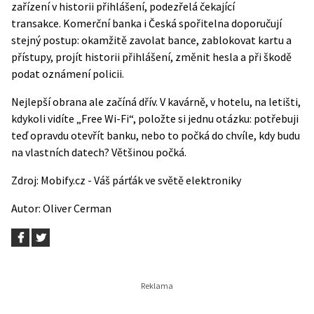
zařízení v historii přihlášení, podezřelá čekající
transakce.
Komerční banka
i Česká spořitelna doporučují
stejný postup: okamžitě zavolat bance, zablokovat kartu a
přístupy, projít historii přihlášení, změnit hesla a při škodě
podat oznámení policii.
Nejlepší obrana ale začíná dřív. V kavárně, v hotelu, na letišti,
kdykoli vidíte „Free Wi-Fi“, položte si jednu otázku: potřebuji
teď opravdu otevřít banku, nebo to počká do chvíle, kdy budu
na vlastních datech? Většinou počká.
Zdroj:
Mobify.cz - Váš párťák ve světě elektroniky
Autor:
Oliver Cerman