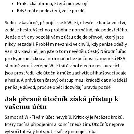
Praktická obrana, která nic nestojí
Když máte podezření, že je pozdě
Sedíte v kavárně, připojíte se k Wi-Fi, otevřete bankovnictví,
zadáte heslo. Všechno proběhne normálně, nic podezřelého.
Jenže o tři dny později vám z účtu odejde převod, který jste
nikdy nezadali. Problém nevznikl ve chvíli, kdy peníze odešly.
Vznikl v kavárně, jen jste o tom nevěděli. Český Národní úřad
pro kybernetickou a informační bezpečnost i americká NSA
shodně varují: veřejné Wi-Fi sítě v hotelech a restauracích
jsou prostředí, kde útočník může zachytit přihlašovací údaje
a hesla. A právě ten časový odstup mezi krádeží dat a krádeží
peněz je důvod, proč se oběti dozvídají pravdu pozdě.
Jak přesně útočník získá přístup k
vašemu účtu
Samotná Wi-Fi vám účet nevybílí. Kritický je řetězec kroků,
který začíná připojením a končí zneužitím. Útočník nejprve
vytvoří falešný hotspot – síť se jmenuje třeba