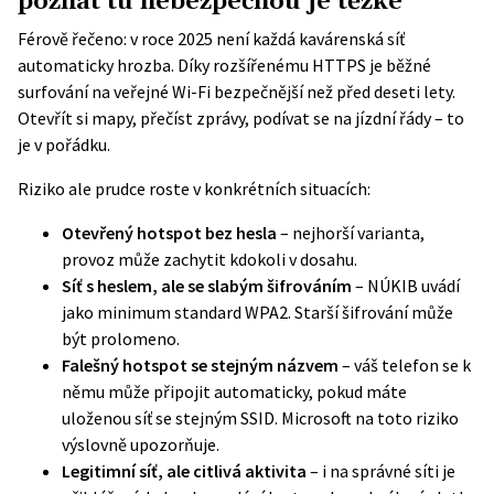
poznat tu nebezpečnou je těžké
Férově řečeno: v roce 2025 není každá kavárenská síť
automaticky hrozba. Díky rozšířenému HTTPS je běžné
surfování na veřejné Wi-Fi bezpečnější než před deseti lety.
Otevřít si mapy, přečíst zprávy, podívat se na jízdní řády – to
je v pořádku.
Riziko ale prudce roste v konkrétních situacích:
Otevřený hotspot bez hesla
– nejhorší varianta,
provoz může zachytit kdokoli v dosahu.
Síť s heslem, ale se slabým šifrováním
– NÚKIB uvádí
jako minimum standard WPA2. Starší šifrování může
být prolomeno.
Falešný hotspot se stejným názvem
– váš telefon se k
němu může připojit automaticky, pokud máte
uloženou síť se stejným SSID. Microsoft na toto riziko
výslovně upozorňuje.
Legitimní síť, ale citlivá aktivita
– i na správné síti je