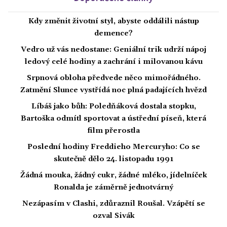
Kdy změnit životní styl, abyste oddálili nástup
demence?
Vedro už vás nedostane: Geniální trik udrží nápoj
ledový celé hodiny a zachrání i milovanou kávu
Srpnová obloha předvede něco mimořádného.
Zatmění Slunce vystřídá noc plná padajících hvězd
Líbáš jako bůh: Poledňáková dostala stopku,
Bartoška odmítl sportovat a ústřední píseň, která
film přerostla
Poslední hodiny Freddieho Mercuryho: Co se
skutečně dělo 24. listopadu 1991
Žádná mouka, žádný cukr, žádné mléko, jídelníček
Ronalda je záměrně jednotvárný
Nezápasím v Clashi, zdůraznil Roušal. Vzápětí se
ozval Sivák