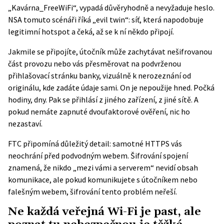
„Kavárna_FreeWiFi“, vypadá důvěryhodně a nevyžaduje heslo.
NSA tomuto scénáři říká „evil twin“: síť, která napodobuje
legitimní hotspot a čeká, až se k ní někdo připojí.
Jakmile se připojíte, útočník může zachytávat nešifrovanou
část provozu nebo vás přesměrovat na podvrženou
přihlašovací stránku banky, vizuálně k nerozeznání od
originálu, kde zadáte údaje sami. On je nepoužije hned. Počká
hodiny, dny. Pak se přihlásí z jiného zařízení, z jiné sítě. A
pokud nemáte zapnuté dvoufaktorové ověření, nic ho
nezastaví.
FTC
připomíná důležitý detail: samotné HTTPS vás
neochrání před podvodným webem. Šifrování spojení
znamená, že nikdo „mezi vámi a serverem“ nevidí obsah
komunikace, ale pokud komunikujete s útočníkem nebo
falešným webem, šifrování tento problém neřeší.
Ne každá veřejná Wi-Fi je past, ale