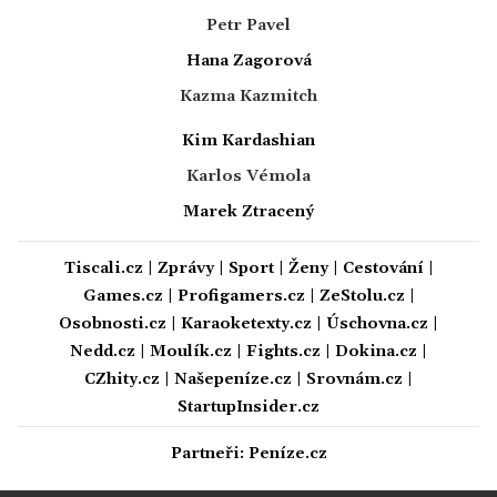
Petr Pavel
Hana Zagorová
Kazma Kazmitch
Kim Kardashian
Karlos Vémola
Marek Ztracený
Tiscali.cz
|
Zprávy
|
Sport
|
Ženy
|
Cestování
|
Games.cz
|
Profigamers.cz
|
ZeStolu.cz
|
Osobnosti.cz
|
Karaoketexty.cz
|
Úschovna.cz
|
Nedd.cz
|
Moulík.cz
|
Fights.cz
|
Dokina.cz
|
CZhity.cz
|
Našepeníze.cz
|
Srovnám.cz
|
StartupInsider.cz
Partneři:
Peníze.cz