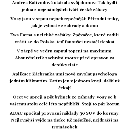
Andrea Kalivodová ukázala svůj domov: Tak bydlí
jedna z nejznámějších tváří české zábavy
Vosy jsou v srpnu nejnebezpečnější: Přírodní triky,
jak je vyhnat ze zahrady a domu
Ewa Farna a nelehké začátky: Zpěvačce, které radili
vrátit se do Polska, teď fanoušci nestačí tleskat
V zácpě ve vedru zapnul topení na maximum.
Absurdní trik zachrání motor před opravou za
desítky tisíc
Aplikace Záchranka umí nově zavolat psychologa
jedním kliknutím. Zatím jen v jednom kraji, další už
čekají
Ocet ve spreji a pět bylinek ze zahrady: vosy se k
vašemu stolu celé léto nepřiblíží. Stojí to pár korun
ADAC spočítal provozní náklady 30 SUV do koruny.
Nejlevnější vyjde na tisíce Kč měsíčně, nejdražší na
trojnásobek