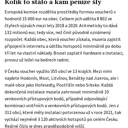
Kolik to stálo a kam peníze šly
Evropská komise rozdělila prostředky formou voucherů v
hodnotě 15 000 eur na obec. Celkem jich udělila 8 802 ve
čtyřech výzvách mezi lety 2018 a 2020. Aritmeticky to dává
132 milionů eur, tedy více, než činil původně oznámený
rozpočet. Každá obec, která voucher získala, musela zajistit
připojení k internetu a údržbu hotspotů minimálně po dobu
tří let na vlastní náklady. Brusel zaplatil hardware a instalaci,
provoz už ležel na bedrech radnic.
V Česku voucher využilo
355 obcí ve 13 krajích
. Mezi nimi
najdete Hodonín, Most, Litvínov, Benátky nad Jizerou, ale i
malé obce jako Hořesedly, Postřižín nebo Srbsko. Každá
dokončená instalace musela zahrnovat minimálně 10
venkovních přístupových bodů, případně odpovídající
kombinaci vnitřních a venkovních přístupových bodů. Jen z
312 obcí, které měly instalaci potvrzenou už v roce 2021, tak
vychází nejméně 3 120 aktivních hotspotů po celém Česku.
Reálné číslo je dnes pravděpodobně vyšší.