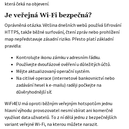
která čeká na objevení.
Je veřejná Wi-Fi bezpečná?
Oprávněná otázka. Většina dnešních webů používá šifrování
HTTPS, takže běžné surfování, čtení zpráv nebo prohlížení
map nepředstavuje zásadní riziko. Přesto platí základní
pravidla:
Kontrolujte ikonu zámku v adresním řádku.
Používejte dvoufázové ověření u důležitých účtů.
Mějte aktualizovaný operační systém.
Na citlivé operace (internetové bankovnictví nebo
zadávání hesel k e-mailu) raději počkejte na
důvěryhodnější síť.
WiFi4EU má oproti běžným veřejným hotspotům jednu
hlavní výhodu: provozovatel nesmí sbírat ani komerčně
využívat data uživatelů. To z ní dělá jednu z bezpečnějších
variant veřejné Wi-Fi, na kterou můžete narazit.