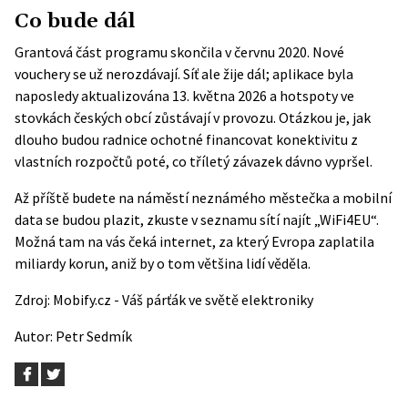
Co bude dál
Grantová část programu skončila v červnu 2020. Nové
vouchery se už nerozdávají. Síť ale žije dál; aplikace byla
naposledy aktualizována 13. května 2026 a hotspoty ve
stovkách českých obcí zůstávají v provozu. Otázkou je, jak
dlouho budou radnice ochotné financovat konektivitu z
vlastních rozpočtů poté, co tříletý závazek dávno vypršel.
Až příště budete na náměstí neznámého městečka a mobilní
data se budou plazit, zkuste v seznamu sítí najít „WiFi4EU“.
Možná tam na vás čeká internet, za který Evropa zaplatila
miliardy korun, aniž by o tom většina lidí věděla.
Zdroj:
Mobify.cz - Váš párťák ve světě elektroniky
Autor:
Petr Sedmík