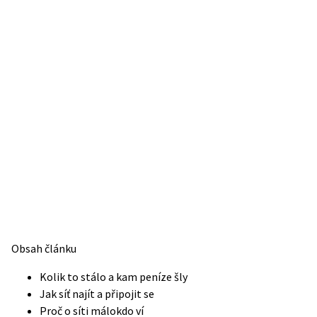
Obsah článku
Kolik to stálo a kam peníze šly
Jak síť najít a připojit se
Proč o síti málokdo ví