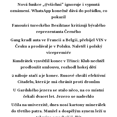
Nová funkce „@všichni“ ignoruje i vypnutá
oznámení. WhatsApp konečně dává do pořádku, co
pokazil
Fanoušci tureckého Besiktase kritizují bývalého
reprezentanta Černého
Gang kradl auta ve Francii a Belgii, přebíjel VIN v
Česku a prodával je v Polsku. Naletěl i polský
vicepremiér
Kundrátek vysvětlil konec v Třinci: Klub nechtěl
prodloužit smlouvu, rozhodl hokej dětí
2 náboje stačí a je konec. Rusové chválí efektivní
Citadelu, která je má chránit proti dronům
U Gardského jezera se stalo něco, na co místní
čekali dvacet let. Jezero se nadechlo
Učila na univerzitě, dnes nosí kartony minerálek
do třetího patra. Manžel s dospělým synem leží u