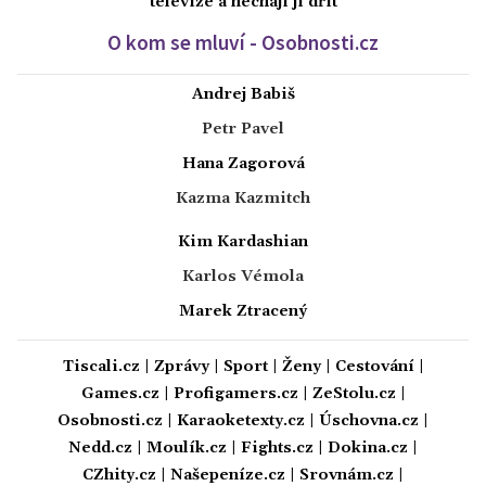
televize a nechají ji dřít
O kom se mluví - Osobnosti.cz
Andrej Babiš
Petr Pavel
Hana Zagorová
Kazma Kazmitch
Kim Kardashian
Karlos Vémola
Marek Ztracený
Tiscali.cz
|
Zprávy
|
Sport
|
Ženy
|
Cestování
|
Games.cz
|
Profigamers.cz
|
ZeStolu.cz
|
Osobnosti.cz
|
Karaoketexty.cz
|
Úschovna.cz
|
Nedd.cz
|
Moulík.cz
|
Fights.cz
|
Dokina.cz
|
CZhity.cz
|
Našepeníze.cz
|
Srovnám.cz
|