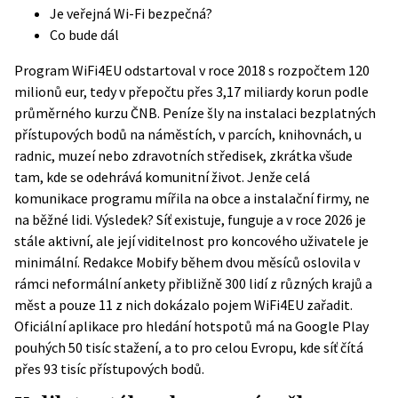
Je veřejná Wi-Fi bezpečná?
Co bude dál
Program WiFi4EU odstartoval v roce 2018 s rozpočtem 120
milionů eur, tedy v přepočtu přes 3,17 miliardy korun podle
průměrného kurzu ČNB. Peníze šly na instalaci bezplatných
přístupových bodů na náměstích, v parcích, knihovnách, u
radnic, muzeí nebo zdravotních středisek, zkrátka všude
tam, kde se odehrává komunitní život. Jenže celá
komunikace programu mířila na obce a instalační firmy, ne
na běžné lidi. Výsledek? Síť existuje, funguje a v roce 2026 je
stále aktivní, ale její viditelnost pro koncového uživatele je
minimální. Redakce Mobify během dvou měsíců oslovila v
rámci neformální ankety přibližně 300 lidí z různých krajů a
měst a pouze 11 z nich dokázalo pojem WiFi4EU zařadit.
Oficiální aplikace pro hledání hotspotů má na Google Play
pouhých 50 tisíc stažení, a to pro celou Evropu, kde síť čítá
přes 93 tisíc přístupových bodů.