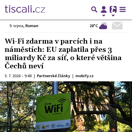
28°C
9. srpna
,
Roman
Wi-Fi zdarma v parcích i na
náměstích: EU zaplatila přes 3
miliardy Kč za síť, o které většina
Čechů neví
5. 7. 2026 – 9:48
|
Partnerské články
|
mobify.cz