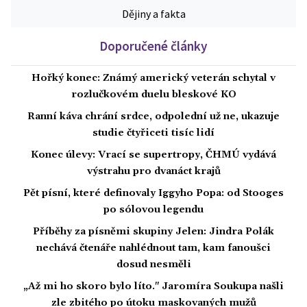
Dějiny a fakta
Doporučené články
Hořký konec: Známý americký veterán schytal v
rozlučkovém duelu bleskové KO
Ranní káva chrání srdce, odpolední už ne, ukazuje
studie čtyřiceti tisíc lidí
Konec úlevy: Vrací se supertropy, ČHMÚ vydává
výstrahu pro dvanáct krajů
Pět písní, které definovaly Iggyho Popa: od Stooges
po sólovou legendu
Příběhy za písněmi skupiny Jelen: Jindra Polák
nechává čtenáře nahlédnout tam, kam fanoušci
dosud nesměli
„Až mi ho skoro bylo líto." Jaromíra Soukupa našli
zle zbitého po útoku maskovaných mužů