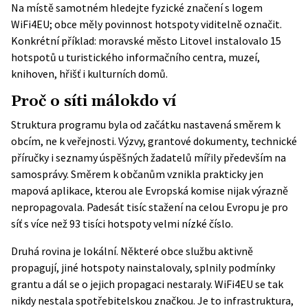
Na místě samotném hledejte fyzické značení s logem
WiFi4EU; obce měly povinnost hotspoty viditelně označit.
Konkrétní příklad: moravské město Litovel instalovalo 15
hotspotů u turistického informačního centra, muzeí,
knihoven, hřišť i kulturních domů.
Proč o síti málokdo ví
Struktura programu byla od začátku nastavená směrem k
obcím, ne k veřejnosti. Výzvy, grantové dokumenty, technické
příručky i seznamy úspěšných žadatelů mířily především na
samosprávy. Směrem k občanům vznikla prakticky jen
mapová aplikace, kterou ale Evropská komise nijak výrazně
nepropagovala. Padesát tisíc stažení na celou Evropu je pro
síť s více než 93 tisíci hotspoty velmi nízké číslo.
Druhá rovina je lokální. Některé obce službu aktivně
propagují, jiné hotspoty nainstalovaly, splnily podmínky
grantu a dál se o jejich propagaci nestaraly. WiFi4EU se tak
nikdy nestala spotřebitelskou značkou. Je to infrastruktura,