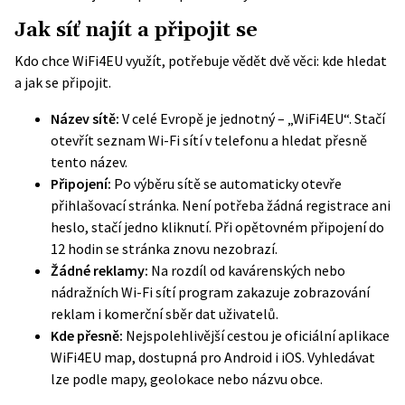
Jak síť najít a připojit se
Kdo chce WiFi4EU využít, potřebuje vědět dvě věci: kde hledat
a jak se připojit.
Název sítě:
V celé Evropě je jednotný – „WiFi4EU“. Stačí
otevřít seznam Wi-Fi sítí v telefonu a hledat přesně
tento název.
Připojení:
Po výběru sítě se automaticky otevře
přihlašovací stránka. Není potřeba žádná registrace ani
heslo, stačí jedno kliknutí. Při opětovném připojení do
12 hodin se stránka znovu nezobrazí.
Žádné reklamy:
Na rozdíl od kavárenských nebo
nádražních Wi-Fi sítí program zakazuje zobrazování
reklam i komerční sběr dat uživatelů.
Kde přesně:
Nejspolehlivější cestou je
oficiální aplikace
WiFi4EU map
, dostupná pro Android i iOS. Vyhledávat
lze podle mapy, geolokace nebo názvu obce.