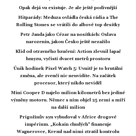
Opak dejá vu existuje. Je ale ještě podivnější
Hitparády: Meduza ovládla česká rádia a The
Rolling Stones se vrátili do albové top desítky
Petr Janda jako Cézar na nosítkách: Oslava
narozenin, jakou Česko ještě nezažilo
Klid od otravného bzučení: Action zlevnil lapač
hmyzu, vyčistí dvacet metrů prostoru
Únik hodinek Pixel Watch 5: Uvnitř je to brutální
změna, ale zvenčí nic neuvidíte. Na začátek
procesor, který nikdo neviděl
Mini Cooper D najelo milion kilometrů bez jediné
výměny motoru. Němec s ním objel 25 zemí a míří
na další milion
Prigožinův syn vybudoval v Africe drogové
impérium. „Kokain chudých“ financuje
Wagnerovce, Kreml nad nimi ztratil kontrolu