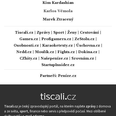
Kim Kardashian
Karlos Vémola
Marek Ztracený
Tiscali.cz
|
Zprávy
|
Sport
|
Ženy
|
Cestování
|
Games.cz
|
Profigamers.cz
|
ZeStolu.cz
|
Osobnosti.cz
|
Karaoketexty.cz
|
Úschovna.cz
|
Nedd.cz
|
Moulík.cz
|
Fights.cz
|
Dokina.cz
|
CZhity.cz
|
Našepeníze.cz
|
Srovnám.cz
|
StartupInsider.cz
Partneři:
Peníze.cz
Tiscali.cz
je český zpravodajský portál, na kterém najdete
zprávy
z domova
a ze světa,
sport
, finance nebo servis s předpovědí počasí. Mezi oblíbené