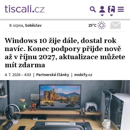
25°C
8. srpna
,
Soběslav
Windows 10 žije dále, dostal rok
navíc. Konec podpory přijde nově
až v říjnu 2027, aktualizace můžete
mít zdarma
4. 7. 2026 – 4:03
|
Partnerské články
|
mobify.cz