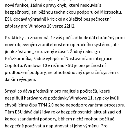
nové funkce, žádné opravy chyb, které nesouvisí s
bezpečností, ani běžnou technickou podporu od Microsoftu.
ESU dodává výhradně kritické a důležité bezpečnostní
záplaty pro Windows 10 verze 22H2.
Prakticky to znamená, že váš počítač bude dál chráněný proti
nově objeveným zranitelnostem operačního systému, ale
jinak zůstane „zmrazený v čase“. Žádný redesign
Průzkumníka, žádné vylepšení Nastavení ani integrace
Copilotu. Windows 10 v režimu ESU je bezpečnostní
prodloužení podpory, ne plnohodnotný operační systém s
dalším vývojem.
Smysl to dává především pro majitele počítačů, které
nesplňují hardwarové požadavky Windows 11, typicky kvůli
chybějícímu čipu TPM 2.0 nebo nepodporovanému procesoru.
Těm ESU dává další dva roky bezpečnostních aktualizací od
konce standardní podpory, během nichž mohou počítač
bezpečně používat a naplánovat si jeho výměnu. Pro