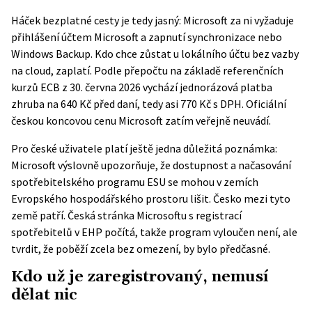
Háček bezplatné cesty je tedy jasný: Microsoft za ni vyžaduje
přihlášení účtem Microsoft a zapnutí synchronizace nebo
Windows Backup. Kdo chce zůstat u lokálního účtu bez vazby
na cloud, zaplatí. Podle přepočtu na základě referenčních
kurzů ECB z 30. června 2026 vychází jednorázová platba
zhruba na 640 Kč před daní, tedy asi 770 Kč s DPH. Oficiální
českou koncovou cenu Microsoft zatím veřejně neuvádí.
Pro české uživatele platí ještě jedna důležitá poznámka:
Microsoft výslovně upozorňuje, že dostupnost a načasování
spotřebitelského programu ESU se mohou v zemích
Evropského hospodářského prostoru lišit. Česko mezi tyto
země patří.
Česká stránka Microsoftu
s registrací
spotřebitelů v EHP počítá, takže program vyloučen není, ale
tvrdit, že poběží zcela bez omezení, by bylo předčasné.
Kdo už je zaregistrovaný, nemusí
dělat nic