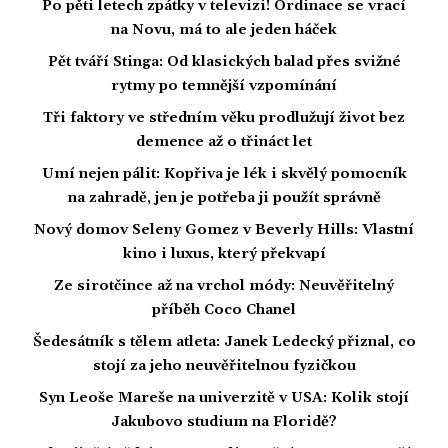
Po pěti letech zpátky v televizi! Ordinace se vrací
na Novu, má to ale jeden háček
Pět tváří Stinga: Od klasických balad přes svižné
rytmy po temnější vzpomínání
Tři faktory ve středním věku prodlužují život bez
demence až o třináct let
Umí nejen pálit: Kopřiva je lék i skvělý pomocník
na zahradě, jen je potřeba ji použít správně
Nový domov Seleny Gomez v Beverly Hills: Vlastní
kino i luxus, který překvapí
Ze sirotčince až na vrchol módy: Neuvěřitelný
příběh Coco Chanel
Šedesátník s tělem atleta: Janek Ledecký přiznal, co
stojí za jeho neuvěřitelnou fyzičkou
Syn Leoše Mareše na univerzitě v USA: Kolik stojí
Jakubovo studium na Floridě?