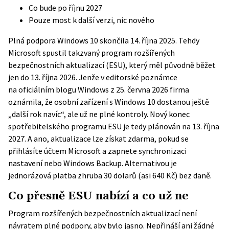
Co bude po říjnu 2027
Pouze most k další verzi, nic nového
Plná podpora Windows 10 skončila 14. října 2025. Tehdy
Microsoft spustil takzvaný program rozšířených
bezpečnostních aktualizací (ESU), který měl původně běžet
jen do 13. října 2026. Jenže v editorské poznámce
na
oficiálním blogu Windows
z 25. června 2026 firma
oznámila, že osobní zařízení s Windows 10 dostanou ještě
„další rok navíc“, ale už ne plné kontroly. Nový konec
spotřebitelského programu ESU je tedy plánován na 13. října
2027. A ano, aktualizace lze získat zdarma, pokud se
přihlásíte účtem Microsoft a zapnete synchronizaci
nastavení nebo Windows Backup. Alternativou je
jednorázová platba zhruba 30 dolarů (asi 640 Kč) bez daně.
Co přesně ESU nabízí a co už ne
Program rozšířených bezpečnostních aktualizací není
návratem plné podpory, aby bylo jasno. Nepřináší ani žádné