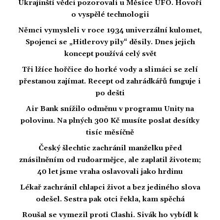
Ukrajinští vědci pozorovali u Měsíce UFO. Hovoří
o vyspělé technologii
Němci vymysleli v roce 1934 univerzální kulomet,
Spojenci se „Hitlerovy pily“ děsily. Dnes jejich
koncept používá celý svět
Tři lžíce hořčice do horké vody a slimáci se zelí
přestanou zajímat. Recept od zahrádkářů funguje i
po dešti
Air Bank snížilo odměnu v programu Unity na
polovinu. Na plných 300 Kč musíte poslat desítky
tisíc měsíčně
Český šlechtic zachránil manželku před
znásilněním od rudoarmějce, ale zaplatil životem;
40 let jsme vraha oslavovali jako hrdinu
Lékař zachránil chlapci život a bez jediného slova
odešel. Sestra pak otci řekla, kam spěchá
Roušal se vymezil proti Clashi. Sivák ho vybídl k