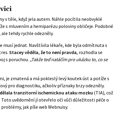
vici
y v těle, když jela autem. Náhle pocítila neobvyklé
otíže s mluvením a hemiparézu poloviny obličeje. Podobné
 ale tehdy rychle odezněly.
že musí jednat. Navštívila lékaře, kde byla odmítnuta s
tres.
Stacey věděla, že to není pravda
, rozhodla se
 boj s poruchou.
„
Takže teď natáčím pro ukázku to, co se
emi, je zmatená a má pokleslý levý koutek úst a potíže s
vý pro diagnostiku, ačkoliv příznaky brzy odezněly.
rodělala tranzitorní ischemickou ataku mozku
(TIA), což
. Toto uvědomění jí otevřelo oči vůči důležitosti péče o
né problémy, jak píše web
Webnuisy
.