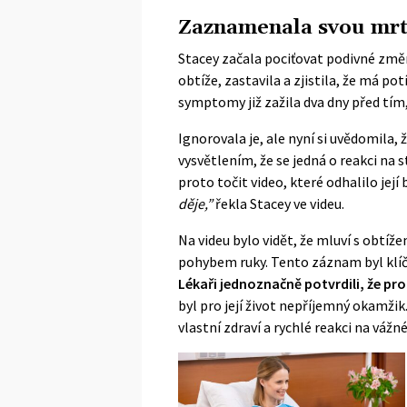
Zaznamenala svou mrt
Stacey začala pociťovat podivné změn
obtíže, zastavila a zjistila, že má p
symptomy již zažila dva dny před tím,
Ignorovala je, ale nyní si uvědomila, 
vysvětlením, že se jedná o reakci na s
proto točit video, které odhalilo její
děje,”
řekla Stacey ve videu.
Na videu bylo vidět, že mluví s obtíž
pohybem ruky. Tento záznam byl klíčo
Lékaři jednoznačně potvrdili, že p
byl pro její život nepříjemný okamžik
vlastní zdraví a rychlé reakci na váž