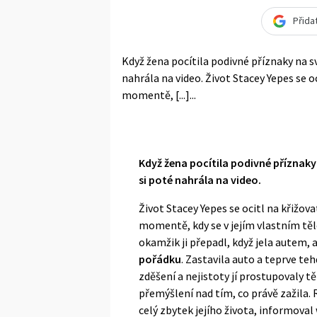
Přida
Když žena pocítila podivné příznaky na sv
nahrála na video. Život Stacey Yepes se o
momentě, [...]...
Když žena pocítila podivné příznaky 
si poté nahrála na video.
Život Stacey Yepes se ocitl na křižov
momentě, kdy se v jejím vlastním tě
okamžik ji přepadl, když jela autem, 
pořádku
. Zastavila auto a teprve te
zděšení a nejistoty jí prostupovaly 
přemýšlení nad tím, co právě zažila. 
celý zbytek jejího života, informova