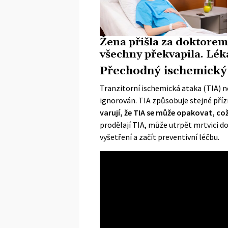
Žena přišla za doktorem
všechny překvapila. Lék
Přechodný ischemický
Tranzitorní ischemická ataka (TIA) n
ignorován. TIA způsobuje stejné příz
varují, že TIA se může opakovat, co
prodělají TIA, může utrpět mrtvici d
vyšetření a začít preventivní léčbu.