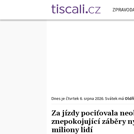
ZPRAVODA
Dnes je
čtvrtek
6. srpna
2026
.
Svátek má
Oldř
Za jízdy pociťovala neo
znepokojující záběry n
miliony lidí