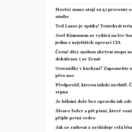
Hovězí maso stojí za 41 procenty o
studie
Ted Lasso je zpátky! Tentokrát tré
Joel Kinnaman se vydává na lov Sa
jednu z největších operací CIA
Černé díry mohou skrývat stopu mi
dokážeme i ze Země
Octomilky v kuchyni? Zapomeňte na
přes noc
Předpověď, kterou nikdo nechtěl. 
srpna
Je běhání dole bez opravdu tak zdra
Álvaro Soler a pět písní, které von
přijde první vedro
Jak se radovat z orchideje celá lét