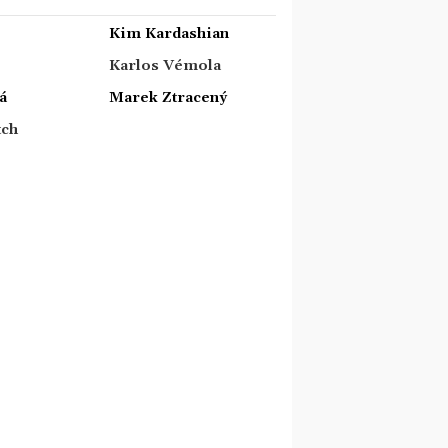
Kim Kardashian
Karlos Vémola
á
Marek Ztracený
tch