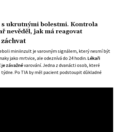
 s ukrutnými bolestmi. Kontrola
ař nevěděl, jak má reagovat
 záchvat
eboli miniinzult je varovným signálem, který nesmí být
naky jako mrtvice, ale odeznívá do 24 hodin.
Lékaři
ž je závažné
varování. Jedna z dvanácti osob, které
o týdne. Po TIA by měl pacient podstoupit důkladné