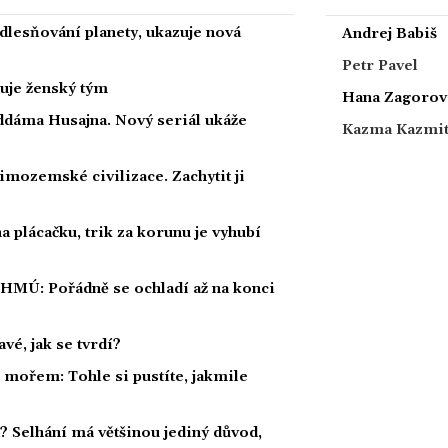
dlesňování planety, ukazuje nová
Andrej Babiš
Petr Pavel
nuje ženský tým
Hana Zagorov
ddáma Husajna. Nový seriál ukáže
Kazma Kazmi
mozemské civilizace. Zachytit ji
 plácačku, trik za korunu je vyhubí
ČHMÚ: Pořádně se ochladí až na konci
vé, jak se tvrdí?
í mořem: Tohle si pustíte, jakmile
a? Selhání má většinou jediný důvod,