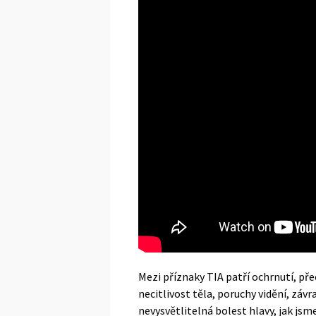
Mezi
příznaky
TIA patří ochrnutí, př
necitlivost těla, poruchy vidění, záv
nevysvětlitelná bolest hlavy, jak jsm