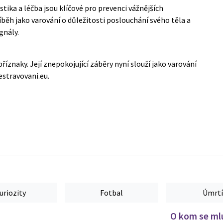
stika a léčba jsou klíčové pro prevenci vážnějších
íběh jako varování o důležitosti poslouchání svého těla a
gnály.
říznaky. Její znepokojující záběry nyní slouží jako varování
estravovani.eu
.
uriozity
Fotbal
Úmrtí
O kom se mlu