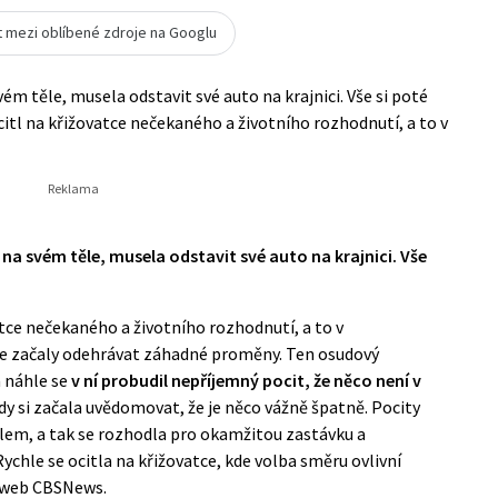
t mezi oblíbené zdroje na Googlu
ém těle, musela odstavit své auto na krajnici. Vše si poté
citl na křižovatce nečekaného a životního rozhodnutí, a to v
na svém těle, musela odstavit své auto na krajnici. Vše
atce nečekaného a životního rozhodnutí, a to v
le začaly odehrávat záhadné proměny. Ten osudový
a náhle se
v ní probudil nepříjemný pocit, že něco není v
hdy si začala uvědomovat, že je něco vážně špatně. Pocity
tělem, a tak se rozhodla pro okamžitou zastávku a
Rychle se ocitla na křižovatce, kde volba směru ovlivní
l web
CBSNews
.