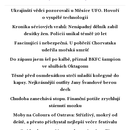
Ukrajinští vědci pozorovali u Měsíce UFO. Hovoří
o vyspělé technologii
Kronika sériových vrahů: Nenápadný dělník zabil
desítky žen. Policii unikal téměř 20 let
Fascinující i nebezpečná. U pobřeží Chorvatska
udeřila mořská smršť
Do zápasu jsem šel po kalbě, přiznal BKFC šampion
ve službách Oktagonu
Těsně před osmdesátkou strčí mladší kolegyně do
kapsy. Nejkrásnější outfity Jany Švandové berou
dech
Chudoba zanechává stopu. Finanční potíže zrychlují
stárnutí mozku
Moby na Colours of Ostrava: Střízlivý, mokrý od
deště, a přesto přichystal nejlepší večer festivalu