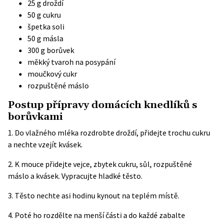
25 g droždí
50 g cukru
špetka soli
50 g másla
300 g borůvek
měkký tvaroh na posypání
moučkový cukr
rozpuštěné máslo
Postup přípravy domácích knedlíků s
borůvkami
1. Do vlažného mléka rozdrobte droždí, přidejte trochu cukru
a nechte vzejít kvásek.
2. K mouce přidejte vejce, zbytek cukru, sůl, rozpuštěné
máslo a kvásek. Vypracujte hladké těsto.
3. Těsto nechte asi hodinu kynout na teplém místě.
4. Poté ho rozdělte na menší části a do každé zabalte