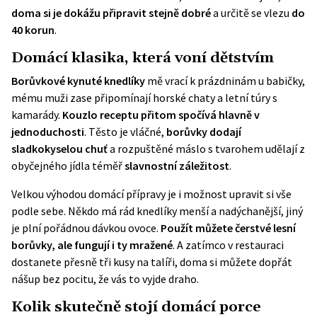
doma si je dokážu připravit stejně dobré
a určitě se vlezu
do
40 korun
.
Domácí klasika, která voní dětstvím
Borůvkové kynuté knedlíky
mě vrací k prázdninám u babičky,
mému muži zase připomínají horské chaty a letní túry s
kamarády.
Kouzlo receptu přitom spočívá hlavně v
jednoduchosti
. Těsto je vláčné,
borůvky dodají
sladkokyselou chuť
a rozpuštěné máslo s tvarohem udělají z
obyčejného jídla téměř
slavnostní záležitost
.
Velkou výhodou domácí přípravy je i možnost upravit si vše
podle sebe. Někdo má rád knedlíky menší a nadýchanější, jiný
je plní pořádnou dávkou ovoce.
Použít můžete čerstvé lesní
borůvky
, ale fungují i ty mražené
. A zatímco v restauraci
dostanete přesně tři kusy na talíři, doma si můžete dopřát
nášup bez pocitu, že vás to vyjde draho.
Kolik skutečně stojí domácí porce