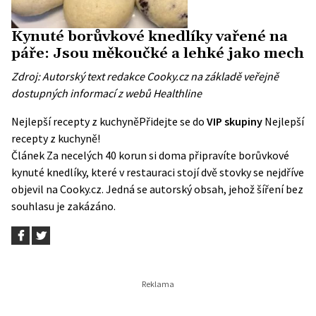
Kynuté borůvkové knedlíky vařené na
páře: Jsou měkoučké a lehké jako mech
Zdroj: Autorský text redakce Cooky.cz na základě veřejně
dostupných informací z webů
Healthline
Nejlepší recepty z kuchyně
Přidejte se do
VIP skupiny
Nejlepší
recepty z kuchyně!
Článek
Za necelých 40 korun si doma připravíte borůvkové
kynuté knedlíky, které v restauraci stojí dvě stovky
se nejdříve
objevil na
Cooky.cz
. Jedná se autorský obsah, jehož šíření bez
souhlasu je zakázáno.