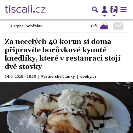
19°C
8. srpna
,
Soběslav
Za necelých 40 korun si doma
připravíte borůvkové kynuté
knedlíky, které v restauraci stojí
dvě stovky
14. 5. 2026 – 18:19
|
Partnerské články
|
cooky.cz