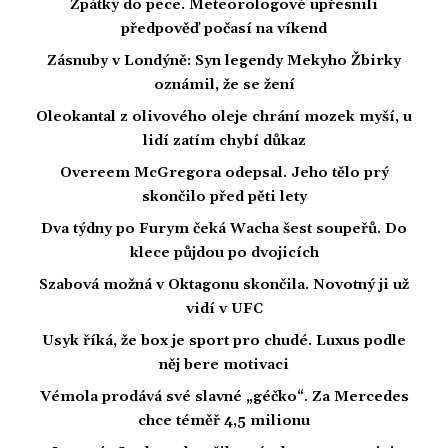
Zpátky do pece. Meteorologové upřesnili
předpověď počasí na víkend
Zásnuby v Londýně: Syn legendy Mekyho Žbirky
oznámil, že se žení
Oleokantal z olivového oleje chrání mozek myší, u
lidí zatím chybí důkaz
Overeem McGregora odepsal. Jeho tělo prý
skončilo před pěti lety
Dva týdny po Furym čeká Wacha šest soupeřů. Do
klece půjdou po dvojicích
Szabová možná v Oktagonu skončila. Novotný ji už
vidí v UFC
Usyk říká, že box je sport pro chudé. Luxus podle
něj bere motivaci
Vémola prodává své slavné „géčko“. Za Mercedes
chce téměř 4,5 milionu