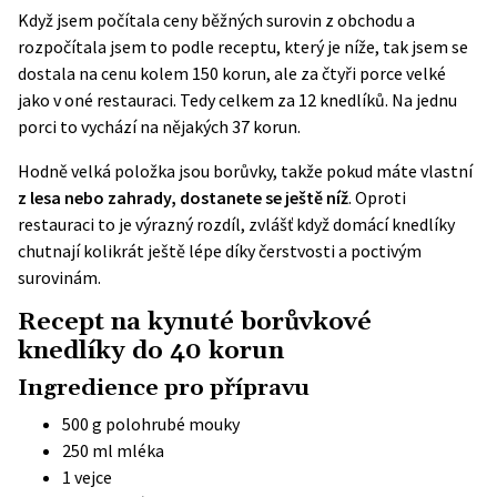
Když jsem počítala ceny běžných surovin z obchodu a
rozpočítala jsem to podle receptu, který je níže, tak jsem se
dostala na cenu kolem 150 korun, ale za čtyři porce velké
jako v oné restauraci. Tedy celkem za 12 knedlíků. Na jednu
porci to vychází na nějakých 37 korun.
Hodně velká položka jsou borůvky, takže pokud máte vlastní
z lesa nebo zahrady, dostanete se ještě níž
. Oproti
restauraci to je výrazný rozdíl, zvlášť když domácí knedlíky
chutnají kolikrát ještě lépe díky čerstvosti a poctivým
surovinám.
Recept na kynuté borůvkové
knedlíky do 40 korun
Ingredience pro přípravu
500 g polohrubé mouky
250 ml mléka
1 vejce