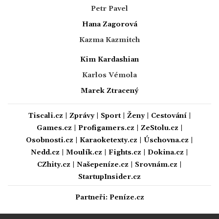
Petr Pavel
Hana Zagorová
Kazma Kazmitch
Kim Kardashian
Karlos Vémola
Marek Ztracený
Tiscali.cz
|
Zprávy
|
Sport
|
Ženy
|
Cestování
|
Games.cz
|
Profigamers.cz
|
ZeStolu.cz
|
Osobnosti.cz
|
Karaoketexty.cz
|
Úschovna.cz
|
Nedd.cz
|
Moulík.cz
|
Fights.cz
|
Dokina.cz
|
CZhity.cz
|
Našepeníze.cz
|
Srovnám.cz
|
StartupInsider.cz
Partneři:
Peníze.cz