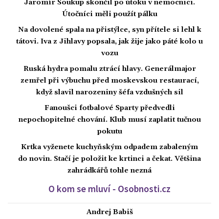
Jaromír Soukup skončil po útoku v nemocnici.
Útočníci měli použít pálku
Na dovolené spala na přistýlce, syn přítele si lehl k
tátovi. Iva z Jihlavy popsala, jak žije jako páté kolo u
vozu
Ruská hydra pomalu ztrácí hlavy. Generálmajor
zemřel při výbuchu před moskevskou restaurací,
když slavil narozeniny šéfa vzdušných sil
Fanoušci fotbalové Sparty předvedli
nepochopitelné chování. Klub musí zaplatit tučnou
pokutu
Krtka vyženete kuchyňským odpadem zabaleným
do novin. Stačí je položit ke krtinci a čekat. Většina
zahrádkářů tohle nezná
O kom se mluví - Osobnosti.cz
Andrej Babiš