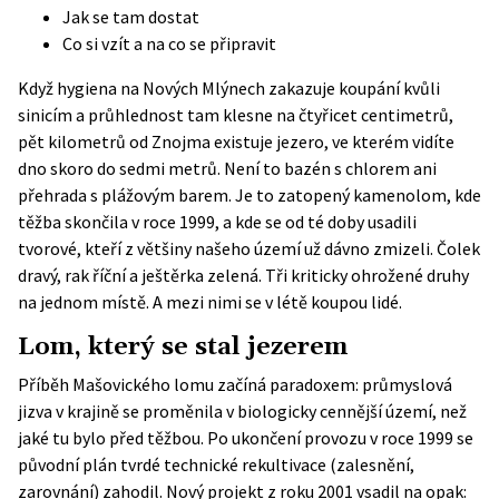
Jak se tam dostat
Co si vzít a na co se připravit
Když hygiena na Nových Mlýnech zakazuje koupání kvůli
sinicím a průhlednost tam klesne na čtyřicet centimetrů,
pět kilometrů od Znojma existuje jezero, ve kterém vidíte
dno skoro do sedmi metrů. Není to bazén s chlorem ani
přehrada s plážovým barem. Je to zatopený kamenolom, kde
těžba skončila v roce 1999, a kde se od té doby usadili
tvorové, kteří z většiny našeho území už dávno zmizeli. Čolek
dravý, rak říční a ještěrka zelená. Tři kriticky ohrožené druhy
na jednom místě. A mezi nimi se v létě koupou lidé.
Lom, který se stal jezerem
Příběh Mašovického lomu začíná paradoxem: průmyslová
jizva v krajině se proměnila v biologicky cennější území, než
jaké tu bylo před těžbou. Po ukončení provozu v roce 1999 se
původní plán tvrdé technické rekultivace (zalesnění,
zarovnání) zahodil. Nový projekt z roku 2001 vsadil na opak: