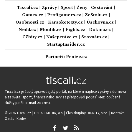
Tiscali.cz
|
Zprávy
|
Sport
|
Ženy
|
Cestování
|
Games.cz
|
Profigamers.cz
|
ZeStolu.cz
|
Osobnosti.cz
|
Karaoketexty.cz
|
Úschovna.cz
|
Nedd.cz
|
Moulík.cz
|
Fights.cz
|
Dokina.cz
|
CZhity.cz
|
Našepeníze.cz
|
Srovnám.cz
|
StartupInsider.cz
Partneři:
Peníze.cz
Tiscali.cz
je český zpravodajský portál, na kterém najdete
zprávy
z domova
a ze světa,
sport
, finance nebo servis s předpovědí počasí. Mezi oblíbené
služby patří i
e-mail zdarma
.
© 2026 Tiscali.cz |
TISCALI MEDIA, a.s.
|
Člen skupiny DIGNITY, s.r.o.
|
Kontakt
|
O nás
|
Kodex