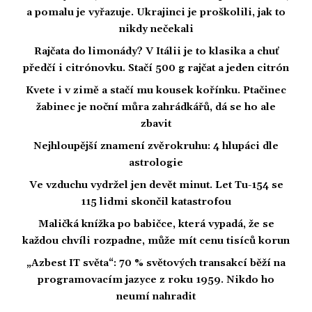
a pomalu je vyřazuje. Ukrajinci je proškolili, jak to
nikdy nečekali
Rajčata do limonády? V Itálii je to klasika a chuť
předčí i citrónovku. Stačí 500 g rajčat a jeden citrón
Kvete i v zimě a stačí mu kousek kořínku. Ptačinec
žabinec je noční můra zahrádkářů, dá se ho ale
zbavit
Nejhloupější znamení zvěrokruhu: 4 hlupáci dle
astrologie
Ve vzduchu vydržel jen devět minut. Let Tu-154 se
115 lidmi skončil katastrofou
Maličká knížka po babičce, která vypadá, že se
každou chvíli rozpadne, může mít cenu tisíců korun
„Azbest IT světa“: 70 % světových transakcí běží na
programovacím jazyce z roku 1959. Nikdo ho
neumí nahradit