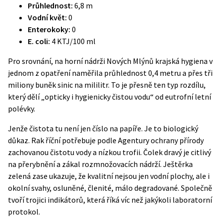
Průhlednost:
6,8 m
Vodní květ:
0
Enterokoky:
0
E. coli:
4 KTJ/100 ml
Pro srovnání, na horní nádrži Nových Mlýnů krajská hygiena v
jednom z opatření naměřila průhlednost 0,4 metru a přes tři
miliony buněk sinic na mililitr. To je přesně ten typ rozdílu,
který dělí „opticky i hygienicky čistou vodu“ od eutrofní letní
polévky.
Jenže čistota tu není jen číslo na papíře. Je to biologický
důkaz.
Rak říční
potřebuje podle Agentury ochrany přírody
zachovanou čistotu vody a nízkou trofii. Čolek dravý je citlivý
na přerybnění a zákal rozmnožovacích nádrží. Ještěrka
zelená zase ukazuje, že kvalitní nejsou jen vodní plochy, ale i
okolní svahy, osluněné, členité, málo degradované. Společně
tvoří trojici indikátorů, která říká víc než jakýkoli laboratorní
protokol.