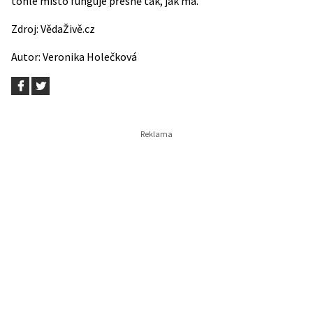
tohle místo funguje přesně tak, jak má.
Zdroj:
VědaŽivě.cz
Autor:
Veronika Holečková