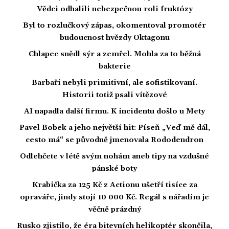
Vědci odhalili nebezpečnou roli fruktózy
Byl to rozlučkový zápas, okomentoval promotér
budoucnost hvězdy Oktagonu
Chlapec snědl sýr a zemřel. Mohla za to běžná
bakterie
Barbaři nebyli primitivní, ale sofistikovaní.
Historii totiž psali vítězové
AI napadla další firmu. K incidentu došlo u Mety
Pavel Bobek a jeho největší hit: Píseň „Veď mě dál,
cesto má“ se původně jmenovala Rododendron
Odlehčete v létě svým nohám aneb tipy na vzdušné
pánské boty
Krabička za 125 Kč z Actionu ušetří tisíce za
opraváře, jindy stojí 10 000 Kč. Regál s nářadím je
věčně prázdný
Rusko zjistilo, že éra bitevních helikoptér skončila,