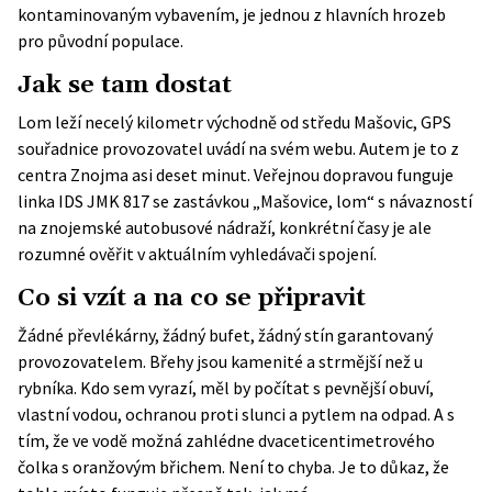
kontaminovaným vybavením, je jednou z hlavních hrozeb
pro původní populace.
Jak se tam dostat
Lom leží necelý kilometr východně od středu Mašovic, GPS
souřadnice provozovatel uvádí na svém webu. Autem je to z
centra Znojma asi deset minut. Veřejnou dopravou funguje
linka IDS JMK 817 se zastávkou „Mašovice, lom“ s návazností
na znojemské autobusové nádraží, konkrétní časy je ale
rozumné ověřit v aktuálním vyhledávači spojení.
Co si vzít a na co se připravit
Žádné převlékárny, žádný bufet, žádný stín garantovaný
provozovatelem. Břehy jsou kamenité a strmější než u
rybníka. Kdo sem vyrazí, měl by počítat s pevnější obuví,
vlastní vodou, ochranou proti slunci a pytlem na odpad. A s
tím, že ve vodě možná zahlédne dvaceticentimetrového
čolka s oranžovým břichem. Není to chyba. Je to důkaz, že