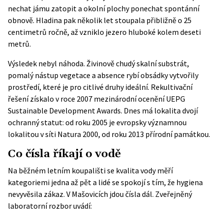
nechat jámu zatopit a okolní plochy ponechat spontánní
obnově. Hladina pak několik let stoupala přibližně o 25
centimetrů ročně, až vzniklo jezero hluboké kolem deseti
metrů.
Výsledek nebyl náhoda. Živinově chudý skalní substrát,
pomalý nástup vegetace a absence rybí obsádky vytvořily
prostředí, které je pro citlivé druhy ideální. Rekultivační
řešení získalo v roce 2007 mezinárodní ocenění
UEPG
Sustainable Development Awards
. Dnes má lokalita dvojí
ochranný statut: od roku 2005 je evropsky významnou
lokalitou v síti Natura 2000, od roku 2013 přírodní památkou.
Co čísla říkají o vodě
Na běžném letním koupališti se kvalita vody měří
kategoriemi jedna až pět a lidé se spokojí s tím, že hygiena
nevyvěsila zákaz. V Mašovicích jdou čísla dál. Zveřejněný
laboratorní rozbor uvádí: