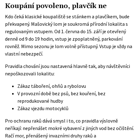
Koupání povoleno, plavčík ne
Kdo čeká klasické koupaliště se stánkem a plavčíkem, bude
překvapený. Mašovický lom je soukromá přírodní lokalita s
regulovaným vstupem. Od 1. června do 15. září je otevřený
denně od 9 do 19 hodin, vstup je zpoplatněný, parkování
rovněž. Mimo sezonu je lom volně přístupný. Vstup je vždy na
vlastní nebezpečí.
Pravidla chování jsou nastavená hlavně tak, aby návštěvníci
nepoškozovali lokalitu:
Zákaz táboření, ohňů a rybolovu
V provozní době bez psů, bez kouření, bez
reprodukované hudby
Zákaz vjezdu motocyklů
Pro ochranu raků dává smysl i to, co pravidla výslovně
neříkají: nepřenášet mokré vybavení z jiných vod bez očištění.
Račí mor, přenášený invazními druhy raků a