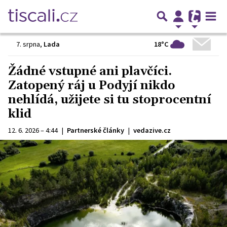
18°C
7. srpna
,
Lada
Žádné vstupné ani plavčíci.
Zatopený ráj u Podyjí nikdo
nehlídá, užijete si tu stoprocentní
klid
12. 6. 2026 – 4:44
|
Partnerské články
|
vedazive.cz