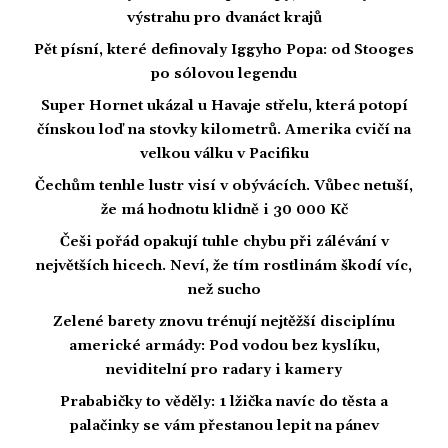
výstrahu pro dvanáct krajů
Pět písní, které definovaly Iggyho Popa: od Stooges
po sólovou legendu
Super Hornet ukázal u Havaje střelu, která potopí
čínskou loď na stovky kilometrů. Amerika cvičí na
velkou válku v Pacifiku
Čechům tenhle lustr visí v obývácích. Vůbec netuší,
že má hodnotu klidně i 30 000 Kč
Češi pořád opakují tuhle chybu při zálévání v
největších hicech. Neví, že tím rostlinám škodí víc,
než sucho
Zelené barety znovu trénují nejtěžší disciplínu
americké armády: Pod vodou bez kyslíku,
neviditelní pro radary i kamery
Prababičky to věděly: 1 lžička navíc do těsta a
palačinky se vám přestanou lepit na pánev