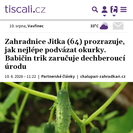
33°C
10. srpna
,
Vavřinec
Zahradnice Jitka (64) prozrazuje,
jak nejlépe podvázat okurky.
Babičin trik zaručuje dechberoucí
úrodu
10. 6. 2026 – 11:22
|
Partnerské články
|
chalupari-zahradkari.cz