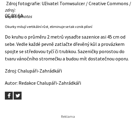
Zdroj fotografie: Uživatel Tomwsulcer / Creative Commons /
zdroj:
CC BY-SA
depositphotos
Okurky milují vertikální růst, eliminuje se tak vznik plísní
Do kruhu o průměru 2 metrů vysaďte sazenice asi 45 cm od
sebe. Vedle každé pevně zatlačte dřevěný kůl a provázkem
spojte se středovou tyčí či trubkou. Sazeničky porostou do
tvaru vánočního stromečku a budou mít dostatečnou oporu.
Zdroj:
Chalupáři-Zahrádkáři
Autor:
Redakce Chalupáři-Zahrádkáři