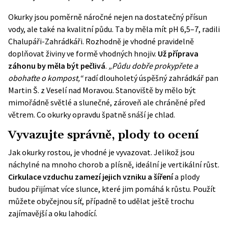
Okurky jsou poměrně náročné nejen na dostatečný přísun
vody, ale také na kvalitní půdu. Ta by měla mít
pH 6,5–7
, radili
Chalupáři-Zahrádkáři. Rozhodně je vhodné pravidelně
doplňovat živiny ve formě vhodných hnojiv.
Už příprava
záhonu by měla být pečlivá
.
„Půdu dobře prokypřete a
obohaťte o kompost,“
radí dlouholetý úspěšný zahrádkář pan
Martin Š. z Veselí nad Moravou. Stanoviště by mělo být
mimořádně světlé a slunečné, zároveň ale chráněné před
větrem. Co okurky opravdu špatně snáší je chlad.
Vyvazujte správně, plody to ocení
Jak okurky rostou, je vhodné je vyvazovat. Jelikož jsou
náchylné na mnoho chorob a plísně, ideální je vertikální růst.
Cirkulace vzduchu zamezí jejich vzniku a šíření
a plody
budou přijímat více slunce, které jim pomáhá k růstu. Použít
můžete obyčejnou síť, případně to udělat ještě trochu
zajímavější a oku lahodící.