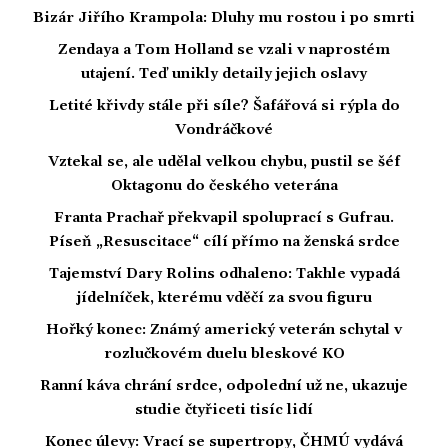
Bizár Jiřího Krampola: Dluhy mu rostou i po smrti
Zendaya a Tom Holland se vzali v naprostém
utajení. Teď unikly detaily jejich oslavy
Letité křivdy stále při síle? Šafářová si rýpla do
Vondráčkové
Vztekal se, ale udělal velkou chybu, pustil se šéf
Oktagonu do českého veterána
Franta Prachař překvapil spoluprací s Gufrau.
Píseň „Resuscitace“ cílí přímo na ženská srdce
Tajemství Dary Rolins odhaleno: Takhle vypadá
jídelníček, kterému vděčí za svou figuru
Hořký konec: Známý americký veterán schytal v
rozlučkovém duelu bleskové KO
Ranní káva chrání srdce, odpolední už ne, ukazuje
studie čtyřiceti tisíc lidí
Konec úlevy: Vrací se supertropy, ČHMÚ vydává