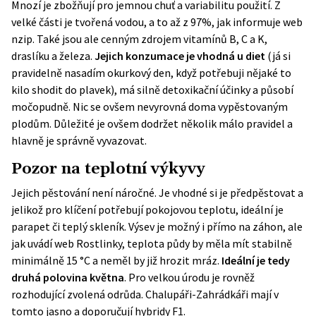
Mnozí je zbožňují pro jemnou chuť a variabilitu použití. Z
velké části je tvořená vodou, a to až z 97%, jak informuje web
nzip
. Také jsou ale cenným zdrojem vitamínů B, C a K,
draslíku a železa.
Jejich konzumace je vhodná u diet
(já si
pravidelně nasadím okurkový den, když potřebuji nějaké to
kilo shodit do plavek), má silně detoxikační účinky a působí
močopudně. Nic se ovšem nevyrovná doma vypěstovaným
plodům. Důležité je ovšem dodržet několik málo pravidel a
hlavně je správně vyvazovat.
Pozor na teplotní výkyvy
Jejich pěstování není náročné. Je vhodné si je předpěstovat a
jelikož pro klíčení potřebují pokojovou teplotu, ideální je
parapet či teplý skleník. Výsev je možný i přímo na záhon, ale
jak uvádí web
Rostlinky
, teplota půdy by měla mít stabilně
minimálně 15 °C a neměl by již hrozit mráz.
Ideální je tedy
druhá polovina května
. Pro velkou úrodu je rovněž
rozhodující zvolená odrůda. Chalupáři-Zahrádkáři mají v
tomto jasno a doporučují
hybridy F1
.