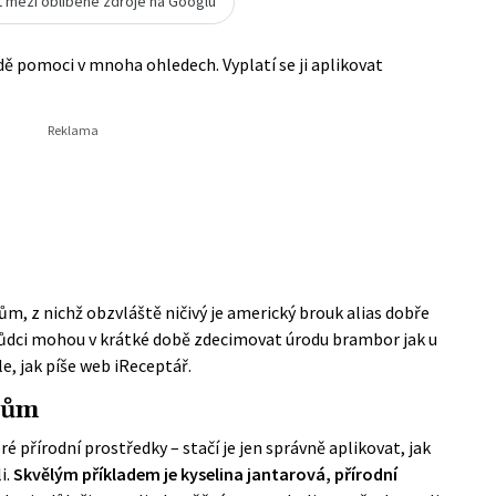
t mezi oblíbené zdroje na Googlu
ě pomoci v mnoha ohledech. Vyplatí se ji aplikovat
, z nichž obzvláště ničivý je americký brouk alias dobře
dci mohou v krátké době zdecimovat úrodu brambor jak u
e, jak píše web
iReceptář
.
dcům
přírodní prostředky – stačí je jen správně aplikovat, jak
i.
Skvělým příkladem je kyselina jantarová, přírodní