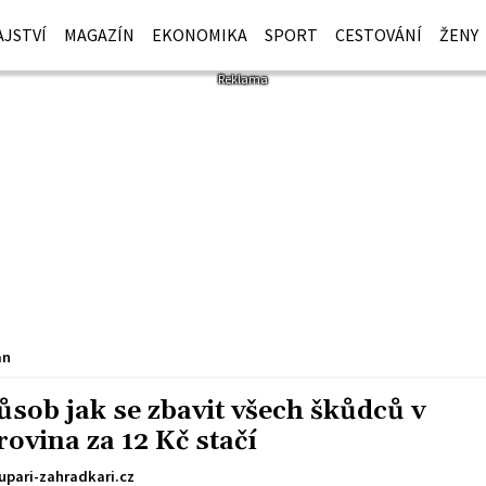
JSTVÍ
MAGAZÍN
EKONOMIKA
SPORT
CESTOVÁNÍ
ŽENY
an
ůsob jak se zbavit všech škůdců v
vina za 12 Kč stačí
upari-zahradkari.cz