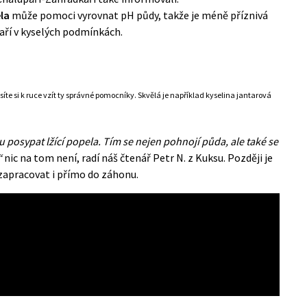
la
může pomoci vyrovnat pH půdy, takže je méně příznivá
aří v kyselých podmínkách.
te si k ruce vzít ty správné pomocníky. Skvělá je například kyselina jantarová
osypat lžící popela. Tím se nejen pohnojí půda, ale také se
“
nic na tom není, radí náš čtenář Petr N. z Kuksu. Později je
pracovat i přímo do záhonu.