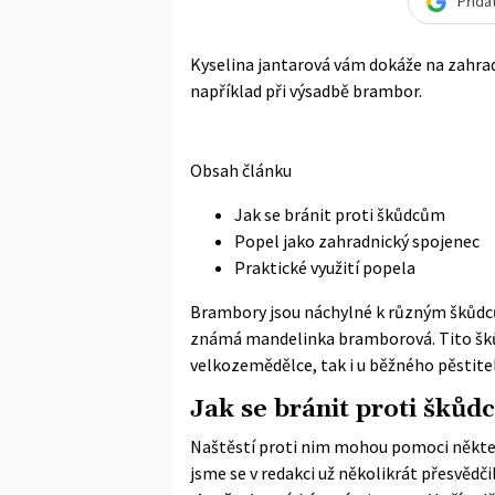
Přida
Kyselina jantarová vám dokáže na zahrad
například při výsadbě brambor.
Obsah článku
Jak se bránit proti škůdcům
Popel jako zahradnický spojenec
Praktické využití popela
Brambory jsou náchylné k různým škůdcům
známá mandelinka bramborová. Tito šků
velkozemědělce, tak i u běžného pěstitel
Jak se bránit proti šků
Naštěstí proti nim mohou pomoci některé 
jsme se v redakci už několikrát přesvědčil