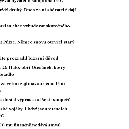
Vyzval bývalého šampiona UFC
dý druhý. Dnes za ni sběratelé dají
arian chce vybudovat skutečného
Pütze. Němec znovu otevřel starý
ite prozradil bizarní důvod
i-26 Halo: obří Otesánek, který
letadlo
s za velmi zajímavou cenu. Umí
u
k dostal výprask od šesti soupeřů
ké vojáky, i když jsou v tancích.
°C
FC mu finančně nedává smysl