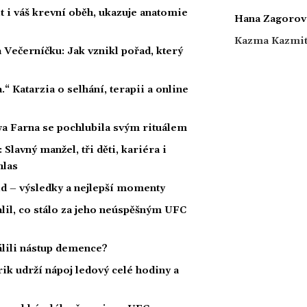
 i váš krevní oběh, ukazuje anatomie
Hana Zagorov
Kazma Kazmi
 Večerníčku: Jak vznikl pořad, který
a.“ Katarzia o selhání, terapii a online
wa Farna se pochlubila svým rituálem
Slavný manžel, tři děti, kariéra i
hlas
ld – výsledky a nejlepší momenty
alil, co stálo za jeho neúspěšným UFC
dálili nástup demence?
rik udrží nápoj ledový celé hodiny a