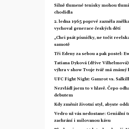
Silně tlumené tenisky mohou tlumit
chodidla
2. ledna 1965 poprvé zazněla znělka
vychoval generace českých dětí
„Chci psát písničky, ne točit reelsk
samotě
Tři Edeny za sebou a pak postel: E
Tatiana Dyková (dříve Vilhelmová): 
výhra v show Tvoje tvář má známý 
UFC Fight Night: Gamrot vs. Salkil
Nezvládl jsem to v hlavě. Čepo odh
debutem
Kdy změnit životní styl, abyste od
Vedro už vás nedostane: Geniální t
zachrání i milovanou kávu