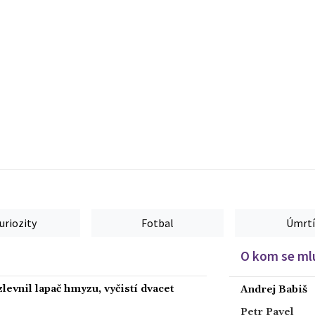
uriozity
Fotbal
Úmrtí
O kom se mlu
levnil lapač hmyzu, vyčistí dvacet
Andrej Babiš
Petr Pavel