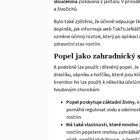
sloučenina
získávaná z jantaru. V přírod
a živočichů.
Bylo také zjištěno, že účinně odpuzuje š
doplněk, jak informuje web
TakToJeNáš
vznikne účinný roztok, který po aplikac
zdravotní stav rostlin.
Popel jako zahradnický 
A podobně lze použít i dřevěný popel. Je
draslíku, vápníku a hořčíku, které jsou k
brambor ho lze použít k několika účelům
houbovým chorobám.
Popel poskytuje základní živiny
, 
pomáhá regulovat vodu a odolnost
rostlin.
Má také vlastnosti, které mnoho
rostlin popelem mohou zahrádkáři v
půdě, například drátovce, o čemž 