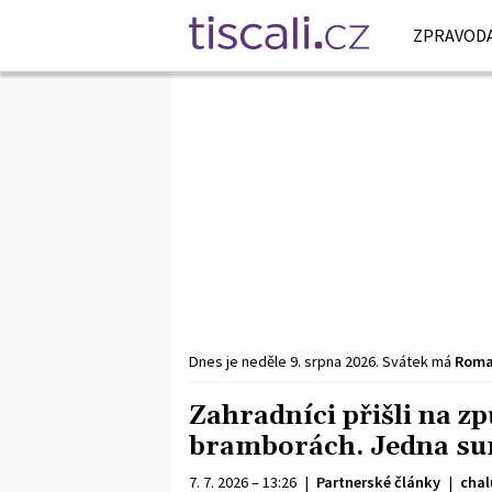
ZPRAVODA
Dnes je
neděle
9. srpna
2026
.
Svátek má
Rom
Zahradníci přišli na zp
bramborách. Jedna suro
7. 7. 2026 – 13:26
|
Partnerské články
|
chal