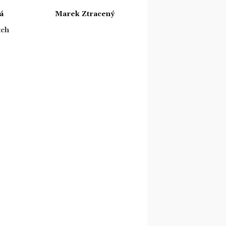
á
Marek Ztracený
tch