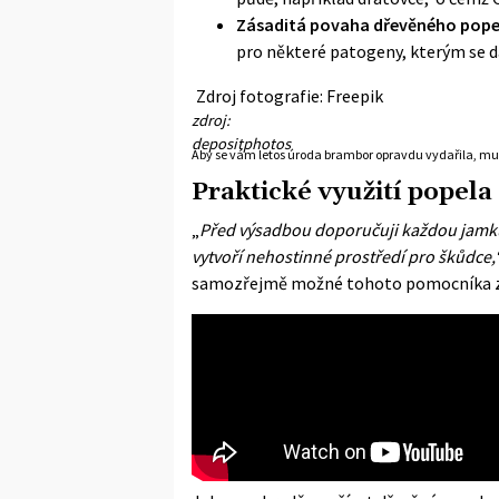
Zásaditá povaha dřevěného pope
pro některé patogeny, kterým se d
Zdroj fotografie: Freepik
zdroj:
depositphotos
Aby se vám letos úroda brambor opravdu vydařila, musí
Praktické využití popela
„
Před výsadbou doporučuji každou jamku p
vytvoří nehostinné prostředí pro škůdce,
samozřejmě možné tohoto pomocníka za