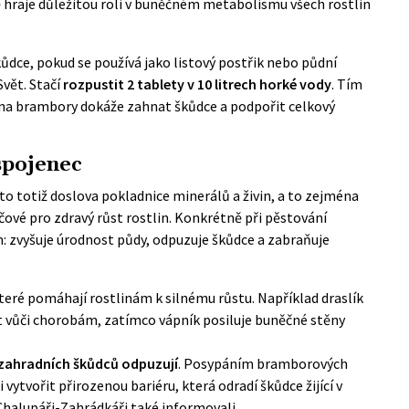
ě hraje důležitou roli v buněčném metabolismu všech rostlin
kůdce, pokud se používá jako listový postřik nebo půdní
Svět
. Stačí
rozpustit 2 tablety v 10 litrech horké vody
. Tím
i na brambory dokáže zahnat škůdce a podpořit celkový
spojenec
 to totiž doslova pokladnice minerálů a živin, a to zejména
líčové pro zdravý růst rostlin. Konkrétně při pěstování
: zvyšuje úrodnost půdy, odpuzuje škůdce a zabraňuje
které pomáhají rostlinám k silnému růstu. Například draslík
 vůči chorobám, zatímco vápník posiluje buněčné stěny
 zahradních škůdců odpuzují
. Posypáním bramborových
ytvořit přirozenou bariéru, která odradí škůdce žijící v
Chalupáři-Zahrádkáři
také informovali
.