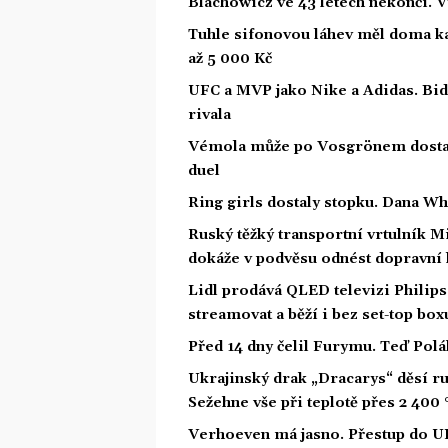
Blachowicz ve 43 letech nekončí. 
Tuhle sifonovou láhev měl doma kaž
až 5 000 Kč
UFC a MVP jako Nike a Adidas. Bid
rivala
Vémola může po Vosgrönem dostat 
duel
Ring girls dostaly stopku. Dana Wh
Ruský těžký transportní vrtulník M
dokáže v podvěsu odnést dopravní 
Lidl prodává QLED televizi Philip
streamovat a běží i bez set-top box
Před 14 dny čelil Furymu. Teď Polá
Ukrajinský drak „Dracarys“ děsí rus
Sežehne vše při teplotě přes 2 400 
Verhoeven má jasno. Přestup do U