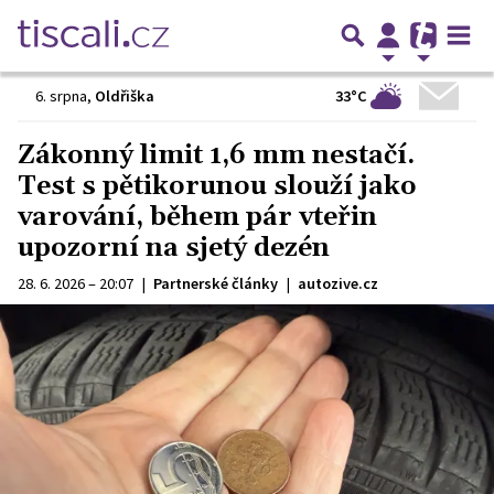
33°C
6. srpna
,
Oldřiška
Zákonný limit 1,6 mm nestačí.
Test s pětikorunou slouží jako
varování, během pár vteřin
upozorní na sjetý dezén
28. 6. 2026 – 20:07
|
Partnerské články
|
autozive.cz