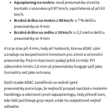
Aquaplaning na mokru:
nová pneumatika ztratila
kontakt s vozovkou při 87 km/h, opotřebená už při 63
km/h.
Brzdná dráha na mokru z 80 km/h:
o 7 % delší u
pneumatiky se 4 mm.
Brzdná dráha na sněhu z 30 km/h:
o 3,2 metru delší u
pneumatiky se 4 mm.
A to je stav při 4 mm, tedy při hodnotě, kterou ADAC sám
označuje za bezpečnostní minimum pro zimní a celoroční
pneumatiky. Pod ní vlastnosti padají ještě strměji. Při
zákonném limitu 1,6 mm už pneumatika funguje spíš jako
formalita než jako ochrana.
Další studie ADAC zaměřená na
reálně sjeté
pneumatiky
potvrzuje, že nejhorší propad nastává v mokrém
handlingu a odolnosti proti aquaplaningu, tedy přesně tam,
kde řidič potřebuje grip nejvíc a kde ho subjektivně nejhůř
odhadne.