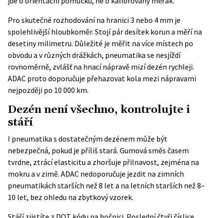
jde o orientační pomůcku, ne o kalibrovaný měřák.
Pro skutečné rozhodování na hranici 3 nebo 4 mm je
spolehlivější hloubkoměr. Stojí pár desítek korun a měří na
desetiny milimetru. Důležité je měřit na více místech po
obvodu a v různých drážkách, pneumatika se nesjíždí
rovnoměrně, zvlášť na hnací nápravě mizí dezén rychleji.
ADAC proto doporučuje přehazovat kola mezi nápravami
nejpozději po 10 000 km.
Dezén není všechno, kontrolujte i
stáří
I pneumatika s dostatečným dezénem může být
nebezpečná, pokud je příliš stará. Gumová směs časem
tvrdne, ztrácí elasticitu a zhoršuje přilnavost, zejména na
mokru a v zimě. ADAC nedoporučuje jezdit na zimních
pneumatikách starších než 8 let a na letních starších než 8–
10 let, bez ohledu na zbytkový vzorek.
Stáří zjistíte z DOT kódu na bočnici. Poslední čtyři číslice