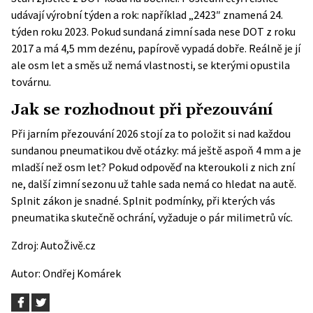
udávají výrobní týden a rok: například „2423″ znamená 24.
týden roku 2023. Pokud sundaná zimní sada nese DOT z roku
2017 a má 4,5 mm dezénu, papírově vypadá dobře. Reálně je jí
ale osm let a směs už nemá vlastnosti, se kterými opustila
továrnu.
Jak se rozhodnout při přezouvání
Při jarním přezouvání 2026 stojí za to položit si nad každou
sundanou pneumatikou dvě otázky: má ještě aspoň 4 mm a je
mladší než osm let? Pokud odpověď na kteroukoli z nich zní
ne, další zimní sezonu už tahle sada nemá co hledat na autě.
Splnit zákon je snadné. Splnit podmínky, při kterých vás
pneumatika skutečně ochrání, vyžaduje o pár milimetrů víc.
Zdroj:
AutoŽivě.cz
Autor:
Ondřej Komárek