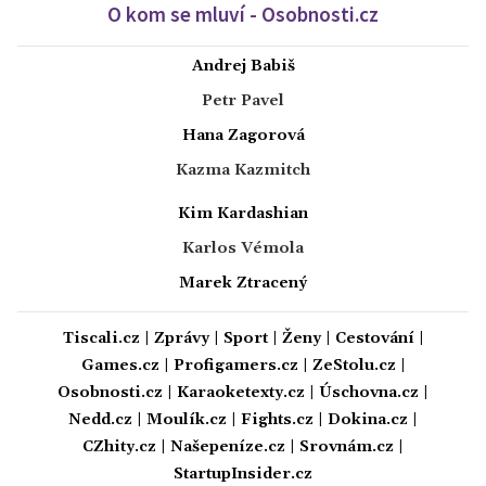
O kom se mluví - Osobnosti.cz
Andrej Babiš
Petr Pavel
Hana Zagorová
Kazma Kazmitch
Kim Kardashian
Karlos Vémola
Marek Ztracený
Tiscali.cz
|
Zprávy
|
Sport
|
Ženy
|
Cestování
|
Games.cz
|
Profigamers.cz
|
ZeStolu.cz
|
Osobnosti.cz
|
Karaoketexty.cz
|
Úschovna.cz
|
Nedd.cz
|
Moulík.cz
|
Fights.cz
|
Dokina.cz
|
CZhity.cz
|
Našepeníze.cz
|
Srovnám.cz
|
StartupInsider.cz