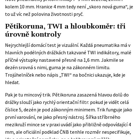
kolem 10 mm. Hranice 4 mm tedy není „skoro nová guma“, je
to už víc než polovina životnosti pryč.
Pětikoruna, TWI a hloubkoměr: tři
úrovně kontroly
Nejrychlejší domácí test je vizuální. Každá pneumatika má v
hlavních podélných drážkách takzvané TWI indikátory, malé
příčné výstupky nastavené přesně na 1,6 mm. Jakmile se
dezén srovná s nimi, guma je na zákonném limitu.
Trojúhelníček nebo nápis „TWI“ na bočnici ukazuje, kde je
hledat.
Pak je tu mincový trik. Pětikoruna zasazená hlavou dolů do
drážky slouží jako rychlý orientační filtr: pokud je vidět celá
číslice 5, dezén je pod zákonným minimem. Trik funguje jako
první varování, ne jako přesný nástroj. Šířka stříbrného
mezikruží mince se v praxi uvádí jako přibližně odpovídající 4
mm, ale oficiální podklad ČNB tenhle rozměr nespecifikuje,