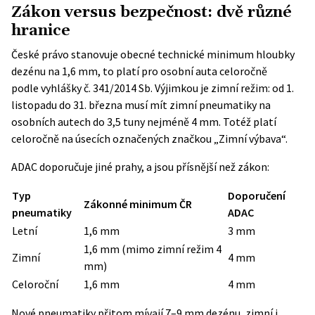
Zákon versus bezpečnost: dvě různé
hranice
České právo stanovuje obecné technické minimum hloubky
dezénu na 1,6 mm, to platí pro osobní auta celoročně
podle
vyhlášky č. 341/2014 Sb.
Výjimkou je zimní režim: od 1.
listopadu do 31. března musí mít zimní pneumatiky na
osobních autech do 3,5 tuny nejméně 4 mm. Totéž platí
celoročně na úsecích označených značkou „Zimní výbava“.
ADAC doporučuje jiné prahy, a jsou přísnější než zákon:
Typ
Doporučení
Zákonné minimum ČR
pneumatiky
ADAC
Letní
1,6 mm
3 mm
1,6 mm (mimo zimní režim 4
Zimní
4 mm
mm)
Celoroční
1,6 mm
4 mm
Nové pneumatiky přitom mívají 7–9 mm dezénu, zimní i