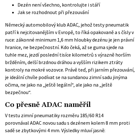
Dezén není všechno, kontrolujte i stáří
Jak se rozhodnout při přezouvání
Německý automobilový klub ADAC, jehož testy pneumatik
patří k nejcitovanějším v Evropě, to říká opakovaně a s čísly v
ruce: zákonné minimum 1,6 mm hloubky dezénu je jen právní
hranice, ne bezpečnostní. Kdo čeká, až se guma sjede na
tuhle mez, jezdí poslední tisíce kilometrů s výrazně horším
bržděním, delší brzdnou dráhou a vyšším rizikem ztráty
kontroly na mokré vozovce. Právě teď, při jarním přezouvání,
je ideální chvíle podívat se na sundanou zimní sadu jinýma
očima, ne jako na „ještě legální“, ale jako na „ještě
bezpečnou“.
Co přesně ADAC naměřil
V testu zimní pneumatiky rozměru 185/60 R14
porovnával
ADAC
novou sadu s dezénem kolem 8 mm proti
sadě se zbytkovými 4 mm. Výsledky mluví jasně: