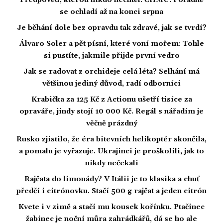
Předpověď, kterou nikdo nechtěl. ČHMÚ: Pořádně
se ochladí až na konci srpna
Je běhání dole bez opravdu tak zdravé, jak se tvrdí?
Álvaro Soler a pět písní, které voní mořem: Tohle
si pustíte, jakmile přijde první vedro
Jak se radovat z orchideje celá léta? Selhání má
většinou jediný důvod, radí odborníci
Krabička za 125 Kč z Actionu ušetří tisíce za
opraváře, jindy stojí 10 000 Kč. Regál s nářadím je
věčně prázdný
Rusko zjistilo, že éra bitevních helikoptér skončila,
a pomalu je vyřazuje. Ukrajinci je proškolili, jak to
nikdy nečekali
Rajčata do limonády? V Itálii je to klasika a chuť
předčí i citrónovku. Stačí 500 g rajčat a jeden citrón
Kvete i v zimě a stačí mu kousek kořínku. Ptačinec
žabinec je noční můra zahrádkářů, dá se ho ale