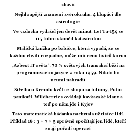
zbavit
Nejhloupější znamení zvěrokruhu: 4 hlupáci dle
astrologie
Ve vzduchu vydržel jen devět minut. Let Tu-154 se
115 lidmi skončil katastrofou
Maličká knížka po babičce, která vypadá, že se
každou chvíli rozpadne, může mít cenu tisíců korun
„Azbest IT světa“: 70 % světových transakcí běží na
programovacím jazyce z roku 1959. Nikdo ho
neumí nahradit
Střelba u Kremlu kvůli e-shopu za biliony, Putin
panikaří. Wildberries ovládají kavkazské klany a
teď po něm jde i Kyjev
Tato matematická hádanka nachytala už tisíce lidí.
Příklad 18 : 3 + 7 × 5 správně spočítají jen lidé, kteří
znají pořadí operací