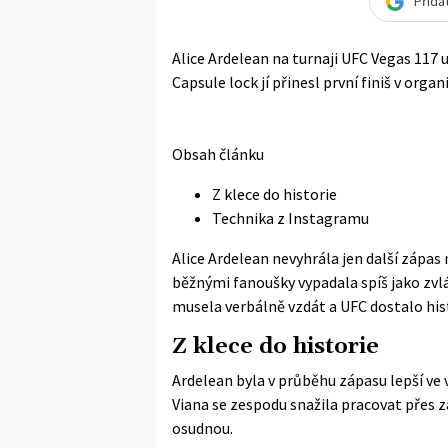
Přida
Alice Ardelean na turnaji UFC Vegas 117 
Capsule lock jí přinesl první finiš v org
Obsah článku
Z klece do historie
Technika z Instagramu
Alice Ardelean nevyhrála jen další zápas
běžnými fanoušky vypadala spíš jako zvl
musela verbálně vzdát a UFC dostalo hi
Z klece do historie
Ardelean byla v průběhu zápasu lepší ve 
Viana se zespodu snažila pracovat přes za
osudnou.