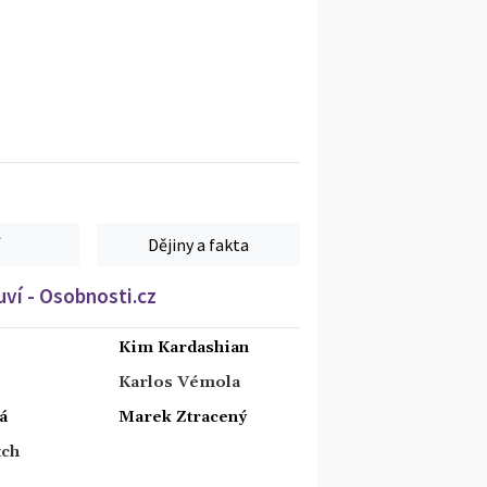
Dějiny a fakta
ví - Osobnosti.cz
Kim Kardashian
Karlos Vémola
á
Marek Ztracený
tch