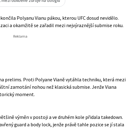
t mezi oblíbené zdroje na Googlu
ukončila Polyanu Vianu pákou, kterou UFC dosud nevidělo.
anizaci a okamžitě se zařadil mezi nejvýraznější submise roku.
 na prelims. Proti Polyane Vianě vytáhla techniku, která mezi
áštní zamotání nohou než klasická submise. Jenže Viana
storický moment.
většině výměn v postoji a ve druhém kole přidala takedown.
vřený guard a body lock, jenže právě tahle pozice se jí stala