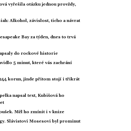
ová vyřešila otázku jednou provždy,
h: Alkohol, závislost, ticho a návrat
hesapeake Bay za týden, dnes to trvá
zapsaly do rockové historie
vidlo 5 minut, které vás zachrání
44 korun, jinde přitom stojí i třikrát
lka napsal text, Kubišová ho
et
oušek. Měl ho zmínit i v knize
ligy. Slávistovi Mosesovi byl prominut