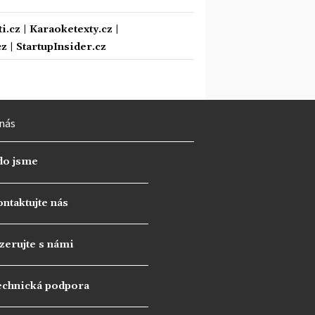
i.cz
|
Karaoketexty.cz
|
cz
|
StartupInsider.cz
nás
do jsme
ntaktujte nás
zerujte s námi
echnická podpora