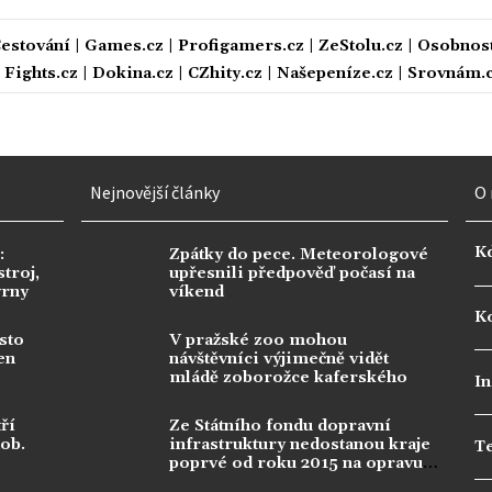
estování
|
Games.cz
|
Profigamers.cz
|
ZeStolu.cz
|
Osobnost
|
Fights.cz
|
Dokina.cz
|
CZhity.cz
|
Našepeníze.cz
|
Srovnám.
Nejnovější články
O 
K
:
Zpátky do pece. Meteorologové
troj,
upřesnili předpověď počasí na
vrny
víkend
Ko
sto
V pražské zoo mohou
en
návštěvníci výjimečně vidět
mládě zoborožce kaferského
In
ří
Ze Státního fondu dopravní
dob.
infrastruktury nedostanou kraje
T
poprvé od roku 2015 na opravu
silnic nic