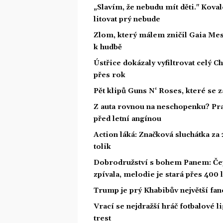
„Slavím, že nebudu mít děti." Koval
litovat prý nebude
Zlom, který málem zničil Gaia Mesia
k hudbě
Ústřice dokázaly vyfiltrovat celý C
přes rok
Pět klipů Guns N‘ Roses, které se 
Z auta rovnou na neschopenku? Pra
před letní angínou
Action láká: Značková sluchátka za 2
tolik
Dobrodružství s bohem Panem: Čepe
zpívala, melodie je stará přes 400 l
Trump je prý Khabibův největší fan
Vrací se nejdražší hráč fotbalové 
trest