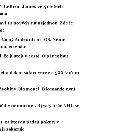
ě. LeBron James ve 41 letech
dana
ví 10 nových aut najednou: Zde je
íme
a žádný Android ani iOS. Němci
emu, co znáte
 že jí stojí v cestě. O pár minut
. Jeho dakar-safari verze s 500 koňmi
působit v Olomouci. Diomande nyní
ončil v nemocnici. Bývalý hráč NHL se
, za kterou padají pokuty v
 ji zakazuje