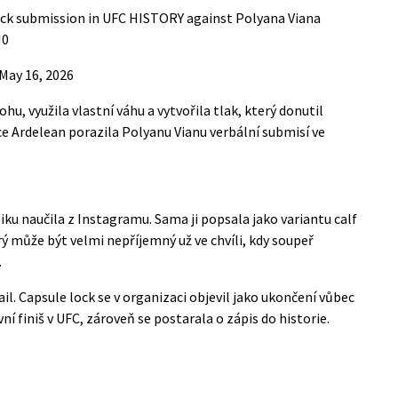
 lock submission in UFC HISTORY against Polyana Viana
J0
May 16, 2026
u, využila vlastní váhu a vytvořila tlak, který donutil
lice Ardelean porazila Polyanu Vianu verbální submisí ve
iku naučila z Instagramu. Sama ji popsala jako variantu calf
erý může být velmi nepříjemný už ve chvíli, kdy soupeř
.
ail. Capsule lock se v organizaci objevil jako ukončení vůbec
ní finiš v UFC, zároveň se postarala o zápis do historie.