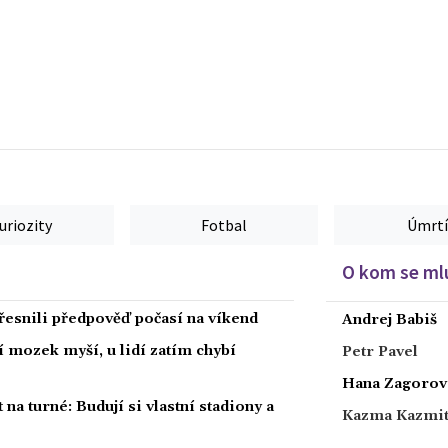
uriozity
Fotbal
Úmrtí
O kom se mlu
esnili předpověď počasí na víkend
Andrej Babiš
í mozek myší, u lidí zatím chybí
Petr Pavel
Hana Zagorov
 na turné: Budují si vlastní stadiony a
Kazma Kazmi