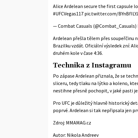
Alice Ardelean secure the first capsule
#UFCVegas117
pic.twitter.com/BYnBfILY
— Combat Casuals (@Combat_Casuals)
Ardelean přešla tělem přes soupeřčinu noh
Brazilku vzdát. Oficiální výsledek zní: A
druhém kole v čase 4:36.
Technika z Instagramu
Po zápase Ardelean přiznala, že se techn
sliceru, tedy tlaku na lýtko a koleno, kt
nestihne přesně pochopit, v jaké pasti je
Pro UFC je důležitý hlavně historický det
poprvé. Ardelean si tak nepřipsala jen prv
Zdroj:
MMAMAG.cz
Autor:
Nikola Andreev