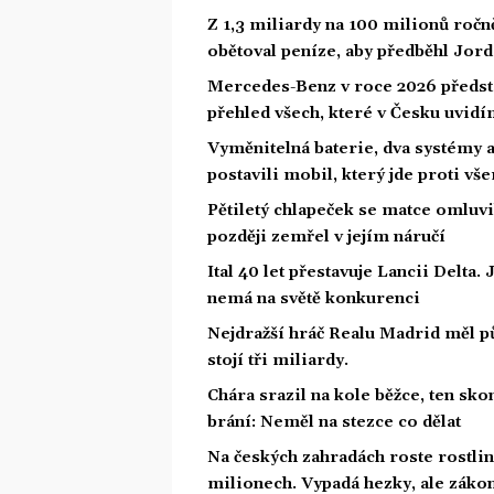
Z 1,3 miliardy na 100 milionů ročn
obětoval peníze, aby předběhl Jor
Mercedes-Benz v roce 2026 předsta
přehled všech, které v Česku uvid
Vyměnitelná baterie, dva systémy 
postavili mobil, který jde proti vš
Pětiletý chlapeček se matce omluvil,
později zemřel v jejím náručí
Ital 40 let přestavuje Lancii Delta
nemá na světě konkurenci
Nejdražší hráč Realu Madrid měl 
stojí tři miliardy.
Chára srazil na kole běžce, ten sk
brání: Neměl na stezce co dělat
Na českých zahradách roste rostlina
milionech. Vypadá hezky, ale zákon