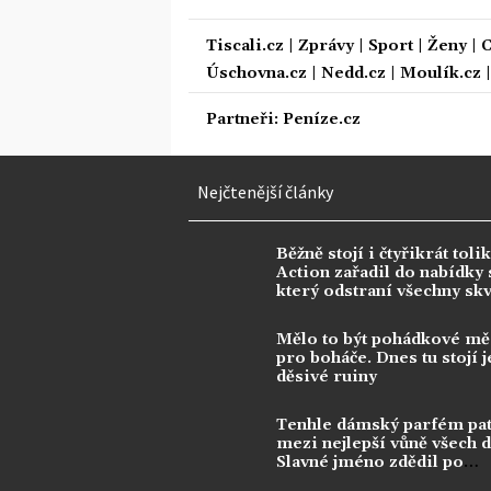
Tiscali.cz
|
Zprávy
|
Sport
|
Ženy
|
C
Úschovna.cz
|
Nedd.cz
|
Moulík.cz
Partneři:
Peníze.cz
Nejčtenější články
Běžně stojí i čtyřikrát tolik
Action zařadil do nabídky s
který odstraní všechny sk
Mělo to být pohádkové mě
pro boháče. Dnes tu stojí j
děsivé ruiny
Tenhle dámský parfém pat
mezi nejlepší vůně všech 
Slavné jméno zdědil po
kontroverzní legendě