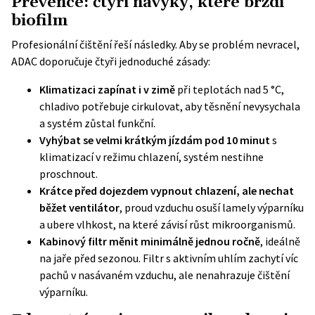
Prevence: čtyři návyky, které brzdí
biofilm
Profesionální čištění řeší následky. Aby se problém nevracel,
ADAC doporučuje čtyři jednoduché zásady:
Klimatizaci zapínat i v zimě
při teplotách nad 5 °C,
chladivo potřebuje cirkulovat, aby těsnění nevysychala
a systém zůstal funkční.
Vyhýbat se velmi krátkým jízdám pod 10 minut
s
klimatizací v režimu chlazení, systém nestihne
proschnout.
Krátce před dojezdem vypnout chlazení, ale nechat
běžet ventilátor
, proud vzduchu osuší lamely výparníku
a ubere vlhkost, na které závisí růst mikroorganismů.
Kabinový filtr měnit minimálně jednou ročně
, ideálně
na jaře před sezonou. Filtr s aktivním uhlím zachytí víc
pachů v nasávaném vzduchu, ale nenahrazuje čištění
výparníku.