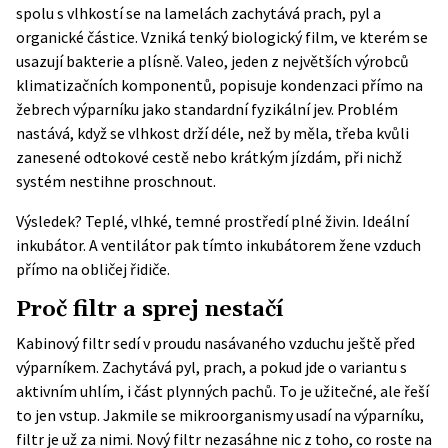
spolu s vlhkostí se na lamelách zachytává prach, pyl a
organické částice. Vzniká tenký biologický film, ve kterém se
usazují bakterie a plísně. Valeo, jeden z největších výrobců
klimatizačních komponentů,
popisuje kondenzaci přímo na
žebrech výparníku
jako standardní fyzikální jev. Problém
nastává, když se vlhkost drží déle, než by měla, třeba kvůli
zanesené odtokové cestě nebo krátkým jízdám, při nichž
systém nestihne proschnout.
Výsledek? Teplé, vlhké, temné prostředí plné živin. Ideální
inkubátor. A ventilátor pak tímto inkubátorem žene vzduch
přímo na obličej řidiče.
Proč filtr a sprej nestačí
Kabinový filtr sedí v proudu nasávaného vzduchu ještě před
výparníkem. Zachytává pyl, prach, a pokud jde o variantu s
aktivním uhlím, i část plynných pachů. To je užitečné, ale řeší
to jen vstup. Jakmile se mikroorganismy usadí na výparníku,
filtr je už za nimi. Nový filtr nezasáhne nic z toho, co roste na