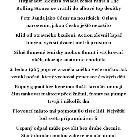
Hitparády: Meduza ovládla česká rádia a The
Rolling Stones se vrátili do albové top desítky
Petr Janda jako Cézar na nosítkách: Oslava
narozenin, jakou Česko ještě nezažilo
Klid od otravného bzučení: Action zlevnil lapač
hmyzu, vyčistí dvacet metrů prostoru
Silně tlumené tenisky mohou tlumit i váš krevní
oběh, ukazuje anatomie chodidla
2. ledna 1965 poprvé zazněla znělka Večerníčku: Jak
vznikl pořad, který vychoval generace českých dětí
Ropný gigant bez benzinu: Ruští farmáři nemají
čím tankovat traktory před žněmi, fronty na pumpy
trvají i několik dní
Plovoucí město má pojmout 80 tisíc lidí. Největší
loď světa připomíná sci-fi
Ucpaný odpad může povolit bez drahé chemie.
Starý domácí postup zabere jen pár minut