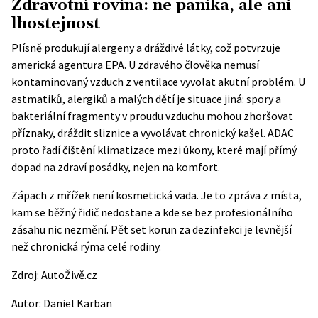
Zdravotní rovina: ne panika, ale ani
lhostejnost
Plísně produkují alergeny a dráždivé látky, což potvrzuje
americká agentura EPA. U zdravého člověka nemusí
kontaminovaný vzduch z ventilace vyvolat akutní problém. U
astmatiků, alergiků a malých dětí je situace jiná: spory a
bakteriální fragmenty v proudu vzduchu mohou zhoršovat
příznaky, dráždit sliznice a vyvolávat chronický kašel. ADAC
proto řadí čištění klimatizace mezi úkony, které mají přímý
dopad na zdraví posádky, nejen na komfort.
Zápach z mřížek není kosmetická vada. Je to zpráva z místa,
kam se běžný řidič nedostane a kde se bez profesionálního
zásahu nic nezmění. Pět set korun za dezinfekci je levnější
než chronická rýma celé rodiny.
Zdroj:
AutoŽivě.cz
Autor:
Daniel Karban