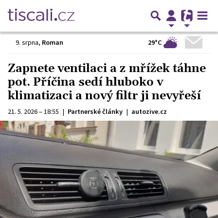
29°C
9. srpna
,
Roman
Zapnete ventilaci a z mřížek táhne
pot. Příčina sedí hluboko v
klimatizaci a nový filtr ji nevyřeší
21. 5. 2026 – 18:55
|
Partnerské články
|
autozive.cz