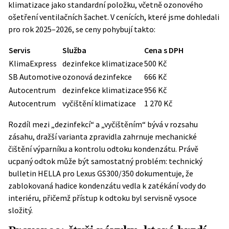
klimatizace jako standardní položku, včetně ozonového
ošetření ventilačních šachet. V cenících, které jsme dohledali
pro rok 2025–2026, se ceny pohybují takto:
Servis
Služba
Cena s DPH
KlimaExpress
dezinfekce klimatizace
500 Kč
SB Automotive
ozonová dezinfekce
666 Kč
Autocentrum
dezinfekce klimatizace
956 Kč
Autocentrum
vyčištění klimatizace
1 270 Kč
Rozdíl mezi „dezinfekcí“ a „vyčištěním“ bývá v rozsahu
zásahu, dražší varianta zpravidla zahrnuje mechanické
čištění výparníku a kontrolu odtoku kondenzátu. Právě
ucpaný odtok může být samostatný problém: technický
bulletin HELLA pro Lexus GS300/350 dokumentuje, že
zablokovaná hadice kondenzátu vedla k zatékání vody do
interiéru, přičemž přístup k odtoku byl servisně vysoce
složitý.