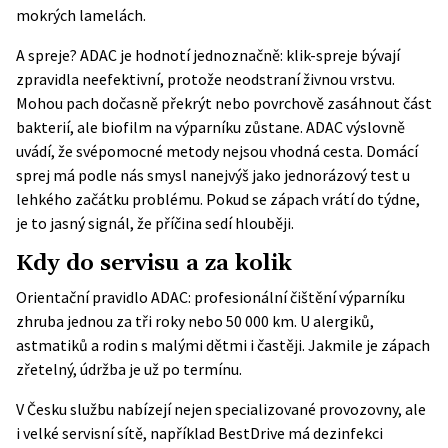
mokrých lamelách.
A spreje?
ADAC
je hodnotí jednoznačně: klik-spreje bývají
zpravidla neefektivní, protože neodstraní živnou vrstvu.
Mohou pach dočasně překrýt nebo povrchově zasáhnout část
bakterií, ale biofilm na výparníku zůstane. ADAC výslovně
uvádí, že svépomocné metody nejsou vhodná cesta. Domácí
sprej má podle nás smysl nanejvýš jako jednorázový test u
lehkého začátku problému. Pokud se zápach vrátí do týdne,
je to jasný signál, že příčina sedí hlouběji.
Kdy do servisu a za kolik
Orientační pravidlo ADAC: profesionální čištění výparníku
zhruba jednou za tři roky nebo 50 000 km. U alergiků,
astmatiků a rodin s malými dětmi i častěji. Jakmile je zápach
zřetelný, údržba je už po termínu.
V Česku službu nabízejí nejen specializované provozovny, ale
i velké servisní sítě, například BestDrive má dezinfekci