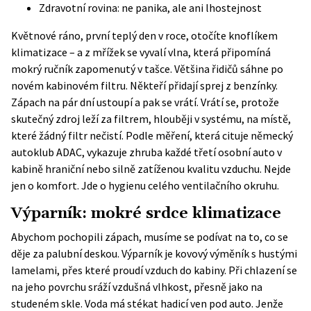
Zdravotní rovina: ne panika, ale ani lhostejnost
Květnové ráno, první teplý den v roce, otočíte knoflíkem
klimatizace – a z mřížek se vyvalí vlna, která připomíná
mokrý ručník zapomenutý v tašce. Většina řidičů sáhne po
novém kabinovém filtru. Někteří přidají sprej z benzínky.
Zápach na pár dní ustoupí a pak se vrátí. Vrátí se, protože
skutečný zdroj leží za filtrem, hlouběji v systému, na místě,
které žádný filtr nečistí. Podle měření, která cituje německý
autoklub ADAC, vykazuje zhruba každé třetí osobní auto v
kabině hraniční nebo silně zatíženou kvalitu vzduchu. Nejde
jen o komfort. Jde o hygienu celého ventilačního okruhu.
Výparník: mokré srdce klimatizace
Abychom pochopili zápach, musíme se podívat na to, co se
děje za palubní deskou. Výparník je kovový výměník s hustými
lamelami, přes které proudí vzduch do kabiny. Při chlazení se
na jeho povrchu sráží vzdušná vlhkost, přesně jako na
studeném skle. Voda má stékat hadicí ven pod auto. Jenže