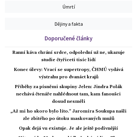
Úmrtí
Dějiny a fakta
Doporučené články
Ranní káva chrání srdce, odpolední už ne, ukazuje
studie čtyřiceti tisíc lidí
Konec úlevy: Vrací se supertropy, ČHMÚ vydává
výstrahu pro dvanáct krajů
Příběhy za písněmi skupiny Jelen: Jindra Polák
nechává čtenáře nahlédnout tam, kam fanoušci
dosud nesměli
„Až mi ho skoro bylo líto." Jaromíra Soukupa našli
zle zbitého po útoku maskovaných mužů
Opak dejá vu existuje. Je ale ještě podivnější