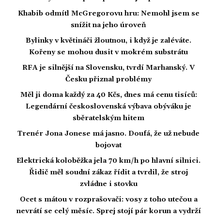
Khabib odmítl McGregorovu hru: Nemohl jsem se
snížit na jeho úroveň
Bylinky v květináči žloutnou, i když je zaléváte.
Kořeny se mohou dusit v mokrém substrátu
RFA je silnější na Slovensku, tvrdí Marhanský. V
Česku přiznal problémy
Měl ji doma každý za 40 Kčs, dnes má cenu tisíců:
Legendární československá výbava obýváku je
sběratelským hitem
Trenér Jona Jonese má jasno. Doufá, že už nebude
bojovat
Elektrická koloběžka jela 70 km/h po hlavní silnici.
Řidič měl soudní zákaz řídit a tvrdil, že stroj
zvládne i stovku
Ocet s mátou v rozprašovači: vosy z toho utečou a
nevrátí se celý měsíc. Sprej stojí pár korun a vydrží