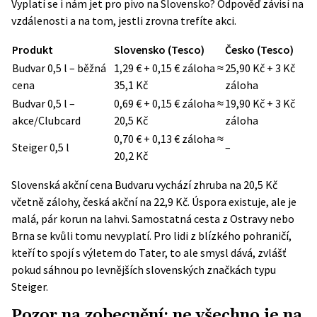
Vyplatí se i nám jet pro pivo na Slovensko? Odpověď závisí na
vzdálenosti a na tom, jestli zrovna trefíte akci.
Produkt
Slovensko (Tesco)
Česko (Tesco)
Budvar 0,5 l – běžná
1,29 € + 0,15 € záloha ≈
25,90 Kč + 3 Kč
cena
35,1 Kč
záloha
Budvar 0,5 l –
0,69 € + 0,15 € záloha ≈
19,90 Kč + 3 Kč
akce/Clubcard
20,5 Kč
záloha
0,70 € + 0,13 € záloha ≈
Steiger 0,5 l
–
20,2 Kč
Slovenská akční cena Budvaru vychází zhruba na 20,5 Kč
včetně zálohy, česká akční na 22,9 Kč. Úspora existuje, ale je
malá, pár korun na lahvi. Samostatná cesta z Ostravy nebo
Brna se kvůli tomu nevyplatí. Pro lidi z blízkého pohraničí,
kteří to spojí s výletem do Tater, to ale smysl dává, zvlášť
pokud sáhnou po levnějších slovenských značkách typu
Steiger.
Pozor na zobecnění: ne všechno je na