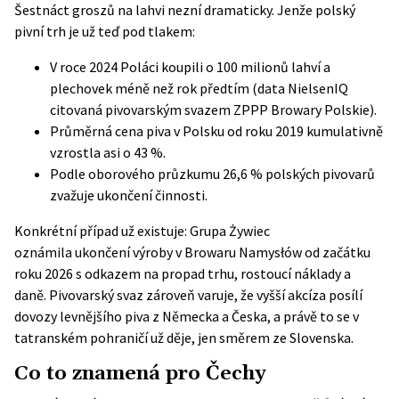
Šestnáct groszů na lahvi nezní dramaticky. Jenže polský
pivní trh je už teď pod tlakem:
V roce 2024 Poláci koupili o 100 milionů lahví a
plechovek méně než rok předtím (data NielsenIQ
citovaná pivovarským svazem ZPPP Browary Polskie).
Průměrná cena piva v Polsku od roku 2019 kumulativně
vzrostla asi o 43 %.
Podle oborového průzkumu 26,6 % polských pivovarů
zvažuje ukončení činnosti.
Konkrétní případ už existuje:
Grupa Żywiec
oznámila
ukončení výroby v Browaru Namysłów od začátku
roku 2026 s odkazem na propad trhu, rostoucí náklady a
daně. Pivovarský svaz zároveň varuje, že vyšší akcíza posílí
dovozy levnějšího piva z Německa a Česka, a právě to se v
tatranském pohraničí už děje, jen směrem ze Slovenska.
Co to znamená pro Čechy