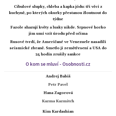
Cibulové slupky, chleba a kapka jódu: tři věci z
kuchyně, po kterých okurky přestanou žloutnout do
týdne
Fazole shazují květy a lusky nikde. Srpnové horko
jim umí vzít úrodu před očima
Rusové tvrdí, že Američané ve Venezuele nasadili
seismické zbraně. Smetlo ji zemětřesení a USA do
24 hodin zrušily sankce
O kom se mluví - Osobnosti.cz
Andrej Babiš
Petr Pavel
Hana Zagorová
Kazma Kazmitch
Kim Kardashian