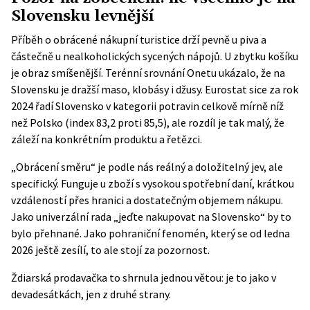
Slovensku levnější
Příběh o obrácené nákupní turistice drží pevně u piva a
částečně u nealkoholických sycených nápojů. U zbytku košíku
je obraz smíšenější. Terénní srovnání Onetu ukázalo, že na
Slovensku je dražší maso, klobásy i džusy.
Eurostat
sice za rok
2024 řadí Slovensko v kategorii potravin celkově mírně níž
než Polsko (index 83,2 proti 85,5), ale rozdíl je tak malý, že
záleží na konkrétním produktu a řetězci.
„Obrácení směru“ je podle nás reálný a doložitelný jev, ale
specifický. Funguje u zboží s vysokou spotřební daní, krátkou
vzdáleností přes hranici a dostatečným objemem nákupu.
Jako univerzální rada „jeďte nakupovat na Slovensko“ by to
bylo přehnané. Jako pohraniční fenomén, který se od ledna
2026 ještě zesílí, to ale stojí za pozornost.
Ždiarská prodavačka to shrnula jednou větou: je to jako v
devadesátkách, jen z druhé strany.