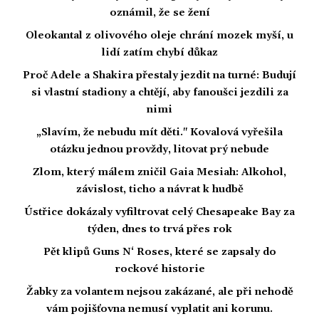
oznámil, že se žení
Oleokantal z olivového oleje chrání mozek myší, u
lidí zatím chybí důkaz
Proč Adele a Shakira přestaly jezdit na turné: Budují
si vlastní stadiony a chtějí, aby fanoušci jezdili za
nimi
„Slavím, že nebudu mít děti." Kovalová vyřešila
otázku jednou provždy, litovat prý nebude
Zlom, který málem zničil Gaia Mesiah: Alkohol,
závislost, ticho a návrat k hudbě
Ústřice dokázaly vyfiltrovat celý Chesapeake Bay za
týden, dnes to trvá přes rok
Pět klipů Guns N‘ Roses, které se zapsaly do
rockové historie
Žabky za volantem nejsou zakázané, ale při nehodě
vám pojišťovna nemusí vyplatit ani korunu.