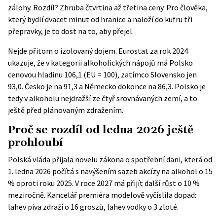
zálohy. Rozdíl? Zhruba čtvrtina až třetina ceny. Pro člověka,
který bydlí dvacet minut od hranice a naloží do kufru tři
přepravky, je to dost na to, aby přejel.
Nejde přitom o izolovaný dojem.
Eurostat
za rok 2024
ukazuje, že v kategorii alkoholických nápojů má Polsko
cenovou hladinu 106,1 (EU = 100), zatímco Slovensko jen
93,0. Česko je na 91,3 a Německo dokonce na 86,3. Polsko je
tedy v alkoholu nejdražší ze čtyř srovnávaných zemí, a to
ještě před plánovaným zdražením.
Proč se rozdíl od ledna 2026 ještě
prohloubí
Polská vláda přijala
novelu zákona o spotřební dani
, která od
1. ledna 2026 počítá s navýšením sazeb akcízy na alkohol o 15
% oproti roku 2025. V roce 2027 má přijít další růst o 10 %
meziročně. Kancelář premiéra modelově vyčíslila dopad:
lahev piva zdraží o 16 groszů, lahev vodky o 3 zloté.