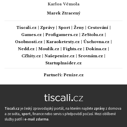
Karlos Vémola
Marek Ztracený
Tiscali.cz
|
Zprávy
|
Sport
|
Ženy
|
Cestování
|
Games.cz
|
Profigamers.cz
|
ZeStolu.cz
|
Osobnosti.cz
|
Karaoketexty.cz
|
Úschovna.cz
|
Nedd.cz
|
Moulík.cz
|
Fights.cz
|
Dokina.cz
|
CZhity.cz
|
Našepeníze.cz
|
Srovnám.cz
|
StartupInsider.cz
Partneři:
Peníze.cz
Tiscali.cz
je český zpravodajský portál, na kterém najdete
zprávy
z domova
a ze světa,
sport
, finance nebo servis s předpovědí počasí. Mezi oblíbené
služby patří i
e-mail zdarma
.