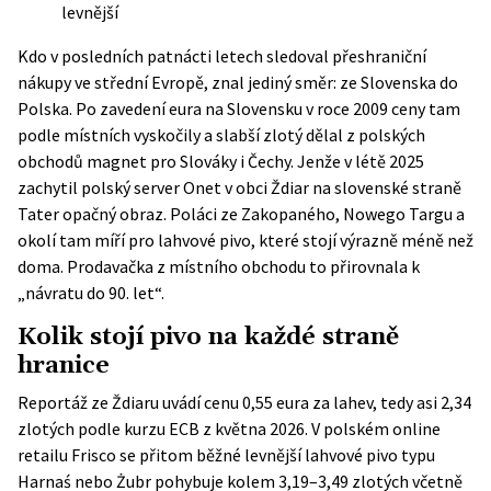
levnější
Kdo v posledních patnácti letech sledoval přeshraniční
nákupy ve střední Evropě, znal jediný směr: ze Slovenska do
Polska. Po zavedení eura na Slovensku v roce 2009 ceny tam
podle místních vyskočily a slabší zlotý dělal z polských
obchodů magnet pro Slováky i Čechy. Jenže v létě 2025
zachytil polský server
Onet
v obci Ždiar na slovenské straně
Tater opačný obraz. Poláci ze Zakopaného, Nowego Targu a
okolí tam míří pro lahvové pivo, které stojí výrazně méně než
doma. Prodavačka z místního obchodu to přirovnala k
„návratu do 90. let“.
Kolik stojí pivo na každé straně
hranice
Reportáž ze Ždiaru uvádí cenu 0,55 eura za lahev, tedy asi 2,34
zlotých podle kurzu ECB z května 2026. V polském online
retailu Frisco se přitom běžné levnější lahvové pivo typu
Harnaś nebo Żubr pohybuje kolem 3,19–3,49 zlotých včetně