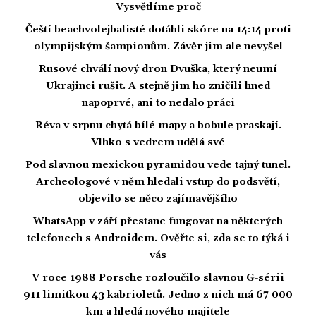
Vysvětlíme proč
Čeští beachvolejbalisté dotáhli skóre na 14:14 proti
olympijským šampionům. Závěr jim ale nevyšel
Rusové chválí nový dron Dvuška, který neumí
Ukrajinci rušit. A stejně jim ho zničili hned
napoprvé, ani to nedalo práci
Réva v srpnu chytá bílé mapy a bobule praskají.
Vlhko s vedrem udělá své
Pod slavnou mexickou pyramidou vede tajný tunel.
Archeologové v něm hledali vstup do podsvětí,
objevilo se něco zajímavějšího
WhatsApp v září přestane fungovat na některých
telefonech s Androidem. Ověřte si, zda se to týká i
vás
V roce 1988 Porsche rozloučilo slavnou G-sérii
911 limitkou 43 kabrioletů. Jedno z nich má 67 000
km a hledá nového majitele