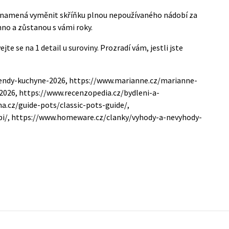
 znamená vyměnit skříňku plnou nepoužívaného nádobí za
hno a zůstanou s vámi roky.
jte se na 1 detail u suroviny. Prozradí vám, jestli jste
trendy-kuchyne-2026, https://www.marianne.cz/marianne-
2026, https://www.recenzopedia.cz/bydleni-a-
a.cz/guide-pots/classic-pots-guide/,
obi/, https://www.homeware.cz/clanky/vyhody-a-nevyhody-