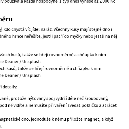
ív používala každá hospodyně. 1 typ dnes vynese až 2 000 Kč
ýběru
 kdo chystá víc jídel naráz. Všechny kusy mají stejné dno i
ádného hrnce neřešíte, jestli patří do myčky nebo jestli na něj
šech kusů, takže se hřejí rovnoměrně a chňapku k nim
ane Deaner / Unsplash.
 detaily:
vané, protože nýtovaný spoj vydrží déle než šroubovaný,
pod ně vidíte a nemusíte při vaření zvedat pokličku a ztrácet
 magnetické dno, jednoduše k němu přiložte magnet, a když
.