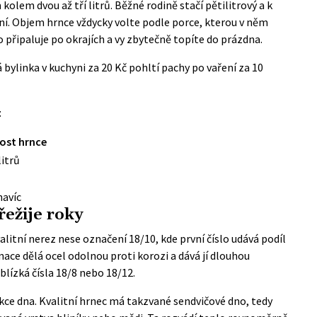
 kolem dvou až tří litrů. Běžné rodině stačí pětilitrový a k
ní. Objem hrnce vždycky volte podle porce, kterou v něm
o připaluje po okrajích a vy zbytečně topíte do prázdna.
 bylinka v kuchyni za 20 Kč pohltí pachy po vaření za 10
:
ost hrnce
litrů
navíc
řežije roky
alitní nerez nese označení 18/10, kde první číslo udává podíl
ace dělá ocel odolnou proti korozi a dává jí dlouhou
 blízká čísla 18/8 nebo 18/12.
rukce dna. Kvalitní hrnec má takzvané sendvičové dno, tedy