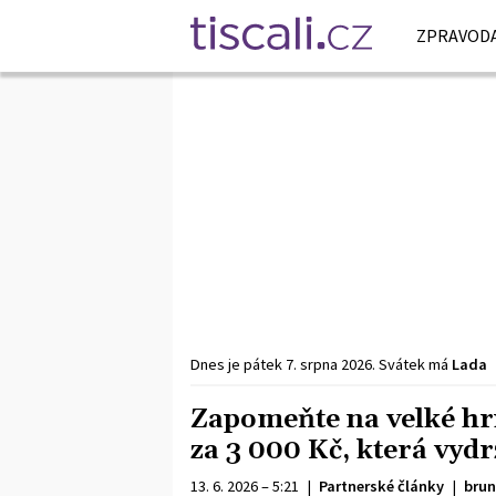
ZPRAVODA
Dnes je
pátek
7. srpna
2026
.
Svátek má
Lada
Zapomeňte na velké hrn
za 3 000 Kč, která vydrž
13. 6. 2026 – 5:21
|
Partnerské články
|
brun