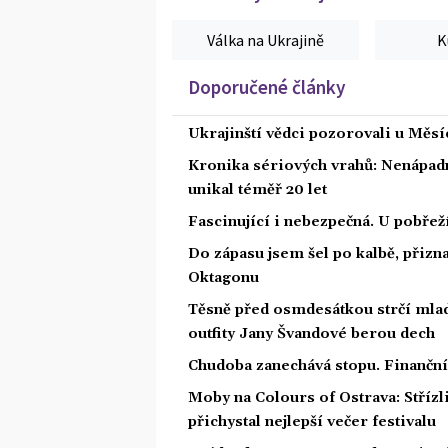
Válka na Ukrajině
K
Doporučené články
Ukrajinští vědci pozorovali u Měs
Kronika sériových vrahů: Nenápadný
unikal téměř 20 let
Fascinující i nebezpečná. U pobře
Do zápasu jsem šel po kalbě, přiz
Oktagonu
Těsně před osmdesátkou strčí mlad
outfity Jany Švandové berou dech
Chudoba zanechává stopu. Finanční 
Moby na Colours of Ostrava: Střízl
přichystal nejlepší večer festivalu