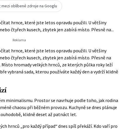
t mezi oblíbené zdroje na Googlu
ítat hrnce, které jste letos opravdu použili. U většiny
nebo čtyřech kusech, zbytek jen zabírá místo. Přesně na...
ítat hrnce, které jste letos opravdu použili. U většiny
 nebo čtyřech kusech, zbytek jen zabírá místo. Přesně na
 Místo hromady velkých hrnců, ze kterých půlka roky leží
obře vybraná sada, kterou používáte každý den a vydrží klidně
zí
kém minimalismu. Prostor se navrhuje podle toho, jak rodina
á méně chaosu při běžném provozu. Kuchyně se dnes plánuje
louhodobě, klidně deset až patnáct let.
ých hrnců „pro každý případ“ dnes spíš překáží. Kdo vaří pro