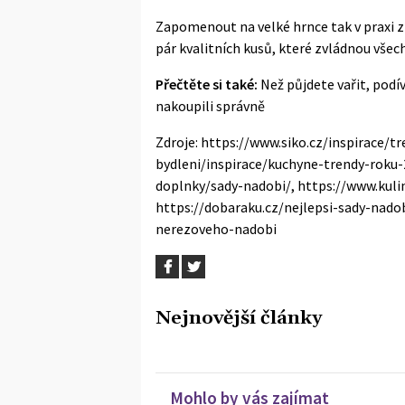
Zapomenout na velké hrnce tak v praxi
pár kvalitních kusů, které zvládnou všec
Přečtěte si také:
Než půjdete vařit, podíve
nakoupili správně
Zdroje: https://www.siko.cz/inspirace/
bydleni/inspirace/kuchyne-trendy-roku-
doplnky/sady-nadobi/, https://www.kulin
https://dobaraku.cz/nejlepsi-sady-nad
nerezoveho-nadobi
Nejnovější články
Mohlo by vás zajímat