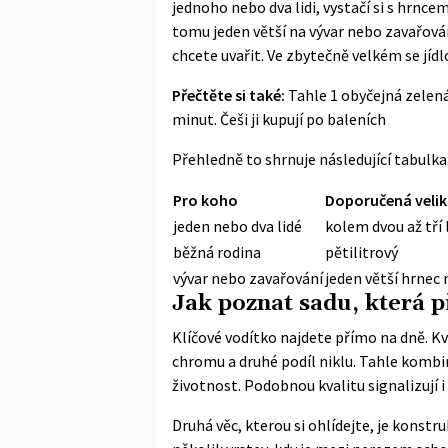
jednoho nebo dva lidi, vystačí si s hrncem
tomu jeden větší na vývar nebo zavařová
chcete uvařit. Ve zbytečně velkém se jídl
Přečtěte si také:
Tahle 1 obyčejná zelená
minut. Češi ji kupují po baleních
Přehledně to shrnuje následující tabulka
Pro koho
Doporučená velik
jeden nebo dva lidé
kolem dvou až tří 
běžná rodina
pětilitrový
vývar nebo zavařování
jeden větší hrnec 
Jak poznat sadu, která p
Klíčové vodítko najdete přímo na dně. Kv
chromu a druhé podíl niklu. Tahle kombin
životnost. Podobnou kvalitu signalizují i
Druhá věc, kterou si ohlídejte, je konst