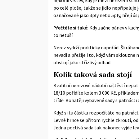
několik vrstev, kdy je mezi nerezem sch
po celé ploše, takže se jídlo nepřipaluje 
označované jako 3ply nebo 5ply, hřejí úsp
Přečtěte si také:
Kdy začne pánev v kuchy
to netuší
Nerez vydrží prakticky napořád. Škrábanc
nevadí a přežije i to, když vám sklouzne
obstojí jako střízlivý odhad.
Kolik taková sada stojí
Kvalitní nerezové nádobí naštěstí nepatří
18/10 pořídíte kolem 3 000 Kč, příkladem
třídě. Bohatěji vybavené sady s patnácti 
Když si tu částku rozpočítáte na patnáct
Levné hrnce se přitom rychle zkroutí, odl
Jedna poctivá sada tak nakonec vyjde lev