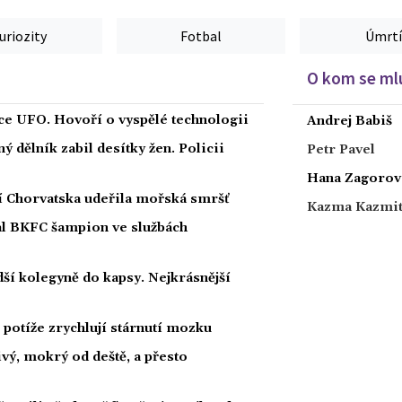
uriozity
Fotbal
Úmrtí
O kom se mlu
íce UFO. Hovoří o vyspělé technologii
Andrej Babiš
 dělník zabil desítky žen. Policii
Petr Pavel
Hana Zagorov
ží Chorvatska udeřila mořská smršť
Kazma Kazmi
nal BKFC šampion ve službách
ší kolegyně do kapsy. Nejkrásnější
potíže zrychlují stárnutí mozku
ivý, mokrý od deště, a přesto