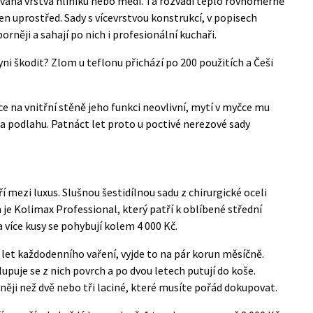
ovaná vrstva hliníku nebo mědi. Ta rozvádí teplo rovnoměrně
jen uprostřed. Sady s vícevrstvou konstrukcí, v popisech
orněji a sahají po nich i profesionální kuchaři.
ni škodit? Zlom u teflonu přichází po 200 použitích a Češi
e na vnitřní stěně jeho funkci neovlivní, mytí v myčce mu
 na podlahu. Patnáct let proto u poctivé nerezové sady
 mezi luxus. Slušnou šestidílnou sadu z chirurgické oceli
 je Kolimax Professional, který patří k oblíbené střední
a více kusy se pohybují kolem 4 000 Kč.
 let každodenního vaření, vyjde to na pár korun měsíčně.
upuje se z nich povrch a po dvou letech putují do koše.
něji než dvě nebo tři laciné, které musíte pořád dokupovat.