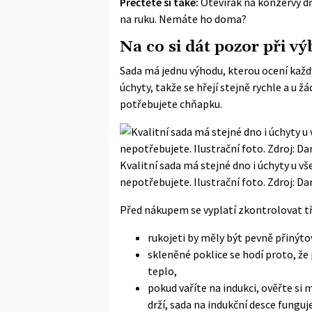
Přečtěte si také:
Otevírák na konzervy dř
na ruku. Nemáte ho doma?
Na co si dát pozor při v
Sada má jednu výhodu, kterou ocení každý,
úchyty, takže se hřejí stejně rychle a u ž
potřebujete chňapku.
Kvalitní sada má stejné dno i úchyty u v
nepotřebujete. Ilustrační foto. Zdroj: D
Před nákupem se vyplatí zkontrolovat tři
rukojeti by měly být pevně přinýto
skleněné poklice se hodí proto, že 
teplo,
pokud vaříte na indukci, ověřte si
drží, sada na indukční desce funguje