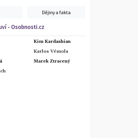
Dějiny a fakta
ví - Osobnosti.cz
Kim Kardashian
Karlos Vémola
á
Marek Ztracený
tch