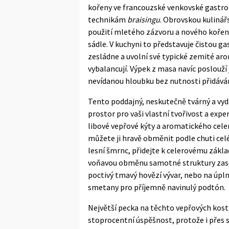
kořeny ve francouzské venkovské gastr
technikám
braisingu
. Obrovskou kulinář
použití mletého zázvoru a nového kořen
sádle. V kuchyni to představuje čistou 
zesládne a uvolní své typické zemité aro
vybalancují. Výpek z masa navíc poslouží
nevídanou hloubku bez nutnosti přidáván
Tento poddajný, neskutečně tvárný a vy
prostor pro vaši vlastní tvořivost a exp
libové vepřové kýty a aromatického celer
můžete ji hravě obměnit podle chuti cel
lesní šmrnc, přidejte k celerovému zákla
voňavou obměnu samotné struktury zase 
poctivý tmavý hovězí vývar, nebo na úpl
smetany pro příjemně navinulý podtón.
Největší pecka na těchto vepřových kostk
stoprocentní úspěšnost, protože i přes s