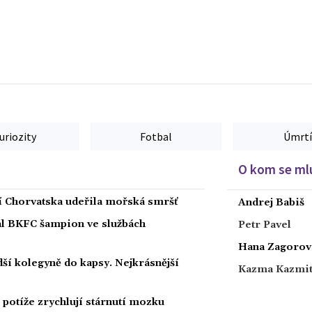
uriozity
Fotbal
Úmrtí
O kom se mlu
ží Chorvatska udeřila mořská smršť
Andrej Babiš
nal BKFC šampion ve službách
Petr Pavel
Hana Zagorov
ší kolegyně do kapsy. Nejkrásnější
Kazma Kazmi
potíže zrychlují stárnutí mozku