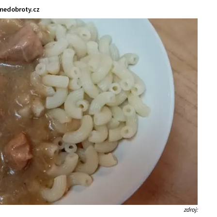
medobroty.cz
zdroj: