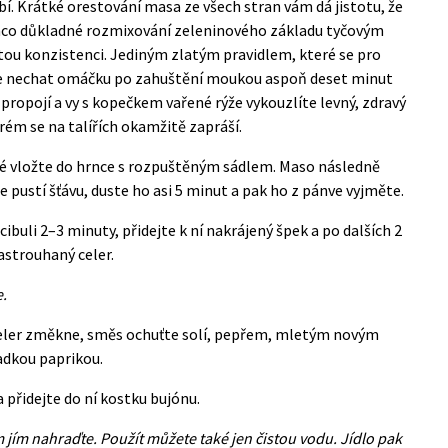
. Krátké orestování masa ze všech stran vám dá jistotu, že
mco důkladné rozmixování zeleninového základu tyčovým
ou konzistenci. Jediným zlatým pravidlem, které se pro
, je nechat omáčku po zahuštění moukou aspoň deset minut
 propojí a vy s kopečkem vařené rýže vykouzlíte levný, zdravý
rém se na talířích okamžitě zapráší.
ré vložte do hrnce s rozpuštěným sádlem. Maso následně
 pustí šťávu, duste ho asi 5 minut a pak ho z pánve vyjměte.
uli 2–3 minuty, přidejte k ní nakrájený špek a po dalších 2
astrouhaný celer.
e.
celer změkne, směs ochuťte solí, pepřem, mletým novým
adkou paprikou.
přidejte do ní kostku bujónu.
 jím nahraďte. Použít můžete také jen čistou vodu. Jídlo pak