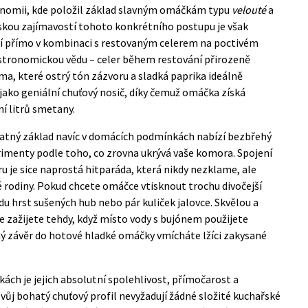
onomii, kde položil základ slavným omáčkám typu
velouté
a
skou zajímavostí tohoto konkrétního postupu je však
í přímo v kombinaci s restovaným celerem na poctivém
gastronomickou vědu – celer během restování přirozeně
ma, které ostrý tón zázvoru a sladká paprika ideálně
 jako geniální chuťový nosič, díky čemuž omáčka získá
í litrů smetany.
datný základ navíc v domácích podmínkách nabízí bezbřehý
erimenty podle toho, co zrovna ukrývá vaše komora. Spojení
u je sice naprostá hitparáda, která nikdy nezklame, ale
é rodiny. Pokud chcete omáčce vtisknout trochu divočejší
du hrst sušených hub nebo pár kuliček jalovce. Skvělou a
zažijete tehdy, když místo vody s bujónem použijete
ný závěr do hotové hladké omáčky vmícháte lžíci zakysané
ách je jejich absolutní spolehlivost, přímočarost a
vůj bohatý chuťový profil nevyžadují žádné složité kuchařské