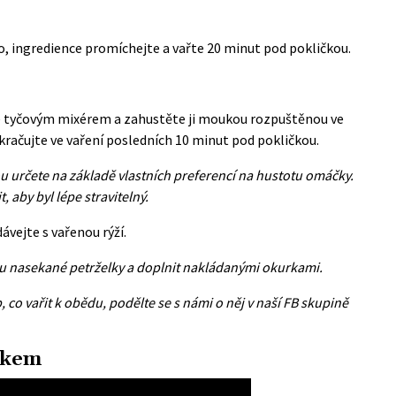
o, ingredience promíchejte a vařte 20 minut pod pokličkou.
.
 tyčovým mixérem a zahustěte ji moukou rozpuštěnou ve
račujte ve vaření posledních 10 minut pod pokličkou.
 určete na základě vlastních preferencí na hustotu omáčky.
 aby byl lépe stravitelný.
vejte s vařenou rýží.
u nasekané petrželky a doplnit nakládanými okurkami.
 co vařit k obědu, podělte se s námi o něj v naší FB skupině
okem