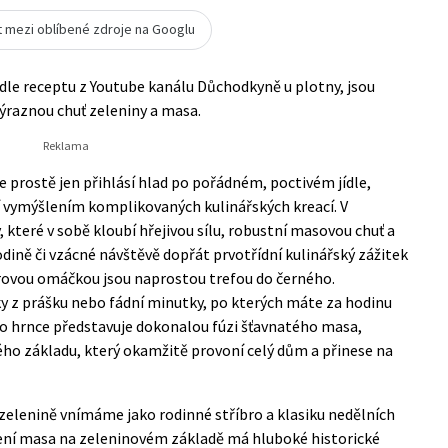
t mezi oblíbené zdroje na Googlu
le receptu z Youtube kanálu Důchodkyně u plotny, jsou
výraznou chuť zeleniny a masa.
 prostě jen přihlásí hlad po pořádném, poctivém jídle,
í vymýšlením komplikovaných kulinářských kreací. V
, které v sobě kloubí hřejivou sílu, robustní masovou chuť a
ině či vzácné návštěvě dopřát prvotřídní kulinářský zážitek
erovou omáčkou jsou naprostou trefou do černého.
z prášku nebo fádní minutky, po kterých máte za hodinu
ho hrnce představuje dokonalou fúzi šťavnatého masa,
o základu, který okamžitě provoní celý dům a přinese na
 zelenině vnímáme jako rodinné stříbro a klasiku nedělních
í masa na zeleninovém základě má hluboké historické