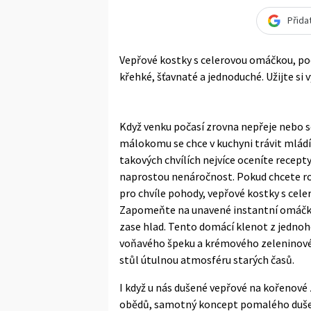
Přida
Vepřové kostky s celerovou omáčkou, pod
křehké, šťavnaté a jednoduché. Užijte si 
Když venku počasí zrovna nepřeje nebo se
málokomu se chce v kuchyni trávit mlád
takových chvílích nejvíce oceníte recepty
naprostou nenáročnost. Pokud chcete rod
pro chvíle pohody, vepřové kostky s cel
Zapomeňte na unavené instantní omáčky 
zase hlad. Tento domácí klenot z jedno
voňavého špeku a krémového zeleninovéh
stůl útulnou atmosféru starých časů.
I když u nás dušené vepřové na kořenové
obědů, samotný koncept pomalého dušen