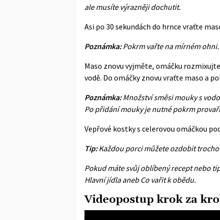
ale musíte výrazněji dochutit.
Asi po 30 sekundách do hrnce vraťte mas
Poznámka:
Pokrm vařte na mírném ohni
Maso znovu vyjměte, omáčku rozmixujte
vodě. Do omáčky znovu vraťte maso a pok
Poznámka:
Množství směsi mouky s vodou
Po přidání mouky je nutné pokrm provařit,
Vepřové kostky s celerovou omáčkou podá
Tip:
Každou porci můžete ozdobit trocho
Pokud máte svůj oblíbený recept nebo tip,
Hlavní jídla aneb Co vařit k obědu
.
Videopostup krok za kr