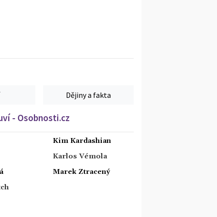
Dějiny a fakta
ví - Osobnosti.cz
Kim Kardashian
Karlos Vémola
á
Marek Ztracený
tch