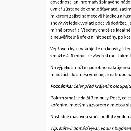
dovednosti ani hromady špinavého nádobí
uvnitř zůstane dokonale šťavnaté, zatí
mixérem zajistí sametově hladkou a hust
snový výsledek vyplatí poctivě dodržet
mírně provařit. Všechny chutě se ideálně
a neuvěřitelně efektní hit sezóny, po kte
Vepřovou kýtu nakrájejte na kousky, kte
smažte 4–6 minut ze všech stran. Jakmile
Na výpeku smažte nadrobno nakrájenou cib
minutách do směsi vmíchejte nahrubo n
Poznámka:
Celer před krájením oloupejt
Pokrm smažte další 3 minuty. Poté, co 
kořením, mletým zázvorem a mletou sl
Následně masovou směs podlijte vodou a 
Tip:
Máte-li domácí vývar, vodu s bujónem