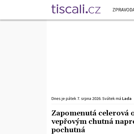
ZPRAVODA
Dnes je
pátek
7. srpna
2026
.
Svátek má
Lada
Zapomenutá celerová o
vepřovým chutná napro
pochutná