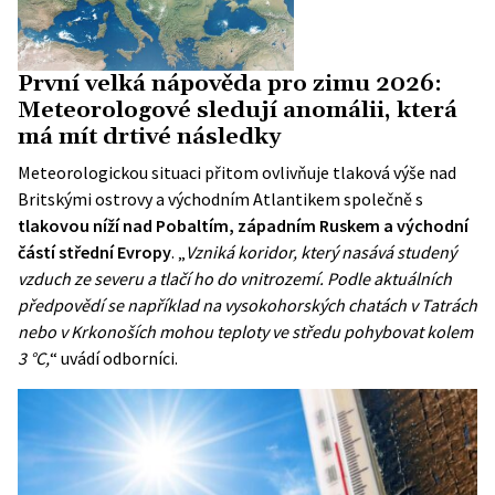
První velká nápověda pro zimu 2026:
Meteorologové sledují anomálii, která
má mít drtivé následky
Meteorologickou situaci přitom ovlivňuje tlaková výše nad
Britskými ostrovy a východním Atlantikem společně s
tlakovou níží nad Pobaltím, západním Ruskem a východní
částí střední Evropy
. „
Vzniká koridor, který nasává studený
vzduch ze severu a tlačí ho do vnitrozemí. Podle aktuálních
předpovědí se například na vysokohorských chatách v Tatrách
nebo v Krkonoších mohou teploty ve středu pohybovat kolem
3 °C,
“ uvádí odborníci.