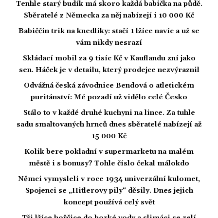
Tenhle starý budík má skoro každá babička na půdě.
Sběratelé z Německa za něj nabízejí i 10 000 Kč
Babiččin trik na knedlíky: stačí 1 lžíce navíc a už se
vám nikdy nesrazí
Skládací mobil za 9 tisíc Kč v Kauflandu zní jako
sen. Háček je v detailu, který prodejce nezvýraznil
Odvážná česká závodnice Bendová o atletickém
puritánství: Mé pozadí už vidělo celé Česko
Stálo to v každé druhé kuchyni na lince. Za tuhle
sadu smaltovaných hrnců dnes sběratelé nabízejí až
15 000 Kč
Kolik bere pokladní v supermarketu na malém
městě i s bonusy? Tohle číslo čekal málokdo
Němci vymysleli v roce 1934 univerzální kulomet,
Spojenci se „Hitlerovy pily“ děsily. Dnes jejich
koncept používá celý svět
Tři lžíce hořčice do horké vody a slimáci se zelí