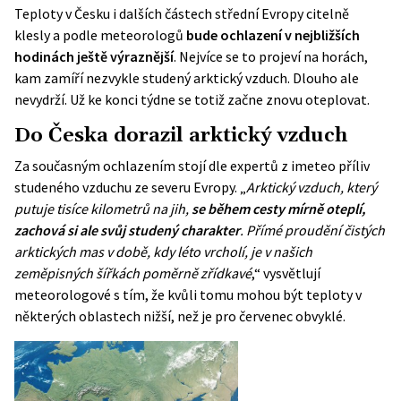
Teploty v Česku i dalších částech střední Evropy citelně
klesly a podle meteorologů
bude ochlazení v nejbližších
hodinách ještě výraznější
. Nejvíce se to projeví na horách,
kam zamíří nezvykle studený arktický vzduch. Dlouho ale
nevydrží. Už ke konci týdne se totiž začne znovu oteplovat.
Do Česka dorazil arktický vzduch
Za současným ochlazením stojí dle expertů z imeteo příliv
studeného vzduchu ze severu Evropy. „
Arktický vzduch, který
putuje tisíce kilometrů na jih,
se během cesty mírně oteplí,
zachová si ale svůj studený charakter
. Přímé proudění čistých
arktických mas v době, kdy léto vrcholí, je v našich
zeměpisných šířkách poměrně zřídkavé
,“ vysvětlují
meteorologové s tím, že kvůli tomu mohou být teploty v
některých oblastech nižší, než je pro červenec obvyklé.