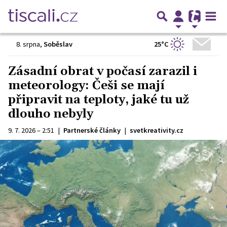
25°C
8. srpna
,
Soběslav
Zásadní obrat v počasí zarazil i
meteorology: Češi se mají
připravit na teploty, jaké tu už
dlouho nebyly
9. 7. 2026 – 2:51
|
Partnerské články
|
svetkreativity.cz