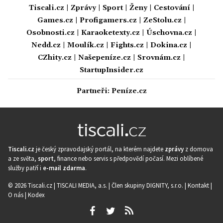
Tiscali.cz
|
Zprávy
|
Sport
|
Ženy
|
Cestování
|
Games.cz
|
Profigamers.cz
|
ZeStolu.cz
|
Osobnosti.cz
|
Karaoketexty.cz
|
Úschovna.cz
|
Nedd.cz
|
Moulík.cz
|
Fights.cz
|
Dokina.cz
|
CZhity.cz
|
Našepeníze.cz
|
Srovnám.cz
|
StartupInsider.cz
Partneři:
Peníze.cz
Tiscali.cz
je český zpravodajský portál, na kterém najdete
zprávy
z domova
a ze světa,
sport
, finance nebo servis s předpovědí počasí. Mezi oblíbené
služby patří i
e-mail zdarma
.
© 2026 Tiscali.cz |
TISCALI MEDIA, a.s.
|
Člen skupiny DIGNITY, s.r.o.
|
Kontakt
|
O nás
|
Kodex