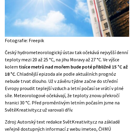
Fotografie: Freepik
Český hydrometeorologický ústav tak očekává nejvyšší denní
teploty mezi 20 až 25 °C, na jihu Moravy až 27 °C. Ve výšce
kolem
tisíce metrů nad mořem bude poté přibližně 15 °C až
18 °C
. Chladnější epizoda ale podle aktuálních prognóz
nebude trvat dlouho. Už v závěru týdne začne do střední
Evropy proudit teplejší vzduch a letní počasí se vrátí v plné
síle. Meteorologové očekávají, že teploty znovu překročí
hranici 30 °C. Před
proměnlivým letním počasím
jsme na
SvětěKreativity.cz už varovali dřív.
Zdroj: Autorský text redakce SvětKreativity.cz na základě
veřejně dostupných informací z webu
imeteo
,
ČHMÚ