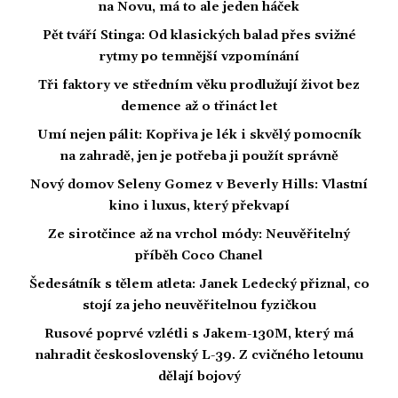
na Novu, má to ale jeden háček
Pět tváří Stinga: Od klasických balad přes svižné
rytmy po temnější vzpomínání
Tři faktory ve středním věku prodlužují život bez
demence až o třináct let
Umí nejen pálit: Kopřiva je lék i skvělý pomocník
na zahradě, jen je potřeba ji použít správně
Nový domov Seleny Gomez v Beverly Hills: Vlastní
kino i luxus, který překvapí
Ze sirotčince až na vrchol módy: Neuvěřitelný
příběh Coco Chanel
Šedesátník s tělem atleta: Janek Ledecký přiznal, co
stojí za jeho neuvěřitelnou fyzičkou
Rusové poprvé vzlétli s Jakem-130M, který má
nahradit československý L-39. Z cvičného letounu
dělají bojový