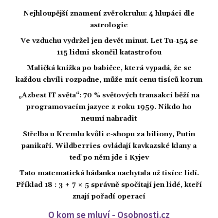
Nejhloupější znamení zvěrokruhu: 4 hlupáci dle
astrologie
Ve vzduchu vydržel jen devět minut. Let Tu-154 se
115 lidmi skončil katastrofou
Maličká knížka po babičce, která vypadá, že se
každou chvíli rozpadne, může mít cenu tisíců korun
„Azbest IT světa“: 70 % světových transakcí běží na
programovacím jazyce z roku 1959. Nikdo ho
neumí nahradit
Střelba u Kremlu kvůli e-shopu za biliony, Putin
panikaří. Wildberries ovládají kavkazské klany a
teď po něm jde i Kyjev
Tato matematická hádanka nachytala už tisíce lidí.
Příklad 18 : 3 + 7 × 5 správně spočítají jen lidé, kteří
znají pořadí operací
O kom se mluví - Osobnosti.cz