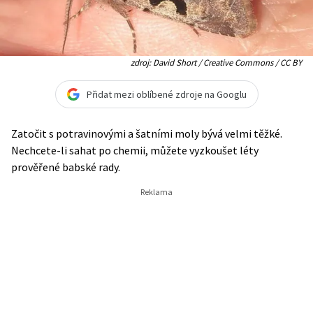
zdroj: David Short / Creative Commons / CC BY
Přidat mezi oblíbené zdroje na Googlu
Zatočit s potravinovými a šatními moly bývá velmi těžké.
Nechcete-li sahat po chemii, můžete vyzkoušet léty
prověřené babské rady.