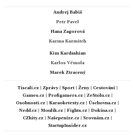
Andrej Babiš
Petr Pavel
Hana Zagorová
Kazma Kazmitch
Kim Kardashian
Karlos Vémola
Marek Ztracený
Tiscali.cz
|
Zprávy
|
Sport
|
Ženy
|
Cestování
|
Games.cz
|
Profigamers.cz
|
ZeStolu.cz
|
Osobnosti.cz
|
Karaoketexty.cz
|
Úschovna.cz
|
Nedd.cz
|
Moulík.cz
|
Fights.cz
|
Dokina.cz
|
CZhity.cz
|
Našepeníze.cz
|
Srovnám.cz
|
StartupInsider.cz