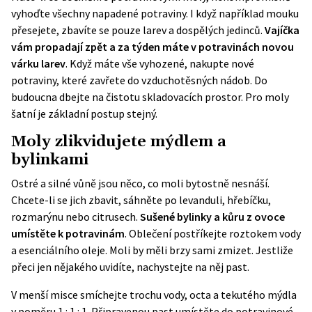
vyhoďte všechny napadené potraviny. I když například mouku
přesejete, zbavíte se pouze larev a dospělých jedinců.
Vajíčka
vám propadají zpět a za týden máte v potravinách novou
várku larev
. Když máte vše vyhozené, nakupte nové
potraviny, které zavřete do vzduchotěsných nádob. Do
budoucna dbejte na čistotu skladovacích prostor. Pro moly
šatní je základní postup stejný.
Moly zlikvidujete mýdlem a
bylinkami
Ostré a silné vůně jsou něco, co moli bytostně nesnáší.
Chcete-li se jich zbavit, sáhněte po levanduli, hřebíčku,
rozmarýnu nebo citrusech.
Sušené bylinky a kůru z ovoce
umístěte k potravinám
. Oblečení postříkejte roztokem vody
a esenciálního oleje. Moli by měli brzy sami zmizet. Jestliže
přeci jen nějakého uvidíte, nachystejte na něj past.
V menší misce smíchejte trochu vody, octa a tekutého mýdla
v poměru 1 : 1 : 1. Připravenou past umístěte do potravinové