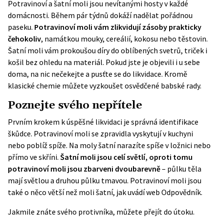
Potravinoví a šatní moli jsou nevítanými hosty v každé
domácnosti. Během pár týdnů dokáží nadělat pořádnou
paseku.
Potravinoví moli vám zlikvidují zásoby prakticky
čehokoliv
, namátkou mouky, cereálií, kokosu nebo těstovin.
Šatní moli vám prokoušou díry do oblíbených svetrů, triček i
košil bez ohledu na materiál. Pokud jste je objevili i u sebe
doma, na nic nečekejte a pusťte se do likvidace. Kromě
klasické chemie můžete vyzkoušet osvědčené babské rady.
Poznejte svého nepřítele
Prvním krokem k úspěšné likvidaci je správná identifikace
škůdce. Potravinoví moli se zpravidla vyskytují v kuchyni
nebo poblíž spíže. Na moly šatní narazíte spíše v ložnici nebo
přímo ve skříni.
Šatní moli jsou celí světlí, oproti tomu
potravinoví moli jsou zbarveni dvoubarevně
– půlku těla
mají světlou a druhou půlku tmavou. Potravinoví moli jsou
také o něco větší než moli šatní, jak uvádí web
Odpovědník
.
Jakmile znáte svého protivníka, můžete přejít do útoku.