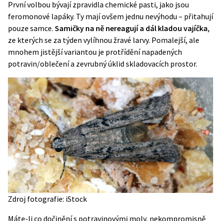
První volbou bývají zpravidla chemické pasti, jako jsou
feromonové lapáky. Ty mají ovšem jednu nevýhodu – přitahují
pouze samce.
Samičky na ně nereagují a dál kladou vajíčka
,
ze kterých se za týden vylíhnou žravé larvy. Pomalejší, ale
mnohem jistější variantou je protřídění napadených
potravin/oblečení a zevrubný úklid skladovacích prostor.
Zdroj fotografie: iStock
Máte-li co dočinění s potravinovými moly, nekompromisně