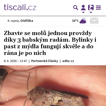
33°C
6. srpna
,
Oldřiška
Zbavte se molů jednou provždy
díky 3 babským radám. Bylinky i
past z mýdla fungují skvěle a do
rána je po nich
8. 6. 2026 – 13:47
|
Partnerské články
|
adbz.cz