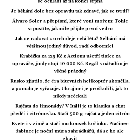
se ochladí až na konci srpna
Je běhání dole bez opravdu tak zdravé, jak se tvrdí?
Álvaro Soler a pět písní, které voní mořem: Tohle
si pustíte, jakmile přijde první vedro
Jak se radovat z orchideje celá léta? Selhání má
většinou jediný důvod, radí odborníci
Krabička za 125 Kč z Actionu ušetří tisíce za
opraváře, jindy stojí 10 000 Kč. Regál s nářadím je
věčně prázdný
Rusko zjistilo, že éra bitevních helikoptér skončila,
a pomalu je vyřazuje. Ukrajinci je proškolili, jak to
nikdy nečekali
Rajčata do limonády? V Itálii je to klasika a chuť
předčí i citrónovku. Stačí 500 g rajčat a jeden citrón
Kvete i v zimě a stačí mu kousek kořínku. Ptačinec
žabinec je noční můra zahrádkářů, dá se ho ale
zbavit