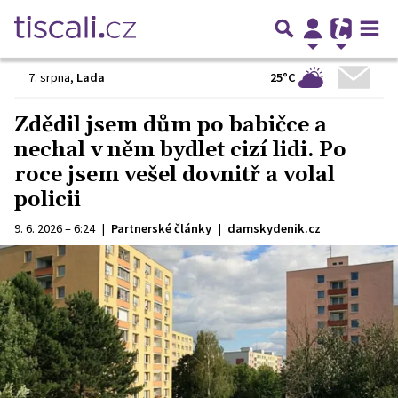
25°C
7. srpna
,
Lada
Zdědil jsem dům po babičce a
nechal v něm bydlet cizí lidi. Po
roce jsem vešel dovnitř a volal
policii
9. 6. 2026 – 6:24
|
Partnerské články
|
damskydenik.cz