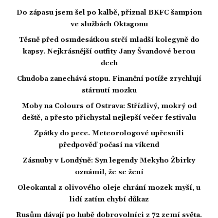
Do zápasu jsem šel po kalbě, přiznal BKFC šampion
ve službách Oktagonu
Těsně před osmdesátkou strčí mladší kolegyně do
kapsy. Nejkrásnější outfity Jany Švandové berou
dech
Chudoba zanechává stopu. Finanční potíže zrychlují
stárnutí mozku
Moby na Colours of Ostrava: Střízlivý, mokrý od
deště, a přesto přichystal nejlepší večer festivalu
Zpátky do pece. Meteorologové upřesnili
předpověď počasí na víkend
Zásnuby v Londýně: Syn legendy Mekyho Žbirky
oznámil, že se žení
Oleokantal z olivového oleje chrání mozek myší, u
lidí zatím chybí důkaz
Rusům dávají po hubě dobrovolníci z 72 zemí světa.