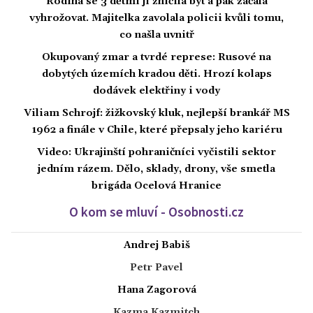
Rodina se 3 dětmi jí zničila byt a pak začala
vyhrožovat. Majitelka zavolala policii kvůli tomu,
co našla uvnitř
Okupovaný zmar a tvrdé represe: Rusové na
dobytých územích kradou děti. Hrozí kolaps
dodávek elektřiny i vody
Viliam Schrojf: žižkovský kluk, nejlepší brankář MS
1962 a finále v Chile, které přepsaly jeho kariéru
Video: Ukrajinští pohraničníci vyčistili sektor
jedním rázem. Dělo, sklady, drony, vše smetla
brigáda Ocelová Hranice
O kom se mluví - Osobnosti.cz
Andrej Babiš
Petr Pavel
Hana Zagorová
Kazma Kazmitch