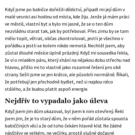
Když jsme po babičce dořešili dědictví, připadl mi její dům v
malé vesnici asi hodinu od místa, kde žiju. Jenže já mám práci
ve městě, vlastní byt a bylo mi jasné, že se o ten dům
nezvládnu starat tak, jak by potřeboval. Přes zimu by se tam
mělo topit, větrat, občas zkontrolovat, jestli je všechno v
pořádku a jestli se kolem nikdo nemotá. Nechtěl jsem, aby
zůstal dlouhé měsíce úplně prázdný. Když mi sousedka řekla,
že ví o mladém páru, který shání na nějakou dobu střechu nad
hlavou, přišlo mi to vlastně jako rozumné řešení pro obě
strany. Sešli jsme se jen krátce, ale působili normálně. Říkali,
že potřebují jen přechodně bydlet, než si najdou něco
stálého, a že budou platit aspoň energie.
Nejdřív to vypadalo jako úleva
Když jsem jim dům ukazoval, byl jsem k nim otevřený. Řekl
jsem jim, že je to starý dům, že v něm pořád zůstala spousta
babiččiných věcí a že od toho čekám hlavně klid. Ne žádné
návštěvy ve velkém, ne večírky, prostě slušné dočasné