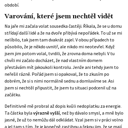
období.
Varování, které jsem nechtěl vidět
Na jaře mi začala volat sousedka častěji. Říkala, že se u domu
střídají další lidé a že na dvoře přibývá nepořádek. To už se mi
nelíbilo, tak jsem tam dvakrát zajel. V obou případech to
působilo, že je někdo uvnitř, ale nikdo mi neotevřel. Když
jsem jim potom volal, tvrdili, že zrovna doma nebyli. V tu
chvíli mi začalo docházet, že nad vlastním domem
přestávám mít jakoukoli kontrolu. Jenže ani tehdy jsem to
neřešil rázně. Pořád jsem si opakoval, že to zkusím po
dobrém, že si s nimi normálně sednu a domluvíme se. Asi
jsem si nechtěl připustit, že jsem tu situaci podcenil už na
začátku.
Definitivně mě probral až dopis kvůli nedoplatku za energie.
Ta částka byla
výrazně vyšší
, než by dávalo smysl, a mně bylo
jasné, že už to nemůžu dál odkládat. Vzal jsem si v práci volno
a jel tam s tím, že je konečně zastihnu a řeknu jim, že se mají