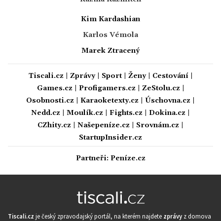
Kim Kardashian
Karlos Vémola
Marek Ztracený
Tiscali.cz
|
Zprávy
|
Sport
|
Ženy
|
Cestování
|
Games.cz
|
Profigamers.cz
|
ZeStolu.cz
|
Osobnosti.cz
|
Karaoketexty.cz
|
Úschovna.cz
|
Nedd.cz
|
Moulík.cz
|
Fights.cz
|
Dokina.cz
|
CZhity.cz
|
Našepeníze.cz
|
Srovnám.cz
|
StartupInsider.cz
Partneři:
Peníze.cz
Tiscali.cz
je český zpravodajský portál, na kterém najdete
zprávy
z domova