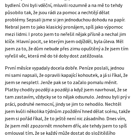
bydlení. Oni byli vděční, mluvili rozumně a na mě to tehdy
působilo tak, že jsou rádi za pomoc a nechtějí dělat
problémy. Sepsali jsme si jen jednoduchou dohodu na papír.
Nebral jsem to jako klasický pronájem, spíš jako výpomoc
mezi lidmi. I proto jsem to neřešil nějak přísně a nechal jim
klíče. Hlavní pocit, se kterým jsem odjížděl, byla úleva. Měl
jsem za to, že dům nebude přes zimu opuštěný a že jsem tím
vyřešil věc, která mě do té doby dost zatěžovala.
První měsíce vypadaly docela dobře. Peníze poslali, jednou
mi sami napsali, že opravili kapající kohoutek, a já si říkal, že
jsem se nespletl. Jenže pak se to začalo pomalu měnit.
Platby chodily později a později a když jsem navrhoval, že se
tam zastavím, vždycky se to nějak odsunulo. Jednou byli prý v
práci, podruhé nemocní, jindy se jim to nehodilo. Nechtěl
jsem kvůli několika týdnům zpoždění hned dělat scénu, takže
jsem si pořád říkal, že to ještě není nic zásadního. Dnes vím,
že jsem měl zpozornět mnohem dřív, ale tehdy jsem to spíš
omlouval tím, že se každý může dostat do složitějšího