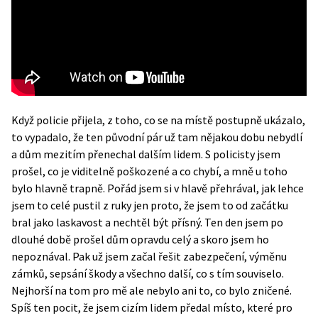
Když policie přijela, z toho, co se na místě postupně ukázalo,
to vypadalo, že ten původní pár už tam nějakou dobu nebydlí
a dům mezitím přenechal dalším lidem. S policisty jsem
prošel, co je viditelně poškozené a co chybí, a mně u toho
bylo hlavně trapně. Pořád jsem si v hlavě přehrával, jak lehce
jsem to celé pustil z ruky jen proto, že jsem to od začátku
bral jako laskavost a nechtěl být přísný. Ten den jsem po
dlouhé době prošel dům opravdu celý a skoro jsem ho
nepoznával. Pak už jsem začal řešit zabezpečení, výměnu
zámků, sepsání škody a všechno další, co s tím souviselo.
Nejhorší na tom pro mě ale nebylo ani to, co bylo zničené.
Spíš ten pocit, že jsem cizím lidem předal místo, které pro