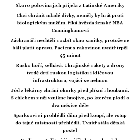
Skoro polovina jich přijela z Latinské Ameriky
Chci chránit mladé dívky, neměly by hrát proti
biologickým mužům, říká hvězda ženské NBA
Cunninghamová
Záchranáři nechtěli rozbít okno sanitky, protože se
báli platit opravu. Pacient s rakovinou uvnitř trpěl
45 minut
Rusko hoří, selhává. Ukrajinské rakety a drony
tvrdě drtí ruskou logistiku i klíčovou
infrastrukturu, vojáci se nehnou
Jód z lékárny chrání okurky před plísní i houbami.
S chlebem z něj vznikne hnojivo, po kterém plodí o
dva měsíce déle
Sparksovi si prohlédli dům před koupí, ale vstup
do tajné místnosti přehlédli. Uvnitř stála dětská
postel