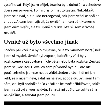
vystěhovat. Když jsem přijel, branka byla dokořán a vchodové
dveře jen přivřené. To mi přišlo hned zvláštní. Několikrát
jsem se ozval, ale nikdo nereagoval, tak jsem vešel aspoň do
chodby. A tam jsem zjistil, že uvnitř není ten pár, kterému
jsem dům svěřil, ale tři úplně cizí lidé, které jsem v životě
neviděl.
Uvnitř už bylo všechno jinak
Stačilo pár vteřin a bylo mi jasné, že je to mnohem horší, než
jsem si myslel. Uvnitř byl zápach, babiččiny věci byly
rozházené a část vybavení chyběla nebo byla rozbitá. Zeptal
jsem se, kde jsou ti dva, co tam původně bydleli, ale nic
použitelného jsem se nedozvěděl. Jeden z těch lidí mi jen
řekl, že o ničem neví, a dal mi najevo, ať odejdu. Byl jsem tam
sám, oni byli podráždění a začali se ke mně přibližovat, takže
jsem radši vyšel ven na dvůr. Tam už mi došlo, že tohle sám
nevyřeším, a zavolal jsem policii.