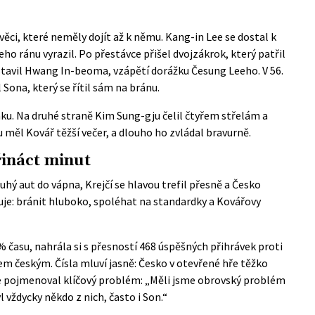
 věci, které neměly dojít až k němu. Kang-in Lee se dostal k
ho ránu vyrazil. Po přestávce přišel dvojzákrok, který patřil
tavil Hwang In-beoma, vzápětí dorážku Česung Leeho. V 56.
ona, který se řítil sám na bránu.
nku. Na druhé straně Kim Sung-gju čelil čtyřem střelám a
u měl Kovář těžší večer, a dlouho ho zvládal bravurně.
řináct minut
ouhý aut do vápna, Krejčí se hlavou trefil přesně a Česko
nguje: bránit hluboko, spoléhat na standardky a Kovářovy
% času, nahrála si s přesností 468 úspěšných přihrávek proti
řem českým. Čísla mluví jasně: Česko v otevřené hře těžko
e pojmenoval klíčový problém: „Měli jsme obrovský problém
 vždycky někdo z nich, často i Son.“