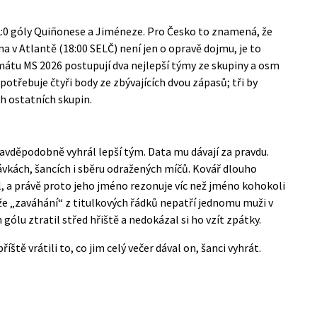
2:0 góly Quiñonese a Jiméneze. Pro Česko to znamená, že
na v Atlantě (18:00 SELČ) není jen o opravě dojmu, je to
mátu MS 2026
postupují dva nejlepší týmy ze skupiny a osm
potřebuje čtyři body ze zbývajících dvou zápasů; tři by
h ostatních skupin.
ravděpodobně vyhrál lepší tým. Data mu dávají za pravdu.
ávkách, šancích i sběru odražených míčů. Kovář dlouho
 a právě proto jeho jméno rezonuje víc než jméno kohokoli
t, že „zaváhání“ z titulkových řádků nepatří jednomu muži v
 gólu ztratil střed hřiště a nedokázal si ho vzít zpátky.
ště vrátili to, co jim celý večer dával on, šanci vyhrát.