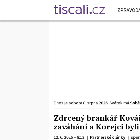
ZPRAVODA
Dnes je
sobota
8. srpna
2026
.
Svátek má
Sobě
Zdrcený brankář Kovář 
zaváhání a Korejci by
12. 6. 2026 – 8:12
|
Partnerské články
|
spor