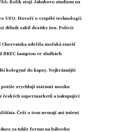
USA: Kolik stojí Jakubovo studium na
íce UFO. Hovoří o vyspělé technologii
 dělník zabil desítky žen. Policii
ží Chorvatska udeřila mořská smršť
nal BKFC šampion ve službách
ší kolegyně do kapsy. Nejkrásnější
potíže zrychlují stárnutí mozku
 z českých supermarketů a nakupující
klíšťata. Češi o tom nemají ani tušení
, dnes za tuhle formu na bábovku