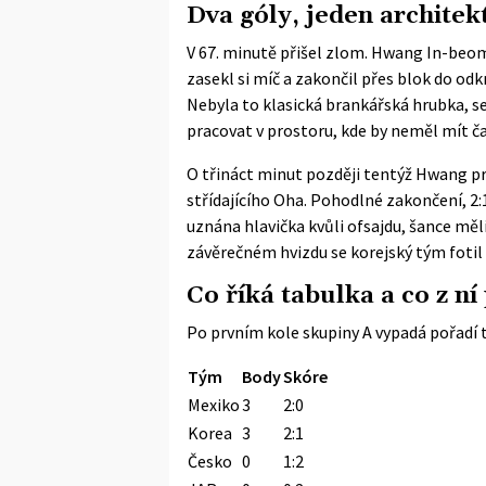
Dva góly, jeden architek
V 67. minutě přišel zlom. Hwang In-beom
zasekl si míč a zakončil přes blok do odkr
Nebyla to klasická brankářská hrubka, se
pracovat v prostoru, kde by neměl mít ča
O třináct minut později tentýž Hwang p
střídajícího Oha. Pohodlné zakončení, 2:
uznána hlavička kvůli ofsajdu, šance měli
závěrečném hvizdu se korejský tým fotil
Co říká tabulka a co z ní
Po prvním kole skupiny A vypadá pořadí 
Tým
Body
Skóre
Mexiko
3
2:0
Korea
3
2:1
Česko
0
1:2