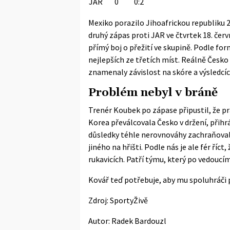
JAR
0
0:2
Mexiko porazilo Jihoafrickou republiku 
druhý zápas proti JAR ve čtvrtek 18. červ
přímý boj o přežití ve skupině. Podle
for
nejlepších ze třetích míst. Reálně Česko 
znamenaly závislost na skóre a výsledcíc
Problém nebyl v bráně
Trenér Koubek po zápase připustil, že p
Korea převálcovala Česko v držení, přihr
důsledky téhle nerovnováhy zachraňoval,
jiného na hřišti. Podle nás je ale fér říc
rukavicích. Patří týmu, který po vedoucím
Kovář teď potřebuje, aby mu spoluhráči pří
Zdroj:
SportyŽivě
Autor:
Radek Bardouzl