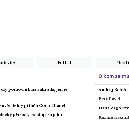
uriozity
Fotbal
Úmrtí
O kom se mlu
kvělý pomocník na zahradě, jen je
Andrej Babiš
Petr Pavel
euvěřitelný příběh Coco Chanel
Hana Zagorov
ecký přiznal, co stojí za jeho
Kazma Kazmi