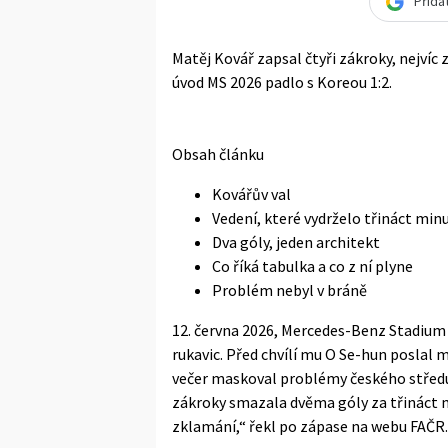
Přida
Matěj Kovář zapsal čtyři zákroky, nejvíc 
úvod MS 2026 padlo s Koreou 1:2.
Obsah článku
Kovářův val
Vedení, které vydrželo třináct min
Dva góly, jeden architekt
Co říká tabulka a co z ní plyne
Problém nebyl v bráně
12. června 2026, Mercedes-Benz Stadium v
rukavic. Před chvílí mu O Se-hun poslal m
večer maskoval problémy českého středu h
zákroky smazala dvěma góly za třináct 
zklamání,“ řekl po zápase na
webu FAČR
.