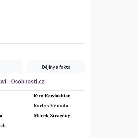
Dějiny a fakta
ví - Osobnosti.cz
Kim Kardashian
Karlos Vémola
á
Marek Ztracený
tch