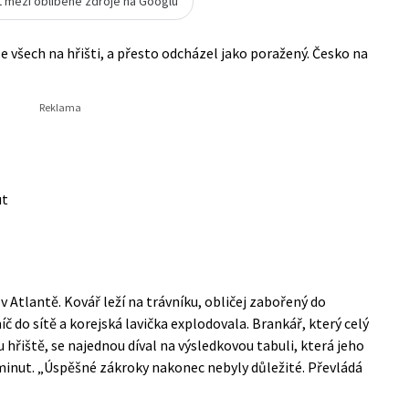
t mezi oblíbené zdroje na Googlu
ze všech na hřišti, a přesto odcházel jako poražený. Česko na
ut
 Atlantě. Kovář leží na trávníku, obličej zabořený do
íč do sítě a korejská lavička explodovala. Brankář, který celý
řiště, se najednou díval na výsledkovou tabuli, která jeho
minut. „Úspěšné zákroky nakonec nebyly důležité. Převládá