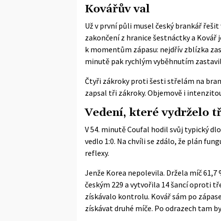
Kovářův val
Už v první půli musel český brankář řešit
zakončení z hranice šestnáctky a Kovář je
k momentům zápasu: nejdřív zblízka zas
minutě pak rychlým vyběhnutím zastavil S
Čtyři zákroky proti šesti střelám na bra
zapsal tři zákroky. Objemově i intenzito
Vedení, které vydrželo t
V 54. minutě Coufal hodil svůj typický dl
vedlo 1:0. Na chvíli se zdálo, že plán fu
reflexy.
Jenže Korea nepolevila. Držela míč 61,7 
českým 229 a vytvořila 14 šancí oproti t
získávalo kontrolu. Kovář sám po zápas
získávat druhé míče. Po odrazech tam byl