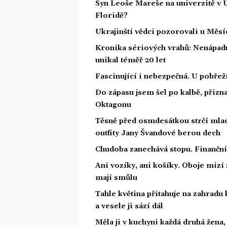
Syn Leoše Mareše na univerzitě v 
Floridě?
Ukrajinští vědci pozorovali u Měs
Kronika sériových vrahů: Nenápadný
unikal téměř 20 let
Fascinující i nebezpečná. U pobře
Do zápasu jsem šel po kalbě, přiz
Oktagonu
Těsně před osmdesátkou strčí mlad
outfity Jany Švandové berou dech
Chudoba zanechává stopu. Finanční 
Ani vozíky, ani košíky. Oboje mizí
mají smůlu
Tahle květina přitahuje na zahradu 
a vesele ji sází dál
Měla ji v kuchyni každá druhá žena