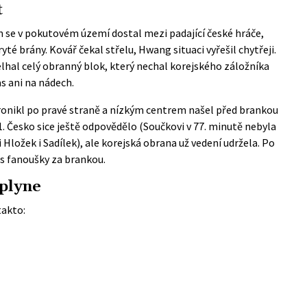
t
 se v pokutovém území dostal mezi padající české hráče,
yté brány. Kovář čekal střelu, Hwang situaci vyřešil chytřeji.
lhal celý obranný blok, který nechal korejského záložníka
s ani na nádech.
ronikl po pravé straně a nízkým centrem našel před brankou
1. Česko sice ještě odpovědělo (Součkovi v 77. minutě nebyla
 Hložek i Sadílek), ale korejská obrana už vedení udržela. Po
 s fanoušky za brankou.
 plyne
takto: