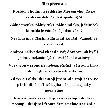
film přerostla
Poslední hodiny Freddieho Mercuryho: Co se
skutečně dělo 24. listopadu 1991
Žádná mouka, žádný cukr, žádné mléko, jídelníček
Ronalda je záměrně jednotvárný
Nezápasím v Clashi, zdůraznil Roušal. Vzápětí se
ozval Sivák
Andrea Kalivodová ukázala svůj domov: Tak bydlí
jedna z nejznámějších tváří české zábavy
Vosy jsou v srpnu nejnebezpečnější: Přírodní triky,
jak je vyhnat ze zahrady a domu
Galaxy Z Fold8 Ultra stojí jmění, ale stojí za to. Po
pár hodinách člověk zjistí, že cesta zpátky
neexistuje
Rusové věští zkázu Kyjeva a zvěstují raketový
postup. Ukrajinci frontu drží a nehnou se ani o