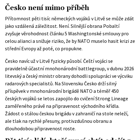
Česko není mimo příběh
Přítomnost pěti tisíc německých vojáků v Litvě se může zdát
jako vzdálená záležitost. Není. Silnější obrana Pobaltí
zvyšuje věrohodnost článku 5 Washingtonské smlouvy pro
celou alianci a snižuje riziko, že by NATO muselo hasit krizi ze
střední Evropy až poté, co propukne.
Česko navíc už v Litvě fyzicky působí. Čeští vojáci se
pravidelně účastní mnohonárodní battlegroup, v dubnu 2026
litevský a český ministr obrany dohodli spolupráci ve výcviku
radarových specialistů. Na Slovensku Česko drží silný
příspěvek v mnohonárodní brigádě NATO a téměř 450
českých vojáků se letos zapojilo do cvičení Strong Lineage
zaměřeného právě na připravenost východního křídla.
Žádost o stálou českou brigádu v zahraničí na stole neleží,
ale tlak na rychlé přesuny, protivzdušnou obranu a
dlouhodobou připravenost roste.