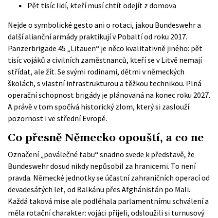
Pět tisíc lidí, kteří musí chtít odejít z domova
Nejde o symbolické gesto ani o rotaci, jakou Bundeswehr a
další alianční armády praktikují v Pobaltí od roku 2017.
Panzerbrigade 45 „Litauen“ je něco kvalitativně jiného: pět
tisíc vojáků a civilních zaměstnanců, kteří se v Litvě nemají
střídat, ale žít. Se svými rodinami, dětmi v německých
školách, s vlastní infrastrukturou a těžkou technikou. Plná
operační schopnost brigády je plánovaná na konec roku 2027.
A právě v tom spočívá historický zlom, který si zaslouží
pozornost i ve střední Evropě.
Co přesně Německo opouští, a co ne
Označení „poválečné tabu“ snadno svede k představě, že
Bundeswehr dosud nikdy nepůsobil za hranicemi. To není
pravda. Německé jednotky se účastní zahraničních operací od
devadesátých let, od Balkánu přes Afghánistán po Mali.
Každá taková mise ale podléhala parlamentnímu schválení a
měla rotační charakter: vojáci přijeli, odsloužili si turnusový