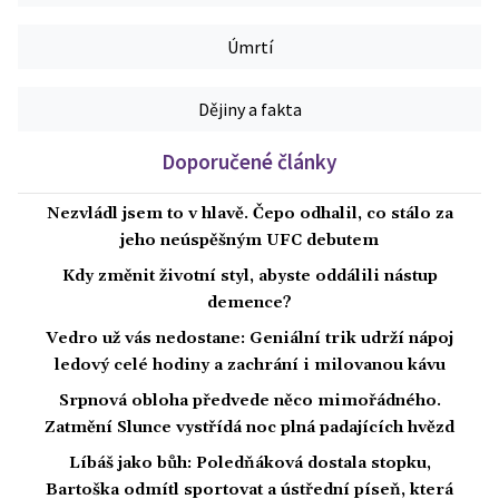
Úmrtí
Dějiny a fakta
Doporučené články
Nezvládl jsem to v hlavě. Čepo odhalil, co stálo za
jeho neúspěšným UFC debutem
Kdy změnit životní styl, abyste oddálili nástup
demence?
Vedro už vás nedostane: Geniální trik udrží nápoj
ledový celé hodiny a zachrání i milovanou kávu
Srpnová obloha předvede něco mimořádného.
Zatmění Slunce vystřídá noc plná padajících hvězd
Líbáš jako bůh: Poledňáková dostala stopku,
Bartoška odmítl sportovat a ústřední píseň, která