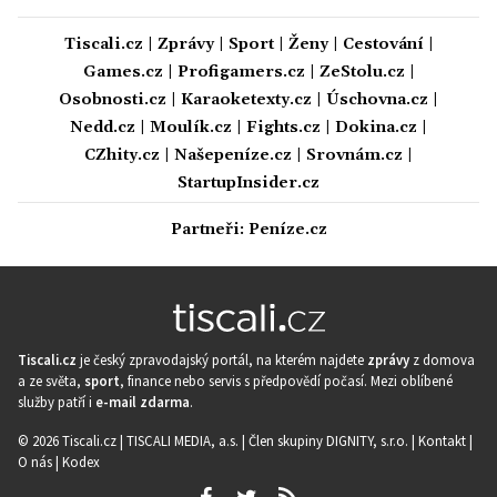
Tiscali.cz
|
Zprávy
|
Sport
|
Ženy
|
Cestování
|
Games.cz
|
Profigamers.cz
|
ZeStolu.cz
|
Osobnosti.cz
|
Karaoketexty.cz
|
Úschovna.cz
|
Nedd.cz
|
Moulík.cz
|
Fights.cz
|
Dokina.cz
|
CZhity.cz
|
Našepeníze.cz
|
Srovnám.cz
|
StartupInsider.cz
Partneři:
Peníze.cz
Tiscali.cz
je český zpravodajský portál, na kterém najdete
zprávy
z domova
a ze světa,
sport
, finance nebo servis s předpovědí počasí. Mezi oblíbené
služby patří i
e-mail zdarma
.
© 2026 Tiscali.cz |
TISCALI MEDIA, a.s.
|
Člen skupiny DIGNITY, s.r.o.
|
Kontakt
|
O nás
|
Kodex