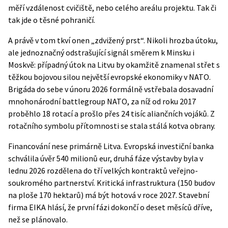
měří vzdálenost cvičiště, nebo celého areálu projektu. Tak či
tak jde o těsné pohraničí.
A právě v tom tkví onen „zdvižený prst“. Nikoli hrozba útoku,
ale jednoznačný odstrašující signál směrem k Minsku i
Moskvě: případný útok na Litvu by okamžitě znamenal střet s
těžkou bojovou silou největší evropské ekonomiky v NATO.
Brigáda do sebe v únoru 2026 formálně vstřebala dosavadní
mnohonárodní battlegroup NATO, za níž od roku 2017
proběhlo 18 rotací a prošlo přes 24 tisíc aliančních vojáků. Z
rotačního symbolu přítomnosti se stala stálá kotva obrany.
Financování nese primárně Litva. Evropská investiční banka
schválila úvěr 540 milionů eur, druhá fáze výstavby byla v
lednu 2026 rozdělena do tří velkých kontraktů veřejno-
soukromého partnerství. Kritická infrastruktura (150 budov
na ploše 170 hektarů) má být hotová v roce 2027. Stavební
firma EIKA hlásí, že první fázi dokončí o deset měsíců dříve,
než se plánovalo.