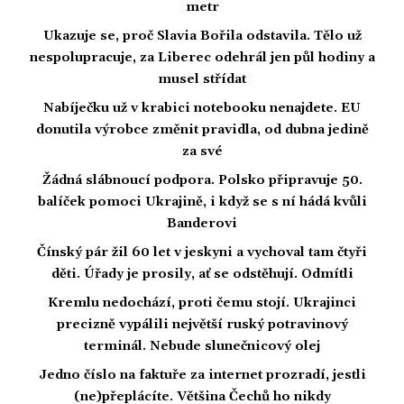
metr
Ukazuje se, proč Slavia Bořila odstavila. Tělo už
nespolupracuje, za Liberec odehrál jen půl hodiny a
musel střídat
Nabíječku už v krabici notebooku nenajdete. EU
donutila výrobce změnit pravidla, od dubna jedině
za své
Žádná slábnoucí podpora. Polsko připravuje 50.
balíček pomoci Ukrajině, i když se s ní hádá kvůli
Banderovi
Čínský pár žil 60 let v jeskyni a vychoval tam čtyři
děti. Úřady je prosily, ať se odstěhují. Odmítli
Kremlu nedochází, proti čemu stojí. Ukrajinci
precizně vypálili největší ruský potravinový
terminál. Nebude slunečnicový olej
Jedno číslo na faktuře za internet prozradí, jestli
(ne)přeplácíte. Většina Čechů ho nikdy