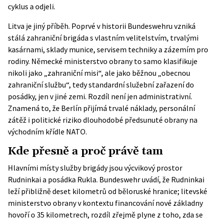
cyklus a odjeli.
Litva je jiný příběh. Poprvé v historii Bundeswehru vzniká
stálá zahraniční brigáda s vlastním velitelstvím, trvalými
kasárnami, sklady munice, servisem techniky a zázemím pro
rodiny. Německé ministerstvo obrany to samo klasifikuje
nikoli jako „zahraniční misi“, ale jako běžnou „obecnou
zahraniční službu“, tedy standardní služební zařazení do
posádky, jen v jiné zemi. Rozdíl není jen administrativní.
Znamená to, že Berlín přijímá trvalé náklady, personální
zátěž i politické riziko dlouhodobé předsunuté obrany na
východním křídle NATO.
Kde přesně a proč právě tam
Hlavními místy služby brigády jsou výcvikový prostor
Rudninkai a posádka Rukla.
Bundeswehr
uvádí, že Rudninkai
leží přibližně deset kilometrů od běloruské hranice;
litevské
ministerstvo obrany
v kontextu financování nové základny
hovoří o 35 kilometrech, rozdíl zřejmě plyne z toho, zda se