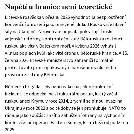
Napětí u hranice není teoretické
Litevská rozvědka v březnu 2026 vyhodnotila bezprostřední
konvenční ohrožení jako omezené, dokud Rusko váže hlavní
síly na Ukrajině. Zároveň ale popsala pokračující ruské
vojenské reformy, konfrontační kurz Běloruska a rostoucí
ruskou aktivitu v Baltském moři. V květnu 2026 vyhlásil
Vilnius poplach kvůli aktivitě dronu u běloruské hranice. A 15.
června 2026 litevské ministerstvo zahraničí formálně
protestovalo
proti opakovaným narušením vzdušného
prostoru ze strany Běloruska.
Německá brigáda tedy není reakcí na jeden konkrétní
incident. Je odpovědí na strukturální posun, který začal
ruskou anexí Krymu v roce 2014, zrychlil se plnou invazí na
Ukrajinu v roce 2022 a od té doby se jen prohlubuje. NATO to
rámuje jako součást širšího zahuštění obrany na východním
křídle, včetně operace Eastern Sentry, která běží od podzimu
2025.