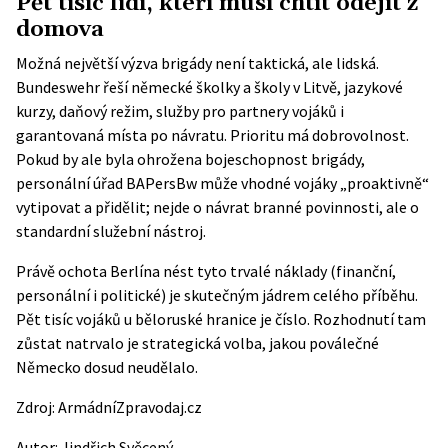
Pět tisíc lidí, kteří musí chtít odejít z
domova
Možná největší výzva brigády není taktická, ale lidská.
Bundeswehr řeší německé školky a školy v Litvě, jazykové
kurzy, daňový režim, služby pro partnery vojáků i
garantovaná místa po návratu. Prioritu má dobrovolnost.
Pokud by ale byla ohrožena bojeschopnost brigády,
personální úřad BAPersBw může vhodné vojáky „proaktivně“
vytipovat a přidělit; nejde o návrat branné povinnosti, ale o
standardní služební nástroj.
Právě ochota Berlína nést tyto trvalé náklady (finanční,
personální i politické) je skutečným jádrem celého příběhu.
Pět tisíc vojáků u běloruské hranice je číslo. Rozhodnutí tam
zůstat natrvalo je strategická volba, jakou poválečné
Německo dosud neudělalo.
Zdroj:
ArmádníZpravodaj.cz
Autor:
Jindřich Svěcený