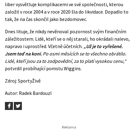
liber vysvětluje komplikacemi ve své společnosti, kterou
založil v roce 2004 a v roce 2020 šla do likvidace. Dopadlo to
tak, že na čas skončil jako bezdomovec.
Dnes lituje, že nikdy nevěnoval pozornost svým finančním
záležitostem. Lidé, kteří se o něj starali, ho okrádali nalevo,
napravo i uprostřed. Včetně účetních.
„Už je to vyřešené.
Jsem teď na koni.
Po osmi měsících se to všechno obrátilo.
Lidé, kteří jsou za to zodpovědní, za to platí vysokou cenu,“
potvrdil probíhající pomstu Wiggins.
Zdroj:
SportyŽivě
Autor:
Radek Bardouzl