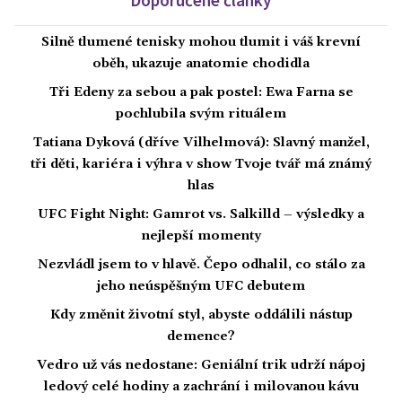
Doporučené články
Silně tlumené tenisky mohou tlumit i váš krevní
oběh, ukazuje anatomie chodidla
Tři Edeny za sebou a pak postel: Ewa Farna se
pochlubila svým rituálem
Tatiana Dyková (dříve Vilhelmová): Slavný manžel,
tři děti, kariéra i výhra v show Tvoje tvář má známý
hlas
UFC Fight Night: Gamrot vs. Salkilld – výsledky a
nejlepší momenty
Nezvládl jsem to v hlavě. Čepo odhalil, co stálo za
jeho neúspěšným UFC debutem
Kdy změnit životní styl, abyste oddálili nástup
demence?
Vedro už vás nedostane: Geniální trik udrží nápoj
ledový celé hodiny a zachrání i milovanou kávu