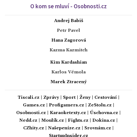
O kom se mluví - Osobnosti.cz
Andrej Babiš
Petr Pavel
Hana Zagorová
Kazma Kazmitch
Kim Kardashian
Karlos Vémola
Marek Ztracený
Tiscali.cz
|
Zprávy
|
Sport
|
Ženy
|
Cestování
|
Games.cz
|
Profigamers.cz
|
ZeStolu.cz
|
Osobnosti.cz
|
Karaoketexty.cz
|
Úschovna.cz
|
Nedd.cz
|
Moulík.cz
|
Fights.cz
|
Dokina.cz
|
CZhity.cz
|
Našepeníze.cz
|
Srovnám.cz
|
StartupInsider.cz