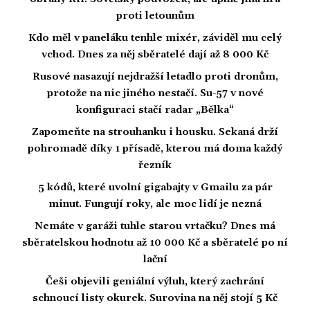
proti letounům
Kdo měl v paneláku tenhle mixér, záviděl mu celý
vchod. Dnes za něj sběratelé dají až 8 000 Kč
Rusové nasazují nejdražší letadlo proti dronům,
protože na nic jiného nestačí. Su-57 v nové
konfiguraci stačí radar „Bělka“
Zapomeňte na strouhanku i housku. Sekaná drží
pohromadě díky 1 přísadě, kterou má doma každý
řezník
5 kódů, které uvolní gigabajty v Gmailu za pár
minut. Fungují roky, ale moc lidí je nezná
Nemáte v garáži tuhle starou vrtačku? Dnes má
sběratelskou hodnotu až 10 000 Kč a sběratelé po ní
lační
Češi objevili geniální výluh, který zachrání
schnoucí listy okurek. Surovina na něj stojí 5 Kč