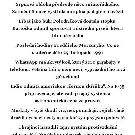
Srpnová obloha předvede něco mimořádného.
Zatmění Slunce vystřídá noc plná padajících hvězd
Líbáš jako bůh: Poledňáková dostala stopku,
Bartoška odmítl sportovat a ústřední píseň, která
film přerostla
Poslední hodiny Freddieho Mercuryho: Co se
skutečně dělo 24. listopadu 1991
WhatsApp má skrytý koš, který žere gigabajty v
telefonu. Většina lidí o něm neví, vyprázdnit ho trvá
30 sekund
Indie odmítá americkou „černou skříňku". Na F-35
připravena je, ale vadí jí tajný systém a
astronomická cena za provoz
Muškáty v bytě škodí víc, než pomáhají. Jejich vůně
dráždí dýchací cesty a pro kočky i psy jsou jedovaté
Ukrajinci nasadili tajný systém protivzdušné
obrany Rif. Sovětský podvozek, ale úplně jiná hra