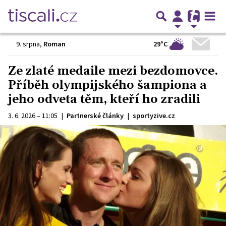
29°C
9. srpna
,
Roman
Ze zlaté medaile mezi bezdomovce.
Příběh olympijského šampiona a
jeho odveta těm, kteří ho zradili
3. 6. 2026 – 11:05
|
Partnerské články
|
sportyzive.cz