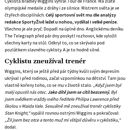
Cyklista Bradley Wiggins vyhrál Tour de France. Má zlaté
olympijské medaile z dráhy i ze silnice. Mistrem světa je ve
čtyřech disciplínách.
Celý sportovní svět mu dle analýzy
redakce SportyŽivě ležel u nohou, vydělal i velké peníze.
Všechno je ale pryč. Dopadl na úplné dno. Anglickému deníku
The Telegraph před pár dny poskytl rozhovor, kde vyložil
všechny karty na stůl. Odkryl to, co se skrývalo pod
pozlátkem slavného cyklisty. A je to hodně silné.
Cyklistu zneužíval trenér
Wiggins, který se ještě před pár týdny kvůli svým depresím
ukrýval i před rodinou, začal vzpomínkou na dětství. Tam jsou
vlastně kořeny toho, co se mu v životě stalo.
„Když jsem byl
malý opustil nás otec.
Jako dítě jsem se cítil bezcenný.
Byl
jsem svědkem vraždy svého ředitele Philipa Lawrence před
školou v Maida Vale. Sexuálně mě zneužíval trenér cyklistiky
Stan Knight,“
vypálil rovnou ostrými Wiggins a pokračoval:
„Žil jsem bez otce a tento muž mi vštípil důvěru v cyklistiku,“
dodal.