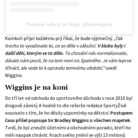
Příspěvek sdílený Sir Wiggo (@bradwiggins)
Kamkoli přijel každému prý říkal, že bude výjimečný.
„Tak
trochu to vyvažovalo to, co se dělo v zákulisí.
V klubu byly i
další děti, kterým se to dělo
. To chování nás normalizovalo,
dávalo nám pocit, že na tom není nic špatného. Je vám teprve
třináct, ale vede to k opravdu temnému období,“
uvedl
Wiggins.
Wiggins je na koni
Do tří let od odchodu do sportovního důchodu v roce 2016 byl
drogově závislý. A hodně to dle rešerše redakce SportyŽivě
souviselo s tím, že ho děsily vzpomínky na dětství.
Postupem
času přišel popisuje Sir Bradley Wiggins o všechen majetek
.
Tvrdí, že byl zneužit účetními a obchodními poradci, kteří ho
měli naopak chránit. Krach svého jmění ve výši 13 milionů