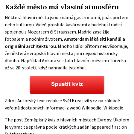
Každé město má vlastní atmosféru
Některá hlavní města jsou známá gastronomií, jiná sportem
nebo kulturou. Vídeň proslula kavárnami a hudební tradicí
spojenou s Mozartem či Straussem. Madrid zase žije
fotbalem a nočním životem,
Amsterdam láká sítí kanálů a
originální architekturou
. Mnoho lidí si přitom neuvědomuje,
že některá evropská hlavní města jimi nejsou historicky
dlouho. Například Ankara se stala hlavním městem Turecka
až ve 20. století, když nahradila Istanbul.
Zdroj: Autorský text redakce SvětKreativity.cz na základě
veřejně dostupných informací z webů
Wikipedie
,
Wikipedie
The post
Zeměpisný kvíz o hlavních městech Evropy: Úkolem
je vybrat ta správná podle krátkých zadání
appeared first on