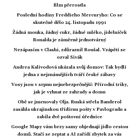
film přerostla
Poslední hodiny Freddieho Mercuryho: Co se
skutečně dělo 24. listopadu 1991
Žádná mouka, žádný cukr, žádné mléko, jídelníček
Ronalda je záměrně jednotvárný
Nezápasím v Clashi, zdůraznil Roušal. Vzápětí se
ozval Sivák
Andrea Kalivodová ukázala svůj domov: Tak bydlí
jedna z nejznámějších tváří české zábavy
Vosy jsou v srpnu nejnebezpečnější: Přírodní triky,
jak je vyhnat ze zahrady a domu
Obě se jmenovaly Olja. Ruská střela Banderol
zasáhla ukrajinskou třídírnu pošty v Pavlogradu a
zabila dvě poštovní úřednice
Google Mapy vám brzy samy objednají jídlo cestou
domů. Stačí se zeptat a AI zařídí zbytek za vás