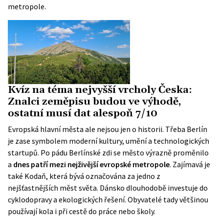
metropole.
Kvíz na téma nejvyšší vrcholy Česka:
Znalci zeměpisu budou ve výhodě,
ostatní musí dat alespoň 7/10
Evropská hlavní města ale nejsou jen o historii. Třeba Berlín
je zase symbolem moderní kultury, umění a technologických
startupů. Po pádu Berlínské zdi se město výrazně proměnilo
a
dnes patří mezi nejživější evropské metropole
. Zajímavá je
také Kodaň, která bývá označována za jedno z
nejšťastnějších měst světa. Dánsko dlouhodobě investuje do
cyklodopravy a ekologických řešení. Obyvatelé tady většinou
používají kola i při cestě do práce nebo školy.