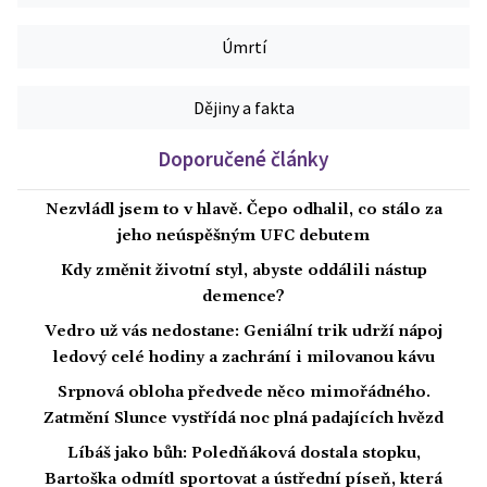
Úmrtí
Dějiny a fakta
Doporučené články
Nezvládl jsem to v hlavě. Čepo odhalil, co stálo za
jeho neúspěšným UFC debutem
Kdy změnit životní styl, abyste oddálili nástup
demence?
Vedro už vás nedostane: Geniální trik udrží nápoj
ledový celé hodiny a zachrání i milovanou kávu
Srpnová obloha předvede něco mimořádného.
Zatmění Slunce vystřídá noc plná padajících hvězd
Líbáš jako bůh: Poledňáková dostala stopku,
Bartoška odmítl sportovat a ústřední píseň, která