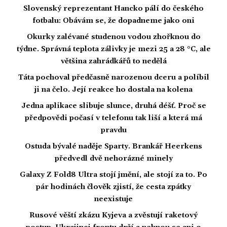
Slovenský reprezentant Hancko pálí do českého
fotbalu: Obávám se, že dopadneme jako oni
Okurky zalévané studenou vodou zhořknou do
týdne. Správná teplota zálivky je mezi 25 a 28 °C, ale
většina zahrádkářů to nedělá
Táta pochoval předčasně narozenou dceru a políbil
ji na čelo. Její reakce ho dostala na kolena
Jedna aplikace slibuje slunce, druhá déšť. Proč se
předpovědi počasí v telefonu tak liší a která má
pravdu
Ostuda bývalé naděje Sparty. Brankář Heerkens
předvedl dvě nehorázné minely
Galaxy Z Fold8 Ultra stojí jmění, ale stojí za to. Po
pár hodinách člověk zjistí, že cesta zpátky
neexistuje
Rusové věští zkázu Kyjeva a zvěstují raketový