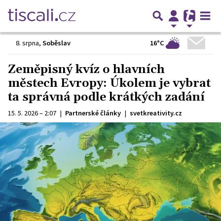
16°C
8. srpna
,
Soběslav
Zeměpisný kvíz o hlavních
městech Evropy: Úkolem je vybrat
ta správná podle krátkých zadání
15. 5. 2026 – 2:07
|
Partnerské články
|
svetkreativity.cz