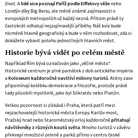
život. A
lidé sice poznají Paříž podle Eiffelovy věže
nebo
Londýn díky Big Benu, ale méně známé zajímavosti o
evropských metropolích už každý nezná. Přitom právě ty
častokrát odhalují nejzajímavější příběhy. Náš kvíz bude
nicméně hlavně geografický a bude v něm rozhodovat, zda si
dokážete vybavit polohu jednotlivých hlavních měst.
Historie bývá vidět po celém městě
Například Řím bývá označován jako „věčné město“.
Historické centrum je plné památek z dob antického impéria
a
Koloseum každoročně navštíví miliony turistů
. Atény zase
připomínají kolébku demokracie a filozofie, protože právě
tady působili myslitelé, jako byl Sókratés nebo Platón.
Velkou pozornost si získává i Praha, která patří mezi
nejzachovalejší historická města Evropy. Karlův most,
Pražský hrad nebo Staroměstský orloj každoročně
přitahují
návštěvníky z různých koutů světa
. Mnoho turistů v závěru
překvapí množství zeleně a parků přímo v centru české