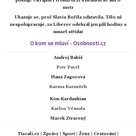
postup. Ukrajinci frontu drží a nehnou se ani o
metr
Ukazuje se, proč Slavia Bořila odstavila. Tělo už
nespolupracuje, za Liberec odehrál jen půl hodiny a
musel střídat
O kom se mluví - Osobnosti.cz
Andrej Babiš
Petr Pavel
Hana Zagorová
Kazma Kazmitch
Kim Kardashian
Karlos Vémola
Marek Ztracený
Tiscali.cz
|
Zprávy
|
Sport
|
Ženy
|
Cestování
|