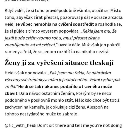
Když viděl, že si toho pravděpodobně všimla, otočil se. Místo
toho, aby však zírat přestal, pozoroval ji dál v odraze zrcadla.
Heidi se vůbec nemohla na cvičení soustředit
a rozhodla se,
že si půjde s tímto voyerem popovídat.
„Řekla jsem mu, že
jestli bude cvičit v tomto rohu, musí přestat zírat a
znepříjemňovat mi cvičení,
” uvedla dále. Muž však jen pokrčil
rameny a řekl, že se jenom rozhlíží a na nikoho nezírá.
Ženy jí za vyřešení situace tleskají
Heidi však oponovala:
„Pak jsem mu řekla, že nahrávám
všechny své tréninky a mám jej natočeného. Velmi rychle pak
zmlkl.”
Heidi se tak nakonec podařilo otravného muže
zbavit
. Dala návod ostatním ženám, kterým by se něco
podobného v posilovně mohlo stát. Málokdo chce být totiž
zachycen na kameře, jak okukuje cizí ženu. Alespoň na
tohoto nestydatého muže to zabralo.
@fit_with_heidi
Don’t sit there and tell me you’re not doing