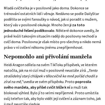
Mladá cvičitelka je v posilovně jako doma. Dokonce se
trénování ostatních lidí i věnuje. Nedávno se podle
DailyStar
podělila se svými fanoušky o návod, jak si poradit s mužem,
který vás v posilovně okukuje. Mnoho žen
ji za toto
jednoduché řešení poděkovalo
. Některé dokonce uvedly, že
právě kvůli takovým situacím raději do posilovny nechodí a
cvičí doma. Posilovna je však místo pro všechny a nikdo nemá
právo v ní cvičení někomu jinému znepříjemňovat.
Nepomohlo ani přivolání manžela
Heidi Aragon sdílela na svém
TikToku
příspěvek, ve kterém
natočila, jak na ni cizí muž v posilovně neustále zírá.
„Tento
strašidelný starý chlápek v tělocvičně ke mně pořád chodil a
zíral na mě,”
uvedla ve svém příspěvku. Proto
poprosila
svého manžela, aby přišel cvičit blíže k ní
a muži tak
blokoval výhled. Bylo jí to velmi nepříjemné. Proto umístila
svůj telefon tak, aby bylo vidět její cvičení a záznam toho, jak
ji muž neustále sleduje.