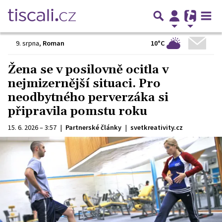
10°C
9. srpna
,
Roman
Žena se v posilovně ocitla v
nejmizernější situaci. Pro
neodbytného perverzáka si
připravila pomstu roku
15. 6. 2026 – 3:57
|
Partnerské články
|
svetkreativity.cz