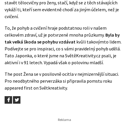
stavět tělocvičny pro ženy, stačí, když se z těch stávajících
vykáží ti, kteří sem evidentně chodí za jiným účelem, než je
cvičení.
To, že pohyb a cvičení hraje podstatnou roli v našem
celkovém zdraví, už je potvrzené mnoha průzkumy.
Byla by
tak velká škoda se pohybu vzdávat
kvůli takovýmto lidem.
Podívejte se pro inspiraci, co s vámi pravidelný pohyb udělá.
Tato Japonka, o které jsme na SvětěKreativity.cz psali,
je
aktivní i v 91 letech
. Vypadá však o polovinu mladší.
The post
Žena se v posilovně ocitla v nejmizernější situaci.
Pro neodbytného perverzáka si připravila pomstu roku
appeared first on
Světkreativity
.