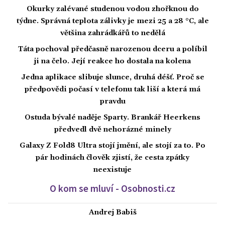
Okurky zalévané studenou vodou zhořknou do
týdne. Správná teplota zálivky je mezi 25 a 28 °C, ale
většina zahrádkářů to nedělá
Táta pochoval předčasně narozenou dceru a políbil
ji na čelo. Její reakce ho dostala na kolena
Jedna aplikace slibuje slunce, druhá déšť. Proč se
předpovědi počasí v telefonu tak liší a která má
pravdu
Ostuda bývalé naděje Sparty. Brankář Heerkens
předvedl dvě nehorázné minely
Galaxy Z Fold8 Ultra stojí jmění, ale stojí za to. Po
pár hodinách člověk zjistí, že cesta zpátky
neexistuje
O kom se mluví - Osobnosti.cz
Andrej Babiš