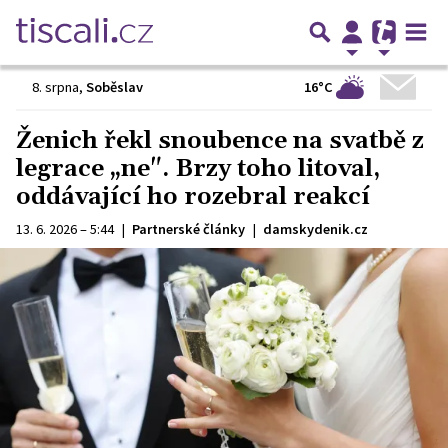
16°C
8. srpna
,
Soběslav
Ženich řekl snoubence na svatbě z
legrace „ne". Brzy toho litoval,
oddávající ho rozebral reakcí
13. 6. 2026 – 5:44
|
Partnerské články
|
damskydenik.cz