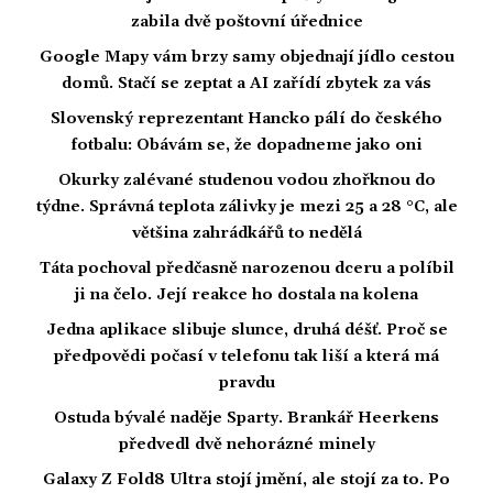
zabila dvě poštovní úřednice
Google Mapy vám brzy samy objednají jídlo cestou
domů. Stačí se zeptat a AI zařídí zbytek za vás
Slovenský reprezentant Hancko pálí do českého
fotbalu: Obávám se, že dopadneme jako oni
Okurky zalévané studenou vodou zhořknou do
týdne. Správná teplota zálivky je mezi 25 a 28 °C, ale
většina zahrádkářů to nedělá
Táta pochoval předčasně narozenou dceru a políbil
ji na čelo. Její reakce ho dostala na kolena
Jedna aplikace slibuje slunce, druhá déšť. Proč se
předpovědi počasí v telefonu tak liší a která má
pravdu
Ostuda bývalé naděje Sparty. Brankář Heerkens
předvedl dvě nehorázné minely
Galaxy Z Fold8 Ultra stojí jmění, ale stojí za to. Po