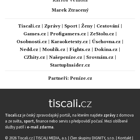
Karlos Vémola
Marek Ztracený
Tiscali.cz
|
Zprávy
|
Sport
|
Ženy
|
Cestování
|
Games.cz
|
Profigamers.cz
|
ZeStolu.cz
|
Osobnosti.cz
|
Karaoketexty.cz
|
Úschovna.cz
|
Nedd.cz
|
Moulík.cz
|
Fights.cz
|
Dokina.cz
|
CZhity.cz
|
Našepeníze.cz
|
Srovnám.cz
|
StartupInsider.cz
Partneři:
Peníze.cz
Tiscali.cz
je český zpravodajský portál, na kterém najdete
zprávy
z domova
a ze světa,
sport
, finance nebo servis s předpovědí počasí. Mezi oblíbené
služby patří i
e-mail zdarma
.
© 2026 Tiscali.cz |
TISCALI MEDIA, a.s.
|
Člen skupiny DIGNITY, s.r.o.
|
Kontakt
|