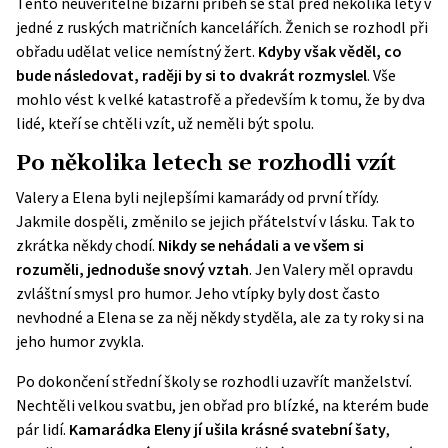
Tento neuvěřitelně bizarní příběh se stal před několika lety v
jedné z ruských matričních kancelářích. Ženich se rozhodl
při
obřadu udělat velice nemístný žert.
Kdyby však věděl, co
bude následovat, raději by si to dvakrát rozmyslel
. Vše
mohlo vést k velké katastrofě a především k tomu, že by dva
lidé, kteří se chtěli vzít, už neměli být spolu.
Po několika letech se rozhodli vzít
Valery a Elena byli nejlepšími kamarády od první třídy.
Jakmile dospěli, změnilo se jejich přátelství v
lásku
. Tak to
zkrátka někdy chodí.
Nikdy se nehádali a ve všem si
rozuměli, jednoduše snový vztah
. Jen Valery měl opravdu
zvláštní smysl pro humor. Jeho vtípky byly dost často
nevhodné a Elena se za něj někdy styděla, ale za ty roky si na
jeho humor zvykla.
Po dokončení střední školy se rozhodli uzavřít manželství.
Nechtěli velkou svatbu, jen obřad pro blízké, na kterém bude
pár lidí.
Kamarádka Eleny jí ušila krásné svatební šaty
,