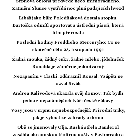
Srpnová obloha předvede něco mimořádného.
Zatmění Slunce vystřídá noc plná padajících hvězd
Líbáš jako bůh: Poledňáková dostala stopku,
Bartoška odmítl sportovat a ústřední píseň, která
film přerostla
Poslední hodiny Freddieho Mercuryho: Co se
skutečně dělo 24. listopadu 1991
Žádná mouka, žádný cukr, žádné mléko, jídelníček
Ronalda je záměrně jednotvárný
Nezápasím v Clashi, zdůraznil Roušal. Vzápětí se
ozval Sivák
Andrea Kalivodová ukázala svůj domov: Tak bydlí
jedna z nejznámějších tváří české zábavy
Vosy jsou v srpnu nejnebezpečnější: Přírodní triky,
jak je vyhnat ze zahrady a domu
Obě se jmenovaly Olja. Ruská střela Banderol
zasáhla ukrajinskou třídírnu pošty v Pavlogradu a