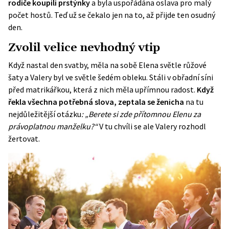
rodiče koupili prstýnky
a byla uspořádána oslava pro malý
počet hostů. Teď už se čekalo jen na to, až přijde ten osudný
den.
Zvolil velice nevhodný vtip
Když nastal den svatby, měla na sobě Elena světle růžové
šaty a Valery byl ve světle šedém obleku. Stáli v obřadní síni
před matrikářkou, která z nich měla upřímnou radost.
Když
řekla všechna potřebná slova, zeptala se ženicha
na tu
nejdůležitější otázku
: „Berete si zde přítomnou Elenu za
právoplatnou manželku?“
V tu chvíli se ale Valery rozhodl
žertovat.