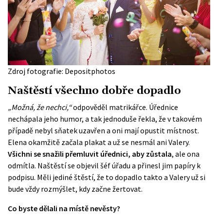
Zdroj fotografie: Depositphotos
Naštěstí všechno dobře dopadlo
„Možná, že nechci,“
odpověděl matrikářce. Úřednice
nechápala jeho humor, a tak jednoduše řekla, že v takovém
případě nebyl
sňatek
uzavřen a oni mají opustit místnost.
Elena okamžitě začala plakat a už se nesmál ani Valery.
Všichni se snažili přemluvit úřednici, aby zůstala
, ale ona
odmítla. Naštěstí se objevil šéf úřadu a přinesl jim papíry k
podpisu. Měli jediné štěstí, že to dopadlo takto a Valery už si
bude vždy rozmýšlet, kdy začne žertovat.
Co byste dělali na místě nevěsty?