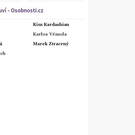
ví - Osobnosti.cz
Kim Kardashian
Karlos Vémola
á
Marek Ztracený
tch