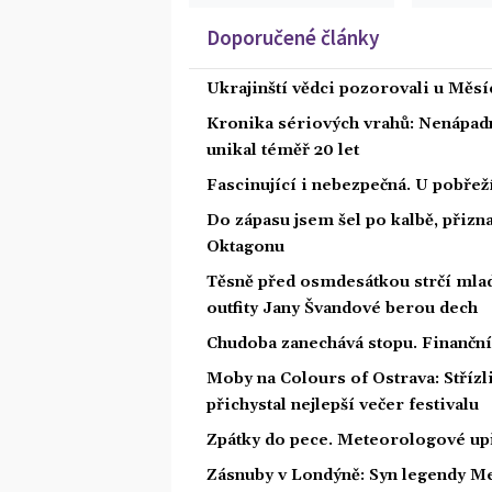
Doporučené články
Ukrajinští vědci pozorovali u Měs
Kronika sériových vrahů: Nenápadný
unikal téměř 20 let
Fascinující i nebezpečná. U pobře
Do zápasu jsem šel po kalbě, přiz
Oktagonu
Těsně před osmdesátkou strčí mlad
outfity Jany Švandové berou dech
Chudoba zanechává stopu. Finanční 
Moby na Colours of Ostrava: Střízl
přichystal nejlepší večer festivalu
Zpátky do pece. Meteorologové upř
Zásnuby v Londýně: Syn legendy Me