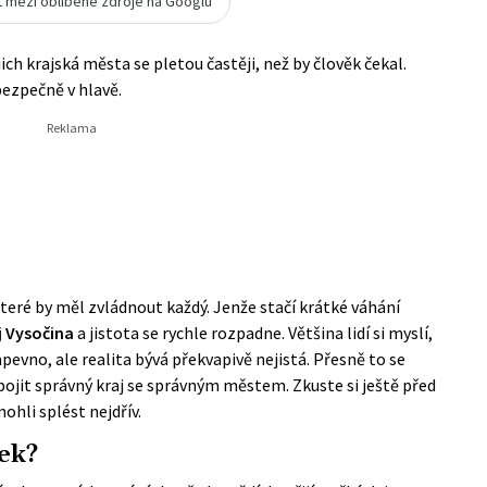
t mezi oblíbené zdroje na Googlu
ich krajská města se pletou častěji, než by člověk čekal.
bezpečně v hlavě.
které by měl zvládnout každý. Jenže stačí krátké váhání
j Vysočina
a jistota se rychle rozpadne. Většina lidí si myslí,
 napevno, ale realita bývá překvapivě nejistá. Přesně to se
pojit správný kraj se správným městem. Zkuste si ještě před
ohli splést nejdřív.
tek?