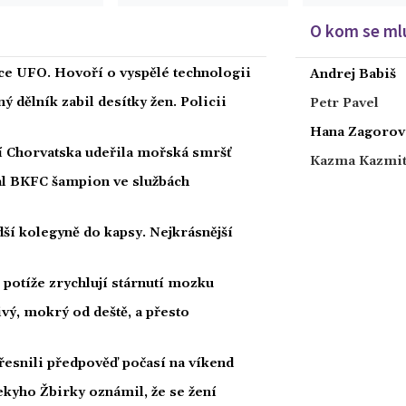
O kom se mlu
íce UFO. Hovoří o vyspělé technologii
Andrej Babiš
 dělník zabil desítky žen. Policii
Petr Pavel
Hana Zagorov
ží Chorvatska udeřila mořská smršť
Kazma Kazmi
nal BKFC šampion ve službách
ší kolegyně do kapsy. Nejkrásnější
potíže zrychlují stárnutí mozku
ivý, mokrý od deště, a přesto
esnili předpověď počasí na víkend
kyho Žbirky oznámil, že se žení