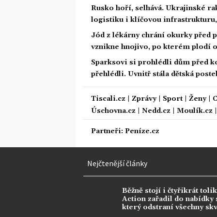
Rusko hoří, selhává. Ukrajinské ra
logistiku i klíčovou infrastrukturu
Jód z lékárny chrání okurky před p
vznikne hnojivo, po kterém plodí 
Sparksovi si prohlédli dům před ko
přehlédli. Uvnitř stála dětská poste
Tiscali.cz
|
Zprávy
|
Sport
|
Ženy
|
C
Úschovna.cz
|
Nedd.cz
|
Moulík.cz
Partneři:
Peníze.cz
Nejčtenější články
Běžně stojí i čtyřikrát tolik
Action zařadil do nabídky s
který odstraní všechny sk