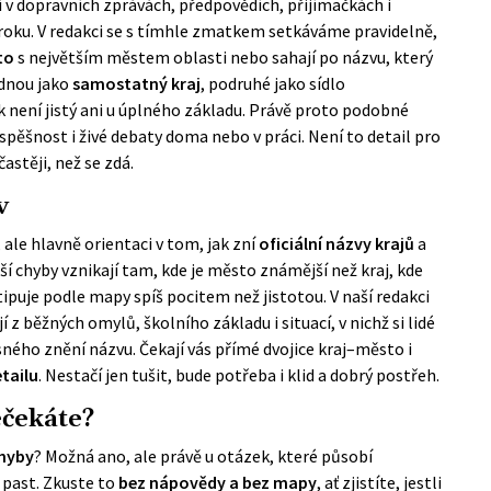
jí v dopravních zprávách, předpovědích, přijímačkách i
roku. V redakci se s tímhle zmatkem setkáváme pravidelně,
to
s největším městem oblasti nebo sahají po názvu, který
jednou jako
samostatný kraj
, podruhé jako sídlo
k není jistý ani u úplného základu. Právě proto podobné
spěšnost i živé debaty doma nebo v práci. Není to detail pro
častěji, než se zdá.
v
ale hlavně orientaci v tom, jak zní
oficiální názvy krajů
a
jší chyby vznikají tam, kde je město známější než kraj, kde
puje podle mapy spíš pocitem než jistotou. V naší redakci
 z běžných omylů, školního základu i situací, v nichž si lidé
ého znění názvu. Čekají vás přímé dvojice kraj–město i
tailu
. Nestačí jen tušit, bude potřeba i klid a dobrý postřeh.
ečekáte?
chyby
? Možná ano, ale právě u otázek, které působí
í past. Zkuste to
bez nápovědy a bez mapy
, ať zjistíte, jestli