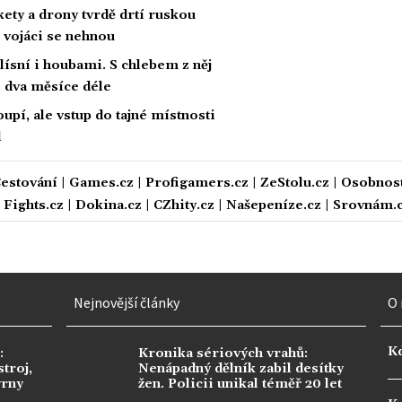
kety a drony tvrdě drtí ruskou
, vojáci se nehnou
lísní i houbami. S chlebem z něj
o dva měsíce déle
upí, ale vstup do tajné místnosti
l
estování
|
Games.cz
|
Profigamers.cz
|
ZeStolu.cz
|
Osobnost
|
Fights.cz
|
Dokina.cz
|
CZhity.cz
|
Našepeníze.cz
|
Srovnám.
Nejnovější články
O 
K
:
Kronika sériových vrahů:
troj,
Nenápadný dělník zabil desítky
vrny
žen. Policii unikal téměř 20 let