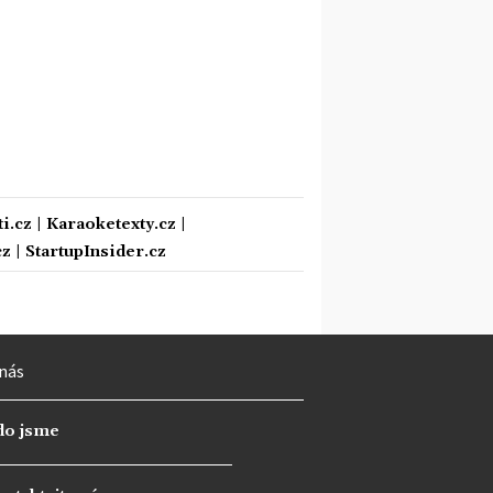
i.cz
|
Karaoketexty.cz
|
cz
|
StartupInsider.cz
nás
do jsme