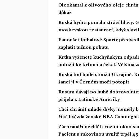
Oleokantal z olivového oleje chrán
důkaz
Ruská hydra pomalu ztrácí hlavy. 
moskevskou restaurací, když slavil
Fanoušci fotbalové Sparty předved
zaplatit tučnou pokutu
Krtka vyženete kuchyňským odpade
položit ke krtinci a čekat. Většina
Ruská loď bude sloužit Ukrajině. 
šanci ji v Černém moři potopit
Rusům dávají po hubě dobrovolníci 
přijela z Latinské Ameriky
Chci chránit mladé dívky, neměly 
říká hvězda ženské NBA Cunningh
Záchranáři nechtěli rozbít okno san
Pacient s rakovinou uvnitř trpěl 4