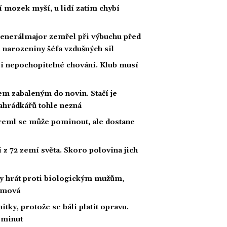
í mozek myší, u lidí zatím chybí
Generálmajor zemřel při výbuchu před
 narozeniny šéfa vzdušných sil
li nepochopitelné chování. Klub musí
m zabaleným do novin. Stačí je
 zahrádkářů tohle nezná
Kreml se může pominout, ale dostane
z 72 zemí světa. Skoro polovina jich
by hrát proti biologickým mužům,
amová
itky, protože se báli platit opravu.
5 minut