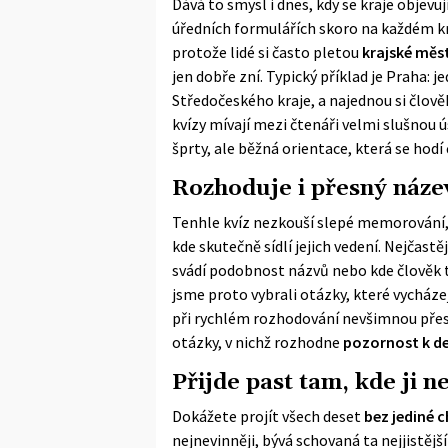
Dává to smysl i dnes, kdy se kraje objevu
úředních formulářích skoro na každém k
protože lidé si často pletou
krajské měs
jen dobře zní. Typický příklad je Praha: 
Středočeského kraje, a najednou si člově
kvízy mívají mezi čtenáři velmi slušnou ú
šprty, ale běžná orientace, která se hodí 
Rozhoduje i přesný náze
Tenhle kvíz nezkouší slepé memorování, 
kde skutečně sídlí jejich vedení. Nejčastě
svádí podobnost názvů nebo kde člověk ti
jsme proto vybrali otázky, které vycházejí
při rychlém rozhodování nevšimnou přesn
otázky, v nichž rozhodne
pozornost k de
Přijde past tam, kde ji n
Dokážete projít všech deset
bez jediné 
nejnevinněji, bývá schovaná ta nejjistějš