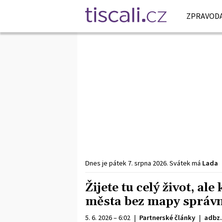
ZPRAVODA
Dnes je
pátek
7. srpna
2026
.
Svátek má
Lada
Žijete tu celý život, al
města bez mapy správn
5. 6. 2026 – 6:02
|
Partnerské články
|
adbz.