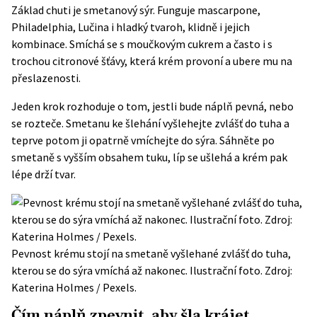
Základ chuti je smetanový sýr. Funguje mascarpone,
Philadelphia, Lučina i hladký tvaroh, klidně i jejich
kombinace. Smíchá se s moučkovým cukrem a často i s
trochou citronové šťávy, která krém provoní a ubere mu na
přeslazenosti.
Jeden krok rozhoduje o tom, jestli bude náplň pevná, nebo
se rozteče. Smetanu ke šlehání vyšlehejte zvlášť do tuha a
teprve potom ji opatrně vmíchejte do sýra. Sáhněte po
smetaně s vyšším obsahem tuku, líp se ušlehá a krém pak
lépe drží tvar.
Pevnost krému stojí na smetaně vyšlehané zvlášť do tuha,
kterou se do sýra vmíchá až nakonec. Ilustrační foto. Zdroj:
Katerina Holmes / Pexels.
Čím náplň zpevnit, aby šla krájet