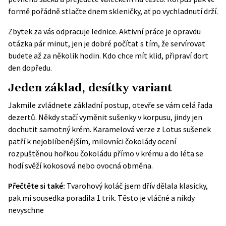
formě pořádně stlačte dnem skleničky, ať po vychladnutí drží.
Zbytek za vás odpracuje lednice. Aktivní práce je opravdu
otázka pár minut, jen je dobré počítat s tím, že servírovat
budete až za několik hodin. Kdo chce mít klid, připraví dort
den dopředu.
Jeden základ, desítky variant
Jakmile zvládnete základní postup, otevře se vám celá řada
dezertů. Někdy stačí vyměnit sušenky v korpusu, jindy jen
dochutit samotný krém. Karamelová verze z Lotus sušenek
patří k nejoblíbenějším, milovníci čokolády ocení
rozpuštěnou hořkou čokoládu přímo v krému a do léta se
hodí svěží kokosová nebo ovocná obměna.
Přečtěte si také:
Tvarohový koláč jsem dřív dělala klasicky,
pak mi sousedka poradila 1 trik. Těsto je vláčné a nikdy
nevyschne