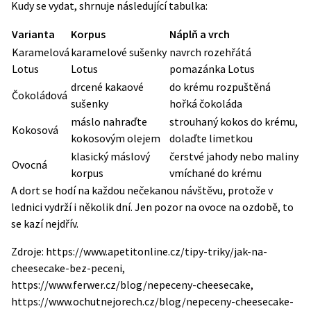
Kudy se vydat, shrnuje následující tabulka:
Varianta
Korpus
Náplň a vrch
Karamelová
karamelové sušenky
navrch rozehřátá
Lotus
Lotus
pomazánka Lotus
drcené kakaové
do krému rozpuštěná
Čokoládová
sušenky
hořká čokoláda
máslo nahraďte
strouhaný kokos do krému,
Kokosová
kokosovým olejem
dolaďte limetkou
klasický máslový
čerstvé jahody nebo maliny
Ovocná
korpus
vmíchané do krému
A dort se hodí na každou nečekanou návštěvu, protože v
lednici vydrží i několik dní. Jen pozor na ovoce na ozdobě, to
se kazí nejdřív.
Zdroje: https://www.apetitonline.cz/tipy-triky/jak-na-
cheesecake-bez-peceni,
https://www.ferwer.cz/blog/nepeceny-cheesecake,
https://www.ochutnejorech.cz/blog/nepeceny-cheesecake-