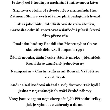
ledový celé hodiny a zachrání i milovanou kávu
Srpnová obloha předvede něco mimořádného.
Zatmění Slunce vystřídá noc plná padajících hvězd
Líbáš jako bůh: Poledňáková dostala stopku,
Bartoška odmítl sportovat a ústřední píseň, která
film přerostla
Poslední hodiny Freddieho Mercuryho: Co se
skutečně dělo 24. listopadu 1991
Žádná mouka, žádný cukr, žádné mléko, jídelníček
Ronalda je záměrně jednotvárný
Nezápasím v Clashi, zdůraznil Roušal. Vzápětí se
ozval Sivák
Andrea Kalivodová ukázala svůj domov: Tak bydlí
jedna z nejznámějších tváří české zábavy
Vosy jsou v srpnu nejnebezpečnější: Přírodní triky,
jak je vyhnat ze zahrady a domu