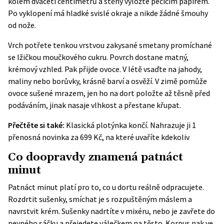
kolem dvaceti centimetrů a stěny vyložte pečicím papírem.
Po vyklopení má hladké svislé okraje a nikde žádné šmouhy
od nože.
Vrch potřete tenkou vrstvou zakysané smetany promíchané
se lžičkou moučkového cukru. Povrch dostane matný,
krémový vzhled. Pak přijde ovoce. V létě vsaďte na jahody,
maliny nebo borůvky, krásně barví a osvěží. V zimě pomůže
ovoce sušené mrazem, jen ho na dort položte až těsně před
podáváním, jinak nasaje vlhkost a přestane křupat.
Přečtěte si také:
Klasická plotýnka končí. Nahrazuje ji 1
přenosná novinka za 699 Kč, na které uvaříte kdekoliv
Co doopravdy znamená patnáct
minut
Patnáct minut platí pro to, co u dortu reálně odpracujete.
Rozdrtit sušenky, smíchat je s rozpuštěným máslem a
navrstvit krém. Sušenky nadrtíte v mixéru, nebo je zavřete do
pevného sáčku a přejedete válečkem na těsto. Korpus pak ve