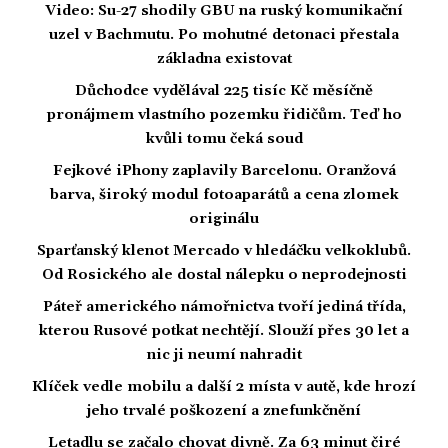
Video: Su-27 shodily GBU na ruský komunikační
uzel v Bachmutu. Po mohutné detonaci přestala
základna existovat
Důchodce vydělával 225 tisíc Kč měsíčně
pronájmem vlastního pozemku řidičům. Teď ho
kvůli tomu čeká soud
Fejkové iPhony zaplavily Barcelonu. Oranžová
barva, široký modul fotoaparátů a cena zlomek
originálu
Sparťanský klenot Mercado v hledáčku velkoklubů.
Od Rosického ale dostal nálepku o neprodejnosti
Páteř amerického námořnictva tvoří jediná třída,
kterou Rusové potkat nechtějí. Slouží přes 30 let a
nic ji neumí nahradit
Klíček vedle mobilu a další 2 místa v autě, kde hrozí
jeho trvalé poškození a znefunkčnění
Letadlu se začalo chovat divně. Za 63 minut čiré