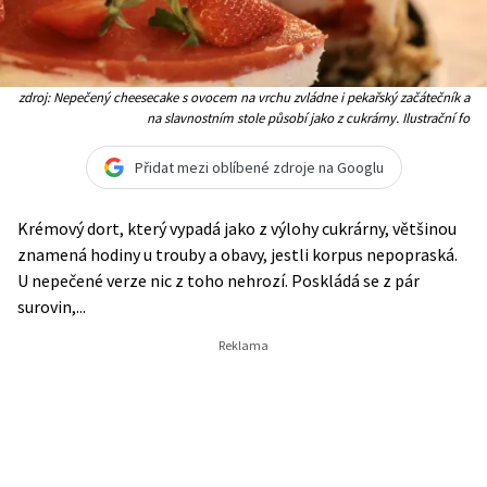
zdroj: Nepečený cheesecake s ovocem na vrchu zvládne i pekařský začátečník a
na slavnostním stole působí jako z cukrárny. Ilustrační fo
Přidat mezi oblíbené zdroje na Googlu
Krémový dort, který vypadá jako z výlohy cukrárny, většinou
znamená hodiny u trouby a obavy, jestli korpus nepopraská.
U nepečené verze nic z toho nehrozí. Poskládá se z pár
surovin,...