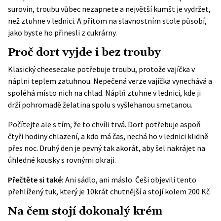
surovin, troubu vůbec nezapnete a největší kumšt je vydržet,
než ztuhne v lednici. A přitom na slavnostním stole působí,
jako byste ho přinesli z cukrárny.
Proč dort vyjde i bez trouby
Klasický cheesecake potřebuje troubu, protože vajíčka v
náplni teplem zatuhnou. Nepečená verze vajíčka vynechává a
spoléhá místo nich na chlad. Náplň ztuhne v lednici, kde ji
drží pohromadě želatina spolu s vyšlehanou smetanou.
Počítejte ale s tím, že to chvíli trvá. Dort potřebuje aspoň
čtyři hodiny chlazení, a kdo má čas, nechá ho v lednici klidně
přes noc. Druhý den je pevný tak akorát, aby šel nakrájet na
úhledné kousky s rovnými okraji.
Přečtěte si také:
Ani sádlo, ani máslo. Češi objevili tento
přehlížený tuk, který je 10krát chutnější a stojí kolem 200 Kč
Na čem stojí dokonalý krém