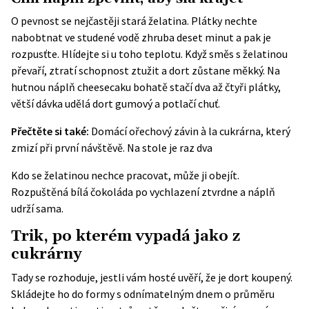
O pevnost se nejčastěji stará želatina. Plátky nechte
nabobtnat ve studené vodě zhruba deset minut a pak je
rozpusťte. Hlídejte si u toho teplotu. Když směs s želatinou
převaří, ztratí schopnost ztužit a dort zůstane měkký. Na
hutnou náplň cheesecaku bohatě stačí dva až čtyři plátky,
větší dávka udělá dort gumový a potlačí chuť.
Přečtěte si také:
Domácí ořechový závin à la cukrárna, který
zmizí při první návštěvě. Na stole je raz dva
Kdo se želatinou nechce pracovat, může ji obejít.
Rozpuštěná bílá čokoláda po vychlazení ztvrdne a náplň
udrží sama.
Trik, po kterém vypadá jako z
cukrárny
Tady se rozhoduje, jestli vám hosté uvěří, že je dort koupený.
Skládejte ho do formy s odnímatelným dnem o průměru