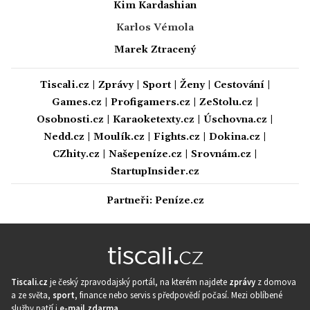
Kim Kardashian
Karlos Vémola
Marek Ztracený
Tiscali.cz
|
Zprávy
|
Sport
|
Ženy
|
Cestování
|
Games.cz
|
Profigamers.cz
|
ZeStolu.cz
|
Osobnosti.cz
|
Karaoketexty.cz
|
Úschovna.cz
|
Nedd.cz
|
Moulík.cz
|
Fights.cz
|
Dokina.cz
|
CZhity.cz
|
Našepeníze.cz
|
Srovnám.cz
|
StartupInsider.cz
Partneři:
Peníze.cz
Tiscali.cz
je český zpravodajský portál, na kterém najdete
zprávy
z domova
a ze světa,
sport
, finance nebo servis s předpovědí počasí. Mezi oblíbené
služby patří i
e-mail zdarma
.