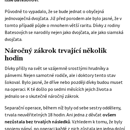
Původně to vypadalo, že se bude jednat o obyčejná
jednovaječná dvojčata. Již před porodem ale bylo jasné, že v
tomto případě půjde o mnohem větší raritu. Dívky z rodiny
Batesových se narodily nejen jako dvojčata, ale jako siamská
dvojčata.
Náročný zákrok trvající několik
hodin
Dívky přišly na svět se vzájemně srostlými hrudníky a
pánvemi. Nejen samotné rodiče, ale i doktory tento stav
šokoval. Bylo jasné, že dříve nebo později dívky budou muset
na operaci. K té došlo po sedmi měsících jejich života a
jednalo se o skutečně náročný zákrok.
Separační operace, během níž byly od sebe sestry odděleny,
trvala neuvěřitelných 18 hodin. Ani jedna z děvčat
ovšem
nezůstala bez trvalých následků
. Vzhledem k tomu, že byly
spojeny pánví, po operaci každé z nich zůstala jen jedna dolní