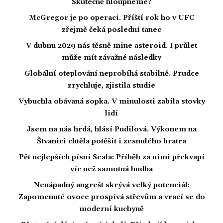
Skutečně hloupneme?
McGregor je po operaci. Příští rok ho v UFC
zřejmě čeká poslední tanec
V dubnu 2029 nás těsně mine asteroid. I průlet
může mít závažné následky
Globální oteplování neprobíhá stabilně. Prudce
zrychluje, zjistila studie
Vybuchla obávaná sopka. V minulosti zabila stovky
lidí
Jsem na nás hrdá, hlásí Pudilová. Výkonem na
Štvanici chtěla potěšit i zesnulého bratra
Pět nejlepších písní Seala: Příběh za nimi překvapí
víc než samotná hudba
Nenápadný angrešt skrývá velký potenciál:
Zapomenuté ovoce prospívá střevům a vrací se do
moderní kuchyně