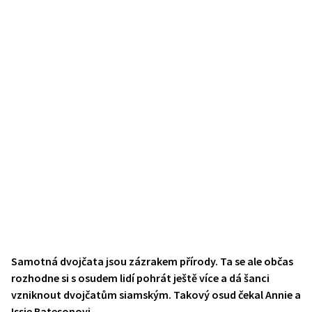
Samotná dvojčata jsou zázrakem přírody. Ta se ale občas
rozhodne si s osudem lidí pohrát ještě více a dá šanci
vzniknout dvojčatům siamským. Takový osud čekal Annie a
Issie Batesonovi.