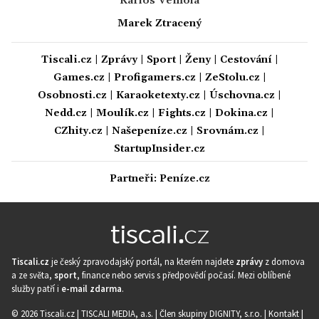
Karlos Vémola
Marek Ztracený
Tiscali.cz
|
Zprávy
|
Sport
|
Ženy
|
Cestování
|
Games.cz
|
Profigamers.cz
|
ZeStolu.cz
|
Osobnosti.cz
|
Karaoketexty.cz
|
Úschovna.cz
|
Nedd.cz
|
Moulík.cz
|
Fights.cz
|
Dokina.cz
|
CZhity.cz
|
Našepeníze.cz
|
Srovnám.cz
|
StartupInsider.cz
Partneři:
Peníze.cz
Tiscali.cz
je český zpravodajský portál, na kterém najdete
zprávy
z domova
a ze světa,
sport
, finance nebo servis s předpovědí počasí. Mezi oblíbené
služby patří i
e-mail zdarma
.
© 2026 Tiscali.cz |
TISCALI MEDIA, a.s.
|
Člen skupiny DIGNITY, s.r.o.
|
Kontakt
|