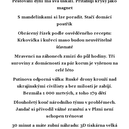
Pěstování dýní má svá úskalí. Přitahují krysy jako
magnet
S mandelinkami si lze poradit. Stačí domácí
postřik
Obrácený řízek podle osvědčeného receptu:
Krkovička i kuřecí maso budou neuvěřitelně
šťavnaté
Mravenci na záhonech zmizí do půl hodiny. Tři
suroviny z domácnosti za pár korun je vyženou na
celé léto
Putinova odporná válka: Ruské drony krouží nad
ukrajinskými civilisty a bez milosti je zabíjí.
Bezmála 1 000 mrtvých, z toho 179 dětí
Dlouholetý kouč národního týmu v problémech.
Jandač si přivodil vážné zranění a v Plzni není
schopen trénovat
30 minut a máte zubní náhradu: 3D tiskárna velká